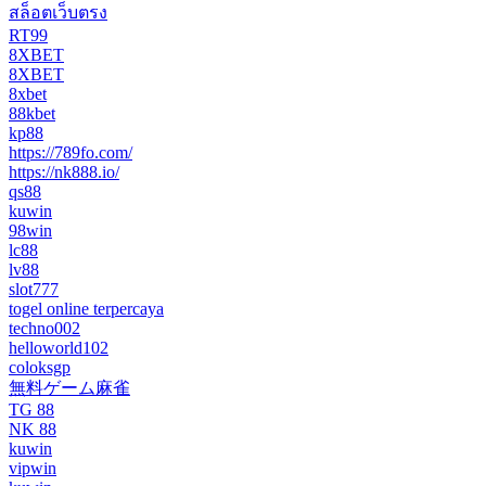
สล็อตเว็บตรง
RT99
8XBET
8XBET
8xbet
88kbet
kp88
https://789fo.com/
https://nk888.io/
qs88
kuwin
98win
lc88
lv88
slot777
togel online terpercaya
techno002
helloworld102
coloksgp
無料ゲーム麻雀
TG 88
NK 88
kuwin
vipwin