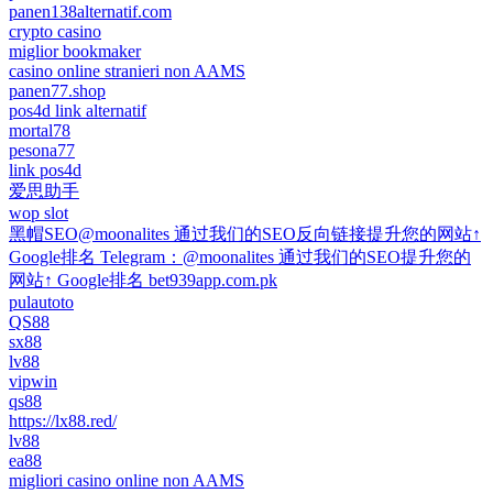
panen138alternatif.com
crypto casino
miglior bookmaker
casino online stranieri non AAMS
panen77.shop
pos4d link alternatif
mortal78
pesona77
link pos4d
爱思助手
wop slot
黑帽SEO@moonalites 通过我们的SEO反向链接提升您的网站↑
Google排名 Telegram：@moonalites 通过我们的SEO提升您的
网站↑ Google排名 bet939app.com.pk
pulautoto
QS88
sx88
lv88
vipwin
qs88
https://lx88.red/
lv88
ea88
migliori casino online non AAMS