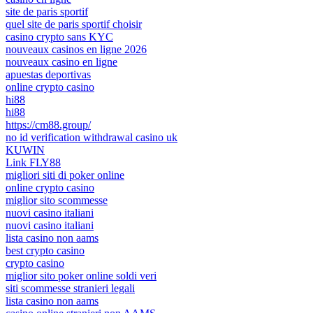
site de paris sportif
quel site de paris sportif choisir
casino crypto sans KYC
nouveaux casinos en ligne 2026
nouveaux casino en ligne
apuestas deportivas
online crypto casino
hi88
hi88
https://cm88.group/
no id verification withdrawal casino uk
KUWIN
Link FLY88
migliori siti di poker online
online crypto casino
miglior sito scommesse
nuovi casino italiani
nuovi casino italiani
lista casino non aams
best crypto casino
crypto casino
miglior sito poker online soldi veri
siti scommesse stranieri legali
lista casino non aams