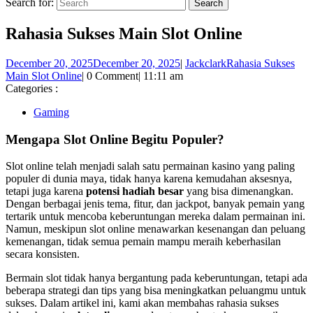
Search for:
Rahasia Sukses Main Slot Online
December 20, 2025
December 20, 2025
|
Jackclark
Rahasia Sukses
Main Slot Online
|
0 Comment
|
11:11 am
Categories :
Gaming
Mengapa Slot Online Begitu Populer?
Slot online telah menjadi salah satu permainan kasino yang paling
populer di dunia maya, tidak hanya karena kemudahan aksesnya,
tetapi juga karena
potensi hadiah besar
yang bisa dimenangkan.
Dengan berbagai jenis tema, fitur, dan jackpot, banyak pemain yang
tertarik untuk mencoba keberuntungan mereka dalam permainan ini.
Namun, meskipun slot online menawarkan kesenangan dan peluang
kemenangan, tidak semua pemain mampu meraih keberhasilan
secara konsisten.
Bermain slot tidak hanya bergantung pada keberuntungan, tetapi ada
beberapa strategi dan tips yang bisa meningkatkan peluangmu untuk
sukses. Dalam artikel ini, kami akan membahas rahasia sukses