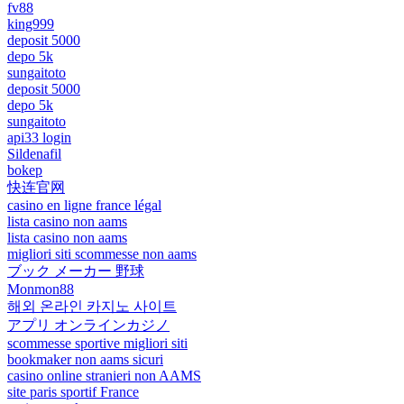
fv88
king999
deposit 5000
depo 5k
sungaitoto
deposit 5000
depo 5k
sungaitoto
api33 login
Sildenafil
bokep
快连官网
casino en ligne france légal
lista casino non aams
lista casino non aams
migliori siti scommesse non aams
ブック メーカー 野球
Monmon88
해외 온라인 카지노 사이트
アプリ オンラインカジノ
scommesse sportive migliori siti
bookmaker non aams sicuri
casino online stranieri non AAMS
site paris sportif France