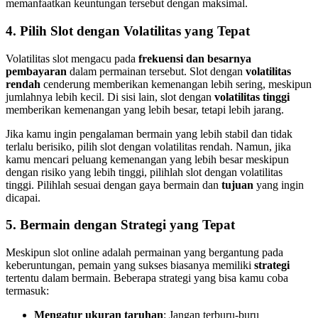
memanfaatkan keuntungan tersebut dengan maksimal.
4.
Pilih Slot dengan Volatilitas yang Tepat
Volatilitas slot mengacu pada
frekuensi dan besarnya
pembayaran
dalam permainan tersebut. Slot dengan
volatilitas
rendah
cenderung memberikan kemenangan lebih sering, meskipun
jumlahnya lebih kecil. Di sisi lain, slot dengan
volatilitas tinggi
memberikan kemenangan yang lebih besar, tetapi lebih jarang.
Jika kamu ingin pengalaman bermain yang lebih stabil dan tidak
terlalu berisiko, pilih slot dengan volatilitas rendah. Namun, jika
kamu mencari peluang kemenangan yang lebih besar meskipun
dengan risiko yang lebih tinggi, pilihlah slot dengan volatilitas
tinggi. Pilihlah sesuai dengan gaya bermain dan
tujuan
yang ingin
dicapai.
5.
Bermain dengan Strategi yang Tepat
Meskipun slot online adalah permainan yang bergantung pada
keberuntungan, pemain yang sukses biasanya memiliki
strategi
tertentu dalam bermain. Beberapa strategi yang bisa kamu coba
termasuk:
Mengatur ukuran taruhan
: Jangan terburu-buru