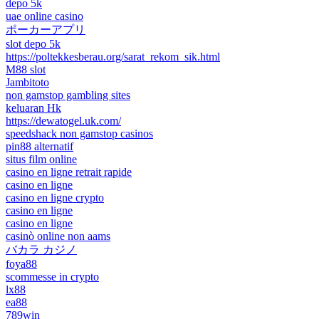
depo 5k
uae online casino
ポーカーアプリ
slot depo 5k
https://poltekkesberau.org/sarat_rekom_sik.html
M88 slot
Jambitoto
non gamstop gambling sites
keluaran Hk
https://dewatogel.uk.com/
speedshack non gamstop casinos
pin88 alternatif
situs film online
casino en ligne retrait rapide
casino en ligne
casino en ligne crypto
casino en ligne
casino en ligne
casinò online non aams
バカラ カジノ
foya88
scommesse in crypto
lx88
ea88
789win