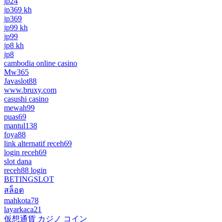
jp24
jp369 kh
jp369
jp99 kh
jp99
jp8 kh
jp8
cambodia online casino
Mw365
Javaslot88
www.bruxy.com
casushi casino
mewah99
puas69
mantul138
foya88
link alternatif receh69
login receh69
slot dana
receh88 login
BETINGSLOT
สล็อต
mahkota78
layarkaca21
仮想通貨 カジノ コイン