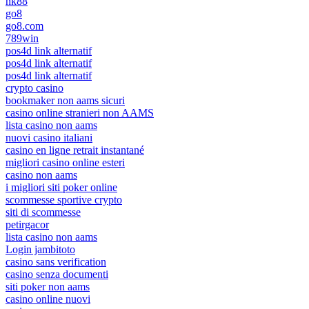
nk88
go8
go8.com
789win
pos4d link alternatif
pos4d link alternatif
pos4d link alternatif
crypto casino
bookmaker non aams sicuri
casino online stranieri non AAMS
lista casino non aams
nuovi casino italiani
casino en ligne retrait instantané
migliori casino online esteri
casino non aams
i migliori siti poker online
scommesse sportive crypto
siti di scommesse
petirgacor
lista casino non aams
Login jambitoto
casino sans verification
casino senza documenti
siti poker non aams
casino online nuovi