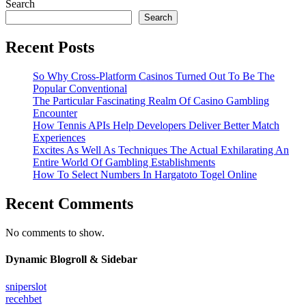
Search
Search
Recent Posts
So Why Cross-Platform Casinos Turned Out To Be The
Popular Conventional
The Particular Fascinating Realm Of Casino Gambling
Encounter
How Tennis APIs Help Developers Deliver Better Match
Experiences
Excites As Well As Techniques The Actual Exhilarating An
Entire World Of Gambling Establishments
How To Select Numbers In Hargatoto Togel Online
Recent Comments
No comments to show.
Dynamic Blogroll & Sidebar
sniperslot
recehbet