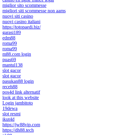
miglior sito scommesse
migliori siti scommesse non aams
nuovi siti casino
nuovi casino italiani
https://totopaedi.biz/
garasi189
edm88
roma99
roma99
m88.com login
puas69
mantul138
slot gacor
slot gacor
pasukan88 login
receh88
pos4d link alternatif
look at this website
Login jambitoto
19dewa
slot resmi
ikut4d
https://jw88vip.com
https://dh88.tech