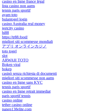
casino en ligne france légal
lista casino non aams
tennis paris sportif
ayam toto
bulantogel login
casino Australia real money
jeetcity casino
hi88
https://tr88.food/
migliori siti scommesse mondiali
アプリ オンラインカジノ
toto togel
slot
ARWAH TOTO
Bokep viral
bokep
casinò senza richiesta di documenti
migliori siti scommesse non aams
casino en ligne sans KYC
tennis paris sportif
casino en ligne retrait immediat
paris sportif tennis
casino online
tether casino online
panen138elite.com