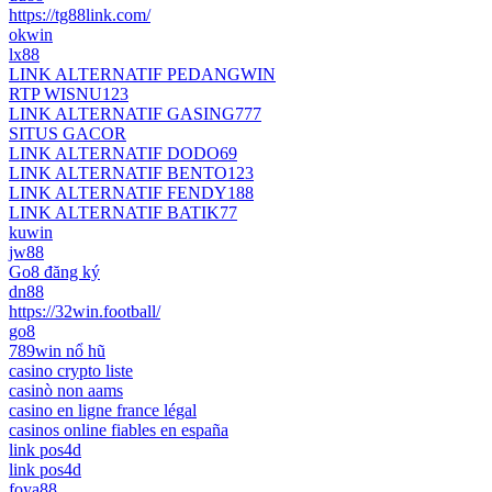
https://tg88link.com/
okwin
lx88
LINK ALTERNATIF PEDANGWIN
RTP WISNU123
LINK ALTERNATIF GASING777
SITUS GACOR
LINK ALTERNATIF DODO69
LINK ALTERNATIF BENTO123
LINK ALTERNATIF FENDY188
LINK ALTERNATIF BATIK77
kuwin
jw88
Go8 đăng ký
dn88
https://32win.football/
go8
789win nổ hũ
casino crypto liste
casinò non aams
casino en ligne france légal
casinos online fiables en españa
link pos4d
link pos4d
foya88