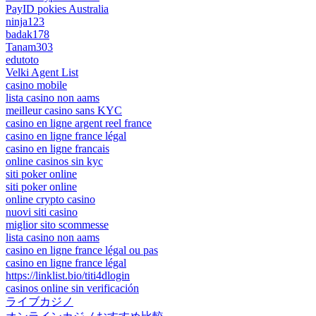
PayID pokies Australia
ninja123
badak178
Tanam303
edutoto
Velki Agent List
casino mobile
lista casino non aams
meilleur casino sans KYC
casino en ligne argent reel france
casino en ligne france légal
casino en ligne francais
online casinos sin kyc
siti poker online
siti poker online
online crypto casino
nuovi siti casino
miglior sito scommesse
lista casino non aams
casino en ligne france légal ou pas
casino en ligne france légal
https://linklist.bio/titi4dlogin
casinos online sin verificación
ライブカジノ