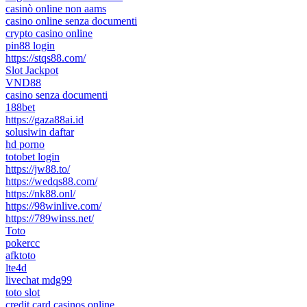
casinò online non aams
casino online senza documenti
crypto casino online
pin88 login
https://stqs88.com/
Slot Jackpot
VND88
casino senza documenti
188bet
https://gaza88ai.id
solusiwin daftar
hd porno
totobet login
https://jw88.to/
https://wedqs88.com/
https://nk88.onl/
https://98winlive.com/
https://789winss.net/
Toto
pokercc
afktoto
lte4d
livechat mdg99
toto slot
credit card casinos online