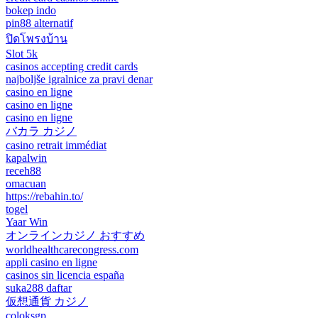
bokep indo
pin88 alternatif
ปิดโพรงบ้าน
Slot 5k
casinos accepting credit cards
najboljše igralnice za pravi denar
casino en ligne
casino en ligne
casino en ligne
バカラ カジノ
casino retrait immédiat
kapalwin
receh88
omacuan
https://rebahin.to/
togel
Yaar Win
オンラインカジノ おすすめ
worldhealthcarecongress.com
appli casino en ligne
casinos sin licencia españa
suka288 daftar
仮想通貨 カジノ
coloksgp