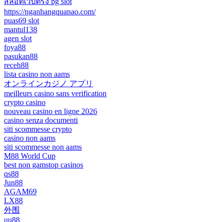
สล็อตเว็บตรง pg slot
https://nganhangquanao.com/
puas69 slot
mantul138
agen slot
foya88
pasukan88
receh88
lista casino non aams
オンラインカジノ アプリ
meilleurs casino sans verification
crypto casino
nouveau casino en ligne 2026
casino senza documenti
siti scommesse crypto
casino non aams
siti scommesse non aams
M88 World Cup
best non gamstop casinos
qs88
Jun88
AGAM69
LX88
外围
uu88