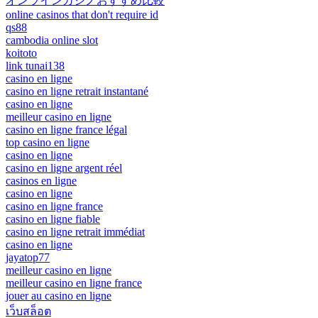
オンラインカジノおすすめ比較
online casinos that don't require id
qs88
cambodia online slot
koitoto
link tunai138
casino en ligne
casino en ligne retrait instantané
casino en ligne
meilleur casino en ligne
casino en ligne france légal
top casino en ligne
casino en ligne
casino en ligne argent réel
casinos en ligne
casino en ligne
casino en ligne france
casino en ligne fiable
casino en ligne retrait immédiat
casino en ligne
jayatop77
meilleur casino en ligne
meilleur casino en ligne france
jouer au casino en ligne
เว็บสล็อต