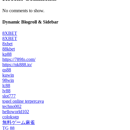
No comments to show.
Dynamic Blogroll & Sidebar
8XBET
8XBET
8xbet
88kbet
kp88
https://789fo.com/
https://nk888.io/
qs88
kuwin
98win
lc88
lv88
slot777
togel online terpercaya
techno002
helloworld102
coloksgp
無料ゲーム麻雀
TG 88