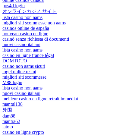
online casinos canada
pos4d login
オンラインカジノ サイト
lista casino non aams
migliori siti scommesse non aams
casinos online de españa
nouveau casino en ligne
casinò senza richiesta di documenti
nuovi casino italiani
lista casino non aams
casino en ligne france légal
DOMTOTO
casino non aams sicuri
togel online resmi
migliori siti scommesse
M88 login
lista casino non aams
nuovi casino italiani
meilleur casino en ligne retrait immédiat
mantul138
外围
dam88
mantra62
latoto
casino en ligne crypto