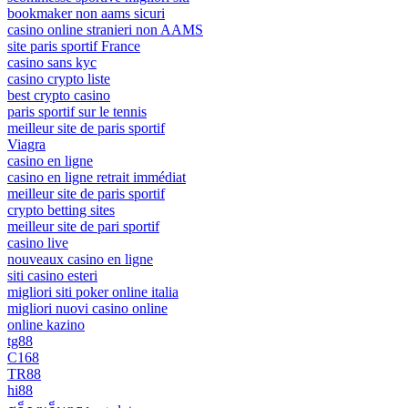
bookmaker non aams sicuri
casino online stranieri non AAMS
site paris sportif France
casino sans kyc
casino crypto liste
best crypto casino
paris sportif sur le tennis
meilleur site de paris sportif
Viagra
casino en ligne
casino en ligne retrait immédiat
meilleur site de paris sportif
crypto betting sites
meilleur site de pari sportif
casino live
nouveaux casino en ligne
siti casino esteri
migliori siti poker online italia
migliori nuovi casino online
online kazino
tg88
C168
TR88
hi88