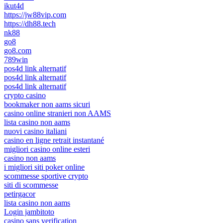
ikut4d
https://jw88vip.com
https://dh88.tech
nk88
go8
go8.com
789win
pos4d link alternatif
pos4d link alternatif
pos4d link alternatif
crypto casino
bookmaker non aams sicuri
casino online stranieri non AAMS
lista casino non aams
nuovi casino italiani
casino en ligne retrait instantané
migliori casino online esteri
casino non aams
i migliori siti poker online
scommesse sportive crypto
siti di scommesse
petirgacor
lista casino non aams
Login jambitoto
casino sans verification