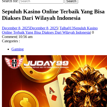
Search for:
Sepuluh Kasino Online Terbaik Yang Bisa
Diakses Dari Wilayah Indonesia
December 8, 2025
December 8, 2025
|
Talha013
Sepuluh Kasino
Online Terbaik Yang Bisa Diakses Dari Wilayah Indonesia
|
0
Comment
|
10:56 am
Categories :
Gaming