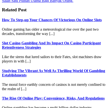
Salah Satu Pilihan Utama Bagi Banyak Orang.
Related Post
How To Step-up Your Chances Of Victorious On Online Slots
Online gaming has older a meteorological rise over the past two
decades, transforming the way [...]
Slot Casino Gambling And Its Impact On Casino Participant
Retentiveness Strategies
Like the sirens that lured sailors to their Fates, slot machines draw
players in with [...]
Studying The Vibrant As Well As Thrilling World Of Gambling
Establishments
The moral force earthly concern of casinos is not merely confined to
the realm of [...]
The Rise Of Online Play: Convenience, Risks, And Regulations
Online gambling has become a multi-billion-dollar industry,