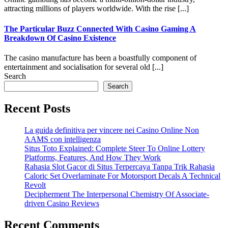
attracting millions of players worldwide. With the rise [...]
The Particular Buzz Connected With Casino Gaming A
Breakdown Of Casino Existence
The casino manufacture has been a boastfully component of
entertainment and socialisation for several old [...]
Search
Search
Recent Posts
La guida definitiva per vincere nei Casino Online Non
AAMS con intelligenza
Situs Toto Explained: Complete Steer To Online Lottery
Platforms, Features, And How They Work
Rahasia Slot Gacor di Situs Terpercaya Tanpa Trik Rahasia
Caloric Set Overlaminate For Motorsport Decals A Technical
Revolt
Decipherment The Interpersonal Chemistry Of Associate-
driven Casino Reviews
Recent Comments