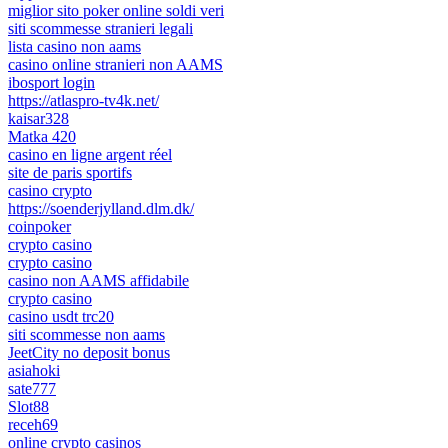
miglior sito poker online soldi veri
siti scommesse stranieri legali
lista casino non aams
casino online stranieri non AAMS
ibosport login
https://atlaspro-tv4k.net/
kaisar328
Matka 420
casino en ligne argent réel
site de paris sportifs
casino crypto
https://soenderjylland.dlm.dk/
coinpoker
crypto casino
crypto casino
casino non AAMS affidabile
crypto casino
casino usdt trc20
siti scommesse non aams
JeetCity no deposit bonus
asiahoki
sate777
Slot88
receh69
online crypto casinos