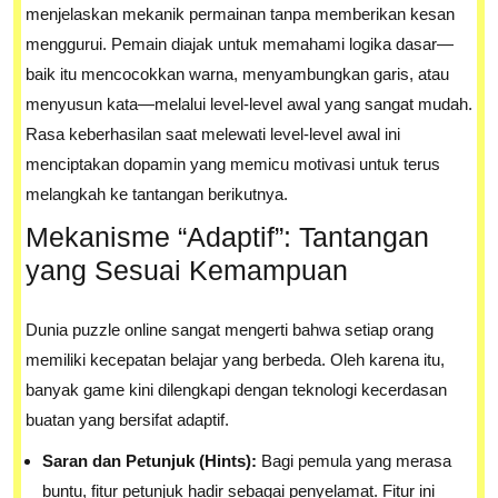
menjelaskan mekanik permainan tanpa memberikan kesan
menggurui. Pemain diajak untuk memahami logika dasar—
baik itu mencocokkan warna, menyambungkan garis, atau
menyusun kata—melalui level-level awal yang sangat mudah.
Rasa keberhasilan saat melewati level-level awal ini
menciptakan dopamin yang memicu motivasi untuk terus
melangkah ke tantangan berikutnya.
Mekanisme “Adaptif”: Tantangan
yang Sesuai Kemampuan
Dunia puzzle online sangat mengerti bahwa setiap orang
memiliki kecepatan belajar yang berbeda. Oleh karena itu,
banyak game kini dilengkapi dengan teknologi kecerdasan
buatan yang bersifat adaptif.
Saran dan Petunjuk (Hints):
Bagi pemula yang merasa
buntu, fitur petunjuk hadir sebagai penyelamat. Fitur ini