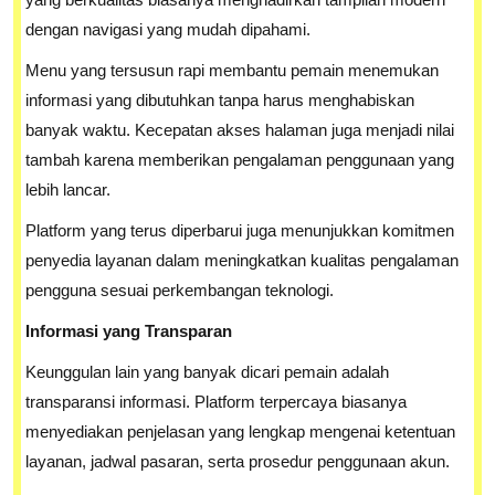
dengan navigasi yang mudah dipahami.
Menu yang tersusun rapi membantu pemain menemukan
informasi yang dibutuhkan tanpa harus menghabiskan
banyak waktu. Kecepatan akses halaman juga menjadi nilai
tambah karena memberikan pengalaman penggunaan yang
lebih lancar.
Platform yang terus diperbarui juga menunjukkan komitmen
penyedia layanan dalam meningkatkan kualitas pengalaman
pengguna sesuai perkembangan teknologi.
Informasi yang Transparan
Keunggulan lain yang banyak dicari pemain adalah
transparansi informasi. Platform terpercaya biasanya
menyediakan penjelasan yang lengkap mengenai ketentuan
layanan, jadwal pasaran, serta prosedur penggunaan akun.