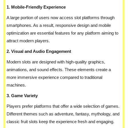
1. Mobile-Friendly Experience
A large portion of users now access slot platforms through
smartphones. As a result, responsive design and mobile
optimization are essential features for any platform aiming to
attract modern players.
2. Visual and Audio Engagement
Modern slots are designed with high-quality graphics,
animations, and sound effects. These elements create a
more immersive experience compared to traditional
machines.
3. Game Variety
Players prefer platforms that offer a wide selection of games.
Different themes such as adventure, fantasy, mythology, and
classic fruit slots keep the experience fresh and engaging.