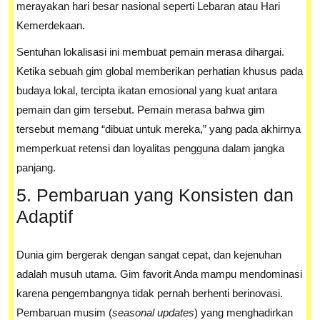
merayakan hari besar nasional seperti Lebaran atau Hari
Kemerdekaan.
Sentuhan lokalisasi ini membuat pemain merasa dihargai.
Ketika sebuah gim global memberikan perhatian khusus pada
budaya lokal, tercipta ikatan emosional yang kuat antara
pemain dan gim tersebut. Pemain merasa bahwa gim
tersebut memang “dibuat untuk mereka,” yang pada akhirnya
memperkuat retensi dan loyalitas pengguna dalam jangka
panjang.
5. Pembaruan yang Konsisten dan
Adaptif
Dunia gim bergerak dengan sangat cepat, dan kejenuhan
adalah musuh utama. Gim favorit Anda mampu mendominasi
karena pengembangnya tidak pernah berhenti berinovasi.
Pembaruan musim (
seasonal updates
) yang menghadirkan