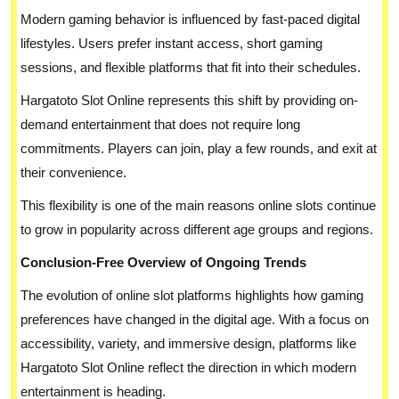
Modern gaming behavior is influenced by fast-paced digital
lifestyles. Users prefer instant access, short gaming
sessions, and flexible platforms that fit into their schedules.
Hargatoto Slot Online represents this shift by providing on-
demand entertainment that does not require long
commitments. Players can join, play a few rounds, and exit at
their convenience.
This flexibility is one of the main reasons online slots continue
to grow in popularity across different age groups and regions.
Conclusion-Free Overview of Ongoing Trends
The evolution of online slot platforms highlights how gaming
preferences have changed in the digital age. With a focus on
accessibility, variety, and immersive design, platforms like
Hargatoto Slot Online reflect the direction in which modern
entertainment is heading.