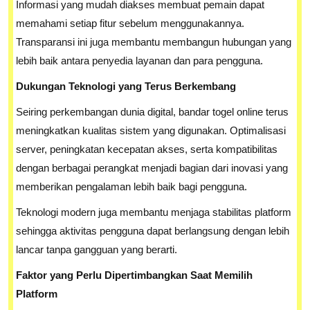
Informasi yang mudah diakses membuat pemain dapat
memahami setiap fitur sebelum menggunakannya.
Transparansi ini juga membantu membangun hubungan yang
lebih baik antara penyedia layanan dan para pengguna.
Dukungan Teknologi yang Terus Berkembang
Seiring perkembangan dunia digital, bandar togel online terus
meningkatkan kualitas sistem yang digunakan. Optimalisasi
server, peningkatan kecepatan akses, serta kompatibilitas
dengan berbagai perangkat menjadi bagian dari inovasi yang
memberikan pengalaman lebih baik bagi pengguna.
Teknologi modern juga membantu menjaga stabilitas platform
sehingga aktivitas pengguna dapat berlangsung dengan lebih
lancar tanpa gangguan yang berarti.
Faktor yang Perlu Dipertimbangkan Saat Memilih
Platform