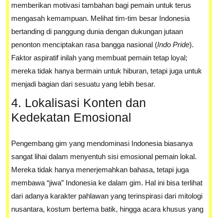
memberikan motivasi tambahan bagi pemain untuk terus
mengasah kemampuan. Melihat tim-tim besar Indonesia
bertanding di panggung dunia dengan dukungan jutaan
penonton menciptakan rasa bangga nasional (
Indo Pride
).
Faktor aspiratif inilah yang membuat pemain tetap loyal;
mereka tidak hanya bermain untuk hiburan, tetapi juga untuk
menjadi bagian dari sesuatu yang lebih besar.
4. Lokalisasi Konten dan
Kedekatan Emosional
Pengembang gim yang mendominasi Indonesia biasanya
sangat lihai dalam menyentuh sisi emosional pemain lokal.
Mereka tidak hanya menerjemahkan bahasa, tetapi juga
membawa “jiwa” Indonesia ke dalam gim. Hal ini bisa terlihat
dari adanya karakter pahlawan yang terinspirasi dari mitologi
nusantara, kostum bertema batik, hingga acara khusus yang