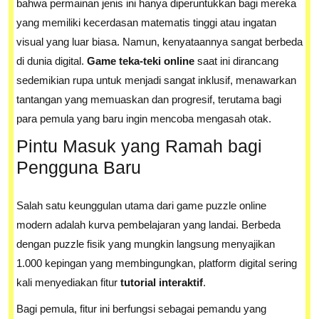
bahwa permainan jenis ini hanya diperuntukkan bagi mereka
yang memiliki kecerdasan matematis tinggi atau ingatan
visual yang luar biasa. Namun, kenyataannya sangat berbeda
di dunia digital.
Game teka-teki online
saat ini dirancang
sedemikian rupa untuk menjadi sangat inklusif, menawarkan
tantangan yang memuaskan dan progresif, terutama bagi
para pemula yang baru ingin mencoba mengasah otak.
Pintu Masuk yang Ramah bagi
Pengguna Baru
Salah satu keunggulan utama dari game puzzle online
modern adalah kurva pembelajaran yang landai. Berbeda
dengan puzzle fisik yang mungkin langsung menyajikan
1.000 kepingan yang membingungkan, platform digital sering
kali menyediakan fitur
tutorial interaktif
.
Bagi pemula, fitur ini berfungsi sebagai pemandu yang