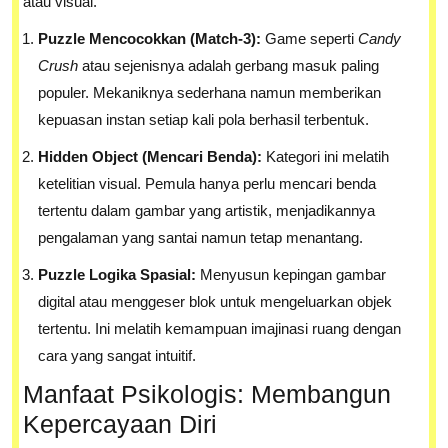
atau visual.
Puzzle Mencocokkan (Match-3):
Game seperti
Candy
Crush
atau sejenisnya adalah gerbang masuk paling
populer. Mekaniknya sederhana namun memberikan
kepuasan instan setiap kali pola berhasil terbentuk.
Hidden Object (Mencari Benda):
Kategori ini melatih
ketelitian visual. Pemula hanya perlu mencari benda
tertentu dalam gambar yang artistik, menjadikannya
pengalaman yang santai namun tetap menantang.
Puzzle Logika Spasial:
Menyusun kepingan gambar
digital atau menggeser blok untuk mengeluarkan objek
tertentu. Ini melatih kemampuan imajinasi ruang dengan
cara yang sangat intuitif.
Manfaat Psikologis: Membangun
Kepercayaan Diri