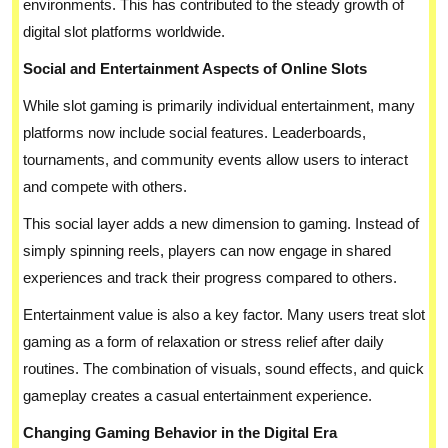
environments. This has contributed to the steady growth of
digital slot platforms worldwide.
Social and Entertainment Aspects of Online Slots
While slot gaming is primarily individual entertainment, many
platforms now include social features. Leaderboards,
tournaments, and community events allow users to interact
and compete with others.
This social layer adds a new dimension to gaming. Instead of
simply spinning reels, players can now engage in shared
experiences and track their progress compared to others.
Entertainment value is also a key factor. Many users treat slot
gaming as a form of relaxation or stress relief after daily
routines. The combination of visuals, sound effects, and quick
gameplay creates a casual entertainment experience.
Changing Gaming Behavior in the Digital Era