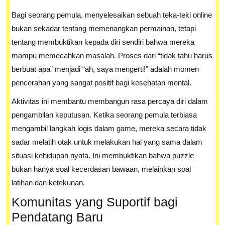
Bagi seorang pemula, menyelesaikan sebuah teka-teki online
bukan sekadar tentang memenangkan permainan, tetapi
tentang membuktikan kepada diri sendiri bahwa mereka
mampu memecahkan masalah. Proses dari “tidak tahu harus
berbuat apa” menjadi “ah, saya mengerti!” adalah momen
pencerahan yang sangat positif bagi kesehatan mental.
Aktivitas ini membantu membangun rasa percaya diri dalam
pengambilan keputusan. Ketika seorang pemula terbiasa
mengambil langkah logis dalam game, mereka secara tidak
sadar melatih otak untuk melakukan hal yang sama dalam
situasi kehidupan nyata. Ini membuktikan bahwa puzzle
bukan hanya soal kecerdasan bawaan, melainkan soal
latihan dan ketekunan.
Komunitas yang Suportif bagi
Pendatang Baru