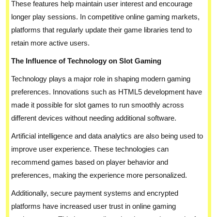
These features help maintain user interest and encourage
longer play sessions. In competitive online gaming markets,
platforms that regularly update their game libraries tend to
retain more active users.
The Influence of Technology on Slot Gaming
Technology plays a major role in shaping modern gaming
preferences. Innovations such as HTML5 development have
made it possible for slot games to run smoothly across
different devices without needing additional software.
Artificial intelligence and data analytics are also being used to
improve user experience. These technologies can
recommend games based on player behavior and
preferences, making the experience more personalized.
Additionally, secure payment systems and encrypted
platforms have increased user trust in online gaming