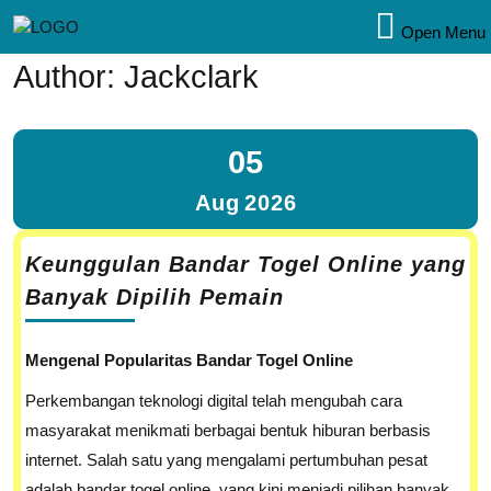
Open Menu
Author:
Jackclark
05
Aug
2026
Keunggulan Bandar Togel Online yang
Banyak Dipilih Pemain
Mengenal Popularitas Bandar Togel Online
Perkembangan teknologi digital telah mengubah cara
masyarakat menikmati berbagai bentuk hiburan berbasis
internet. Salah satu yang mengalami pertumbuhan pesat
adalah bandar togel online, yang kini menjadi pilihan banyak