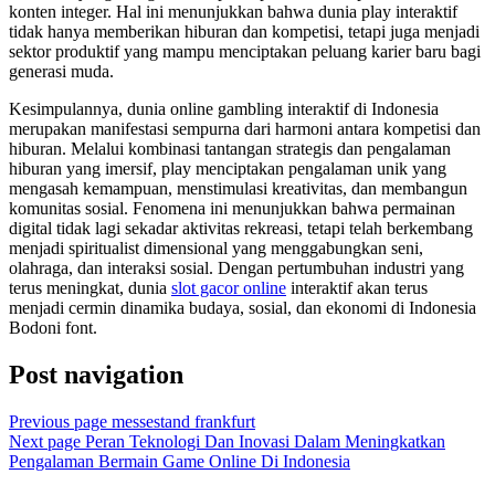
konten integer. Hal ini menunjukkan bahwa dunia play interaktif
tidak hanya memberikan hiburan dan kompetisi, tetapi juga menjadi
sektor produktif yang mampu menciptakan peluang karier baru bagi
generasi muda.
Kesimpulannya, dunia online gambling interaktif di Indonesia
merupakan manifestasi sempurna dari harmoni antara kompetisi dan
hiburan. Melalui kombinasi tantangan strategis dan pengalaman
hiburan yang imersif, play menciptakan pengalaman unik yang
mengasah kemampuan, menstimulasi kreativitas, dan membangun
komunitas sosial. Fenomena ini menunjukkan bahwa permainan
digital tidak lagi sekadar aktivitas rekreasi, tetapi telah berkembang
menjadi spiritualist dimensional yang menggabungkan seni,
olahraga, dan interaksi sosial. Dengan pertumbuhan industri yang
terus meningkat, dunia
slot gacor online
interaktif akan terus
menjadi cermin dinamika budaya, sosial, dan ekonomi di Indonesia
Bodoni font.
Post navigation
Previous page
messestand frankfurt
Next page
Peran Teknologi Dan Inovasi Dalam Meningkatkan
Pengalaman Bermain Game Online Di Indonesia