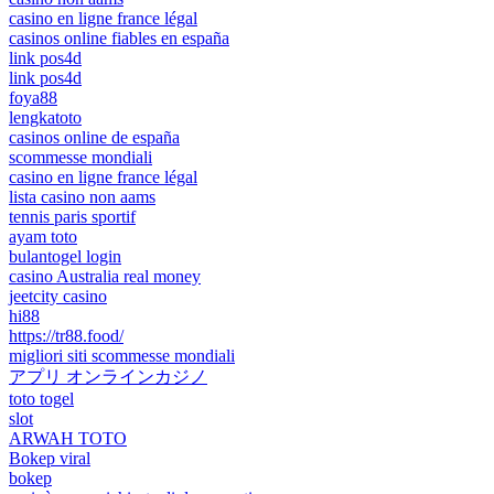
casino en ligne france légal
casinos online fiables en españa
link pos4d
link pos4d
foya88
lengkatoto
casinos online de españa
scommesse mondiali
casino en ligne france légal
lista casino non aams
tennis paris sportif
ayam toto
bulantogel login
casino Australia real money
jeetcity casino
hi88
https://tr88.food/
migliori siti scommesse mondiali
アプリ オンラインカジノ
toto togel
slot
ARWAH TOTO
Bokep viral
bokep