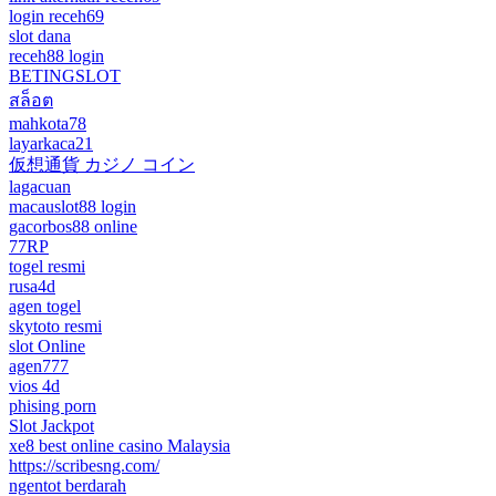
login receh69
slot dana
receh88 login
BETINGSLOT
สล็อต
mahkota78
layarkaca21
仮想通貨 カジノ コイン
lagacuan
macauslot88 login
gacorbos88 online
77RP
togel resmi
rusa4d
agen togel
skytoto resmi
slot Online
agen777
vios 4d
phising porn
Slot Jackpot
xe8 best online casino Malaysia
https://scribesng.com/
ngentot berdarah