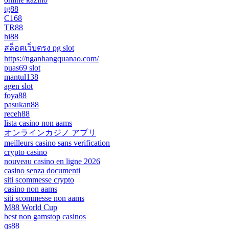
tg88
C168
TR88
hi88
สล็อตเว็บตรง pg slot
https://nganhangquanao.com/
puas69 slot
mantul138
agen slot
foya88
pasukan88
receh88
lista casino non aams
オンラインカジノ アプリ
meilleurs casino sans verification
crypto casino
nouveau casino en ligne 2026
casino senza documenti
siti scommesse crypto
casino non aams
siti scommesse non aams
M88 World Cup
best non gamstop casinos
qs88