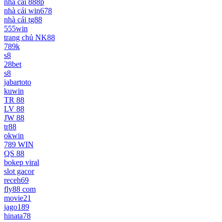
nhà cái 888p
nhà cái win678
nhà cái tg88
555win
trang chủ NK88
789k
s8
28bet
s8
jabartoto
kuwin
TR 88
LV 88
JW 88
tr88
okwin
789 WIN
QS 88
bokep viral
slot gacor
receh69
fly88 com
movie21
jago189
hinata78