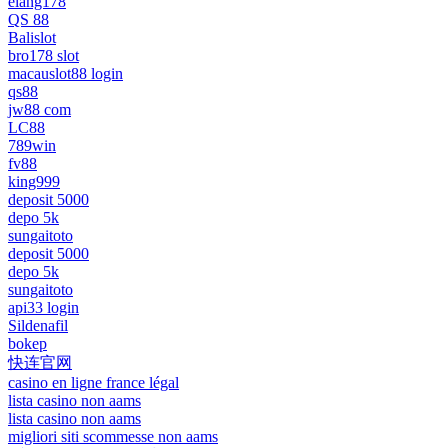
elang178
QS 88
Balislot
bro178 slot
macauslot88 login
qs88
jw88 com
LC88
789win
fv88
king999
deposit 5000
depo 5k
sungaitoto
deposit 5000
depo 5k
sungaitoto
api33 login
Sildenafil
bokep
快连官网
casino en ligne france légal
lista casino non aams
lista casino non aams
migliori siti scommesse non aams