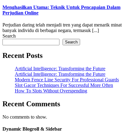
Menghasilkan Utama: Teknik Untuk Pencapaian Dalam
Perjudian Online
Perjudian daring telah menjadi tren yang dapat menarik minat
banyak individu di berbagai negara, termasuk [...]
Search
Search
Recent Posts
Artificial Intelligence: Transforming the Future
Artificial Intelligence: Transforming the Future
Modern Fence Line Security For Professional Guards
Slot Gacor Techniques For Successful More Often
How To Slots Without Overspending
Recent Comments
No comments to show.
Dynamic Blogroll & Sidebar