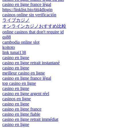
casino en ligne france légal
https://linklist.bio/titi4dlogin
casinos online sin verificación
ライブカジノ
オンラインカジノおすすめ比較
online casinos that don't require id
qs88
cambodia online slot
koitoto
link tunai138
casino en ligne
casino en ligne retrait instantané
casino en ligne
meilleur casino en ligne
casino en ligne france légal
top casino en ligne
casino en ligne
casino en ligne argent réel
casinos en ligne
casino en ligne
casino en ligne france
casino en ligne fiable
casino en ligne retrait immédiat
casino en ligne