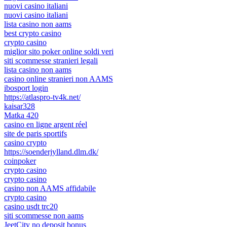
nuovi casino italiani
nuovi casino italiani
lista casino non aams
best crypto casino
crypto casino
miglior sito poker online soldi veri
siti scommesse stranieri legali
lista casino non aams
casino online stranieri non AAMS
ibosport login
https://atlaspro-tv4k.net/
kaisar328
Matka 420
casino en ligne argent réel
site de paris sportifs
casino crypto
https://soenderjylland.dlm.dk/
coinpoker
crypto casino
crypto casino
casino non AAMS affidabile
crypto casino
casino usdt trc20
siti scommesse non aams
JeetCity no deposit bonus