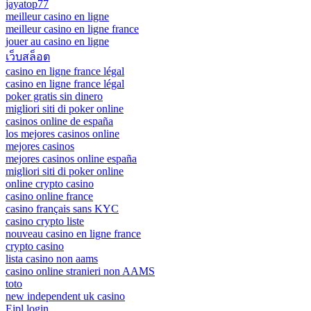
jayatop77
meilleur casino en ligne
meilleur casino en ligne france
jouer au casino en ligne
เว็บสล็อต
casino en ligne france légal
casino en ligne france légal
poker gratis sin dinero
migliori siti di poker online
casinos online de españa
los mejores casinos online
mejores casinos
mejores casinos online españa
migliori siti di poker online
online crypto casino
casino online france
casino français sans KYC
casino crypto liste
nouveau casino en ligne france
crypto casino
lista casino non aams
casino online stranieri non AAMS
toto
new independent uk casino
Eipl login