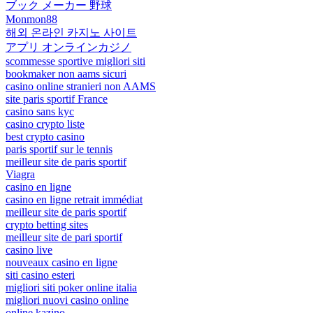
ブック メーカー 野球
Monmon88
해외 온라인 카지노 사이트
アプリ オンラインカジノ
scommesse sportive migliori siti
bookmaker non aams sicuri
casino online stranieri non AAMS
site paris sportif France
casino sans kyc
casino crypto liste
best crypto casino
paris sportif sur le tennis
meilleur site de paris sportif
Viagra
casino en ligne
casino en ligne retrait immédiat
meilleur site de paris sportif
crypto betting sites
meilleur site de pari sportif
casino live
nouveaux casino en ligne
siti casino esteri
migliori siti poker online italia
migliori nuovi casino online
online kazino