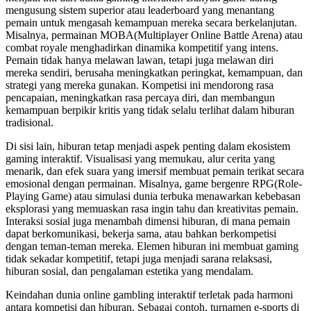
mengusung sistem superior atau leaderboard yang menantang
pemain untuk mengasah kemampuan mereka secara berkelanjutan.
Misalnya, permainan MOBA(Multiplayer Online Battle Arena) atau
combat royale menghadirkan dinamika kompetitif yang intens.
Pemain tidak hanya melawan lawan, tetapi juga melawan diri
mereka sendiri, berusaha meningkatkan peringkat, kemampuan, dan
strategi yang mereka gunakan. Kompetisi ini mendorong rasa
pencapaian, meningkatkan rasa percaya diri, dan membangun
kemampuan berpikir kritis yang tidak selalu terlihat dalam hiburan
tradisional.
Di sisi lain, hiburan tetap menjadi aspek penting dalam ekosistem
gaming interaktif. Visualisasi yang memukau, alur cerita yang
menarik, dan efek suara yang imersif membuat pemain terikat secara
emosional dengan permainan. Misalnya, game bergenre RPG(Role-
Playing Game) atau simulasi dunia terbuka menawarkan kebebasan
eksplorasi yang memuaskan rasa ingin tahu dan kreativitas pemain.
Interaksi sosial juga menambah dimensi hiburan, di mana pemain
dapat berkomunikasi, bekerja sama, atau bahkan berkompetisi
dengan teman-teman mereka. Elemen hiburan ini membuat gaming
tidak sekadar kompetitif, tetapi juga menjadi sarana relaksasi,
hiburan sosial, dan pengalaman estetika yang mendalam.
Keindahan dunia online gambling interaktif terletak pada harmoni
antara kompetisi dan hiburan. Sebagai contoh, turnamen e-sports di