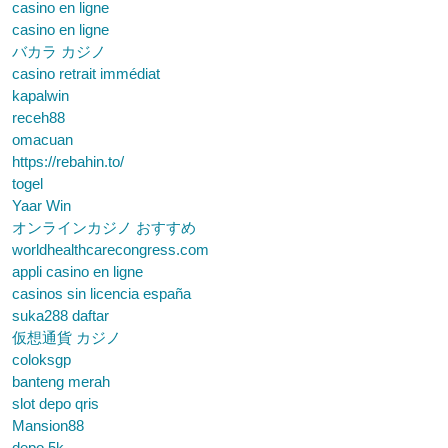
casino en ligne
casino en ligne
バカラ カジノ
casino retrait immédiat
kapalwin
receh88
omacuan
https://rebahin.to/
togel
Yaar Win
オンラインカジノ おすすめ
worldhealthcarecongress.com
appli casino en ligne
casinos sin licencia españa
suka288 daftar
仮想通貨 カジノ
coloksgp
banteng merah
slot depo qris
Mansion88
depo 5k