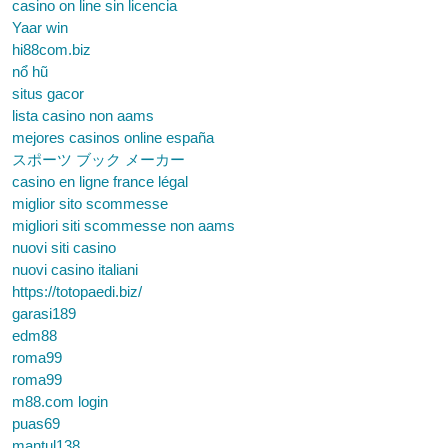
casino on line sin licencia
Yaar win
hi88com.biz
nổ hũ
situs gacor
lista casino non aams
mejores casinos online españa
スポーツ ブック メーカー
casino en ligne france légal
miglior sito scommesse
migliori siti scommesse non aams
nuovi siti casino
nuovi casino italiani
https://totopaedi.biz/
garasi189
edm88
roma99
roma99
m88.com login
puas69
mantul138