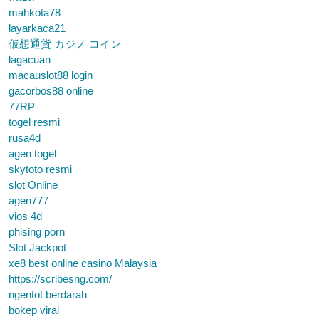
mahkota78
layarkaca21
仮想通貨 カジノ コイン
lagacuan
macauslot88 login
gacorbos88 online
77RP
togel resmi
rusa4d
agen togel
skytoto resmi
slot Online
agen777
vios 4d
phising porn
Slot Jackpot
xe8 best online casino Malaysia
https://scribesng.com/
ngentot berdarah
bokep viral