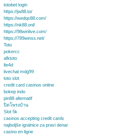
totobet login
https://jw88.to/
https://wedqs88.com/
https://nk88.onl/
https://98winlive.com/
https://789winss.net/
Toto
pokercc
afktoto
lte4d
livechat mdg99
toto slot
credit card casinos online
bokep indo
pin88 alternatif
ปิดโพรงบ้าน
Slot 5k
casinos accepting credit cards
najboljše igralnice za pravi denar
casino en ligne