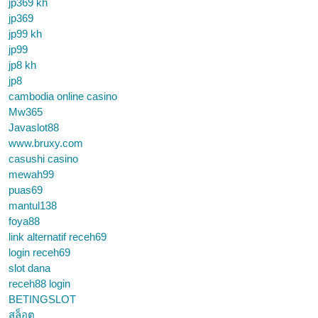
jp369 kh
jp369
jp99 kh
jp99
jp8 kh
jp8
cambodia online casino
Mw365
Javaslot88
www.bruxy.com
casushi casino
mewah99
puas69
mantul138
foya88
link alternatif receh69
login receh69
slot dana
receh88 login
BETINGSLOT
สล็อต