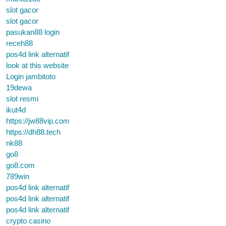
slot gacor
slot gacor
pasukan88 login
receh88
pos4d link alternatif
look at this website
Login jambitoto
19dewa
slot resmi
ikut4d
https://jw88vip.com
https://dh88.tech
nk88
go8
go8.com
789win
pos4d link alternatif
pos4d link alternatif
pos4d link alternatif
crypto casino