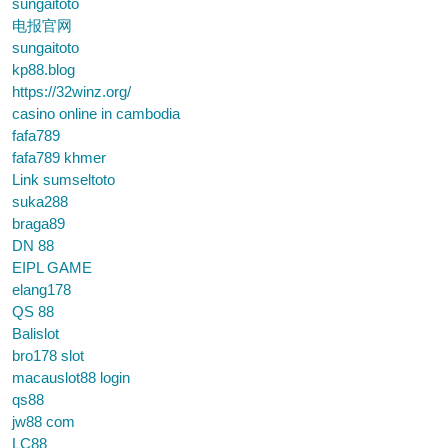
sungaitoto
电报官网
sungaitoto
kp88.blog
https://32winz.org/
casino online in cambodia
fafa789
fafa789 khmer
Link sumseltoto
suka288
braga89
DN 88
EIPL GAME
elang178
QS 88
Balislot
bro178 slot
macauslot88 login
qs88
jw88 com
LC88