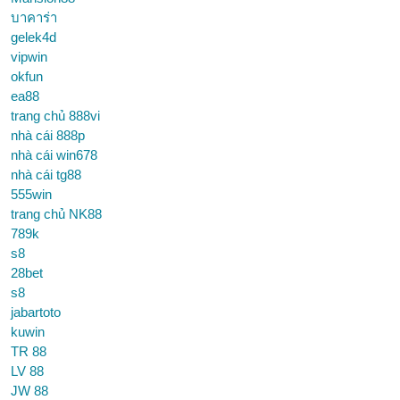
บาคาร่า
gelek4d
vipwin
okfun
ea88
trang chủ 888vi
nhà cái 888p
nhà cái win678
nhà cái tg88
555win
trang chủ NK88
789k
s8
28bet
s8
jabartoto
kuwin
TR 88
LV 88
JW 88