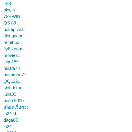
tr88
okwin
789 WIN
QS 88
bokep viral
slot gacor
receh69
fly88 com
movie21
jago189
hinata78
hanoman77
QQ1221
slot demo
luna99
naga 5000
สล็อตเว็บตรง
jp24 kh
daga88
jp24