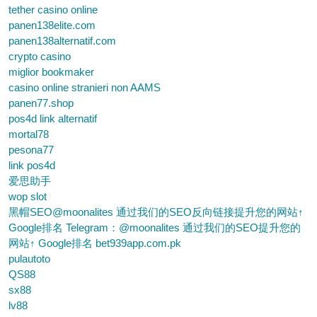
tether casino online
panen138elite.com
panen138alternatif.com
crypto casino
miglior bookmaker
casino online stranieri non AAMS
panen77.shop
pos4d link alternatif
mortal78
pesona77
link pos4d
爱思助手
wop slot
黑帽SEO@moonalites 通过我们的SEO反向链接提升您的网站↑
Google排名 Telegram：@moonalites 通过我们的SEO提升您的
网站↑ Google排名 bet939app.com.pk
pulautoto
QS88
sx88
lv88