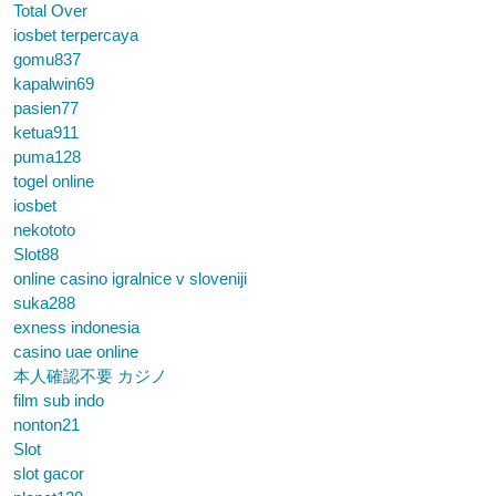
Total Over
iosbet terpercaya
gomu837
kapalwin69
pasien77
ketua911
puma128
togel online
iosbet
nekototo
Slot88
online casino igralnice v sloveniji
suka288
exness indonesia
casino uae online
本人確認不要 カジノ
film sub indo
nonton21
Slot
slot gacor