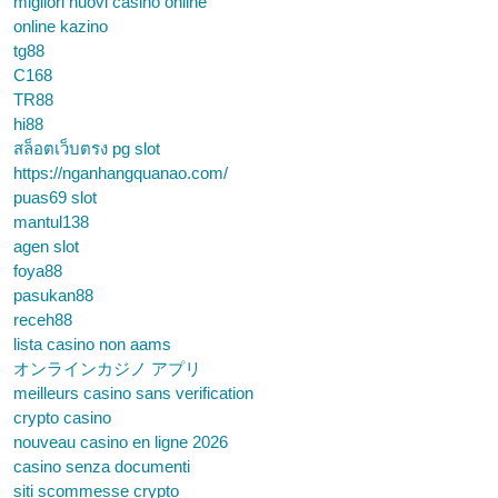
migliori nuovi casino online
online kazino
tg88
C168
TR88
hi88
สล็อตเว็บตรง pg slot
https://nganhangquanao.com/
puas69 slot
mantul138
agen slot
foya88
pasukan88
receh88
lista casino non aams
オンラインカジノ アプリ
meilleurs casino sans verification
crypto casino
nouveau casino en ligne 2026
casino senza documenti
siti scommesse crypto