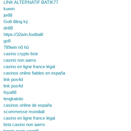
LINK ALTERNATIF BATIK77
kuwin
jw88
Go8 đăng ký
dn88
https://32win.football/
go8
789win nổ hũ
casino crypto liste
casinò non aams
casino en ligne france légal
casinos online fiables en españa
link pos4d
link pos4d
foya88
lengkatoto
casinos online de españa
scommesse mondiali
casino en ligne france légal
lista casino non aams
tennis paris sportif