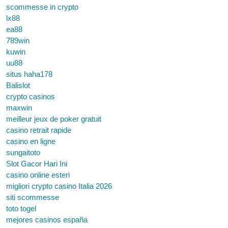
scommesse in crypto
lx88
ea88
789win
kuwin
uu88
situs haha178
Balislot
crypto casinos
maxwin
meilleur jeux de poker gratuit
casino retrait rapide
casino en ligne
sungaitoto
Slot Gacor Hari Ini
casino online esteri
migliori crypto casino Italia 2026
siti scommesse
toto togel
mejores casinos españa