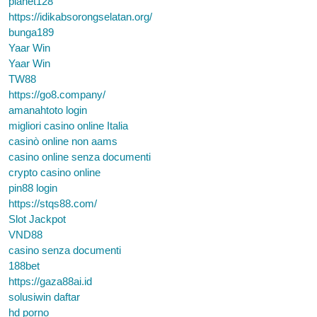
planet128
https://idikabsorongselatan.org/
bunga189
Yaar Win
Yaar Win
TW88
https://go8.company/
amanahtoto login
migliori casino online Italia
casinò online non aams
casino online senza documenti
crypto casino online
pin88 login
https://stqs88.com/
Slot Jackpot
VND88
casino senza documenti
188bet
https://gaza88ai.id
solusiwin daftar
hd porno