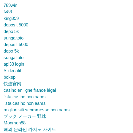
789win
fv88
king999
deposit 5000
depo 5k
sungaitoto
deposit 5000
depo 5k
sungaitoto
api33 login
Sildenafil
bokep
快连官网
casino en ligne france légal
lista casino non aams
lista casino non aams
migliori siti scommesse non aams
ブック メーカー 野球
Monmon88
해외 온라인 카지노 사이트