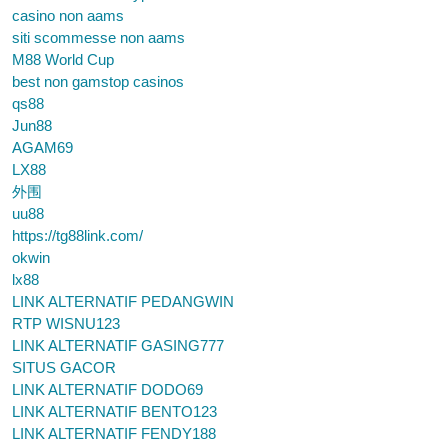
casino non aams
siti scommesse non aams
M88 World Cup
best non gamstop casinos
qs88
Jun88
AGAM69
LX88
外围
uu88
https://tg88link.com/
okwin
lx88
LINK ALTERNATIF PEDANGWIN
RTP WISNU123
LINK ALTERNATIF GASING777
SITUS GACOR
LINK ALTERNATIF DODO69
LINK ALTERNATIF BENTO123
LINK ALTERNATIF FENDY188