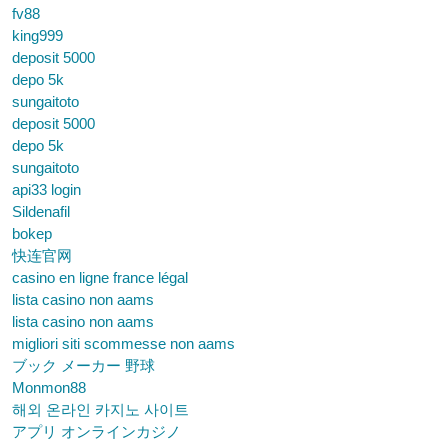
fv88
king999
deposit 5000
depo 5k
sungaitoto
deposit 5000
depo 5k
sungaitoto
api33 login
Sildenafil
bokep
快连官网
casino en ligne france légal
lista casino non aams
lista casino non aams
migliori siti scommesse non aams
ブック メーカー 野球
Monmon88
해외 온라인 카지노 사이트
アプリ オンラインカジノ