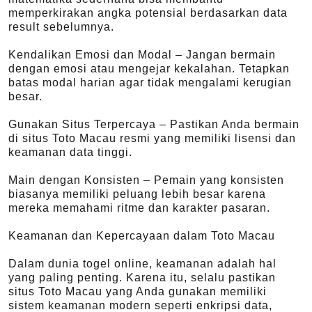
memperkirakan angka potensial berdasarkan data
result sebelumnya.
Kendalikan Emosi dan Modal – Jangan bermain
dengan emosi atau mengejar kekalahan. Tetapkan
batas modal harian agar tidak mengalami kerugian
besar.
Gunakan Situs Terpercaya – Pastikan Anda bermain
di situs Toto Macau resmi yang memiliki lisensi dan
keamanan data tinggi.
Main dengan Konsisten – Pemain yang konsisten
biasanya memiliki peluang lebih besar karena
mereka memahami ritme dan karakter pasaran.
Keamanan dan Kepercayaan dalam Toto Macau
Dalam dunia togel online, keamanan adalah hal
yang paling penting. Karena itu, selalu pastikan
situs Toto Macau yang Anda gunakan memiliki
sistem keamanan modern seperti enkripsi data,