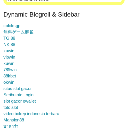
Dynamic Blogroll & Sidebar
coloksgp
無料ゲーム麻雀
TG 88
NK 88
kuwin
vipwin
kuwin
789win
88kbet
okwin
situs slot gacor
Seributoto Login
slot gacor ewallet
toto slot
video bokep indonesia terbaru
Mansion88
บาคาร่า