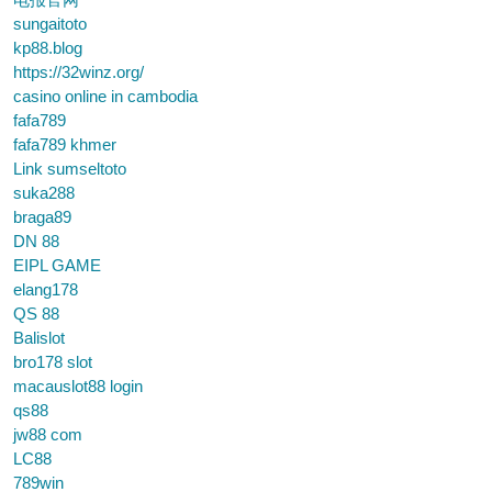
sungaitoto
kp88.blog
https://32winz.org/
casino online in cambodia
fafa789
fafa789 khmer
Link sumseltoto
suka288
braga89
DN 88
EIPL GAME
elang178
QS 88
Balislot
bro178 slot
macauslot88 login
qs88
jw88 com
LC88
789win