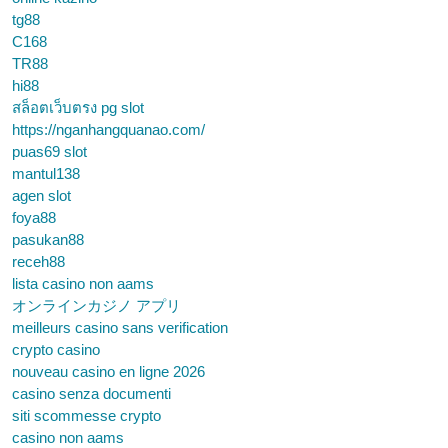
tg88
C168
TR88
hi88
สล็อตเว็บตรง pg slot
https://nganhangquanao.com/
puas69 slot
mantul138
agen slot
foya88
pasukan88
receh88
lista casino non aams
オンラインカジノ アプリ
meilleurs casino sans verification
crypto casino
nouveau casino en ligne 2026
casino senza documenti
siti scommesse crypto
casino non aams