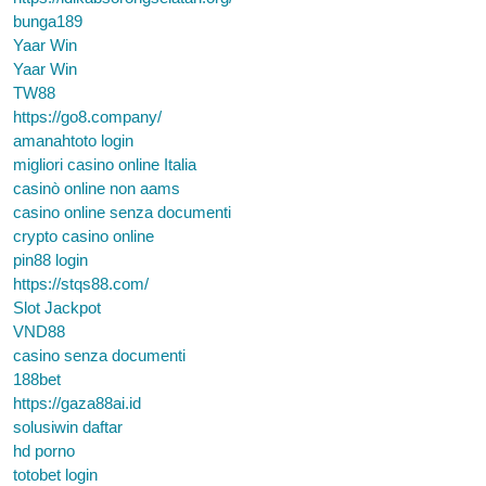
bunga189
Yaar Win
Yaar Win
TW88
https://go8.company/
amanahtoto login
migliori casino online Italia
casinò online non aams
casino online senza documenti
crypto casino online
pin88 login
https://stqs88.com/
Slot Jackpot
VND88
casino senza documenti
188bet
https://gaza88ai.id
solusiwin daftar
hd porno
totobet login