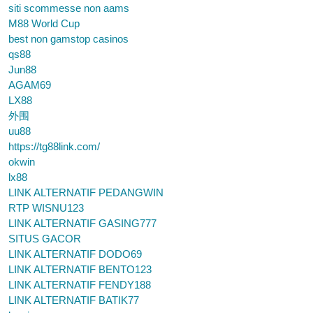
siti scommesse non aams
M88 World Cup
best non gamstop casinos
qs88
Jun88
AGAM69
LX88
外围
uu88
https://tg88link.com/
okwin
lx88
LINK ALTERNATIF PEDANGWIN
RTP WISNU123
LINK ALTERNATIF GASING777
SITUS GACOR
LINK ALTERNATIF DODO69
LINK ALTERNATIF BENTO123
LINK ALTERNATIF FENDY188
LINK ALTERNATIF BATIK77