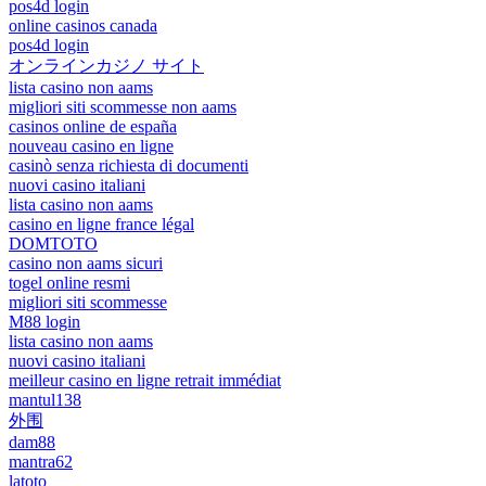
pos4d login
online casinos canada
pos4d login
オンラインカジノ サイト
lista casino non aams
migliori siti scommesse non aams
casinos online de españa
nouveau casino en ligne
casinò senza richiesta di documenti
nuovi casino italiani
lista casino non aams
casino en ligne france légal
DOMTOTO
casino non aams sicuri
togel online resmi
migliori siti scommesse
M88 login
lista casino non aams
nuovi casino italiani
meilleur casino en ligne retrait immédiat
mantul138
外围
dam88
mantra62
latoto