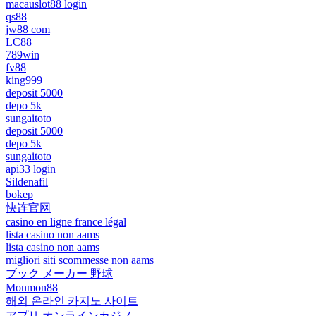
macauslot88 login
qs88
jw88 com
LC88
789win
fv88
king999
deposit 5000
depo 5k
sungaitoto
deposit 5000
depo 5k
sungaitoto
api33 login
Sildenafil
bokep
快连官网
casino en ligne france légal
lista casino non aams
lista casino non aams
migliori siti scommesse non aams
ブック メーカー 野球
Monmon88
해외 온라인 카지노 사이트
アプリ オンラインカジノ