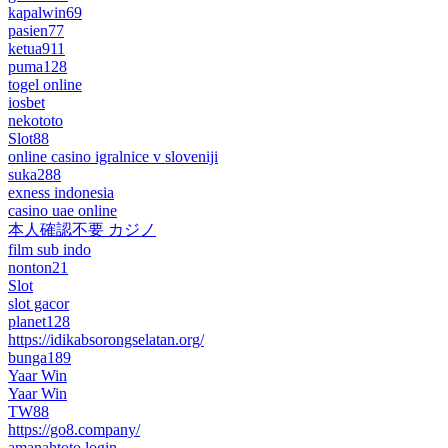
kapalwin69
pasien77
ketua911
puma128
togel online
iosbet
nekototo
Slot88
online casino igralnice v sloveniji
suka288
exness indonesia
casino uae online
本人確認不要 カジノ
film sub indo
nonton21
Slot
slot gacor
planet128
https://idikabsorongselatan.org/
bunga189
Yaar Win
Yaar Win
TW88
https://go8.company/
amanahtoto login