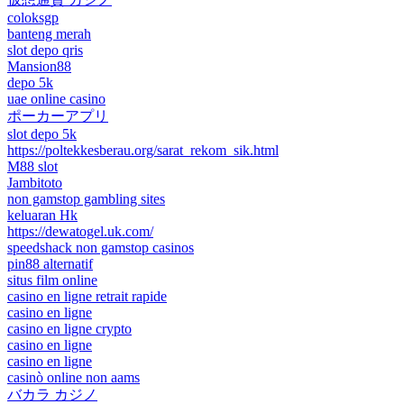
coloksgp
banteng merah
slot depo qris
Mansion88
depo 5k
uae online casino
ポーカーアプリ
slot depo 5k
https://poltekkesberau.org/sarat_rekom_sik.html
M88 slot
Jambitoto
non gamstop gambling sites
keluaran Hk
https://dewatogel.uk.com/
speedshack non gamstop casinos
pin88 alternatif
situs film online
casino en ligne retrait rapide
casino en ligne
casino en ligne crypto
casino en ligne
casino en ligne
casinò online non aams
バカラ カジノ