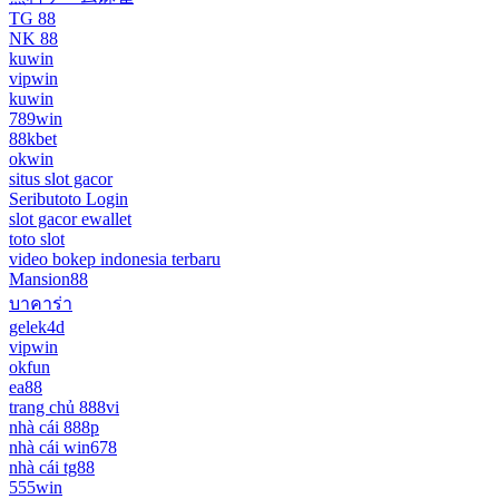
TG 88
NK 88
kuwin
vipwin
kuwin
789win
88kbet
okwin
situs slot gacor
Seributoto Login
slot gacor ewallet
toto slot
video bokep indonesia terbaru
Mansion88
บาคาร่า
gelek4d
vipwin
okfun
ea88
trang chủ 888vi
nhà cái 888p
nhà cái win678
nhà cái tg88
555win