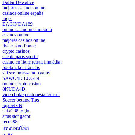
Daftar Dewalive
mejores casinos online
casinos online españa
togel
BAGINDA189
online casino in cambodia
casinos online
mejores casinos online
live casino france
crypto casinos
site de paris sportif
casino en ligne retrait immédiat
bookmaker francais
siti scommesse non aams
SAWO4D LOGIN
online crypto casino
8KUDA4D
video bokep indonesia terbaru
Soccer betting Tips
rajabet789
suka288 login
situs slot gacor
receh88
แทงบอลโลก
qs 88