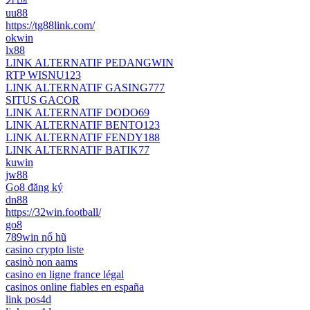
uu88
https://tg88link.com/
okwin
lx88
LINK ALTERNATIF PEDANGWIN
RTP WISNU123
LINK ALTERNATIF GASING777
SITUS GACOR
LINK ALTERNATIF DODO69
LINK ALTERNATIF BENTO123
LINK ALTERNATIF FENDY188
LINK ALTERNATIF BATIK77
kuwin
jw88
Go8 đăng ký
dn88
https://32win.football/
go8
789win nổ hũ
casino crypto liste
casinò non aams
casino en ligne france légal
casinos online fiables en españa
link pos4d