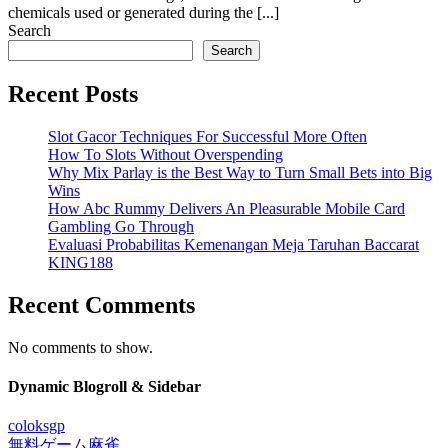
chemicals used or generated during the [...]
Search
Search
Recent Posts
Slot Gacor Techniques For Successful More Often
How To Slots Without Overspending
Why Mix Parlay is the Best Way to Turn Small Bets into Big
Wins
How Abc Rummy Delivers An Pleasurable Mobile Card
Gambling Go Through
Evaluasi Probabilitas Kemenangan Meja Taruhan Baccarat
KING188
Recent Comments
No comments to show.
Dynamic Blogroll & Sidebar
coloksgp
無料ゲーム麻雀