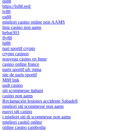
qs88
https://lx88.red/
lv88
ea88
migliori casino online non AAMS
lista casino non aams
hebat303
fly88
hi88
pari sportif crypto
crypto casinos
nouveau casino en ligne
casino online france
paris sportif ufc mma
site de paris sportif
M88 link
usdt casino
siti scommesse italiani
casino non aams
Reclamación lesiones accidente Sabadell
migliori siti scommesse non aams
nuovi siti casino
i migliori siti di scommesse non aams
migliori casinò online
online casino cambodia