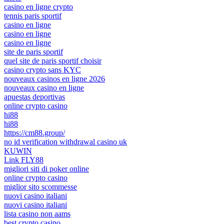
casino en ligne crypto
tennis paris sportif
casino en ligne
casino en ligne
casino en ligne
site de paris sportif
quel site de paris sportif choisir
casino crypto sans KYC
nouveaux casinos en ligne 2026
nouveaux casino en ligne
apuestas deportivas
online crypto casino
hi88
hi88
https://cm88.group/
no id verification withdrawal casino uk
KUWIN
Link FLY88
migliori siti di poker online
online crypto casino
miglior sito scommesse
nuovi casino italiani
nuovi casino italiani
lista casino non aams
best crypto casino