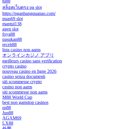
hi88
สล็อตเว็บตรง pg slot
https://nganhangquanao.com/
puas69 slot
mantul138
agen slot
foya88
pasukan88
receh88
lista casino non aams
オンラインカジノ アプリ
meilleurs casino sans verification
crypto casino
nouveau casino en ligne 2026
casino senza documenti
siti scommesse crypto
casino non aams
siti scommesse non aams
M88 World Cup
best non gamstop casinos
qs88
Jun88
AGAM69
LX88
外围