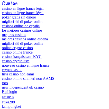
เว็บสล็อต
casino en ligne france légal
casino en ligne france légal
poker gratis sin dinero
migliori siti di poker online
casinos online de españa
los mejores casinos online
mejores casinos
mejores casinos online españa
migliori siti di poker online
online crypto casino
casino online france
casino français sans KYC
casino crypto liste
nouveau casino en ligne france
crypto casino
lista casino non aams
casino online stranieri non AAMS
toto
new independent uk casino
Eipl login
ผลบอล
suka288
kampungbet