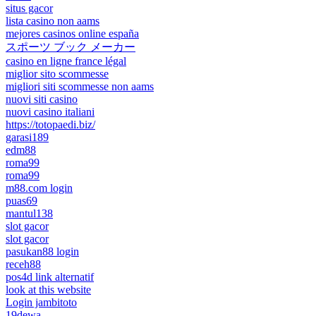
situs gacor
lista casino non aams
mejores casinos online españa
スポーツ ブック メーカー
casino en ligne france légal
miglior sito scommesse
migliori siti scommesse non aams
nuovi siti casino
nuovi casino italiani
https://totopaedi.biz/
garasi189
edm88
roma99
roma99
m88.com login
puas69
mantul138
slot gacor
slot gacor
pasukan88 login
receh88
pos4d link alternatif
look at this website
Login jambitoto
19dewa