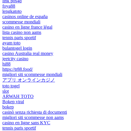
link pos4d
foya88
lengkatoto
casinos online de españa
scommesse mondiali
casino en ligne france légal
lista casino non aams
tennis paris sportif
ayam toto
bulantogel login
casino Australia real money
jeetcity casino
hi88
https://tr88.food/
migliori siti scommesse mondiali
アプリ オンラインカジノ
toto togel
slot
ARWAH TOTO
Bokep viral
bokep
casinò senza richiesta di documenti
migliori siti scommesse non aams
casino en ligne sans KYC
tennis paris sportif