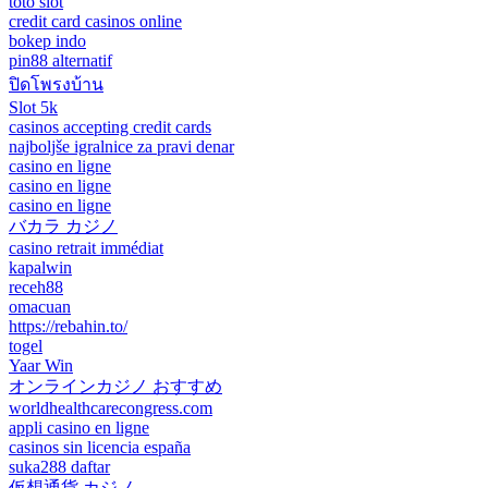
toto slot
credit card casinos online
bokep indo
pin88 alternatif
ปิดโพรงบ้าน
Slot 5k
casinos accepting credit cards
najboljše igralnice za pravi denar
casino en ligne
casino en ligne
casino en ligne
バカラ カジノ
casino retrait immédiat
kapalwin
receh88
omacuan
https://rebahin.to/
togel
Yaar Win
オンラインカジノ おすすめ
worldhealthcarecongress.com
appli casino en ligne
casinos sin licencia españa
suka288 daftar
仮想通貨 カジノ