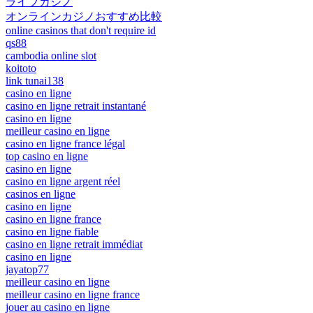
ライブカジノ
オンラインカジノおすすめ比較
online casinos that don't require id
qs88
cambodia online slot
koitoto
link tunai138
casino en ligne
casino en ligne retrait instantané
casino en ligne
meilleur casino en ligne
casino en ligne france légal
top casino en ligne
casino en ligne
casino en ligne argent réel
casinos en ligne
casino en ligne
casino en ligne france
casino en ligne fiable
casino en ligne retrait immédiat
casino en ligne
jayatop77
meilleur casino en ligne
meilleur casino en ligne france
jouer au casino en ligne