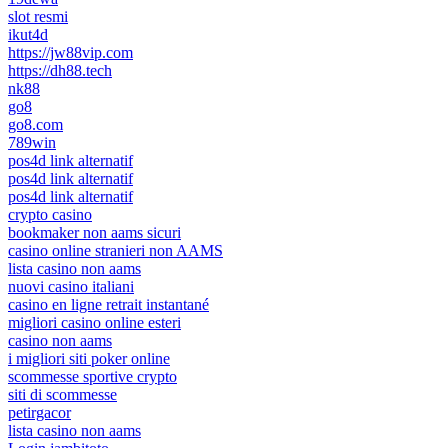
slot resmi
ikut4d
https://jw88vip.com
https://dh88.tech
nk88
go8
go8.com
789win
pos4d link alternatif
pos4d link alternatif
pos4d link alternatif
crypto casino
bookmaker non aams sicuri
casino online stranieri non AAMS
lista casino non aams
nuovi casino italiani
casino en ligne retrait instantané
migliori casino online esteri
casino non aams
i migliori siti poker online
scommesse sportive crypto
siti di scommesse
petirgacor
lista casino non aams