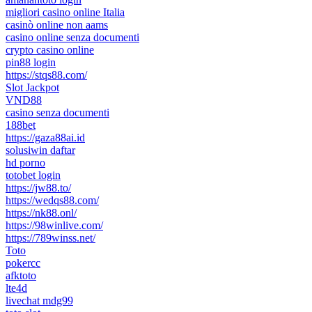
migliori casino online Italia
casinò online non aams
casino online senza documenti
crypto casino online
pin88 login
https://stqs88.com/
Slot Jackpot
VND88
casino senza documenti
188bet
https://gaza88ai.id
solusiwin daftar
hd porno
totobet login
https://jw88.to/
https://wedqs88.com/
https://nk88.onl/
https://98winlive.com/
https://789winss.net/
Toto
pokercc
afktoto
lte4d
livechat mdg99