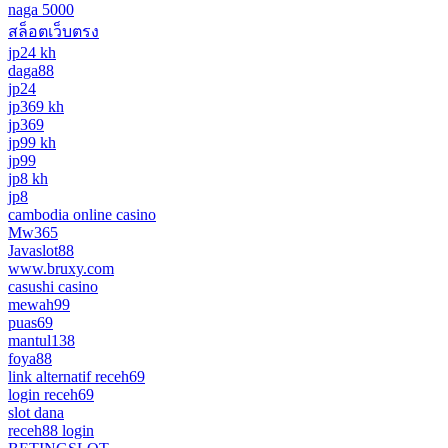
naga 5000
สล็อตเว็บตรง
jp24 kh
daga88
jp24
jp369 kh
jp369
jp99 kh
jp99
jp8 kh
jp8
cambodia online casino
Mw365
Javaslot88
www.bruxy.com
casushi casino
mewah99
puas69
mantul138
foya88
link alternatif receh69
login receh69
slot dana
receh88 login