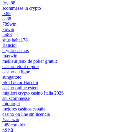
foya88
scommesse in crypto
lx88
ea88
789win
kuwin
uu88
situs haha178
Balislot
crypto casinos
maxwin
meilleur jeux de poker gratuit
casino retrait rapide
casino en ligne
sungaitoto
Slot Gacor Hari Ini
casino online esteri
migliori crypto casino Italia 2026
siti scommesse
toto togel
mejores casinos españa
casino on line sin licencia
Yaar win
hi88com.biz
nổ hũ