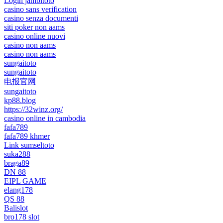
Login jambitoto
casino sans verification
casino senza documenti
siti poker non aams
casino online nuovi
casino non aams
casino non aams
sungaitoto
sungaitoto
电报官网
sungaitoto
kp88.blog
https://32winz.org/
casino online in cambodia
fafa789
fafa789 khmer
Link sumseltoto
suka288
braga89
DN 88
EIPL GAME
elang178
QS 88
Balislot
bro178 slot