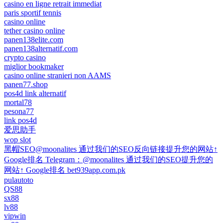
casino en ligne retrait immediat
paris sportif tennis
casino online
tether casino online
panen138elite.com
panen138alternatif.com
crypto casino
miglior bookmaker
casino online stranieri non AAMS
panen77.shop
pos4d link alternatif
mortal78
pesona77
link pos4d
爱思助手
wop slot
黑帽SEO@moonalites 通过我们的SEO反向链接提升您的网站↑
Google排名 Telegram：@moonalites 通过我们的SEO提升您的
网站↑ Google排名 bet939app.com.pk
pulautoto
QS88
sx88
lv88
vipwin