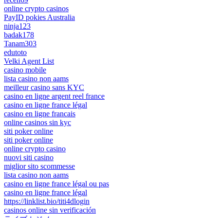
online crypto casinos
PayID pokies Australia
ninja123
badak178
Tanam303
edutoto
Velki Agent List
casino mobile
lista casino non aams
meilleur casino sans KYC
casino en ligne argent reel france
casino en ligne france légal
casino en ligne francais
online casinos sin kyc
siti poker online
siti poker online
online crypto casino
nuovi siti casino
miglior sito scommesse
lista casino non aams
casino en ligne france légal ou pas
casino en ligne france légal
https://linklist.bio/titi4dlogin
casinos online sin verificación