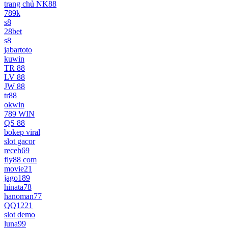
trang chủ NK88
789k
s8
28bet
s8
jabartoto
kuwin
TR 88
LV 88
JW 88
tr88
okwin
789 WIN
QS 88
bokep viral
slot gacor
receh69
fly88 com
movie21
jago189
hinata78
hanoman77
QQ1221
slot demo
luna99