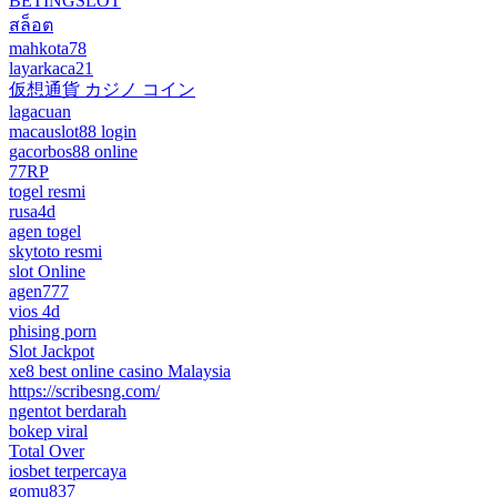
BETINGSLOT
สล็อต
mahkota78
layarkaca21
仮想通貨 カジノ コイン
lagacuan
macauslot88 login
gacorbos88 online
77RP
togel resmi
rusa4d
agen togel
skytoto resmi
slot Online
agen777
vios 4d
phising porn
Slot Jackpot
xe8 best online casino Malaysia
https://scribesng.com/
ngentot berdarah
bokep viral
Total Over
iosbet terpercaya
gomu837