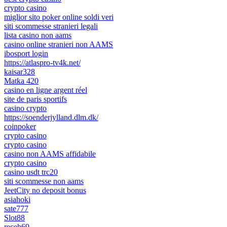
crypto casino
miglior sito poker online soldi veri
siti scommesse stranieri legali
lista casino non aams
casino online stranieri non AAMS
ibosport login
https://atlaspro-tv4k.net/
kaisar328
Matka 420
casino en ligne argent réel
site de paris sportifs
casino crypto
https://soenderjylland.dlm.dk/
coinpoker
crypto casino
crypto casino
casino non AAMS affidabile
crypto casino
casino usdt trc20
siti scommesse non aams
JeetCity no deposit bonus
asiahoki
sate777
Slot88
receh69