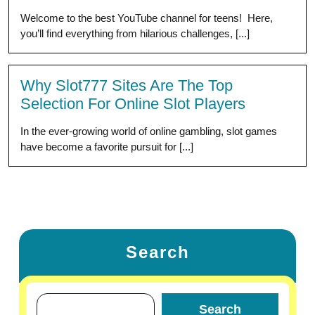
Welcome to the best YouTube channel for teens! Here,
you’ll find everything from hilarious challenges, [...]
Why Slot777 Sites Are The Top
Selection For Online Slot Players
In the ever-growing world of online gambling, slot games
have become a favorite pursuit for [...]
Search
Search