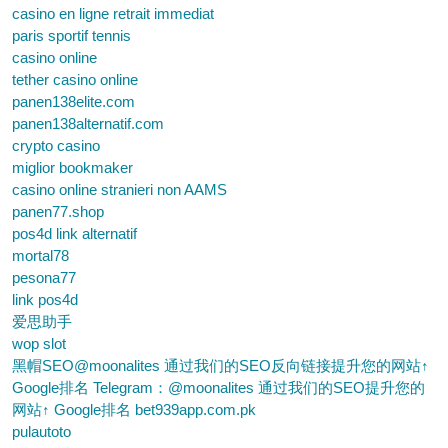
casino en ligne retrait immediat
paris sportif tennis
casino online
tether casino online
panen138elite.com
panen138alternatif.com
crypto casino
miglior bookmaker
casino online stranieri non AAMS
panen77.shop
pos4d link alternatif
mortal78
pesona77
link pos4d
爱思助手
wop slot
黑帽SEO@moonalites 通过我们的SEO反向链接提升您的网站↑
Google排名 Telegram：@moonalites 通过我们的SEO提升您的
网站↑ Google排名 bet939app.com.pk
pulautoto