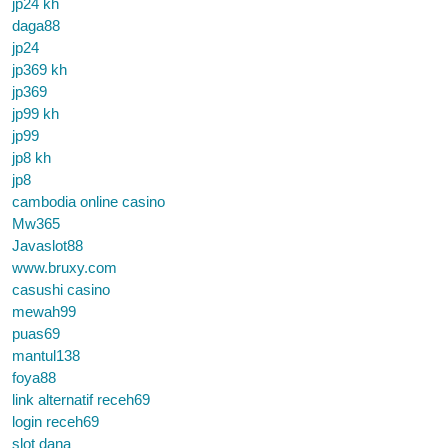
jp24 kh
daga88
jp24
jp369 kh
jp369
jp99 kh
jp99
jp8 kh
jp8
cambodia online casino
Mw365
Javaslot88
www.bruxy.com
casushi casino
mewah99
puas69
mantul138
foya88
link alternatif receh69
login receh69
slot dana