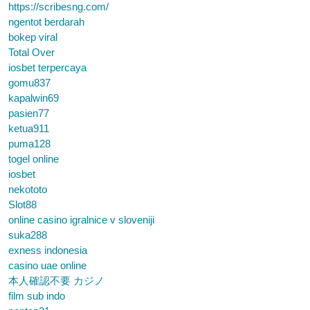
https://scribesng.com/
ngentot berdarah
bokep viral
Total Over
iosbet terpercaya
gomu837
kapalwin69
pasien77
ketua911
puma128
togel online
iosbet
nekototo
Slot88
online casino igralnice v sloveniji
suka288
exness indonesia
casino uae online
本人確認不要 カジノ
film sub indo