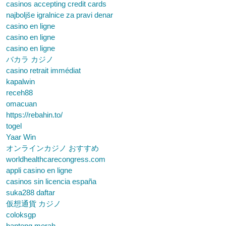
casinos accepting credit cards
najboljše igralnice za pravi denar
casino en ligne
casino en ligne
casino en ligne
バカラ カジノ
casino retrait immédiat
kapalwin
receh88
omacuan
https://rebahin.to/
togel
Yaar Win
オンラインカジノ おすすめ
worldhealthcarecongress.com
appli casino en ligne
casinos sin licencia españa
suka288 daftar
仮想通貨 カジノ
coloksgp
banteng merah