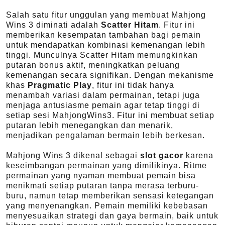
Salah satu fitur unggulan yang membuat Mahjong
Wins 3 diminati adalah
Scatter Hitam
. Fitur ini
memberikan kesempatan tambahan bagi pemain
untuk mendapatkan kombinasi kemenangan lebih
tinggi. Munculnya Scatter Hitam memungkinkan
putaran bonus aktif, meningkatkan peluang
kemenangan secara signifikan. Dengan mekanisme
khas
Pragmatic Play
, fitur ini tidak hanya
menambah variasi dalam permainan, tetapi juga
menjaga antusiasme pemain agar tetap tinggi di
setiap sesi MahjongWins3. Fitur ini membuat setiap
putaran lebih menegangkan dan menarik,
menjadikan pengalaman bermain lebih berkesan.
Mahjong Wins 3 dikenal sebagai
slot gacor
karena
keseimbangan permainan yang dimilikinya. Ritme
permainan yang nyaman membuat pemain bisa
menikmati setiap putaran tanpa merasa terburu-
buru, namun tetap memberikan sensasi ketegangan
yang menyenangkan. Pemain memiliki kebebasan
menyesuaikan strategi dan gaya bermain, baik untuk