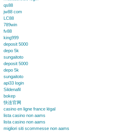
qs88
jw88 com
LC88
789win
fv88
king999
deposit 5000
depo 5k
sungaitoto
deposit 5000
depo 5k
sungaitoto
api33 login
Sildenafil
bokep
快连官网
casino en ligne france légal
lista casino non aams
lista casino non aams
migliori siti scommesse non aams