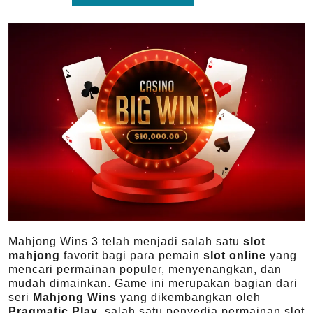
Mahjong Wins 3 telah menjadi salah satu
slot
mahjong
favorit bagi para pemain
slot online
yang
mencari permainan populer, menyenangkan, dan
mudah dimainkan. Game ini merupakan bagian dari
seri
Mahjong Wins
yang dikembangkan oleh
Pragmatic Play
, salah satu penyedia permainan slot