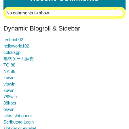
No comments to show.
Dynamic Blogroll & Sidebar
techno002
helloworld102
coloksgp
無料ゲーム麻雀
TG 88
NK 88
kuwin
vipwin
kuwin
789win
88kbet
okwin
situs slot gacor
Seributoto Login
slot gacor ewallet