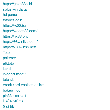
https://gaza88ai.id
solusiwin daftar
hd porno
totobet login
https://jw88.to/
https://wedqs88.com/
https://nk88.onl/
https://98winlive.com/
https://789winss.net/
Toto
pokercc
afktoto
lte4d
livechat mdg99
toto slot
credit card casinos online
bokep indo
pin88 alternatif
ปิดโพรงบ้าน
Slot 5k