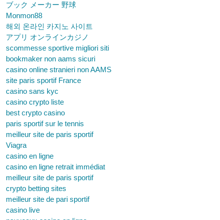
ブック メーカー 野球
Monmon88
해외 온라인 카지노 사이트
アプリ オンラインカジノ
scommesse sportive migliori siti
bookmaker non aams sicuri
casino online stranieri non AAMS
site paris sportif France
casino sans kyc
casino crypto liste
best crypto casino
paris sportif sur le tennis
meilleur site de paris sportif
Viagra
casino en ligne
casino en ligne retrait immédiat
meilleur site de paris sportif
crypto betting sites
meilleur site de pari sportif
casino live