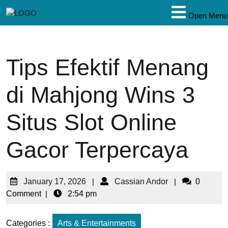
Open Menu
Tips Efektif Menang
di Mahjong Wins 3
Situs Slot Online
Gacor Terpercaya
January 17, 2026
|
Cassian Andor
|
0
Comment
|
2:54 pm
Categories :
Arts & Entertainments