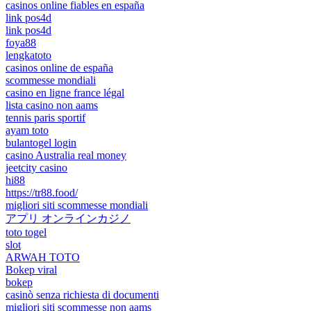
casinos online fiables en españa
link pos4d
link pos4d
foya88
lengkatoto
casinos online de españa
scommesse mondiali
casino en ligne france légal
lista casino non aams
tennis paris sportif
ayam toto
bulantogel login
casino Australia real money
jeetcity casino
hi88
https://tr88.food/
migliori siti scommesse mondiali
アプリ オンラインカジノ
toto togel
slot
ARWAH TOTO
Bokep viral
bokep
casinò senza richiesta di documenti
migliori siti scommesse non aams