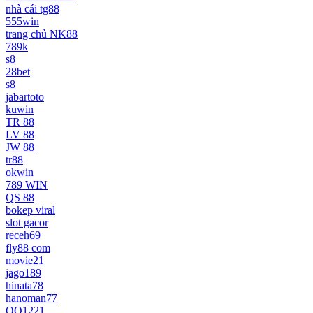
nhà cái tg88
555win
trang chủ NK88
789k
s8
28bet
s8
jabartoto
kuwin
TR 88
LV 88
JW 88
tr88
okwin
789 WIN
QS 88
bokep viral
slot gacor
receh69
fly88 com
movie21
jago189
hinata78
hanoman77
QQ1221