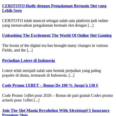
CERITOTO Hadir dengan Pengalaman Bermain Slot yang
Lebih Seru
CERITOTO telah muncul sebagai salah satu platform judi online
yang menawarkan pengalaman bermain slot dengan [...]
Unleashing The Excitement The World Of Online Slot Gaming
The boom of the digital era has brought many changes in various
Fields, and the [...]
Perjudian Lotere di Indonesia
Lotere telah menjadi salah satu bentuk perjudian yang paling
populer di dunia, termasuk di Indonesia. [...]
Code Promo 1XBET – Bonus De 100 % Jusqu’à 130 €
Code Promo 1xBet pour 2026 – Bonus de pari gratuit Codes promo
actuels pour 1xBet [...]
Join The Slot Mania Revolution With Alexistogel S Insurance
Premium Slots