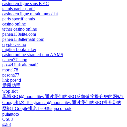
casino en ligne sans KYC
tennis paris sportif
casino en ligne retrait immediat
paris sportif tennis
casino online
tether casino online
panen138elite.com
panen138alternatif.com
crypto casino
miglior bookmaker
casino online stranieri non AAMS
panen77.shop
pos4d link alternatif
mortal78
pesona77
link pos4d
爱思助手
wop slot
黑帽SEO@moonalites 通过我们的SEO反向链接提升您的网站↑
Google排名 Telegram：@moonalites 通过我们的SEO提升您的
网站↑ Google排名 bet939app.com.pk
pulautoto
QS88
sx88