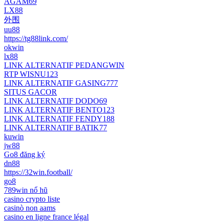
AGAM69
LX88
外围
uu88
https://tg88link.com/
okwin
lx88
LINK ALTERNATIF PEDANGWIN
RTP WISNU123
LINK ALTERNATIF GASING777
SITUS GACOR
LINK ALTERNATIF DODO69
LINK ALTERNATIF BENTO123
LINK ALTERNATIF FENDY188
LINK ALTERNATIF BATIK77
kuwin
jw88
Go8 đăng ký
dn88
https://32win.football/
go8
789win nổ hũ
casino crypto liste
casinò non aams
casino en ligne france légal