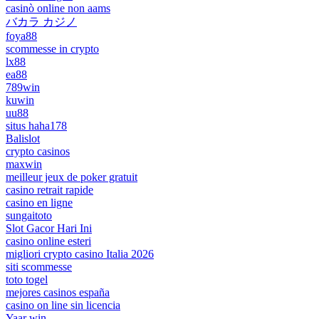
casinò online non aams
バカラ カジノ
foya88
scommesse in crypto
lx88
ea88
789win
kuwin
uu88
situs haha178
Balislot
crypto casinos
maxwin
meilleur jeux de poker gratuit
casino retrait rapide
casino en ligne
sungaitoto
Slot Gacor Hari Ini
casino online esteri
migliori crypto casino Italia 2026
siti scommesse
toto togel
mejores casinos españa
casino on line sin licencia
Yaar win