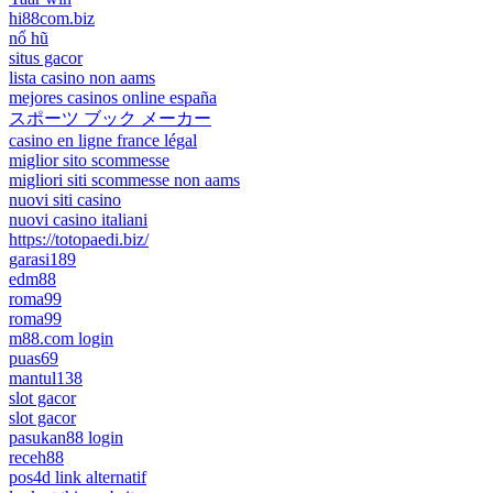
hi88com.biz
nổ hũ
situs gacor
lista casino non aams
mejores casinos online españa
スポーツ ブック メーカー
casino en ligne france légal
miglior sito scommesse
migliori siti scommesse non aams
nuovi siti casino
nuovi casino italiani
https://totopaedi.biz/
garasi189
edm88
roma99
roma99
m88.com login
puas69
mantul138
slot gacor
slot gacor
pasukan88 login
receh88
pos4d link alternatif