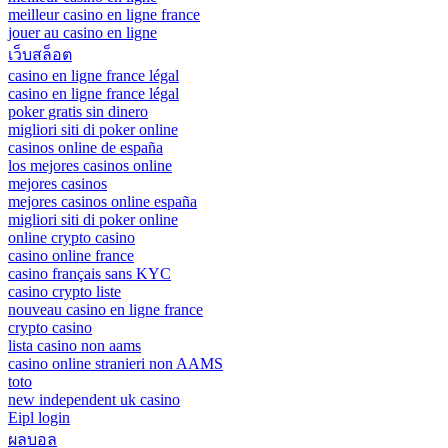
meilleur casino en ligne france
jouer au casino en ligne
เว็บสล็อต
casino en ligne france légal
casino en ligne france légal
poker gratis sin dinero
migliori siti di poker online
casinos online de españa
los mejores casinos online
mejores casinos
mejores casinos online españa
migliori siti di poker online
online crypto casino
casino online france
casino français sans KYC
casino crypto liste
nouveau casino en ligne france
crypto casino
lista casino non aams
casino online stranieri non AAMS
toto
new independent uk casino
Eipl login
ผลบอล