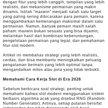
dengan fitur yang lebih canggih, tampilan yang lebih
realistis, dan mekanisme permainan yang makin
dinamis. Istilah “maxwin” menjadi salah satu target
yang paling sering dibicarakan para pemain, karena
menggambarkan kemenangan maksimal dalam satu
permainan. Namun, banyak pemain masih salah
paham: maxwin bukan sesuatu yang bisa dijamin,
melainkan hasil dari kombinasi keberuntungan,
pengelolaan permainan yang tepat, dan pemahaman
fitur slot modern.
Artikel ini membahas strategi yang lebih realistis,
cerdas, dan bisa membantu meningkatkan peluang
pengalaman bermain yang lebih optimal tanpa
mengandalkan mitos atau pola yang tidak terbukti.
Memahami Cara Kerja Slot di Era 2026
Sebelum berbicara soal strategi, penting untuk
memahami bahwa slot modern menggunakan sistem
berbasis algoritma acak yang disebut RNG (Random
Number Generator). Artinya, setiap putaran bersifat