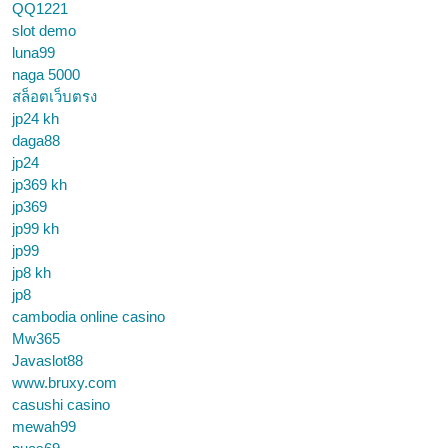
QQ1221
slot demo
luna99
naga 5000
สล็อตเว็บตรง
jp24 kh
daga88
jp24
jp369 kh
jp369
jp99 kh
jp99
jp8 kh
jp8
cambodia online casino
Mw365
Javaslot88
www.bruxy.com
casushi casino
mewah99