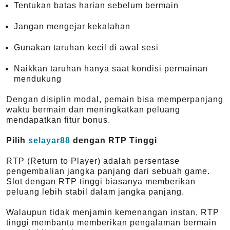
Tentukan batas harian sebelum bermain
Jangan mengejar kekalahan
Gunakan taruhan kecil di awal sesi
Naikkan taruhan hanya saat kondisi permainan
mendukung
Dengan disiplin modal, pemain bisa memperpanjang
waktu bermain dan meningkatkan peluang
mendapatkan fitur bonus.
Pilih
selayar88
dengan RTP Tinggi
RTP (Return to Player) adalah persentase
pengembalian jangka panjang dari sebuah game.
Slot dengan RTP tinggi biasanya memberikan
peluang lebih stabil dalam jangka panjang.
Walaupun tidak menjamin kemenangan instan, RTP
tinggi membantu memberikan pengalaman bermain