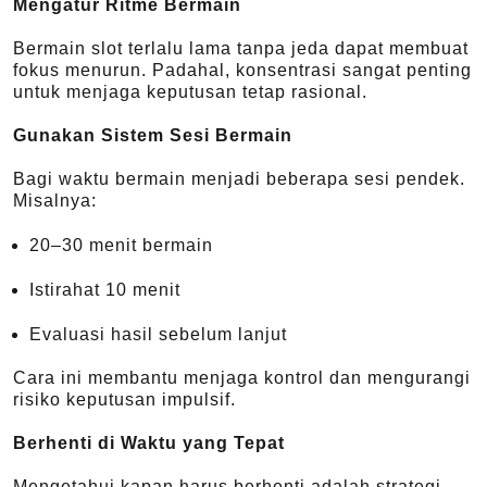
Mengatur Ritme Bermain
Bermain slot terlalu lama tanpa jeda dapat membuat
fokus menurun. Padahal, konsentrasi sangat penting
untuk menjaga keputusan tetap rasional.
Gunakan Sistem Sesi Bermain
Bagi waktu bermain menjadi beberapa sesi pendek.
Misalnya:
20–30 menit bermain
Istirahat 10 menit
Evaluasi hasil sebelum lanjut
Cara ini membantu menjaga kontrol dan mengurangi
risiko keputusan impulsif.
Berhenti di Waktu yang Tepat
Mengetahui kapan harus berhenti adalah strategi