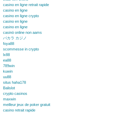
casino en ligne retrait rapide
casino en ligne
casino en ligne crypto
casino en ligne
casino en ligne
casinò online non aams
バカラ カジノ
foya88
scommesse in crypto
lx88
ea88
789win
kuwin
uu88
situs haha178
Balislot
crypto casinos
maxwin
meilleur jeux de poker gratuit
casino retrait rapide