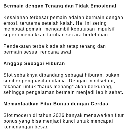
Bermain dengan Tenang dan Tidak Emosional
Kesalahan terbesar pemain adalah bermain dengan
emosi, terutama setelah kalah. Hal ini sering
membuat pemain mengambil keputusan impulsif
seperti menaikkan taruhan secara berlebihan.
Pendekatan terbaik adalah tetap tenang dan
bermain sesuai rencana awal.
Anggap Sebagai Hiburan
Slot sebaiknya dipandang sebagai hiburan, bukan
sumber penghasilan utama. Dengan mindset ini,
tekanan untuk “harus menang” akan berkurang,
sehingga pengalaman bermain menjadi lebih sehat.
Memanfaatkan Fitur Bonus dengan Cerdas
Slot modern di tahun 2026 banyak menawarkan fitur
bonus yang bisa menjadi kunci untuk mencapai
kemenangan besar.