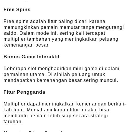
Free Spins
Free spins adalah fitur paling dicari karena
memungkinkan pemain memutar tanpa mengurangi
saldo. Dalam mode ini, sering kali terdapat
multiplier tambahan yang meningkatkan peluang
kemenangan besar.
Bonus Game Interaktif
Beberapa slot menghadirkan mini game di dalam
permainan utama. Di sinilah peluang untuk
mendapatkan kemenangan besar sering muncul.
Fitur Pengganda
Multiplier dapat meningkatkan kemenangan berkali-
kali lipat. Memahami kapan fitur ini aktif bisa
membantu pemain lebih siap secara strategi
taruhan.