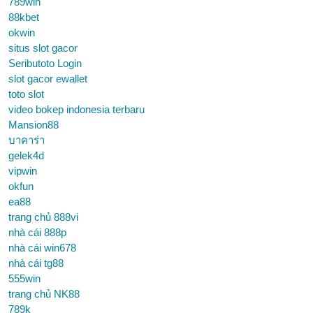
789win
88kbet
okwin
situs slot gacor
Seributoto Login
slot gacor ewallet
toto slot
video bokep indonesia terbaru
Mansion88
บาคาร่า
gelek4d
vipwin
okfun
ea88
trang chủ 888vi
nhà cái 888p
nhà cái win678
nhà cái tg88
555win
trang chủ NK88
789k