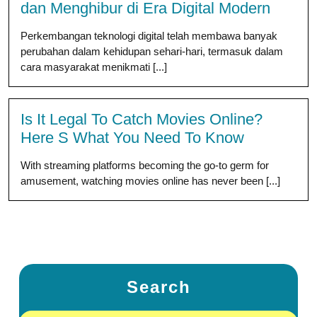
dan Menghibur di Era Digital Modern
Perkembangan teknologi digital telah membawa banyak
perubahan dalam kehidupan sehari-hari, termasuk dalam
cara masyarakat menikmati [...]
Is It Legal To Catch Movies Online?
Here S What You Need To Know
With streaming platforms becoming the go-to germ for
amusement, watching movies online has never been [...]
Search