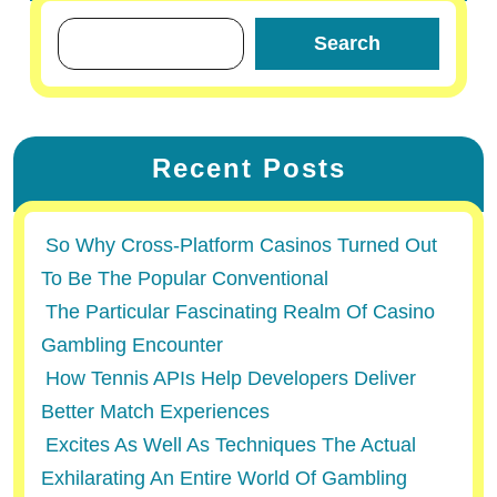
Search
Recent Posts
So Why Cross-Platform Casinos Turned Out
To Be The Popular Conventional
The Particular Fascinating Realm Of Casino
Gambling Encounter
How Tennis APIs Help Developers Deliver
Better Match Experiences
Excites As Well As Techniques The Actual
Exhilarating An Entire World Of Gambling