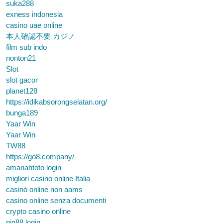
suka288
exness indonesia
casino uae online
本人確認不要 カジノ
film sub indo
nonton21
Slot
slot gacor
planet128
https://idikabsorongselatan.org/
bunga189
Yaar Win
Yaar Win
TW88
https://go8.company/
amanahtoto login
migliori casino online Italia
casinò online non aams
casino online senza documenti
crypto casino online
pin88 login