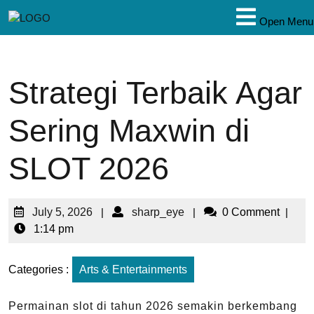
Open Menu
Strategi Terbaik Agar
Sering Maxwin di
SLOT 2026
July 5, 2026
|
sharp_eye
|
0 Comment
|
1:14 pm
Categories :
Arts & Entertainments
Permainan slot di tahun 2026 semakin berkembang