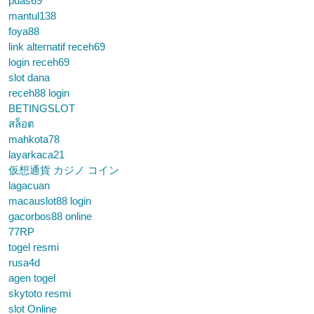
puas69
mantul138
foya88
link alternatif receh69
login receh69
slot dana
receh88 login
BETINGSLOT
สล็อต
mahkota78
layarkaca21
仮想通貨 カジノ コイン
lagacuan
macauslot88 login
gacorbos88 online
77RP
togel resmi
rusa4d
agen togel
skytoto resmi
slot Online