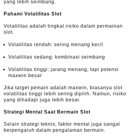
yang lebih seimbang.
Pahami Volatilitas Slot
Volatilitas adalah tingkat risiko dalam permainan
slot.
Volatilitas rendah: sering menang kecil
Volatilitas sedang: kombinasi seimbang
Volatilitas tinggi: jarang menang, tapi potensi
maxwin besar
Jika target pemain adalah maxwin, biasanya slot
volatilitas tinggi lebih sering dipilih. Namun, risiko
yang dihadapi juga lebih besar.
Strategi Mental Saat Bermain Slot
Selain strategi teknis, faktor mental juga sangat
berpengaruh dalam pengalaman bermain.