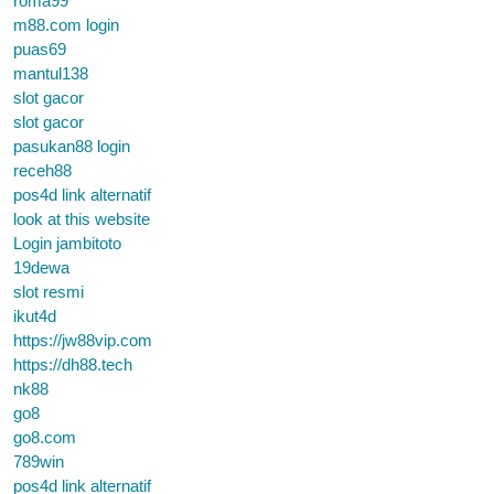
roma99
m88.com login
puas69
mantul138
slot gacor
slot gacor
pasukan88 login
receh88
pos4d link alternatif
look at this website
Login jambitoto
19dewa
slot resmi
ikut4d
https://jw88vip.com
https://dh88.tech
nk88
go8
go8.com
789win
pos4d link alternatif