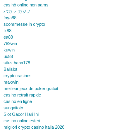
casinò online non aams
バカラ カジノ
foya88
scommesse in crypto
lx88
ea88
789win
kuwin
uu88
situs haha178
Balislot
crypto casinos
maxwin
meilleur jeux de poker gratuit
casino retrait rapide
casino en ligne
sungaitoto
Slot Gacor Hari Ini
casino online esteri
migliori crypto casino Italia 2026