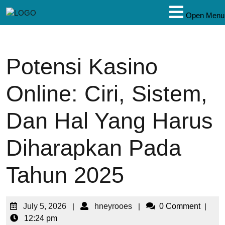
Open Menu
Potensi Kasino
Online: Ciri, Sistem,
Dan Hal Yang Harus
Diharapkan Pada
Tahun 2025
July 5, 2026
|
hneyrooes
|
0 Comment
|
12:24 pm