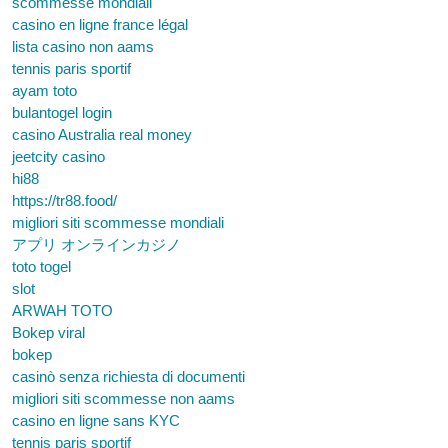
scommesse mondiali
casino en ligne france légal
lista casino non aams
tennis paris sportif
ayam toto
bulantogel login
casino Australia real money
jeetcity casino
hi88
https://tr88.food/
migliori siti scommesse mondiali
アプリ オンラインカジノ
toto togel
slot
ARWAH TOTO
Bokep viral
bokep
casinò senza richiesta di documenti
migliori siti scommesse non aams
casino en ligne sans KYC
tennis paris sportif