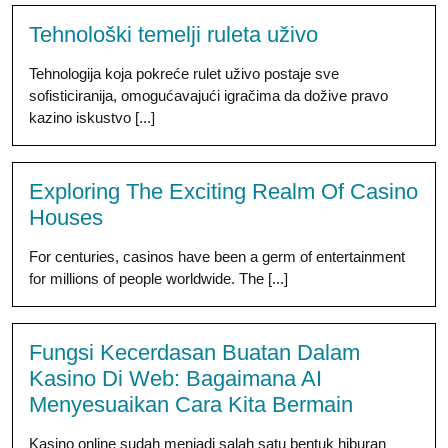
Tehnološki temelji ruleta uživo
Tehnologija koja pokreće rulet uživo postaje sve
sofisticiranija, omogućavajući igračima da dožive pravo
kazino iskustvo [...]
Exploring The Exciting Realm Of Casino
Houses
For centuries, casinos have been a germ of entertainment
for millions of people worldwide. The [...]
Fungsi Kecerdasan Buatan Dalam
Kasino Di Web: Bagaimana AI
Menyesuaikan Cara Kita Bermain
Kasino online sudah menjadi salah satu bentuk hiburan