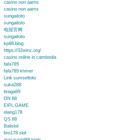
casino non aams
casino non aams
sungaitoto
sungaitoto
电报官网
sungaitoto
kp88.blog
https://32winz.org/
casino online in cambodia
fafa789
fafa789 khmer
Link sumseltoto
suka288
braga89
DN 88
EIPL GAME
elang178
QS 88
Balislot
bro178 slot
macauslot88 login