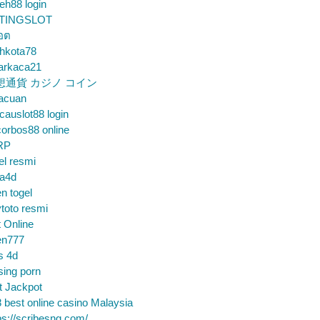
eh88 login
TINGSLOT
็อต
hkota78
arkaca21
想通貨 カジノ コイン
gacuan
auslot88 login
orbos88 online
RP
el resmi
sa4d
n togel
toto resmi
t Online
en777
s 4d
sing porn
t Jackpot
 best online casino Malaysia
ps://scribesng.com/