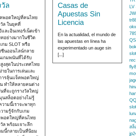
งวัล
Casas de
LV
Apuestas Sin
JW
คพอตใหญ่ที่คนไทย
tr8
Licencia
ัล ในยุคที่
ok
และอินเทอร์เน็ตเข้า
78
En la actualidad, el mundo de
ทอย่างมากในชีวิต
QS
las apuestas en línea ha
 เกม SLOT หรือ
bok
experimentado un auge sin
ชชีนออนไลน์กลาย
slo
[...]
นเกมพนันที่ได้รับ
re
สูงสุดในประเทศไทย
fly
ง่ายในการเล่นและ
mo
ารลุ้นแจ็คพอตใหญ่
jag
นเต้น ทำให้หลายคนต่าง
hin
วันที่จะถูกรางวัลใหญ่
ha
นสล็อตอย่างไม่รู้
QQ
วามนี้เราจะพาทุก
slo
ามรู้จักกับเกม
lun
คพอตใหญ่ที่คนไทย
na
วัล พร้อมเจาะลึก
สล็
กมนี้กลายเป็นที่นิยม
jp2