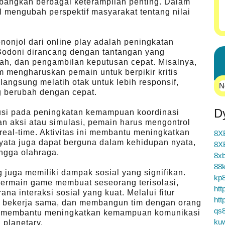
angkan berbagai keterampilan penting. Dalam
il mengubah perspektif masyarakat tentang nilai
nonjol dari online play adalah peningkatan
Bodoni dirancang dengan tantangan yang
h, dan pengambilan keputusan cepat. Misalnya,
m mengharuskan pemain untuk berpikir kritis
 langsung melatih otak untuk lebih responsif,
N
ng berubah dengan cepat.
D
ibusi pada peningkatan kemampuan koordinasi
n aksi atau simulasi, pemain harus mengontrol
real-time. Aktivitas ini membantu meningkatkan
8X
rnyata juga dapat berguna dalam kehidupan nyata,
8X
ingga olahraga.
8xb
88k
g juga memiliki dampak sosial yang signifikan.
kp
rmain game membuat seseorang terisolasi,
htt
ana interaksi sosial yang kuat. Melalui fitur
htt
i, bekerja sama, dan membangun tim dengan orang
qs
ini membantu meningkatkan kemampuan komunikasi
ku
 planetary.