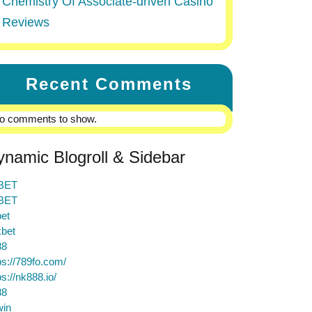
Chemistry Of Associate-driven Casino
Reviews
Recent Comments
o comments to show.
ynamic Blogroll & Sidebar
BET
BET
et
bet
88
ps://789fo.com/
ps://nk888.io/
88
win