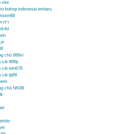
o slot
eo bokep indonesia terbaru
nsion88
คาร่า
ek4d
win
un
88
ng chủ 888vi
 cái 888p
 cái win678
 cái tg88
5win
ng chủ NK88
9k
et
artoto
win
 88