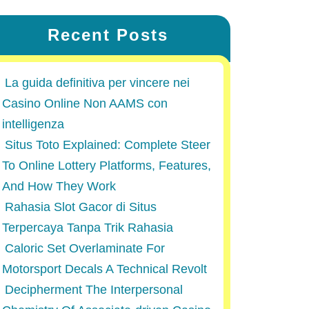
Recent Posts
La guida definitiva per vincere nei
Casino Online Non AAMS con
intelligenza
Situs Toto Explained: Complete Steer
To Online Lottery Platforms, Features,
And How They Work
Rahasia Slot Gacor di Situs
Terpercaya Tanpa Trik Rahasia
Caloric Set Overlaminate For
Motorsport Decals A Technical Revolt
Decipherment The Interpersonal