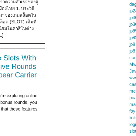
ราวความสำเร็จของผู้
da
ืองไทย 1. ประวัติ
jp2
มาของเกมสล็อตใน
jp3
ล็อต (SLOT) เดิมที
jp3
่นิยมในคาสิโนต่าง
jp9
.]
jp9
jp8
jp8
e Slots With
cam
Mw
tive Rounds
Jav
pear Carrier
ww
cas
me
re exploring online
pu
h bonus rounds, you
ma
 that these features
foy
lin
log
slo