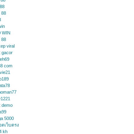
 88
 88
8
win
9 WIN
 88
ep viral
t gacor
ceh69
88 com
vie21
o189
ata78
noman77
1221
t demo
a99
ga 5000
อตเว็บตรง
4 kh