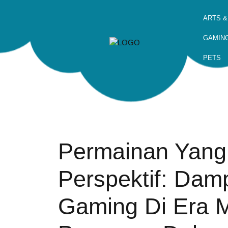
ARTS &
GAMIN
PETS
Permainan Yan
Perspektif: Damp
Gaming Di Era 