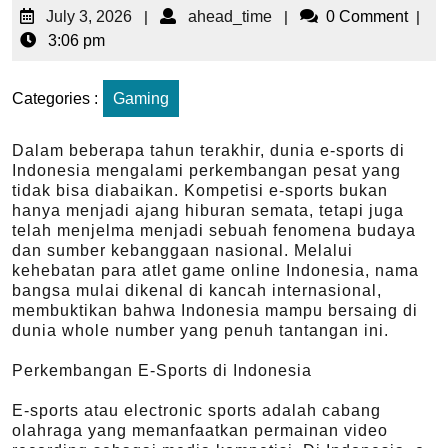
July 3, 2026
|
ahead_time
|
0 Comment
|
3:06 pm
Categories :
Gaming
Dalam beberapa tahun terakhir, dunia e-sports di
Indonesia mengalami perkembangan pesat yang
tidak bisa diabaikan. Kompetisi e-sports bukan
hanya menjadi ajang hiburan semata, tetapi juga
telah menjelma menjadi sebuah fenomena budaya
dan sumber kebanggaan nasional. Melalui
kehebatan para atlet game online Indonesia, nama
bangsa mulai dikenal di kancah internasional,
membuktikan bahwa Indonesia mampu bersaing di
dunia whole number yang penuh tantangan ini.
Perkembangan E-Sports di Indonesia
E-sports atau electronic sports adalah cabang
olahraga yang memanfaatkan permainan video