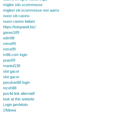
miglior sito scommesse
migliori siti scommesse non aams
nuovi siti casino
nuovi casino italiani
https://totopaedi.biz/
garasi189
edm88
roma99
roma99
m88.com login
puas69
mantul138
slot gacor
slot gacor
pasukan88 login
receh88
pos4d link alternatif
look at this website
Login jambitoto
19dewa