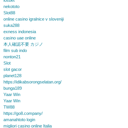
iosbet
nekototo
Slot88
online casino igralnice v sloveniji
suka288
exness indonesia
casino uae online
本人確認不要 カジノ
film sub indo
nonton21
Slot
slot gacor
planet128
https://idikabsorongselatan.org/
bunga189
Yaar Win
Yaar Win
TW88
https://go8.company/
amanahtoto login
migliori casino online Italia