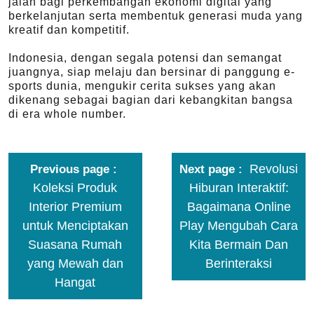
jalan bagi perkembangan ekonomi digital yang
berkelanjutan serta membentuk generasi muda yang
kreatif dan kompetitif.
Indonesia, dengan segala potensi dan semangat
juangnya, siap melaju dan bersinar di panggung e-
sports dunia, mengukir cerita sukses yang akan
dikenang sebagai bagian dari kebangkitan bangsa
di era whole number.
Revolusi
Previous page
Next page
Koleksi Produk
Hiburan Interaktif:
Interior Premium
Bagaimana Online
untuk Menciptakan
Play Mengubah Cara
Suasana Rumah
Kita Bermain Dan
yang Mewah dan
Berinteraksi
Hangat