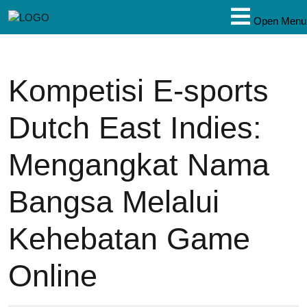
Open Menu
Kompetisi E-sports
Dutch East Indies:
Mengangkat Nama
Bangsa Melalui
Kehebatan Game
Online