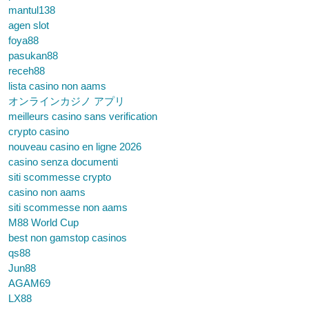
mantul138
agen slot
foya88
pasukan88
receh88
lista casino non aams
オンラインカジノ アプリ
meilleurs casino sans verification
crypto casino
nouveau casino en ligne 2026
casino senza documenti
siti scommesse crypto
casino non aams
siti scommesse non aams
M88 World Cup
best non gamstop casinos
qs88
Jun88
AGAM69
LX88