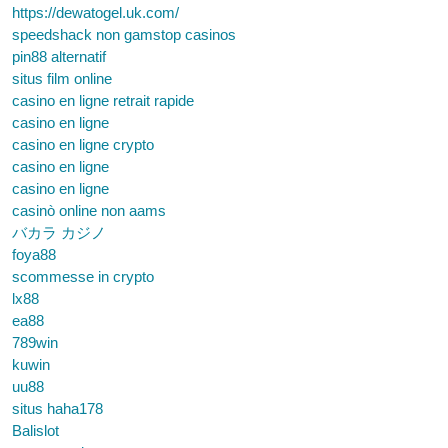
https://dewatogel.uk.com/
speedshack non gamstop casinos
pin88 alternatif
situs film online
casino en ligne retrait rapide
casino en ligne
casino en ligne crypto
casino en ligne
casino en ligne
casinò online non aams
バカラ カジノ
foya88
scommesse in crypto
lx88
ea88
789win
kuwin
uu88
situs haha178
Balislot