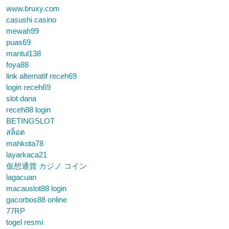
www.bruxy.com
casushi casino
mewah99
puas69
mantul138
foya88
link alternatif receh69
login receh69
slot dana
receh88 login
BETINGSLOT
สล็อต
mahkota78
layarkaca21
仮想通貨 カジノ コイン
lagacuan
macauslot88 login
gacorbos88 online
77RP
togel resmi