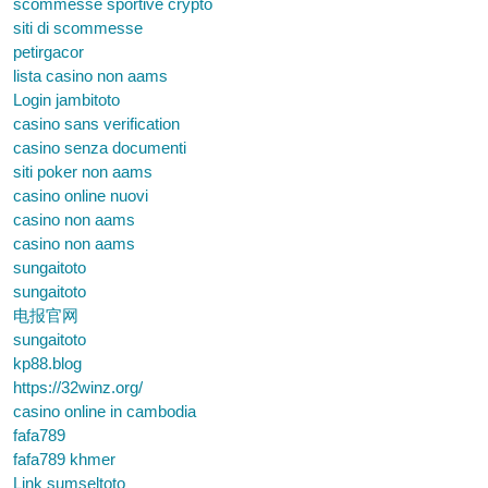
scommesse sportive crypto
siti di scommesse
petirgacor
lista casino non aams
Login jambitoto
casino sans verification
casino senza documenti
siti poker non aams
casino online nuovi
casino non aams
casino non aams
sungaitoto
sungaitoto
电报官网
sungaitoto
kp88.blog
https://32winz.org/
casino online in cambodia
fafa789
fafa789 khmer
Link sumseltoto