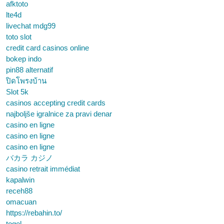
afktoto
lte4d
livechat mdg99
toto slot
credit card casinos online
bokep indo
pin88 alternatif
ปิดโพรงบ้าน
Slot 5k
casinos accepting credit cards
najboljše igralnice za pravi denar
casino en ligne
casino en ligne
casino en ligne
バカラ カジノ
casino retrait immédiat
kapalwin
receh88
omacuan
https://rebahin.to/
togel