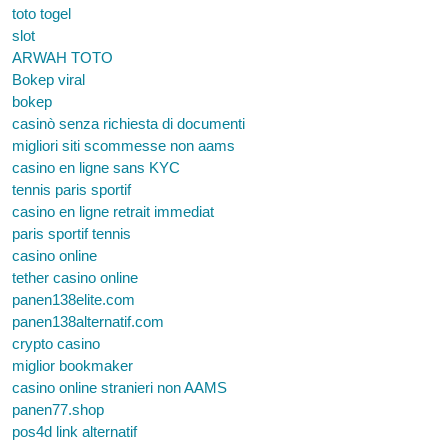
toto togel
slot
ARWAH TOTO
Bokep viral
bokep
casinò senza richiesta di documenti
migliori siti scommesse non aams
casino en ligne sans KYC
tennis paris sportif
casino en ligne retrait immediat
paris sportif tennis
casino online
tether casino online
panen138elite.com
panen138alternatif.com
crypto casino
miglior bookmaker
casino online stranieri non AAMS
panen77.shop
pos4d link alternatif