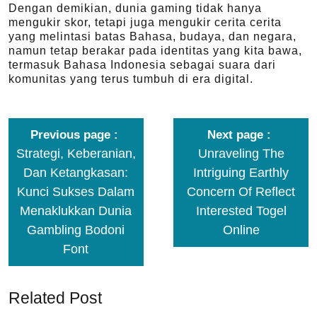
Dengan demikian, dunia gaming tidak hanya
mengukir skor, tetapi juga mengukir cerita cerita
yang melintasi batas Bahasa, budaya, dan negara,
namun tetap berakar pada identitas yang kita bawa,
termasuk Bahasa Indonesia sebagai suara dari
komunitas yang terus tumbuh di era digital.
Previous page
Next page
Strategi, Keberanian,
Unraveling The
Dan Ketangkasan:
Intriguing Earthly
Kunci Sukses Dalam
Concern Of Reflect
Menaklukkan Dunia
Interested Togel
Gambling Bodoni
Online
Font
Related Post