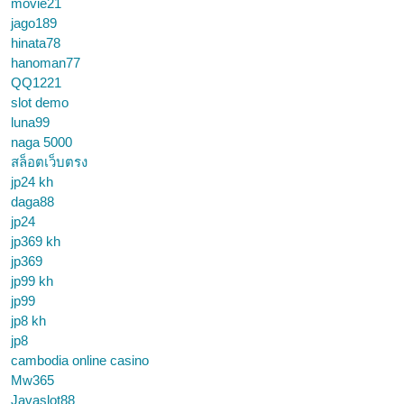
movie21
jago189
hinata78
hanoman77
QQ1221
slot demo
luna99
naga 5000
สล็อตเว็บตรง
jp24 kh
daga88
jp24
jp369 kh
jp369
jp99 kh
jp99
jp8 kh
jp8
cambodia online casino
Mw365
Javaslot88