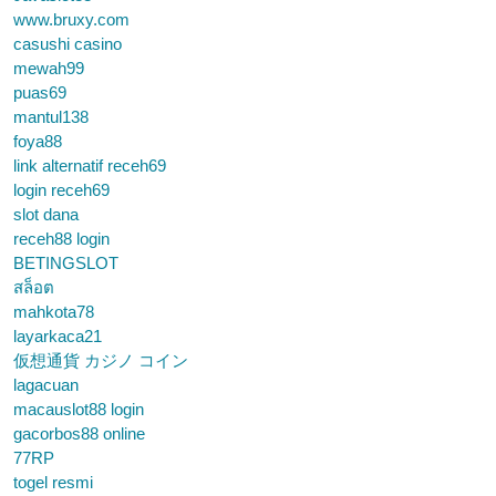
www.bruxy.com
casushi casino
mewah99
puas69
mantul138
foya88
link alternatif receh69
login receh69
slot dana
receh88 login
BETINGSLOT
สล็อต
mahkota78
layarkaca21
仮想通貨 カジノ コイン
lagacuan
macauslot88 login
gacorbos88 online
77RP
togel resmi