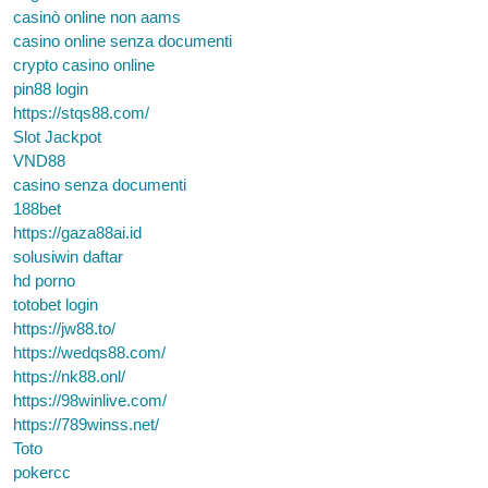
casinò online non aams
casino online senza documenti
crypto casino online
pin88 login
https://stqs88.com/
Slot Jackpot
VND88
casino senza documenti
188bet
https://gaza88ai.id
solusiwin daftar
hd porno
totobet login
https://jw88.to/
https://wedqs88.com/
https://nk88.onl/
https://98winlive.com/
https://789winss.net/
Toto
pokercc