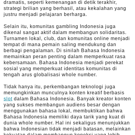
dramatis, seperti kemenangan di detik terakhir,
strategi brilian yang berhasil, atau kekalahan yang
justru menjadi pelajaran berharga.
Selain itu, komunitas gambling Indonesia juga
dikenal sangat aktif dalam membangun solidaritas.
Turnamen lokal, club, dan komunitas online menjadi
tempat di mana pemain saling mendukung dan
berbagi pengalaman. Di sinilah Bahasa Indonesia
memainkan peran penting dalam memperkuat rasa
kebersamaan. Bahasa Indonesia menjadi perekat
sosial yang memperkuat identitas komunitas di
tengah arus globalisasi whole number.
Tidak hanya itu, perkembangan teknologi juga
memungkinkan munculnya konten kreatif berbasis
slot
dalam Bahasa Indonesia. Banyak kreator konten
yang sukses membangun audiens besar dengan
menggunakan bahasa lokal, membuktikan bahwa
Bahasa Indonesia memiliki daya tarik yang kuat di
dunia whole number. Hal ini sekaligus menunjukkan
bahwa Indonesian tidak menjadi batasan, melainkan
kekuatan dalam membangun koneksi yang lebih