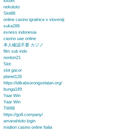
iosbet
nekototo
Slot88
online casino igralnice v sloveniji
suka288
exness indonesia
casino uae online
本人確認不要 カジノ
film sub indo
nonton21
Slot
slot gacor
planet128
https://idikabsorongselatan.org/
bunga189
Yaar Win
Yaar Win
TW88
https://go8.company/
amanahtoto login
migliori casino online Italia