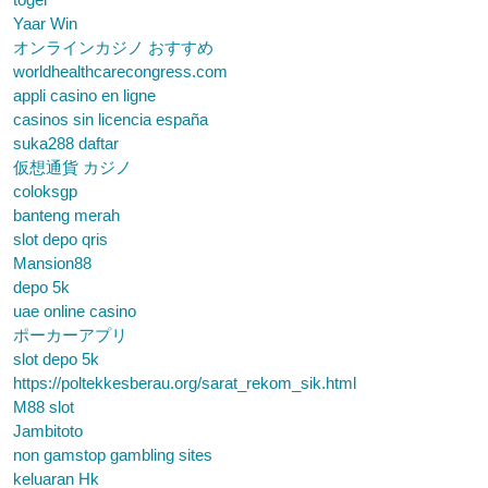
Yaar Win
オンラインカジノ おすすめ
worldhealthcarecongress.com
appli casino en ligne
casinos sin licencia españa
suka288 daftar
仮想通貨 カジノ
coloksgp
banteng merah
slot depo qris
Mansion88
depo 5k
uae online casino
ポーカーアプリ
slot depo 5k
https://poltekkesberau.org/sarat_rekom_sik.html
M88 slot
Jambitoto
non gamstop gambling sites
keluaran Hk