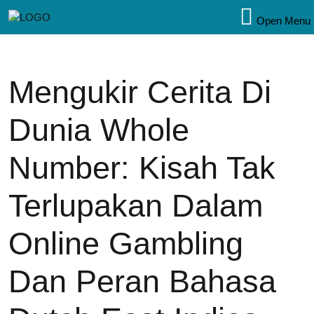
Open Menu
Mengukir Cerita Di
Dunia Whole
Number: Kisah Tak
Terlupakan Dalam
Online Gambling
Dan Peran Bahasa