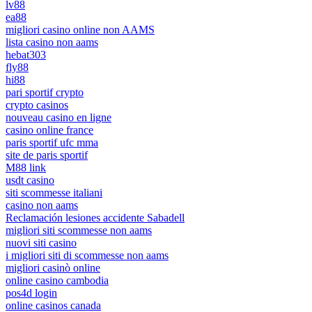
lv88
ea88
migliori casino online non AAMS
lista casino non aams
hebat303
fly88
hi88
pari sportif crypto
crypto casinos
nouveau casino en ligne
casino online france
paris sportif ufc mma
site de paris sportif
M88 link
usdt casino
siti scommesse italiani
casino non aams
Reclamación lesiones accidente Sabadell
migliori siti scommesse non aams
nuovi siti casino
i migliori siti di scommesse non aams
migliori casinò online
online casino cambodia
pos4d login
online casinos canada