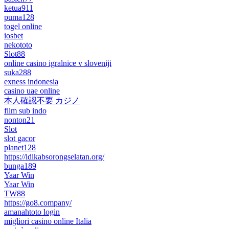
ketua911
puma128
togel online
iosbet
nekototo
Slot88
online casino igralnice v sloveniji
suka288
exness indonesia
casino uae online
本人確認不要 カジノ
film sub indo
nonton21
Slot
slot gacor
planet128
https://idikabsorongselatan.org/
bunga189
Yaar Win
Yaar Win
TW88
https://go8.company/
amanahtoto login
migliori casino online Italia