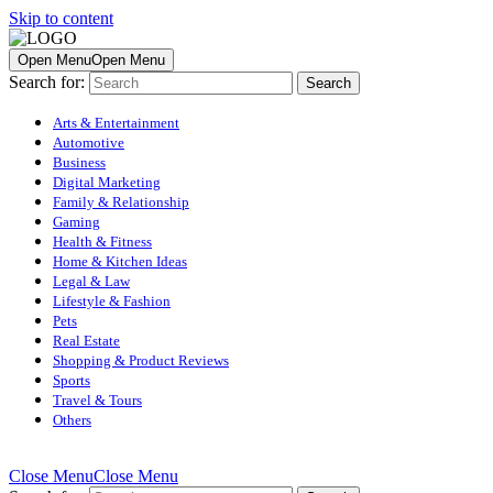
Skip to content
Open Menu
Open Menu
Search for:
Arts & Entertainment
Automotive
Business
Digital Marketing
Family & Relationship
Gaming
Health & Fitness
Home & Kitchen Ideas
Legal & Law
Lifestyle & Fashion
Pets
Real Estate
Shopping & Product Reviews
Sports
Travel & Tours
Others
Close Menu
Close Menu