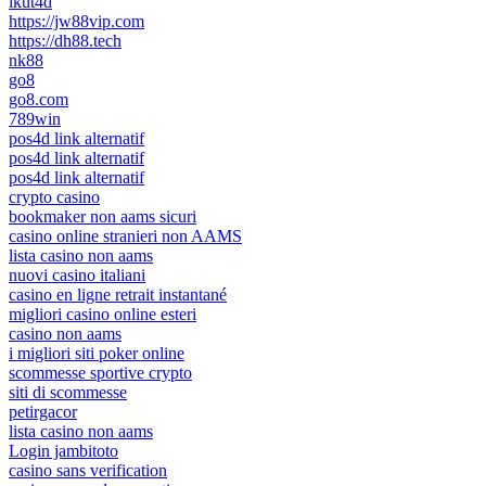
ikut4d
https://jw88vip.com
https://dh88.tech
nk88
go8
go8.com
789win
pos4d link alternatif
pos4d link alternatif
pos4d link alternatif
crypto casino
bookmaker non aams sicuri
casino online stranieri non AAMS
lista casino non aams
nuovi casino italiani
casino en ligne retrait instantané
migliori casino online esteri
casino non aams
i migliori siti poker online
scommesse sportive crypto
siti di scommesse
petirgacor
lista casino non aams
Login jambitoto
casino sans verification