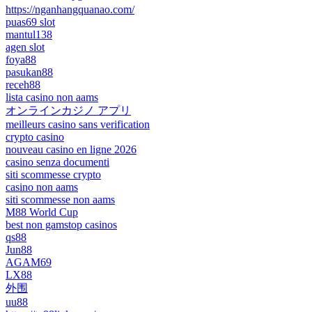
https://nganhangquanao.com/
puas69 slot
mantul138
agen slot
foya88
pasukan88
receh88
lista casino non aams
オンラインカジノ アプリ
meilleurs casino sans verification
crypto casino
nouveau casino en ligne 2026
casino senza documenti
siti scommesse crypto
casino non aams
siti scommesse non aams
M88 World Cup
best non gamstop casinos
qs88
Jun88
AGAM69
LX88
外围
uu88