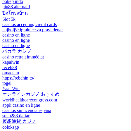
bokep indo
pin88 alternatif
ปิดโพรงบ้าน
Slot 5k
casinos accepting credit cards
najboljše igralnice za pravi denar
casino en ligne
casino en ligne
casino en ligne
バカラ カジノ
casino retrait immédiat
kapalwin
receh88
omacuan
https://rebahin.to/
togel
Yaar Win
オンラインカジノ おすすめ
worldhealthcarecongress.com
appli casino en ligne
casinos sin licencia españa
suka288 daftar
仮想通貨 カジノ
coloksgp