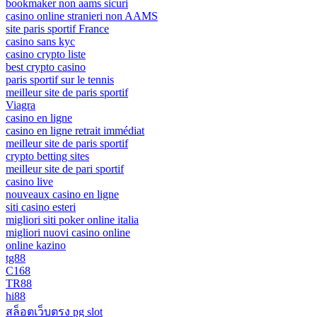
bookmaker non aams sicuri
casino online stranieri non AAMS
site paris sportif France
casino sans kyc
casino crypto liste
best crypto casino
paris sportif sur le tennis
meilleur site de paris sportif
Viagra
casino en ligne
casino en ligne retrait immédiat
meilleur site de paris sportif
crypto betting sites
meilleur site de pari sportif
casino live
nouveaux casino en ligne
siti casino esteri
migliori siti poker online italia
migliori nuovi casino online
online kazino
tg88
C168
TR88
hi88
สล็อตเว็บตรง pg slot