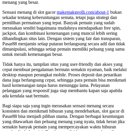
menang yang besar.
Sensasi menang di slot gacor
makemakgeolli.com/about-1
bukan
sekadar tentang keberuntungan semata, tetapi juga strategi dan
pemilihan permainan yang tepat. Banyak pemain yang sudah
merasakan sendiri bagaimana mudahnya mendapatkan free spin,
jackpot, dan kombinasi kemenangan yang muncul lebih sering
dibandingkan situs lain. Dengan sistem yang fair dan transparan,
Pasar88 menjamin setiap putaran berlangsung secara adil dan tidak
dimanipulasi, sehingga setiap pemain memiliki peluang yang sama
untuk meraih kemenangan besar.
Tidak hanya itu, tampilan situs yang user-friendly dan akses yang
cepat membuat pengalaman bermain semakin nyaman, baik melalui
desktop maupun perangkat mobile. Proses deposit dan penarikan
dana juga berlangsung cepat, sehingga para pemain bisa menikmati
hasil kemenangan tanpa harus menunggu lama. Pelayanan
pelanggan yang responsif juga siap membantu kapan saja apabila
ada kendala saat bermain.
Bagi siapa saja yang ingin merasakan sensasi menang secara
konsisten dan menikmati hiburan yang mendebarkan, slot gacor di
Pasar88 bisa menjadi pilihan utama. Dengan berbagai keuntungan
yang ditawarkan dan peluang menang yang nyata, tidak heran jika
semakin banyak pemain yang mempercayakan waktu hiburan