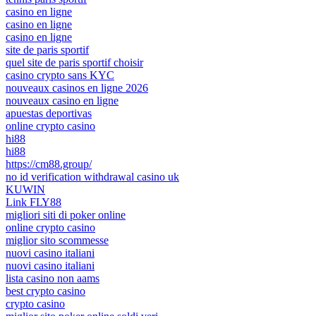
casino en ligne
casino en ligne
casino en ligne
site de paris sportif
quel site de paris sportif choisir
casino crypto sans KYC
nouveaux casinos en ligne 2026
nouveaux casino en ligne
apuestas deportivas
online crypto casino
hi88
hi88
https://cm88.group/
no id verification withdrawal casino uk
KUWIN
Link FLY88
migliori siti di poker online
online crypto casino
miglior sito scommesse
nuovi casino italiani
nuovi casino italiani
lista casino non aams
best crypto casino
crypto casino