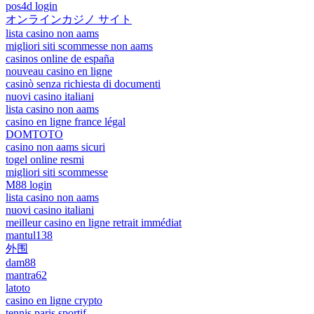
pos4d login
オンラインカジノ サイト
lista casino non aams
migliori siti scommesse non aams
casinos online de españa
nouveau casino en ligne
casinò senza richiesta di documenti
nuovi casino italiani
lista casino non aams
casino en ligne france légal
DOMTOTO
casino non aams sicuri
togel online resmi
migliori siti scommesse
M88 login
lista casino non aams
nuovi casino italiani
meilleur casino en ligne retrait immédiat
mantul138
外围
dam88
mantra62
latoto
casino en ligne crypto
tennis paris sportif