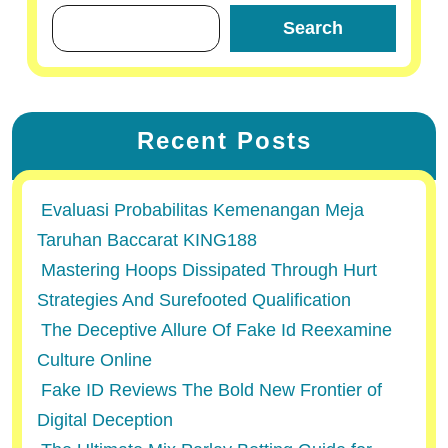
Search
Recent Posts
Evaluasi Probabilitas Kemenangan Meja
Taruhan Baccarat KING188
Mastering Hoops Dissipated Through Hurt
Strategies And Surefooted Qualification
The Deceptive Allure Of Fake Id Reexamine
Culture Online
Fake ID Reviews The Bold New Frontier of
Digital Deception