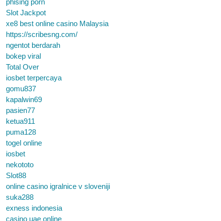
phising porn
Slot Jackpot
xe8 best online casino Malaysia
https://scribesng.com/
ngentot berdarah
bokep viral
Total Over
iosbet terpercaya
gomu837
kapalwin69
pasien77
ketua911
puma128
togel online
iosbet
nekototo
Slot88
online casino igralnice v sloveniji
suka288
exness indonesia
casino uae online