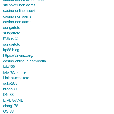
siti poker non aams
casino online nuovi
casino non aams
casino non aams
sungaitoto
sungaitoto
电报官网
sungaitoto
kp88.blog
https://32winz.org/
casino online in cambodia
fafa789
fafa789 khmer
Link sumseltoto
suka288
braga89
DN 88
EIPL GAME
elang178
QS 88