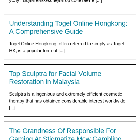
услуг. Водитель-экспедитор сочетает в [...]
Understanding Togel Online Hongkong:
A Comprehensive Guide
Togel Online Hongkong, often referred to simply as Togel
HK, is a popular form of [...]
Top Sculptra for Facial Volume
Restoration in Malaysia
Sculptra is a ingenious and extremely efficient cosmetic
therapy that has obtained considerable interest worldwide
[...]
The Grandness Of Responsible For
Gaming At Stigmatize Mcw Gambling