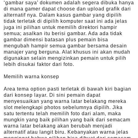
‘gambar saya’ dokumen adalah segera dibuka hanya
di mana gamer dapat choose dan upload grafik dari
alternatif nya. Dalam kasus gambar yang dipilih
tidak terletak di dipilih komputer saat ini ada jelas
juga ini pilihan untuk memilih direktori hampir
semua; asalkan itu berisi gambar. Ada ada tidak
gambar dimensi batasan plus pemain bisa
mengubah hampir semua gambar bersama desain
manajer yang berguna. Alat khusus ini akan mudah
digunakan selain mengizinkan pemain untuk pilih
lebih disukai faktor dari foto.
Memilih warna konsep
Area tema option pasti terletak di bawah kiri bagian
dari konsep layar. Di sini pemain dapat
menyesuaikan yang warna latar belakang mereka
slot melengkapi photos sebelumnya dipilih. Jika
satu tertentu telah memilih foto dari alam, maka
mungkin yang baik pilihan yang baik dari semacam
warna latar belakang akan berubah menjadi
alternatif atau langit biru. Kebanyakan warna jelas