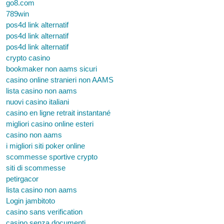
go8.com
789win
pos4d link alternatif
pos4d link alternatif
pos4d link alternatif
crypto casino
bookmaker non aams sicuri
casino online stranieri non AAMS
lista casino non aams
nuovi casino italiani
casino en ligne retrait instantané
migliori casino online esteri
casino non aams
i migliori siti poker online
scommesse sportive crypto
siti di scommesse
petirgacor
lista casino non aams
Login jambitoto
casino sans verification
casino senza documenti