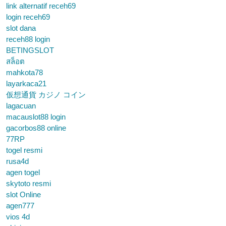
link alternatif receh69
login receh69
slot dana
receh88 login
BETINGSLOT
สล็อต
mahkota78
layarkaca21
仮想通貨 カジノ コイン
lagacuan
macauslot88 login
gacorbos88 online
77RP
togel resmi
rusa4d
agen togel
skytoto resmi
slot Online
agen777
vios 4d