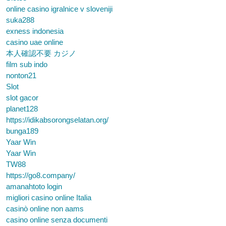
online casino igralnice v sloveniji
suka288
exness indonesia
casino uae online
本人確認不要 カジノ
film sub indo
nonton21
Slot
slot gacor
planet128
https://idikabsorongselatan.org/
bunga189
Yaar Win
Yaar Win
TW88
https://go8.company/
amanahtoto login
migliori casino online Italia
casinò online non aams
casino online senza documenti