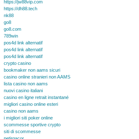
https://jw88vip.com
https://dh88.tech
nk88
go8
go8.com
789win
pos4d link alternatif
pos4d link alternatif
pos4d link alternatif
crypto casino
bookmaker non aams sicuri
casino online stranieri non AAMS
lista casino non aams
nuovi casino italiani
casino en ligne retrait instantané
migliori casino online esteri
casino non aams
i migliori siti poker online
scommesse sportive crypto
siti di scommesse
petirgacor