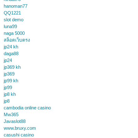
hanoman77
QQ1221
slot demo
luna99
naga 5000
สล็อตเว็บตรง
jp24 kh
daga88
jp24
jp369 kh
jp369
jp99 kh
jp99
jp8 kh
jp8
cambodia online casino
Mw365
Javaslot88
www.bruxy.com
casushi casino