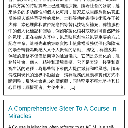
解決方案的特點實際上已經開始演變。隨著社會的發展，越
來越多的多功能性和個人化可用，使家庭成員能夠提供真正
反映親人獨特重要性的服務。土葬等傳統喪葬技術現在正被
火葬、綠色埋葬和數位紀念館等替代技術所補充。葬禮服務
中的個人化標記和體驗，例如客製化棺材或發射可自然降解
的氣球，正在被納入其中，以反映原創性並以更重要的方式
紀念生命。這種先進的策略實際上使葬禮服務從僵化和陰沉
的場合轉變為既感人又令人振奮的活動。 總之，葬禮及其
伴隨的服務不僅僅是簡單的通過儀式。它們是多元化的，服
務於社會、個人、精神和環境目標。它們是表達、接受和慶
祝生活的途徑，為那些留下來的人提供緩解和歸屬感。隨著
傳統與現代的邊界不斷融合，殯葬服務的意義和實施方式不
斷調整，反映社會進步的價值觀，同時堅定不移地堅持其核
心目標：緬懷死者、方便生者。 [...]
A Comprehensive Steer To A Course In
Miracles
A Course in Miracles, often referred to as ACIM, is a self-