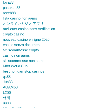
foya88
pasukan88
receh88
lista casino non aams
オンラインカジノ アプリ
meilleurs casino sans verification
crypto casino
nouveau casino en ligne 2026
casino senza documenti
siti scommesse crypto
casino non aams
siti scommesse non aams
M88 World Cup
best non gamstop casinos
qs88
Jun88
AGAM69
LX88
外围
uu88