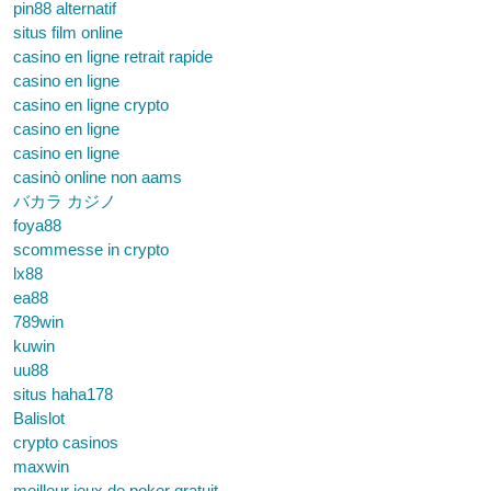
pin88 alternatif
situs film online
casino en ligne retrait rapide
casino en ligne
casino en ligne crypto
casino en ligne
casino en ligne
casinò online non aams
バカラ カジノ
foya88
scommesse in crypto
lx88
ea88
789win
kuwin
uu88
situs haha178
Balislot
crypto casinos
maxwin
meilleur jeux de poker gratuit