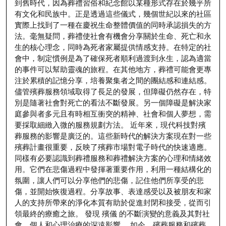
到舊時代，因為葬禮習俗和紀念館以某種形式存在於幾乎所
有文化和民族中。正是透過這些儀式，幾個世紀以來的社區
實際上找到了一種在慶祝生命整體價值的同時承認損失的方
法。毫無疑問，葬禮使社會有機會分享關於生命、死亡和永
生的核心理念，同時為死者家屬提供情感支持。在特定的社
會中，制定慣例是為了確保死者順利過渡到永生，認為適當
的事件可以幫助靈魂的旅程。在其他地方，葬禮可能會更專
注於累積的記憶分享，培養聚集者之間的團結感和連結感。
儘管殯葬服務領域取得了長足的發展，但障礙仍然存在，特
別是隨著社會對死亡的看法不斷發展。另一個障礙是解決家
庭參與者多元且有時相互衝突的精神、社會和個人夢想，需
要採取細緻入微的服務規劃方法。 近年來，現代科技對殯
葬服務的影響是廣泛的。這些新時代的解決方案現在對一些
殯葬計畫很重要，反映了殯葬市場對電子時代的快速適應。
同樣有必要認識到葬禮服務和葬禮解決方案的心理和情緒效
用。它們在悲傷過程中發揮著重要作用，利用一種結構化的
氛圍，讓人們可以分享他們的悲傷，記住他們所享受的悲
傷，並開始恢復過程。分享故事、表達感受以及被朋友和家
人的支持所帶來的淨化本質有助於促進封閉和接受，從而引
領最終的療癒之旅。 發現 殯儀 的不斷演變的意義及其對社
會、個人和心理治療的深遠影響。 如今，殯葬服務和殯葬