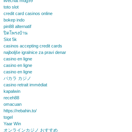
livechat mdg99
toto slot
credit card casinos online
bokep indo
pin88 alternatif
ปิดโพรงบ้าน
Slot 5k
casinos accepting credit cards
najboljše igralnice za pravi denar
casino en ligne
casino en ligne
casino en ligne
バカラ カジノ
casino retrait immédiat
kapalwin
receh88
omacuan
https://rebahin.to/
togel
Yaar Win
オンラインカジノ おすすめ