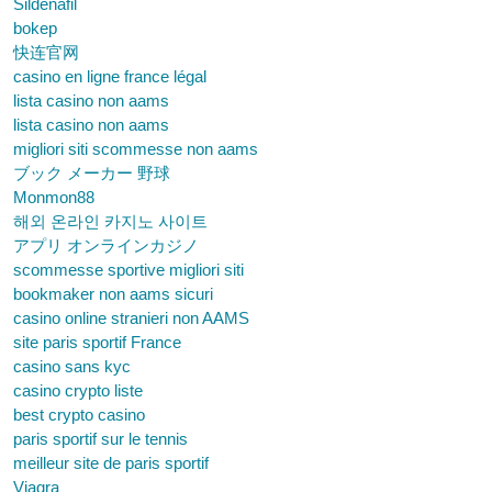
Sildenafil
bokep
快连官网
casino en ligne france légal
lista casino non aams
lista casino non aams
migliori siti scommesse non aams
ブック メーカー 野球
Monmon88
해외 온라인 카지노 사이트
アプリ オンラインカジノ
scommesse sportive migliori siti
bookmaker non aams sicuri
casino online stranieri non AAMS
site paris sportif France
casino sans kyc
casino crypto liste
best crypto casino
paris sportif sur le tennis
meilleur site de paris sportif
Viagra