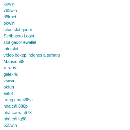
kuwin
789win
88kbet
okwin
situs slot gacor
Seributoto Login
slot gacor ewallet
toto slot
video bokep indonesia terbaru
Mansion88
บาคาร่า
gelek4d
vipwin
okfun
ea88
trang chủ 888vi
nhà cái 888p
nhà cái win678
nhà cái tg88
555win