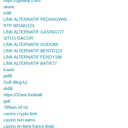
https://tg88link.com/
okwin
lx88
LINK ALTERNATIF PEDANGWIN
RTP WISNU123
LINK ALTERNATIF GASING777
SITUS GACOR
LINK ALTERNATIF DODO69
LINK ALTERNATIF BENTO123
LINK ALTERNATIF FENDY188
LINK ALTERNATIF BATIK77
kuwin
jw88
Go8 đăng ký
dn88
https://32win.football/
go8
789win nổ hũ
casino crypto liste
casinò non aams
casino en ligne france légal