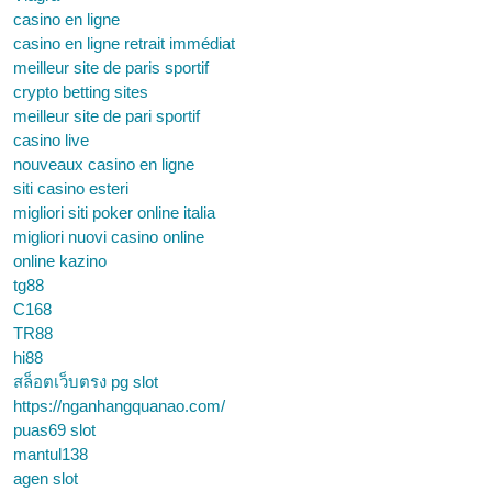
casino en ligne
casino en ligne retrait immédiat
meilleur site de paris sportif
crypto betting sites
meilleur site de pari sportif
casino live
nouveaux casino en ligne
siti casino esteri
migliori siti poker online italia
migliori nuovi casino online
online kazino
tg88
C168
TR88
hi88
สล็อตเว็บตรง pg slot
https://nganhangquanao.com/
puas69 slot
mantul138
agen slot