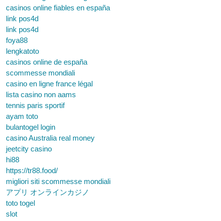
casinos online fiables en españa
link pos4d
link pos4d
foya88
lengkatoto
casinos online de españa
scommesse mondiali
casino en ligne france légal
lista casino non aams
tennis paris sportif
ayam toto
bulantogel login
casino Australia real money
jeetcity casino
hi88
https://tr88.food/
migliori siti scommesse mondiali
アプリ オンラインカジノ
toto togel
slot