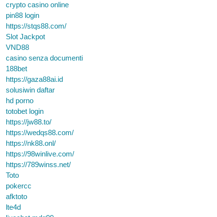
crypto casino online
pin88 login
https://stqs88.com/
Slot Jackpot
VND88
casino senza documenti
188bet
https://gaza88ai.id
solusiwin daftar
hd porno
totobet login
https://jw88.to/
https://wedqs88.com/
https://nk88.onl/
https://98winlive.com/
https://789winss.net/
Toto
pokercc
afktoto
lte4d