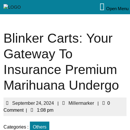
Open Menu
Blinker Carts: Your
Gateway To
Insurance Premium
Marihuana Undergo
September 24, 2024
|
Millermarker
|
0
Comment
|
1:08 pm
Categories :
Others