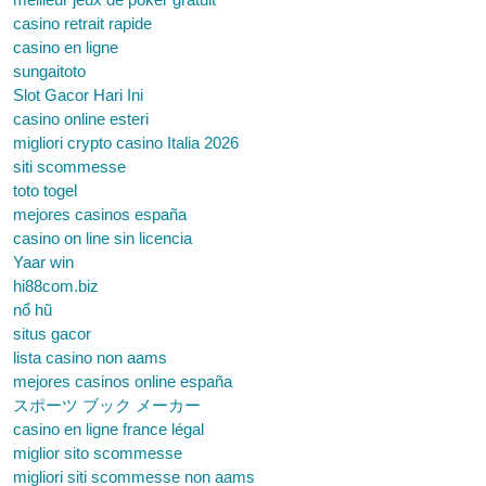
casino retrait rapide
casino en ligne
sungaitoto
Slot Gacor Hari Ini
casino online esteri
migliori crypto casino Italia 2026
siti scommesse
toto togel
mejores casinos españa
casino on line sin licencia
Yaar win
hi88com.biz
nổ hũ
situs gacor
lista casino non aams
mejores casinos online españa
スポーツ ブック メーカー
casino en ligne france légal
miglior sito scommesse
migliori siti scommesse non aams