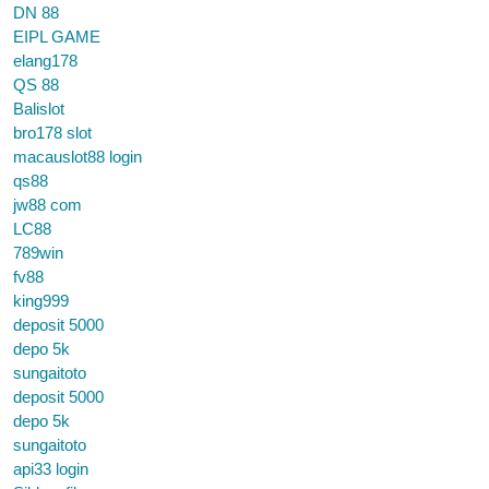
DN 88
EIPL GAME
elang178
QS 88
Balislot
bro178 slot
macauslot88 login
qs88
jw88 com
LC88
789win
fv88
king999
deposit 5000
depo 5k
sungaitoto
deposit 5000
depo 5k
sungaitoto
api33 login