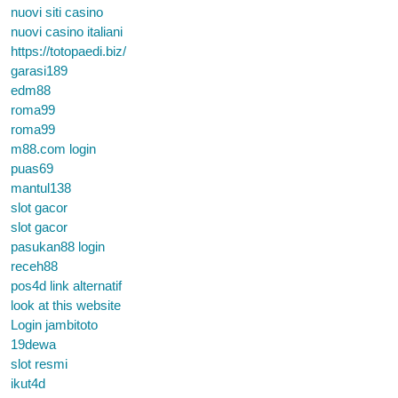
nuovi siti casino
nuovi casino italiani
https://totopaedi.biz/
garasi189
edm88
roma99
roma99
m88.com login
puas69
mantul138
slot gacor
slot gacor
pasukan88 login
receh88
pos4d link alternatif
look at this website
Login jambitoto
19dewa
slot resmi
ikut4d