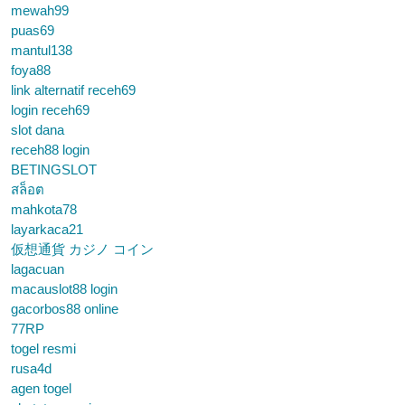
mewah99
puas69
mantul138
foya88
link alternatif receh69
login receh69
slot dana
receh88 login
BETINGSLOT
สล็อต
mahkota78
layarkaca21
仮想通貨 カジノ コイン
lagacuan
macauslot88 login
gacorbos88 online
77RP
togel resmi
rusa4d
agen togel