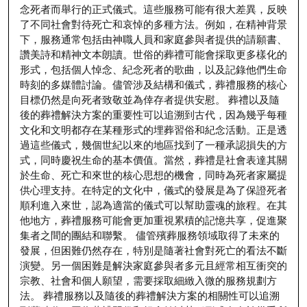
念死者而舉行的正式儀式。這些服務可能有很大差異，反映
了不同社會對待死亡和哀悼的多種方法。例如，在精神背景
下，服務通常包括由神職人員和家庭參與者提供的請願書、
讚美詩和精神文本朗讀。世俗的葬禮可能會採取更多樣化的
形式，包括個人悼念、紀念死者的歌曲，以及記錄他們生命
時刻的多媒體討論。儘管涉及結構和儀式，葬禮服務的核心
目標仍然是向死者致敬並為倖存者提供安慰。 葬禮以及隨
後的葬禮解決方案的重要性可以追溯到古代，因為幾乎每種
文化和文明都存在某種形式的埋葬習俗和紀念活動。正是透
過這些儀式，幾個世紀以來的地區找到了一種承認損失的方
式，同時慶祝生命的基本價值。當然，葬禮是社會表達其關
於生命、死亡和來世的核心思想的機會，同時為死者家屬提
供心理支持。在特定的文化中，儀式的發展是為了保證死者
順利進入來世，認為適當的儀式可以幫助靈魂的旅程。在其
他地方，葬禮服務可能會更加重視累積的記憶共享，促進聚
集者之間的團結和聯繫。 儘管殯葬服務領域取得了未來的
發展，但困難仍然存在，特別是隨著社會對死亡的看法不斷
演變。另一個困難是解決家庭參與者多元且經常相互衝突的
宗教、社會和個人願望，需要採取細緻入微的服務規劃方
法。 葬禮服務以及隨後的葬禮解決方案的相關性可以追溯