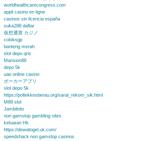
worldhealthcarecongress.com
appli casino en ligne
casinos sin licencia españa
suka288 daftar
仮想通貨 カジノ
coloksgp
banteng merah
slot depo qris
Mansion88
depo 5k
uae online casino
ポーカーアプリ
slot depo 5k
https://poltekkesberau.org/sarat_rekom_sik.html
M88 slot
Jambitoto
non gamstop gambling sites
keluaran Hk
https://dewatogel.uk.com/
speedshack non gamstop casinos