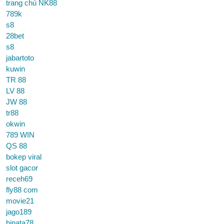
trang chủ NK88
789k
s8
28bet
s8
jabartoto
kuwin
TR 88
LV 88
JW 88
tr88
okwin
789 WIN
QS 88
bokep viral
slot gacor
receh69
fly88 com
movie21
jago189
hinata78