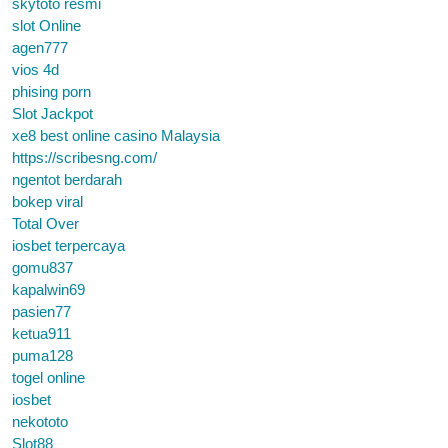
skytoto resmi
slot Online
agen777
vios 4d
phising porn
Slot Jackpot
xe8 best online casino Malaysia
https://scribesng.com/
ngentot berdarah
bokep viral
Total Over
iosbet terpercaya
gomu837
kapalwin69
pasien77
ketua911
puma128
togel online
iosbet
nekototo
Slot88