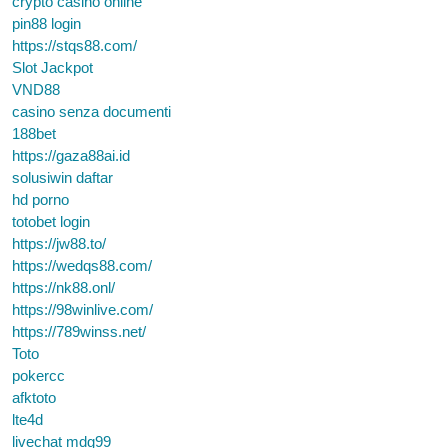
crypto casino online
pin88 login
https://stqs88.com/
Slot Jackpot
VND88
casino senza documenti
188bet
https://gaza88ai.id
solusiwin daftar
hd porno
totobet login
https://jw88.to/
https://wedqs88.com/
https://nk88.onl/
https://98winlive.com/
https://789winss.net/
Toto
pokercc
afktoto
lte4d
livechat mdg99