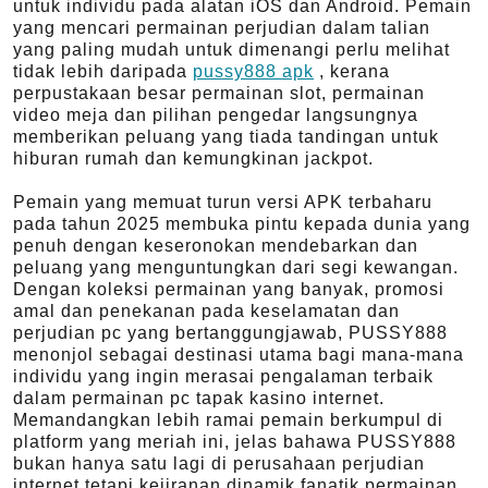
untuk individu pada alatan iOS dan Android. Pemain
yang mencari permainan perjudian dalam talian
yang paling mudah untuk dimenangi perlu melihat
tidak lebih daripada
pussy888 apk
, kerana
perpustakaan besar permainan slot, permainan
video meja dan pilihan pengedar langsungnya
memberikan peluang yang tiada tandingan untuk
hiburan rumah dan kemungkinan jackpot.
Pemain yang memuat turun versi APK terbaharu
pada tahun 2025 membuka pintu kepada dunia yang
penuh dengan keseronokan mendebarkan dan
peluang yang menguntungkan dari segi kewangan.
Dengan koleksi permainan yang banyak, promosi
amal dan penekanan pada keselamatan dan
perjudian pc yang bertanggungjawab, PUSSY888
menonjol sebagai destinasi utama bagi mana-mana
individu yang ingin merasai pengalaman terbaik
dalam permainan pc tapak kasino internet.
Memandangkan lebih ramai pemain berkumpul di
platform yang meriah ini, jelas bahawa PUSSY888
bukan hanya satu lagi di perusahaan perjudian
internet tetapi kejiranan dinamik fanatik permainan