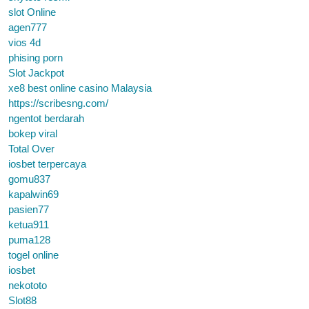
slot Online
agen777
vios 4d
phising porn
Slot Jackpot
xe8 best online casino Malaysia
https://scribesng.com/
ngentot berdarah
bokep viral
Total Over
iosbet terpercaya
gomu837
kapalwin69
pasien77
ketua911
puma128
togel online
iosbet
nekototo
Slot88