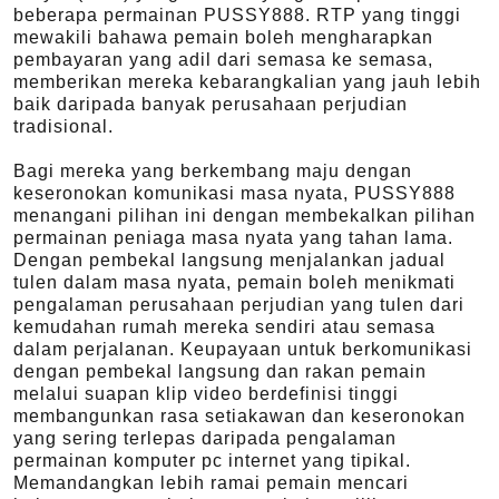
beberapa permainan PUSSY888. RTP yang tinggi
mewakili bahawa pemain boleh mengharapkan
pembayaran yang adil dari semasa ke semasa,
memberikan mereka kebarangkalian yang jauh lebih
baik daripada banyak perusahaan perjudian
tradisional.
Bagi mereka yang berkembang maju dengan
keseronokan komunikasi masa nyata, PUSSY888
menangani pilihan ini dengan membekalkan pilihan
permainan peniaga masa nyata yang tahan lama.
Dengan pembekal langsung menjalankan jadual
tulen dalam masa nyata, pemain boleh menikmati
pengalaman perusahaan perjudian yang tulen dari
kemudahan rumah mereka sendiri atau semasa
dalam perjalanan. Keupayaan untuk berkomunikasi
dengan pembekal langsung dan rakan pemain
melalui suapan klip video berdefinisi tinggi
membangunkan rasa setiakawan dan keseronokan
yang sering terlepas daripada pengalaman
permainan komputer pc internet yang tipikal.
Memandangkan lebih ramai pemain mencari