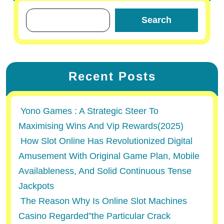
Search
Recent Posts
Yono Games : A Strategic Steer To
Maximising Wins And Vip Rewards(2025)
How Slot Online Has Revolutionized Digital
Amusement With Original Game Plan, Mobile
Availableness, And Solid Continuous Tense
Jackpots
The Reason Why Is Online Slot Machines
Casino Regarded”the Particular Crack