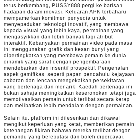
terus berkembang, PUSSY888 pergi ke barisan
hadapan dalam inovasi. Keluaran APK terbaharu
mempamerkan komitmen penyedia untuk
menyepadukan teknologi inovatif, yang membawa
kepada visual yang lebih kaya, permainan yang
mengasyikkan dan lebih banyak lagi atribut
interaktif. Kebanyakan permainan video pada masa
ini menggunakan grafik dan kesan bunyi yang
dipertingkatkan yang membawa pemain ke dunia
dinamik yang sarat dengan pengembaraan
mendebarkan dan insentif prospektif. Pengenalan
aspek gamifikasi seperti papan pendahulu kejayaan,
cabaran dan lencana mengekalkan persekitaran
yang bertenaga dan menarik. Kaedah bertenaga ini
bukan sahaja meningkatkan keseronokan tetapi juga
memotivasikan pemain untuk terlibat secara kerap
dan melibatkan lebih mendalam dengan permainan.
Selain itu, platform ini dilesenkan dan dikawal
mengikut keperluan yang ketat, memberikan pemain
ketenangan fikiran bahawa mereka terlibat dengan
pemandu yang bereputasi dan boleh dipercayai.