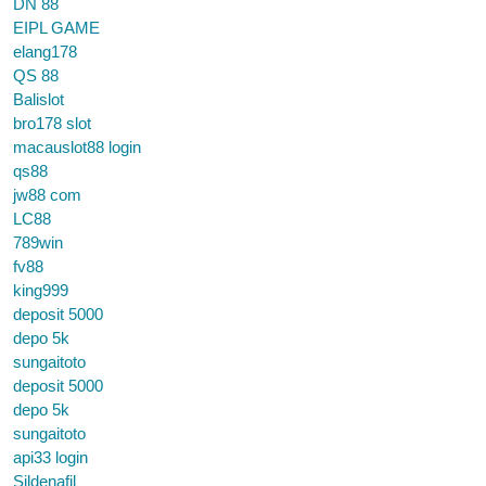
DN 88
EIPL GAME
elang178
QS 88
Balislot
bro178 slot
macauslot88 login
qs88
jw88 com
LC88
789win
fv88
king999
deposit 5000
depo 5k
sungaitoto
deposit 5000
depo 5k
sungaitoto
api33 login
Sildenafil