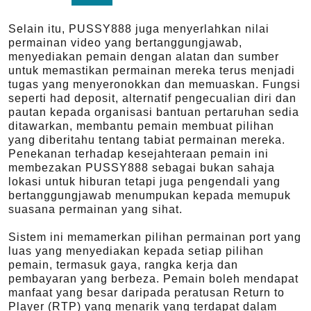
Selain itu, PUSSY888 juga menyerlahkan nilai
permainan video yang bertanggungjawab,
menyediakan pemain dengan alatan dan sumber
untuk memastikan permainan mereka terus menjadi
tugas yang menyeronokkan dan memuaskan. Fungsi
seperti had deposit, alternatif pengecualian diri dan
pautan kepada organisasi bantuan pertaruhan sedia
ditawarkan, membantu pemain membuat pilihan
yang diberitahu tentang tabiat permainan mereka.
Penekanan terhadap kesejahteraan pemain ini
membezakan PUSSY888 sebagai bukan sahaja
lokasi untuk hiburan tetapi juga pengendali yang
bertanggungjawab menumpukan kepada memupuk
suasana permainan yang sihat.
Sistem ini memamerkan pilihan permainan port yang
luas yang menyediakan kepada setiap pilihan
pemain, termasuk gaya, rangka kerja dan
pembayaran yang berbeza. Pemain boleh mendapat
manfaat yang besar daripada peratusan Return to
Player (RTP) yang menarik yang terdapat dalam