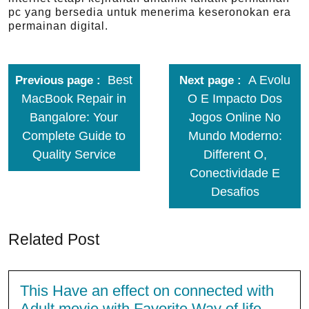
pc yang bersedia untuk menerima keseronokan era
permainan digital.
Best
A Evolu
Previous page
Next page
MacBook Repair in
O E Impacto Dos
Bangalore: Your
Jogos Online No
Complete Guide to
Mundo Moderno:
Quality Service
Different O,
Conectividade E
Desafios
Related Post
This Have an effect on connected with
Adult movie with Favorite Way of life