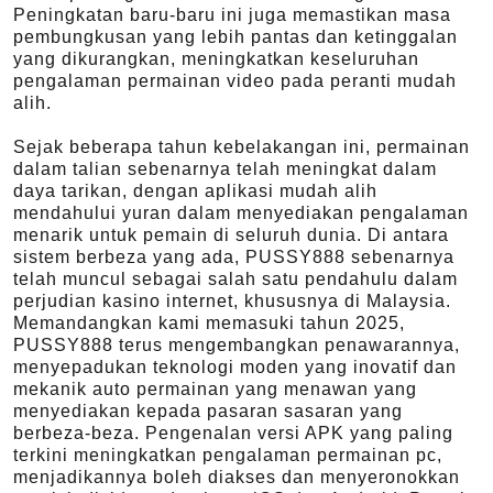
Peningkatan baru-baru ini juga memastikan masa
pembungkusan yang lebih pantas dan ketinggalan
yang dikurangkan, meningkatkan keseluruhan
pengalaman permainan video pada peranti mudah
alih.
Sejak beberapa tahun kebelakangan ini, permainan
dalam talian sebenarnya telah meningkat dalam
daya tarikan, dengan aplikasi mudah alih
mendahului yuran dalam menyediakan pengalaman
menarik untuk pemain di seluruh dunia. Di antara
sistem berbeza yang ada, PUSSY888 sebenarnya
telah muncul sebagai salah satu pendahulu dalam
perjudian kasino internet, khususnya di Malaysia.
Memandangkan kami memasuki tahun 2025,
PUSSY888 terus mengembangkan penawarannya,
menyepadukan teknologi moden yang inovatif dan
mekanik auto permainan yang menawan yang
menyediakan kepada pasaran sasaran yang
berbeza-beza. Pengenalan versi APK yang paling
terkini meningkatkan pengalaman permainan pc,
menjadikannya boleh diakses dan menyeronokkan