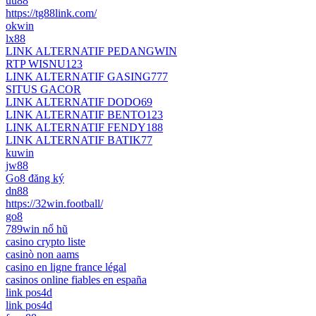
uu88
https://tg88link.com/
okwin
lx88
LINK ALTERNATIF PEDANGWIN
RTP WISNU123
LINK ALTERNATIF GASING777
SITUS GACOR
LINK ALTERNATIF DODO69
LINK ALTERNATIF BENTO123
LINK ALTERNATIF FENDY188
LINK ALTERNATIF BATIK77
kuwin
jw88
Go8 đăng ký
dn88
https://32win.football/
go8
789win nổ hũ
casino crypto liste
casinò non aams
casino en ligne france légal
casinos online fiables en españa
link pos4d
link pos4d