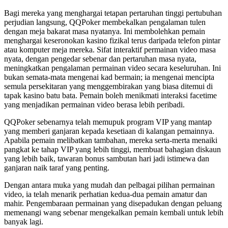
Bagi mereka yang menghargai tetapan pertaruhan tinggi pertubuhan
perjudian langsung, QQPoker membekalkan pengalaman tulen
dengan meja bakarat masa nyatanya. Ini membolehkan pemain
menghargai keseronokan kasino fizikal terus daripada telefon pintar
atau komputer meja mereka. Sifat interaktif permainan video masa
nyata, dengan pengedar sebenar dan pertaruhan masa nyata,
meningkatkan pengalaman permainan video secara keseluruhan. Ini
bukan semata-mata mengenai kad bermain; ia mengenai mencipta
semula persekitaran yang menggembirakan yang biasa ditemui di
tapak kasino batu bata. Pemain boleh menikmati interaksi facetime
yang menjadikan permainan video berasa lebih peribadi.
QQPoker sebenarnya telah memupuk program VIP yang mantap
yang memberi ganjaran kepada kesetiaan di kalangan pemainnya.
Apabila pemain melibatkan tambahan, mereka serta-merta menaiki
pangkat ke tahap VIP yang lebih tinggi, membuat bahagian diskaun
yang lebih baik, tawaran bonus sambutan hari jadi istimewa dan
ganjaran naik taraf yang penting.
Dengan antara muka yang mudah dan pelbagai pilihan permainan
video, ia telah menarik perhatian kedua-dua pemain amatur dan
mahir. Pengembaraan permainan yang disepadukan dengan peluang
memenangi wang sebenar mengekalkan pemain kembali untuk lebih
banyak lagi.