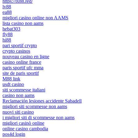
https://lx88.red/
lv88
ea88
migliori casino online non AAMS
lista casino non aams
hebat303
fly88
hi88
pari sportif crypto
crypto casinos
nouveau casino en ligne
casino online france
paris sportif ufc mma
site de paris sportif
M88 link
usdt casino
siti scommesse italiani
casino non aams
Reclamación lesiones accidente Sabadell
migliori siti scommesse non aams
nuovi siti casino
i migliori siti di scommesse non aams
migliori casinò online
online casino cambodia
pos4d login