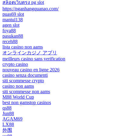
สล็อตเว็บตรง pg slot
https://nganhangquanao.com/
puas69 slot
mantul138
agen slot
foya88
pasukan88
receh88
lista casino non aams
オンラインカジノ アプリ
meilleurs casino sans verification
crypto casino
nouveau casino en ligne 2026
casino senza documenti
siti scommesse crypto
casino non aams
siti scommesse non aams
M88 World Cup
best non gamstop casinos
qs88
Jun88
AGAM69
LX88
外围