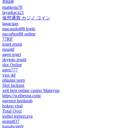
สล็อต
mahkota78
layarkaca21
仮想通貨 カジノ コイン
lagacuan
macauslot88 login
gacorbos88 online
77RP
togel resmi
rusa4d
agen togel
skytoto resmi
slot Online
agen777
vios 4d
phising porn
Slot Jackpot
xe8 best online casino Malaysia
https://scribesng.com/
ngentot berdarah
bokep viral
Total Over
iosbet terpercaya
gomu837
kapalwin69