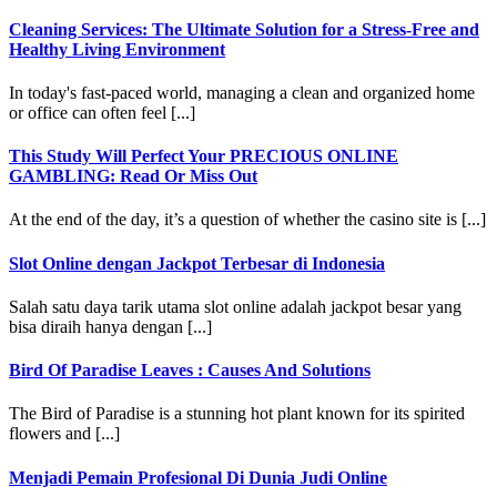
Cleaning Services: The Ultimate Solution for a Stress-Free and
Healthy Living Environment
In today's fast-paced world, managing a clean and organized home
or office can often feel [...]
This Study Will Perfect Your PRECIOUS ONLINE
GAMBLING: Read Or Miss Out
At the end of the day, it’s a question of whether the casino site is [...]
Slot Online dengan Jackpot Terbesar di Indonesia
Salah satu daya tarik utama slot online adalah jackpot besar yang
bisa diraih hanya dengan [...]
Bird Of Paradise Leaves : Causes And Solutions
The Bird of Paradise is a stunning hot plant known for its spirited
flowers and [...]
Menjadi Pemain Profesional Di Dunia Judi Online