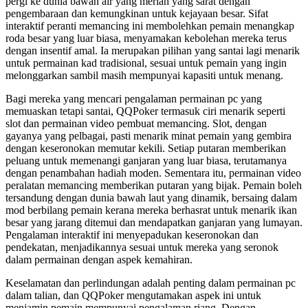
pergi ke dunia bawah air yang meriah yang sarat dengan
pengembaraan dan kemungkinan untuk kejayaan besar. Sifat
interaktif peranti memancing ini membolehkan pemain menangkap
roda besar yang luar biasa, menyamakan kebolehan mereka terus
dengan insentif amal. Ia merupakan pilihan yang santai lagi menarik
untuk permainan kad tradisional, sesuai untuk pemain yang ingin
melonggarkan sambil masih mempunyai kapasiti untuk menang.
Bagi mereka yang mencari pengalaman permainan pc yang
memuaskan tetapi santai, QQPoker termasuk ciri menarik seperti
slot dan permainan video pembuat memancing. Slot, dengan
gayanya yang pelbagai, pasti menarik minat pemain yang gembira
dengan keseronokan memutar kekili. Setiap putaran memberikan
peluang untuk memenangi ganjaran yang luar biasa, terutamanya
dengan penambahan hadiah moden. Sementara itu, permainan video
peralatan memancing memberikan putaran yang bijak. Pemain boleh
tersandung dengan dunia bawah laut yang dinamik, bersaing dalam
mod berbilang pemain kerana mereka berhasrat untuk menarik ikan
besar yang jarang ditemui dan mendapatkan ganjaran yang lumayan.
Pengalaman interaktif ini menyepadukan keseronokan dan
pendekatan, menjadikannya sesuai untuk mereka yang seronok
dalam permainan dengan aspek kemahiran.
Keselamatan dan perlindungan adalah penting dalam permainan pc
dalam talian, dan QQPoker mengutamakan aspek ini untuk
menjamin pemain mempunyai pengalaman riang. Dengan