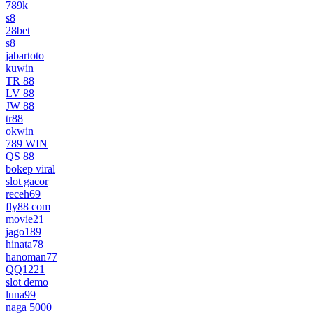
789k
s8
28bet
s8
jabartoto
kuwin
TR 88
LV 88
JW 88
tr88
okwin
789 WIN
QS 88
bokep viral
slot gacor
receh69
fly88 com
movie21
jago189
hinata78
hanoman77
QQ1221
slot demo
luna99
naga 5000