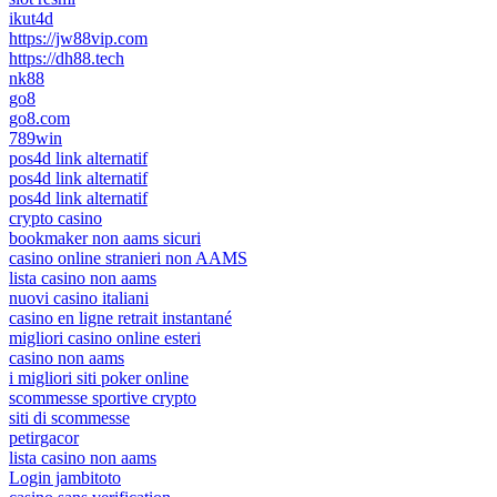
ikut4d
https://jw88vip.com
https://dh88.tech
nk88
go8
go8.com
789win
pos4d link alternatif
pos4d link alternatif
pos4d link alternatif
crypto casino
bookmaker non aams sicuri
casino online stranieri non AAMS
lista casino non aams
nuovi casino italiani
casino en ligne retrait instantané
migliori casino online esteri
casino non aams
i migliori siti poker online
scommesse sportive crypto
siti di scommesse
petirgacor
lista casino non aams
Login jambitoto