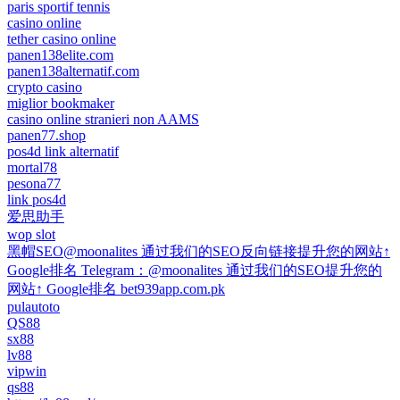
paris sportif tennis
casino online
tether casino online
panen138elite.com
panen138alternatif.com
crypto casino
miglior bookmaker
casino online stranieri non AAMS
panen77.shop
pos4d link alternatif
mortal78
pesona77
link pos4d
爱思助手
wop slot
黑帽SEO@moonalites 通过我们的SEO反向链接提升您的网站↑
Google排名 Telegram：@moonalites 通过我们的SEO提升您的
网站↑ Google排名 bet939app.com.pk
pulautoto
QS88
sx88
lv88
vipwin
qs88