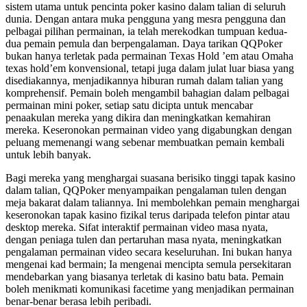
sistem utama untuk pencinta poker kasino dalam talian di seluruh
dunia. Dengan antara muka pengguna yang mesra pengguna dan
pelbagai pilihan permainan, ia telah merekodkan tumpuan kedua-
dua pemain pemula dan berpengalaman. Daya tarikan QQPoker
bukan hanya terletak pada permainan Texas Hold ’em atau Omaha
texas hold’em konvensional, tetapi juga dalam julat luar biasa yang
disediakannya, menjadikannya hiburan rumah dalam talian yang
komprehensif. Pemain boleh mengambil bahagian dalam pelbagai
permainan mini poker, setiap satu dicipta untuk mencabar
penaakulan mereka yang dikira dan meningkatkan kemahiran
mereka. Keseronokan permainan video yang digabungkan dengan
peluang memenangi wang sebenar membuatkan pemain kembali
untuk lebih banyak.
Bagi mereka yang menghargai suasana berisiko tinggi tapak kasino
dalam talian, QQPoker menyampaikan pengalaman tulen dengan
meja bakarat dalam taliannya. Ini membolehkan pemain menghargai
keseronokan tapak kasino fizikal terus daripada telefon pintar atau
desktop mereka. Sifat interaktif permainan video masa nyata,
dengan peniaga tulen dan pertaruhan masa nyata, meningkatkan
pengalaman permainan video secara keseluruhan. Ini bukan hanya
mengenai kad bermain; Ia mengenai mencipta semula persekitaran
mendebarkan yang biasanya terletak di kasino batu bata. Pemain
boleh menikmati komunikasi facetime yang menjadikan permainan
benar-benar berasa lebih peribadi.