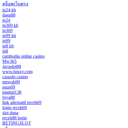
สล็อตเว็บตรง
jp24 kh
daga88
jp24
jp369 kh
jp369
jp99 kh
jp99
jp8 kh
jp8
cambodia online casino
Mw365
Javaslot88
www.bruxy.com
casushi casino
mewah99
puas69
mantul138
foya88
link alternatif receh69
login receh69
slot dana
receh88 login
BETINGSLOT