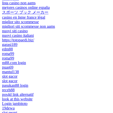
lista casino non aams
mejores casinos online españa
スポーツ ブック メーカー
casino en ligne france légal
miglior sito scommesse
migliori siti scommesse non aams
nuovi siti casino
nuovi casino italiani
https://totopaedi.biz/
garasi189
edm88
roma99
roma99
m88.com login
puas69
mantul138
slot gacor
slot gacor
pasukan88 login
receh88
pos4d link alternatif
look at this website
Login jambitoto
19dewa
slot resmi