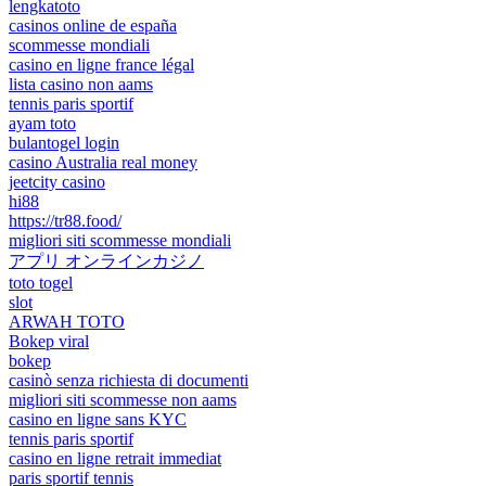
lengkatoto
casinos online de españa
scommesse mondiali
casino en ligne france légal
lista casino non aams
tennis paris sportif
ayam toto
bulantogel login
casino Australia real money
jeetcity casino
hi88
https://tr88.food/
migliori siti scommesse mondiali
アプリ オンラインカジノ
toto togel
slot
ARWAH TOTO
Bokep viral
bokep
casinò senza richiesta di documenti
migliori siti scommesse non aams
casino en ligne sans KYC
tennis paris sportif
casino en ligne retrait immediat
paris sportif tennis