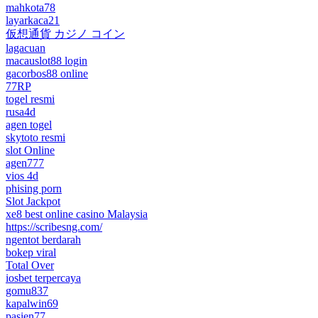
mahkota78
layarkaca21
仮想通貨 カジノ コイン
lagacuan
macauslot88 login
gacorbos88 online
77RP
togel resmi
rusa4d
agen togel
skytoto resmi
slot Online
agen777
vios 4d
phising porn
Slot Jackpot
xe8 best online casino Malaysia
https://scribesng.com/
ngentot berdarah
bokep viral
Total Over
iosbet terpercaya
gomu837
kapalwin69
pasien77