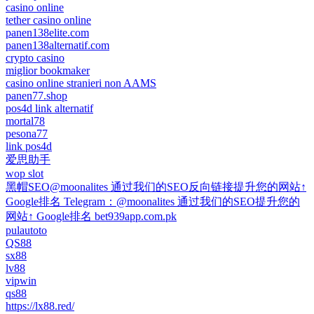
casino online
tether casino online
panen138elite.com
panen138alternatif.com
crypto casino
miglior bookmaker
casino online stranieri non AAMS
panen77.shop
pos4d link alternatif
mortal78
pesona77
link pos4d
爱思助手
wop slot
黑帽SEO@moonalites 通过我们的SEO反向链接提升您的网站↑
Google排名 Telegram：@moonalites 通过我们的SEO提升您的
网站↑ Google排名 bet939app.com.pk
pulautoto
QS88
sx88
lv88
vipwin
qs88
https://lx88.red/