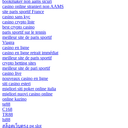
bookmaker non aams sicuri
casino online stranieri non AAMS
site paris sportif France
casino sans kyc
casino crypto liste
best crypto casino
paris sportif sur le tennis
meilleur site de paris sportif
Viagra
casino en ligne
casino en ligne retrait immédiat
meilleur site de paris sportif
crypto betting sites
meilleur site de pari sportif
casino live
nouveaux casino en ligne
siti casino esteri
migliori siti poker online italia
migliori nuovi casino online
online kazino
tg88
C168
TR88
hi88
สล็อตเว็บตรง pg slot