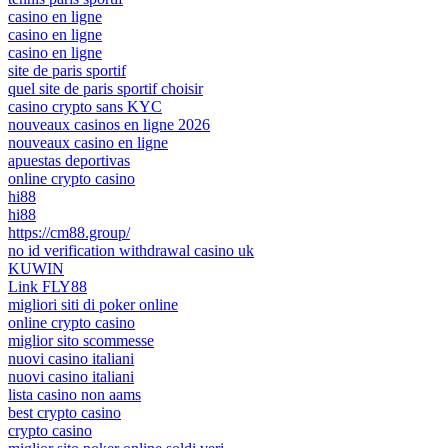
casino en ligne
casino en ligne
casino en ligne
site de paris sportif
quel site de paris sportif choisir
casino crypto sans KYC
nouveaux casinos en ligne 2026
nouveaux casino en ligne
apuestas deportivas
online crypto casino
hi88
hi88
https://cm88.group/
no id verification withdrawal casino uk
KUWIN
Link FLY88
migliori siti di poker online
online crypto casino
miglior sito scommesse
nuovi casino italiani
nuovi casino italiani
lista casino non aams
best crypto casino
crypto casino