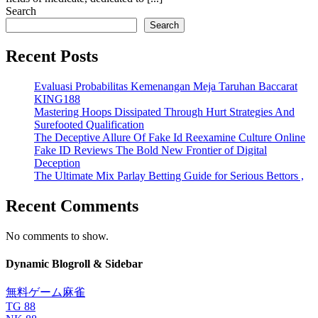
Search
Search
Recent Posts
Evaluasi Probabilitas Kemenangan Meja Taruhan Baccarat
KING188
Mastering Hoops Dissipated Through Hurt Strategies And
Surefooted Qualification
The Deceptive Allure Of Fake Id Reexamine Culture Online
Fake ID Reviews The Bold New Frontier of Digital
Deception
The Ultimate Mix Parlay Betting Guide for Serious Bettors ,
Recent Comments
No comments to show.
Dynamic Blogroll & Sidebar
無料ゲーム麻雀
TG 88