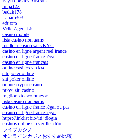
PayID pokies Australia
ninja123
badak178
Tanam303
edutoto
Velki Agent List
casino mobile
lista casino non aams
meilleur casino sans KYC
casino en ligne argent reel france
casino en ligne france légal
casino en ligne francais
online casinos sin kyc
siti poker online
siti poker online
online crypto casino
nuovi siti casino
miglior sito scommesse
lista casino non aams
casino en ligne france légal ou pas
casino en ligne france légal
https://linklist.bio/titi4dlogin
casinos online sin verificación
ライブカジノ
オンラインカジノおすすめ比較