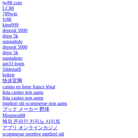
jw88 com
LC88
789win
fv88
king999
deposit 5000
depo 5k
sungaitoto
deposit 5000
depo 5k
sungaitoto
api33 login
Sildenafil
bokep
快连官网
casino en ligne france légal
lista casino non aams
lista casino non aams
migliori siti scommesse non aams
ブック メーカー 野球
Monmon88
해외 온라인 카지노 사이트
アプリ オンラインカジノ
scommesse sportive migliori siti