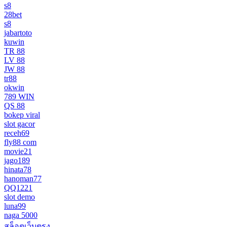
s8
28bet
s8
jabartoto
kuwin
TR 88
LV 88
JW 88
tr88
okwin
789 WIN
QS 88
bokep viral
slot gacor
receh69
fly88 com
movie21
jago189
hinata78
hanoman77
QQ1221
slot demo
luna99
naga 5000
สล็อตเว็บตรง