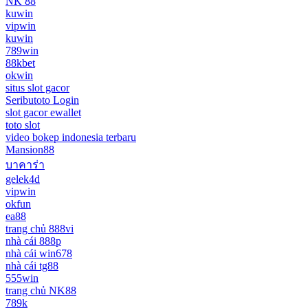
NK 88
kuwin
vipwin
kuwin
789win
88kbet
okwin
situs slot gacor
Seributoto Login
slot gacor ewallet
toto slot
video bokep indonesia terbaru
Mansion88
บาคาร่า
gelek4d
vipwin
okfun
ea88
trang chủ 888vi
nhà cái 888p
nhà cái win678
nhà cái tg88
555win
trang chủ NK88
789k