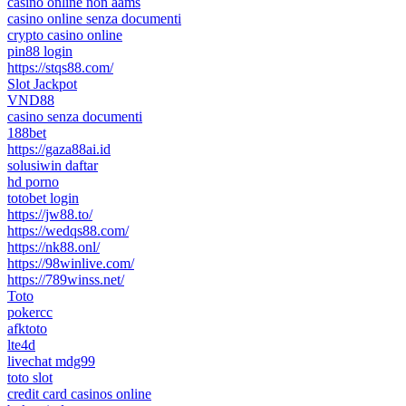
casinò online non aams
casino online senza documenti
crypto casino online
pin88 login
https://stqs88.com/
Slot Jackpot
VND88
casino senza documenti
188bet
https://gaza88ai.id
solusiwin daftar
hd porno
totobet login
https://jw88.to/
https://wedqs88.com/
https://nk88.onl/
https://98winlive.com/
https://789winss.net/
Toto
pokercc
afktoto
lte4d
livechat mdg99
toto slot
credit card casinos online