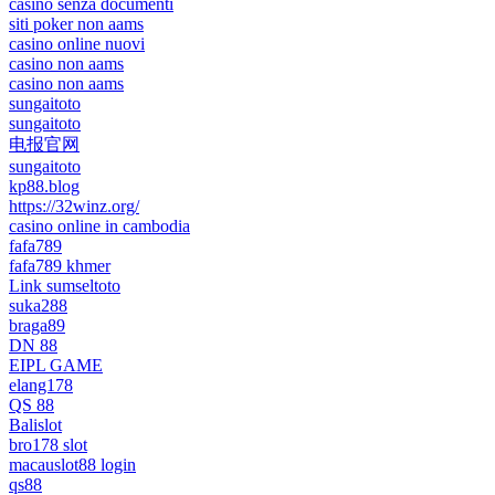
casino senza documenti
siti poker non aams
casino online nuovi
casino non aams
casino non aams
sungaitoto
sungaitoto
电报官网
sungaitoto
kp88.blog
https://32winz.org/
casino online in cambodia
fafa789
fafa789 khmer
Link sumseltoto
suka288
braga89
DN 88
EIPL GAME
elang178
QS 88
Balislot
bro178 slot
macauslot88 login
qs88