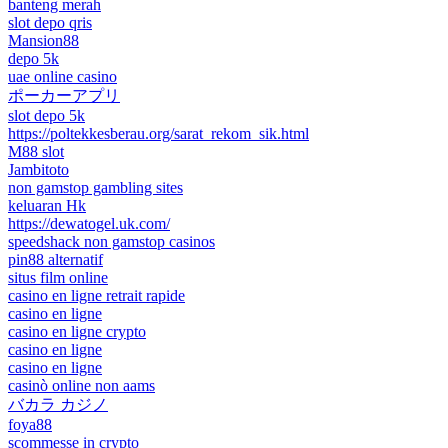
banteng merah
slot depo qris
Mansion88
depo 5k
uae online casino
ポーカーアプリ
slot depo 5k
https://poltekkesberau.org/sarat_rekom_sik.html
M88 slot
Jambitoto
non gamstop gambling sites
keluaran Hk
https://dewatogel.uk.com/
speedshack non gamstop casinos
pin88 alternatif
situs film online
casino en ligne retrait rapide
casino en ligne
casino en ligne crypto
casino en ligne
casino en ligne
casinò online non aams
バカラ カジノ
foya88
scommesse in crypto