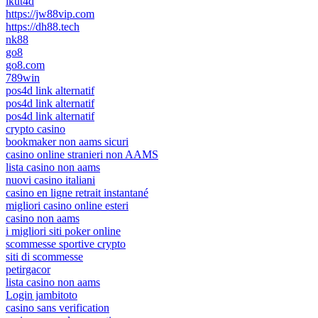
ikut4d
https://jw88vip.com
https://dh88.tech
nk88
go8
go8.com
789win
pos4d link alternatif
pos4d link alternatif
pos4d link alternatif
crypto casino
bookmaker non aams sicuri
casino online stranieri non AAMS
lista casino non aams
nuovi casino italiani
casino en ligne retrait instantané
migliori casino online esteri
casino non aams
i migliori siti poker online
scommesse sportive crypto
siti di scommesse
petirgacor
lista casino non aams
Login jambitoto
casino sans verification