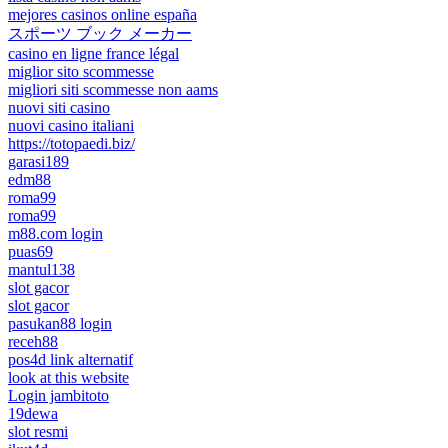
mejores casinos online españa
スポーツ ブック メーカー
casino en ligne france légal
miglior sito scommesse
migliori siti scommesse non aams
nuovi siti casino
nuovi casino italiani
https://totopaedi.biz/
garasi189
edm88
roma99
roma99
m88.com login
puas69
mantul138
slot gacor
slot gacor
pasukan88 login
receh88
pos4d link alternatif
look at this website
Login jambitoto
19dewa
slot resmi