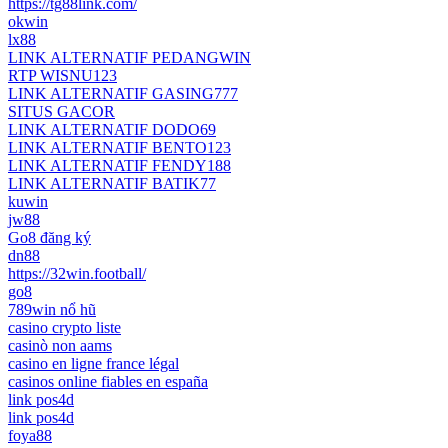
https://tg88link.com/
okwin
lx88
LINK ALTERNATIF PEDANGWIN
RTP WISNU123
LINK ALTERNATIF GASING777
SITUS GACOR
LINK ALTERNATIF DODO69
LINK ALTERNATIF BENTO123
LINK ALTERNATIF FENDY188
LINK ALTERNATIF BATIK77
kuwin
jw88
Go8 đăng ký
dn88
https://32win.football/
go8
789win nổ hũ
casino crypto liste
casinò non aams
casino en ligne france légal
casinos online fiables en españa
link pos4d
link pos4d
foya88