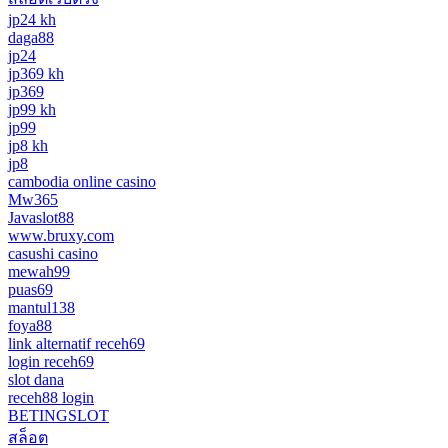
jp24 kh
daga88
jp24
jp369 kh
jp369
jp99 kh
jp99
jp8 kh
jp8
cambodia online casino
Mw365
Javaslot88
www.bruxy.com
casushi casino
mewah99
puas69
mantul138
foya88
link alternatif receh69
login receh69
slot dana
receh88 login
BETINGSLOT
สล็อต