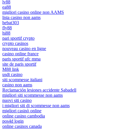
lv88
ea88
migliori casino online non AAMS
lista casino non aams
hebat303
fly88
hi88
pari sportif crypto
crypto casinos
nouveau casino en ligne
casino online france
paris sportif ufc mma
site de paris sportif
M88 link
usdt casino
siti scommesse italiani
casino non aams
Reclamación lesiones accidente Sabadell
migliori siti scommesse non aams
nuovi siti casino
i migliori siti di scommesse non aams
migliori casinò online
online casino cambodia
pos4d login
online casinos canada