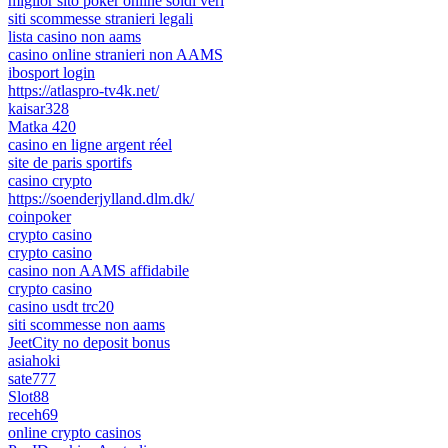
miglior sito poker online soldi veri
siti scommesse stranieri legali
lista casino non aams
casino online stranieri non AAMS
ibosport login
https://atlaspro-tv4k.net/
kaisar328
Matka 420
casino en ligne argent réel
site de paris sportifs
casino crypto
https://soenderjylland.dlm.dk/
coinpoker
crypto casino
crypto casino
casino non AAMS affidabile
crypto casino
casino usdt trc20
siti scommesse non aams
JeetCity no deposit bonus
asiahoki
sate777
Slot88
receh69
online crypto casinos