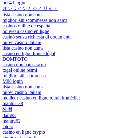
pos4d login
オンラインカジノ サイト
lista casino non aams
migliori siti scommesse non aams
casinos online de españa
nouveau casino en ligne
casinò senza richiesta di documenti
nuovi casino italiani
lista casino non aams
casino en ligne france légal
DOMTOTO
casino non aams sicuri
togel online resmi
migliori siti scommesse
M88 login
lista casino non aams
nuovi casino italiani
meilleur casino en ligne retrait immédiat
mantul138
外围
dam88
mantra62
latoto
casino en ligne crypto
tennis paris sportif