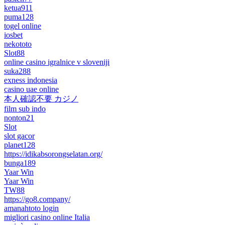
ketua911
puma128
togel online
iosbet
nekototo
Slot88
online casino igralnice v sloveniji
suka288
exness indonesia
casino uae online
本人確認不要 カジノ
film sub indo
nonton21
Slot
slot gacor
planet128
https://idikabsorongselatan.org/
bunga189
Yaar Win
Yaar Win
TW88
https://go8.company/
amanahtoto login
migliori casino online Italia