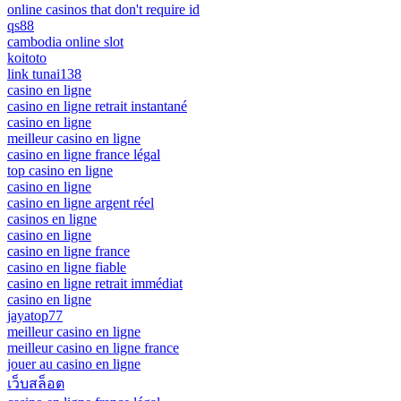
online casinos that don't require id
qs88
cambodia online slot
koitoto
link tunai138
casino en ligne
casino en ligne retrait instantané
casino en ligne
meilleur casino en ligne
casino en ligne france légal
top casino en ligne
casino en ligne
casino en ligne argent réel
casinos en ligne
casino en ligne
casino en ligne france
casino en ligne fiable
casino en ligne retrait immédiat
casino en ligne
jayatop77
meilleur casino en ligne
meilleur casino en ligne france
jouer au casino en ligne
เว็บสล็อต