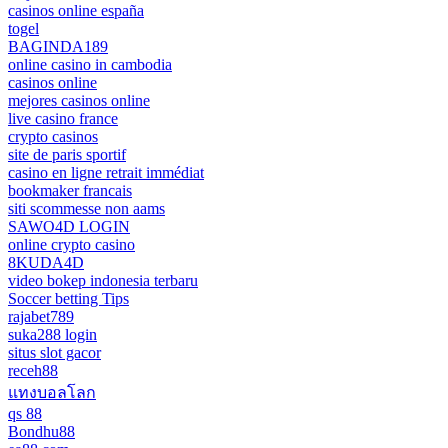
casinos online españa
togel
BAGINDA189
online casino in cambodia
casinos online
mejores casinos online
live casino france
crypto casinos
site de paris sportif
casino en ligne retrait immédiat
bookmaker francais
siti scommesse non aams
SAWO4D LOGIN
online crypto casino
8KUDA4D
video bokep indonesia terbaru
Soccer betting Tips
rajabet789
suka288 login
situs slot gacor
receh88
แทงบอลโลก
qs 88
Bondhu88