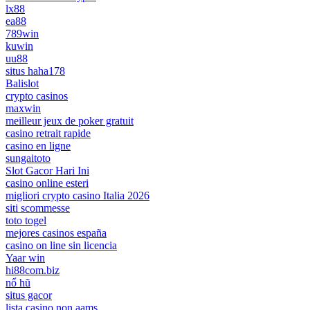
lx88
ea88
789win
kuwin
uu88
situs haha178
Balislot
crypto casinos
maxwin
meilleur jeux de poker gratuit
casino retrait rapide
casino en ligne
sungaitoto
Slot Gacor Hari Ini
casino online esteri
migliori crypto casino Italia 2026
siti scommesse
toto togel
mejores casinos españa
casino on line sin licencia
Yaar win
hi88com.biz
nổ hũ
situs gacor
lista casino non aams