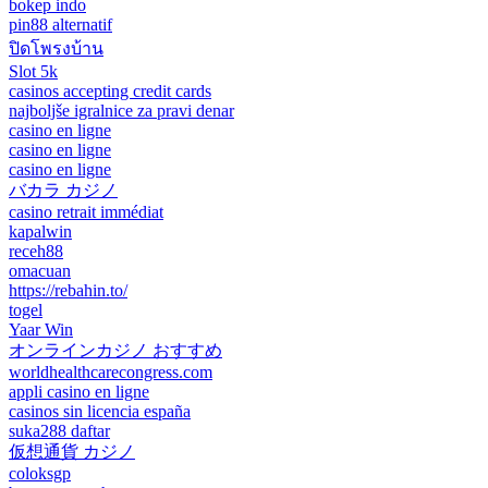
bokep indo
pin88 alternatif
ปิดโพรงบ้าน
Slot 5k
casinos accepting credit cards
najboljše igralnice za pravi denar
casino en ligne
casino en ligne
casino en ligne
バカラ カジノ
casino retrait immédiat
kapalwin
receh88
omacuan
https://rebahin.to/
togel
Yaar Win
オンラインカジノ おすすめ
worldhealthcarecongress.com
appli casino en ligne
casinos sin licencia españa
suka288 daftar
仮想通貨 カジノ
coloksgp