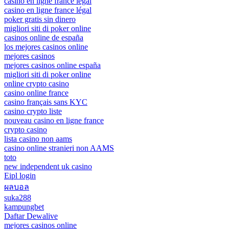
casino en ligne france légal
casino en ligne france légal
poker gratis sin dinero
migliori siti di poker online
casinos online de españa
los mejores casinos online
mejores casinos
mejores casinos online españa
migliori siti di poker online
online crypto casino
casino online france
casino français sans KYC
casino crypto liste
nouveau casino en ligne france
crypto casino
lista casino non aams
casino online stranieri non AAMS
toto
new independent uk casino
Eipl login
ผลบอล
suka288
kampungbet
Daftar Dewalive
mejores casinos online