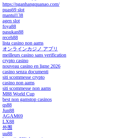
https://nganhangquanao.com/
puas69 slot
mantul138
agen slot
foya88
pasukan88
receh88
lista casino non aams
オンラインカジノ アプリ
meilleurs casino sans verification
crypto casino
nouveau casino en ligne 2026
casino senza documenti
siti scommesse crypto
casino non aams
siti scommesse non aams
M88 World Cup
best non gamstop casinos
qs88
Jun88
AGAM69
LX88
外围
uu88