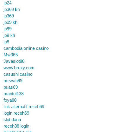
jp24
jp369 kh
jp369
jp99 kh
jp99
jp8 kh
jp8
cambodia online casino
Mw365
Javaslot88
www.bruxy.com
casushi casino
mewah99
puas69
mantul138
foya88
link alternatif receh69
login receh69
slot dana
receh88 login