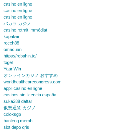
casino en ligne
casino en ligne
casino en ligne
バカラ カジノ
casino retrait immédiat
kapalwin
receh88
omacuan
https://rebahin.to/
togel
Yaar Win
オンラインカジノ おすすめ
worldhealthcarecongress.com
appli casino en ligne
casinos sin licencia españa
suka288 daftar
仮想通貨 カジノ
coloksgp
banteng merah
slot depo qris