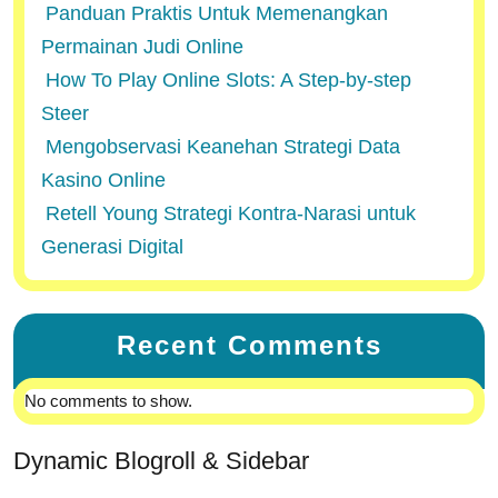
Panduan Praktis Untuk Memenangkan
Permainan Judi Online
How To Play Online Slots: A Step-by-step
Steer
Mengobservasi Keanehan Strategi Data
Kasino Online
Retell Young Strategi Kontra-Narasi untuk
Generasi Digital
Recent Comments
No comments to show.
Dynamic Blogroll & Sidebar