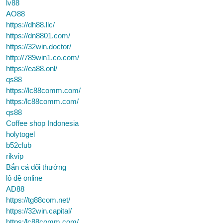
lv88
AO88
https://dh88.llc/
https://dn8801.com/
https://32win.doctor/
http://789win1.co.com/
https://ea88.onl/
qs88
https://lc88comm.com/
https:/lc88comm.com/
qs88
Coffee shop Indonesia
holytogel
b52club
rikvip
Bắn cá đổi thưởng
lô đề online
AD88
https://tg88com.net/
https://32win.capital/
https:/lc88comm.com/