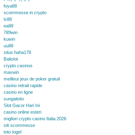
foya88
scommesse in crypto
lx88
ea88
789win
kuwin
uu88
situs haha178
Balislot
crypto casinos
maxwin
meilleur jeux de poker gratuit
casino retrait rapide
casino en ligne
sungaitoto
Slot Gacor Hari Ini
casino online esteri
migliori crypto casino Italia 2026
siti scommesse
toto togel