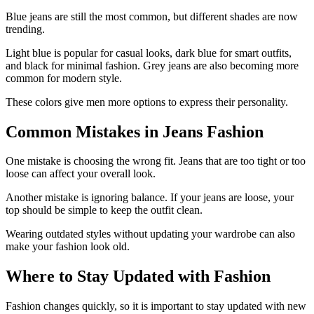
Blue jeans are still the most common, but different shades are now
trending.
Light blue is popular for casual looks, dark blue for smart outfits,
and black for minimal fashion. Grey jeans are also becoming more
common for modern style.
These colors give men more options to express their personality.
Common Mistakes in Jeans Fashion
One mistake is choosing the wrong fit. Jeans that are too tight or too
loose can affect your overall look.
Another mistake is ignoring balance. If your jeans are loose, your
top should be simple to keep the outfit clean.
Wearing outdated styles without updating your wardrobe can also
make your fashion look old.
Where to Stay Updated with Fashion
Fashion changes quickly, so it is important to stay updated with new