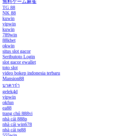
無料ゲーム麻雀
TG 88
NK 88
kuwin
vipwin
kuwin
789win
88kbet
okwin
situs slot gacor
Seributoto Login
slot gacor ewallet
toto slot
video bokep indonesia terbaru
Mansion88
บาคาร่า
gelek4d
vipwin
okfun
ea88
trang chủ 888vi
nhà cái 888p
nhà cái win678
nhà cái tg88
555win