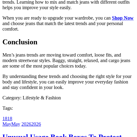
trends. Learning how to mix and match jeans with different outfits
helps you improve your style easily.
When you are ready to upgrade your wardrobe, you can
Shop Now
and choose jeans that match the latest trends and your personal
comfort.
Conclusion
Men’s jeans trends are moving toward comfort, loose fits, and
modern streetwear styles. Baggy, straight, relaxed, and cargo jeans
are some of the most popular choices today.
By understanding these trends and choosing the right style for your
body and lifestyle, you can easily improve your everyday fashion
and stay confident in your look.
Category:
Lifestyle & Fashion
Tags:
18
18
May
May
2026
2026