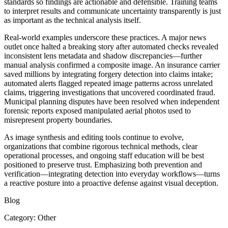
standards so findings are actionable and defensible. Training teams
to interpret results and communicate uncertainty transparently is just
as important as the technical analysis itself.
Real-world examples underscore these practices. A major news
outlet once halted a breaking story after automated checks revealed
inconsistent lens metadata and shadow discrepancies—further
manual analysis confirmed a composite image. An insurance carrier
saved millions by integrating forgery detection into claims intake;
automated alerts flagged repeated image patterns across unrelated
claims, triggering investigations that uncovered coordinated fraud.
Municipal planning disputes have been resolved when independent
forensic reports exposed manipulated aerial photos used to
misrepresent property boundaries.
As image synthesis and editing tools continue to evolve,
organizations that combine rigorous technical methods, clear
operational processes, and ongoing staff education will be best
positioned to preserve trust. Emphasizing both prevention and
verification—integrating detection into everyday workflows—turns
a reactive posture into a proactive defense against visual deception.
Blog
Category:
Other