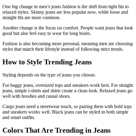
One big change in men’s jeans fashion is the shift from tight fits to
relaxed styles. Skinny jeans are less popular now, while loose and
straight fits are more common.
Another change is the focus on comfort. People want jeans that look
good but also feel easy to wear for long hours.
Fashion is also becoming more personal, meaning men are choosing
styles that match their lifestyle instead of following strict trends.
How to Style Trending Jeans
Styling depends on the type of jeans you choose.
For baggy jeans, oversized tops and sneakers work best. For straight
jeans, simple t-shirts and shirts create a clean look. Relaxed jeans go
well with hoodies and casual shoes.
Cargo jeans need a streetwear touch, so pairing them with bold tops
and sneakers works well. Black jeans can be styled in both simple
and smart outfits.
Colors That Are Trending in Jeans