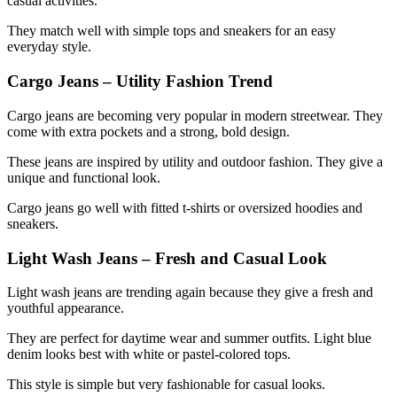
casual activities.
They match well with simple tops and sneakers for an easy
everyday style.
Cargo Jeans – Utility Fashion Trend
Cargo jeans are becoming very popular in modern streetwear. They
come with extra pockets and a strong, bold design.
These jeans are inspired by utility and outdoor fashion. They give a
unique and functional look.
Cargo jeans go well with fitted t-shirts or oversized hoodies and
sneakers.
Light Wash Jeans – Fresh and Casual Look
Light wash jeans are trending again because they give a fresh and
youthful appearance.
They are perfect for daytime wear and summer outfits. Light blue
denim looks best with white or pastel-colored tops.
This style is simple but very fashionable for casual looks.