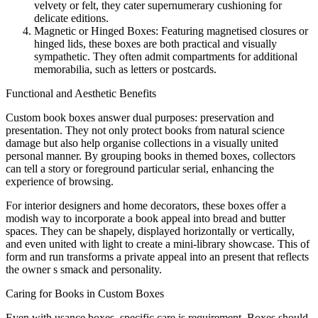
velvety or felt, they cater supernumerary cushioning for
delicate editions.
Magnetic or Hinged Boxes: Featuring magnetised closures or
hinged lids, these boxes are both practical and visually
sympathetic. They often admit compartments for additional
memorabilia, such as letters or postcards.
Functional and Aesthetic Benefits
Custom book boxes answer dual purposes: preservation and
presentation. They not only protect books from natural science
damage but also help organise collections in a visually united
personal manner. By grouping books in themed boxes, collectors
can tell a story or foreground particular serial, enhancing the
experience of browsing.
For interior designers and home decorators, these boxes offer a
modish way to incorporate a book appeal into bread and butter
spaces. They can be shapely, displayed horizontally or vertically,
and even united with light to create a mini-library showcase. This of
form and run transforms a private appeal into an present that reflects
the owner s smack and personality.
Caring for Books in Custom Boxes
Even with usance boxes, specific care is requirement. Boxes should