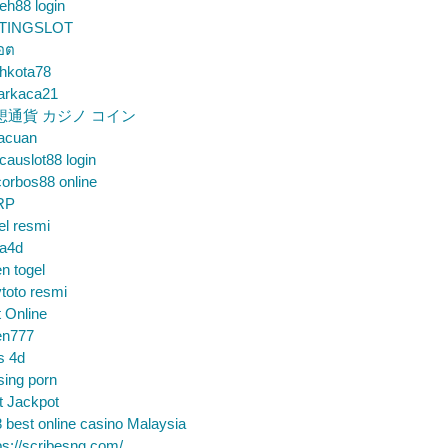
eh88 login
TINGSLOT
็อต
hkota78
arkaca21
想通貨 カジノ コイン
gacuan
auslot88 login
orbos88 online
RP
el resmi
sa4d
n togel
toto resmi
t Online
en777
s 4d
sing porn
t Jackpot
 best online casino Malaysia
ps://scribesng.com/