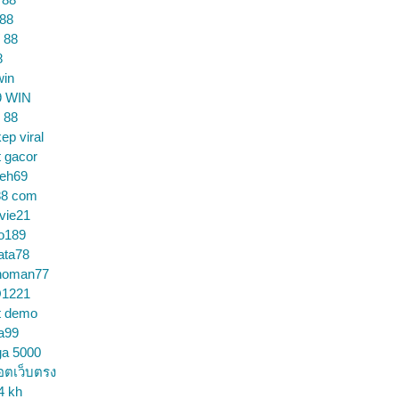
 88
 88
8
win
9 WIN
 88
ep viral
t gacor
ceh69
88 com
vie21
o189
ata78
noman77
1221
t demo
a99
ga 5000
อตเว็บตรง
4 kh