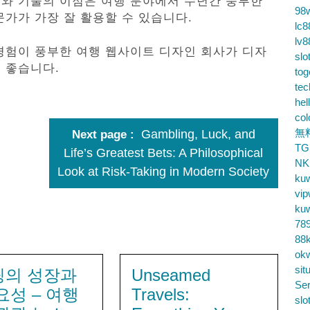
구와 기술의 이점은 여행 분야에서 수년간 풍부한
98
가가 가장 잘 활용할 수 있습니다.
lc8
lv8
경험이 풍부한 여행 웹사이트 디자인 회사가 디자
slo
 좋습니다.
tog
te
hel
co
無
Gambling, Luck, and
Next page
TG
Life’s Greatest Bets: A Philosophical
NK
Look at Risk-Taking in Modern Society
ku
vip
ku
78
88k
ok
sit
팅의 성장과
Unseamed
Ser
요성 – 여행
Travels:
slo