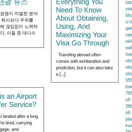
관광 뉴스
Everything You
tot
Need To Know
vid
 경쟁이 치열한 분야
Ma
About Obtaining,
 회사보다 우위를
บา
Using, And
위해 끊임없이 노력하
gel
다. 이들 중 대다수
Maximizing Your
vip
okf
Visa Go Through
ea
tra
Traveling abroad often
nhà
comes with exhilaration and
nhà
prediction, but it can also take
nhà
a [...]
55
tra
78
s an Airport
s8
fer Service?
28b
s8
t landed after a long
jab
’re tired, carrying
ku
gage, and
TR