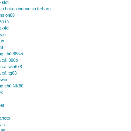
o slot
eo bokep indonesia terbaru
nsion88
คาร่า
ek4d
win
un
88
ng chủ 888vi
 cái 888p
 cái win678
 cái tg88
5win
ng chủ NK88
9k
et
artoto
win
 88