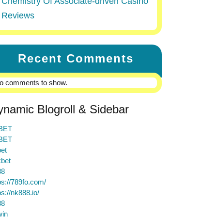
Chemistry Of Associate-driven Casino
Reviews
Recent Comments
o comments to show.
ynamic Blogroll & Sidebar
BET
BET
et
bet
88
ps://789fo.com/
ps://nk888.io/
88
win