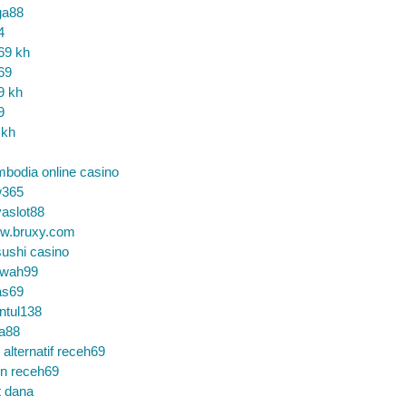
ga88
4
69 kh
69
9 kh
9
 kh
bodia online casino
365
aslot88
w.bruxy.com
ushi casino
wah99
as69
ntul138
a88
k alternatif receh69
in receh69
t dana