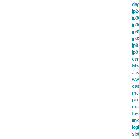
da
jp2
jp3
jp3
jp9
jp9
jp8
jp8
cam
Mw
Jav
ww
cas
me
pu
ma
foy
lin
log
slo