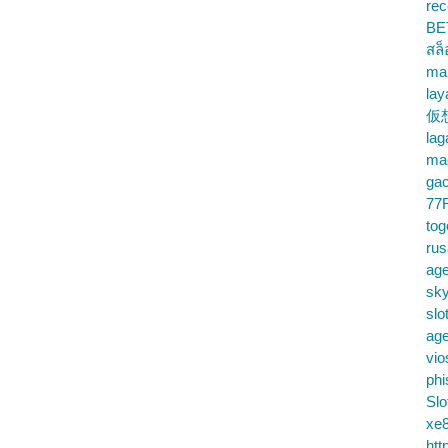
rec
BE
สล
ma
lay
仮
la
mac
gac
77
tog
ru
age
sky
slo
ag
vio
phi
Slo
xe8
htt