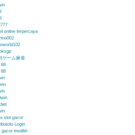
win
8
8
t777
el online terpercaya
chno002
loworld102
loksgp
料ゲーム麻雀
 88
 88
win
win
win
9win
bet
win
us slot gacor
ibutoto Login
t gacor ewallet