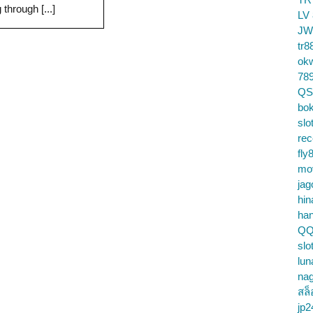
 through [...]
LV
JW
tr8
ok
78
QS
bok
slo
re
fly
mo
jag
hin
ha
QQ
slo
lun
na
สล็
jp2