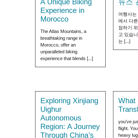
A Unique Biking
뉴스 
Experience in
여행사는
Morocco
에서 다른
점하기 
The Atlas Mountains, a
고 있습니
breathtaking range in
는 [...]
Morocco, offer an
unparalleled biking
experience that blends [...]
Exploring Xinjiang
What i
Uighur
Trans
Autonomous
you’ve jus
Region: A Journey
flight. You
Through China’s
heavy lug