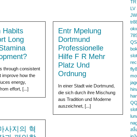
TR
LV
JW
tr8
ok
 Habits
Entr Mpelung
78
rt Long
Dortmund
QS
Stamina
Professionelle
bok
opment?
Hilfe F R Mehr
slo
re
Platz Und
ps through consistent
fly
Ordnung
at improve how the
mo
duces energy,
jag
In einer Stadt wie Dortmund,
rom effort, [...]
hin
die sich durch ihre Mischung
ha
aus Tradition und Moderne
QQ
auszeichnet, [...]
slo
lun
na
마사지의 혁
สล็
jp2