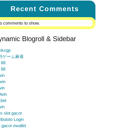
Recent Comments
o comments to show.
ynamic Blogroll & Sidebar
loksgp
料ゲーム麻雀
 88
 88
win
win
win
9win
bet
win
us slot gacor
ibutoto Login
t gacor ewallet