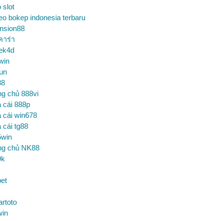
o slot
eo bokep indonesia terbaru
nsion88
คาร่า
ek4d
win
un
88
ng chủ 888vi
 cái 888p
 cái win678
 cái tg88
5win
ng chủ NK88
9k
et
artoto
win