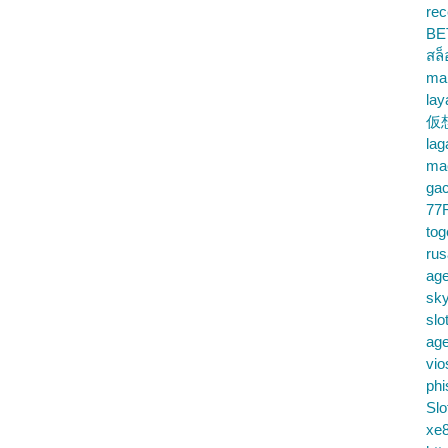
rec
BE
สล
ma
lay
仮
la
mac
gac
77
tog
ru
age
sky
slo
ag
vio
phi
Slo
xe8