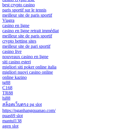
best crypto casino
paris sportif sur le tennis
meilleur site de paris sportif
Viagra
casino en ligne
casino en ligne retrait immédiat
meilleur site de paris sportif
crypto betting sites
meilleur site de pari sportif
casino live
nouveaux casino en ligne
siti casino esteri
migliori siti poker online italia
migliori nuovi casino online
online kazino
tg88
C168
TR88
hi88
สล็อตเว็บตรง pg slot
https://nganhangquanao.com/
puas69 slot
mantul138
agen slot