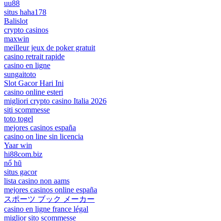
uu88
situs haha178
Balislot
crypto casinos
maxwin
meilleur jeux de poker gratuit
casino retrait rapide
casino en ligne
sungaitoto
Slot Gacor Hari Ini
casino online esteri
migliori crypto casino Italia 2026
siti scommesse
toto togel
mejores casinos españa
casino on line sin licencia
Yaar win
hi88com.biz
nổ hũ
situs gacor
lista casino non aams
mejores casinos online españa
スポーツ ブック メーカー
casino en ligne france légal
miglior sito scommesse