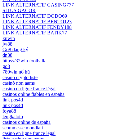
LINK ALTERNATIF GASING777
SITUS GACOR
LINK ALTERNATIF DODO69
LINK ALTERNATIF BENTO123
LINK ALTERNATIF FENDY188
LINK ALTERNATIF BATIK77
kuwin
jw88
Go8 đăng ký
dn88
https://32win.football/
go8
789win nổ hũ
casino crypto liste
casinò non aams
casino en ligne france légal
casinos online fiables en españa
link pos4d
link pos4d
foya88
lengkatoto
casinos online de españa
scommesse mondiali
casino en ligne france légal
lista casino non aams