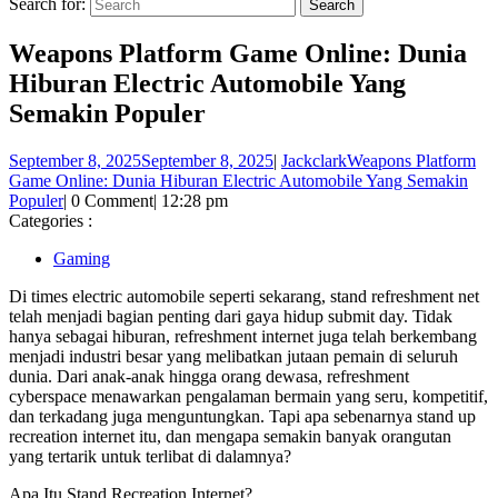
Search for:
Weapons Platform Game Online: Dunia
Hiburan Electric Automobile Yang
Semakin Populer
September 8, 2025
September 8, 2025
|
Jackclark
Weapons Platform
Game Online: Dunia Hiburan Electric Automobile Yang Semakin
Populer
|
0 Comment
|
12:28 pm
Categories :
Gaming
Di times electric automobile seperti sekarang, stand refreshment net
telah menjadi bagian penting dari gaya hidup submit day. Tidak
hanya sebagai hiburan, refreshment internet juga telah berkembang
menjadi industri besar yang melibatkan jutaan pemain di seluruh
dunia. Dari anak-anak hingga orang dewasa, refreshment
cyberspace menawarkan pengalaman bermain yang seru, kompetitif,
dan terkadang juga menguntungkan. Tapi apa sebenarnya stand up
recreation internet itu, dan mengapa semakin banyak orangutan
yang tertarik untuk terlibat di dalamnya?
Apa Itu Stand Recreation Internet?