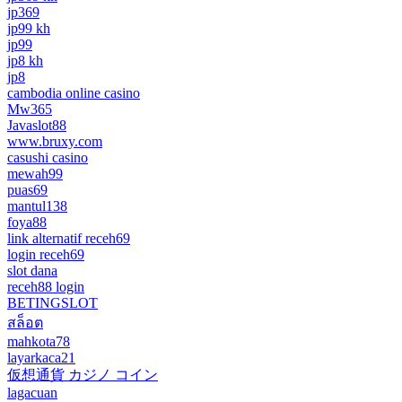
jp369
jp99 kh
jp99
jp8 kh
jp8
cambodia online casino
Mw365
Javaslot88
www.bruxy.com
casushi casino
mewah99
puas69
mantul138
foya88
link alternatif receh69
login receh69
slot dana
receh88 login
BETINGSLOT
สล็อต
mahkota78
layarkaca21
仮想通貨 カジノ コイン
lagacuan