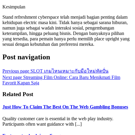
Kesimpulan
Stand refreshment cyberspace telah menjadi bagian penting dalam
kehidupan electric masa kini. Tidak hanya sebagai sarana hiburan,
namun juga sebagai wadah interaksi sosial, pengembangan
keterampilan, hingga peluang bisnis. Dengan banyaknya pilihan
yang tersedia, para pemain hanya perlu memilih place upright yang
sesuai dengan kebutuhan dan preferensi mereka.
Post navigation
Previous page
SLOT เกมไหนเหมาะกับมือใหม่หัดปั่น
Next page
Streaming Film Online: Cara Baru Menikmati Film
Favorit Kapan Saja
Related Post
Just How To Claim The Best On The Web Gambling Bonuses
Quality customer care is essential in the web play industry.
Participants often want guidance with [...]