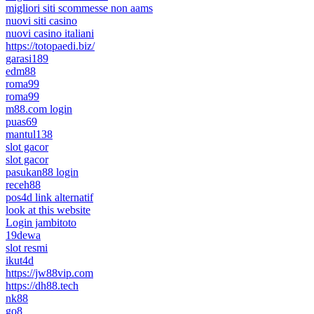
migliori siti scommesse non aams
nuovi siti casino
nuovi casino italiani
https://totopaedi.biz/
garasi189
edm88
roma99
roma99
m88.com login
puas69
mantul138
slot gacor
slot gacor
pasukan88 login
receh88
pos4d link alternatif
look at this website
Login jambitoto
19dewa
slot resmi
ikut4d
https://jw88vip.com
https://dh88.tech
nk88
go8