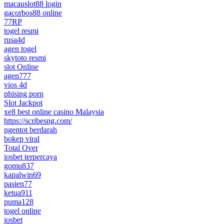
macauslot88 login
gacorbos88 online
77RP
togel resmi
rusa4d
agen togel
skytoto resmi
slot Online
agen777
vios 4d
phising porn
Slot Jackpot
xe8 best online casino Malaysia
https://scribesng.com/
ngentot berdarah
bokep viral
Total Over
iosbet terpercaya
gomu837
kapalwin69
pasien77
ketua911
puma128
togel online
iosbet