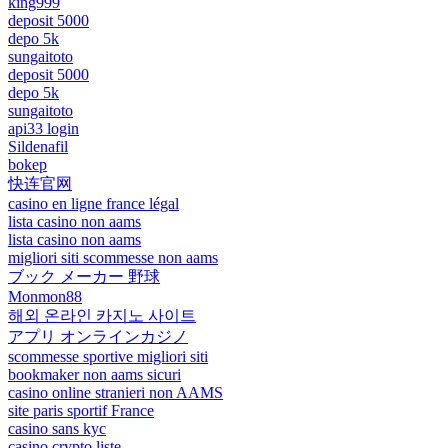
king999
deposit 5000
depo 5k
sungaitoto
deposit 5000
depo 5k
sungaitoto
api33 login
Sildenafil
bokep
快连官网
casino en ligne france légal
lista casino non aams
lista casino non aams
migliori siti scommesse non aams
ブック メーカー 野球
Monmon88
해외 온라인 카지노 사이트
アプリ オンラインカジノ
scommesse sportive migliori siti
bookmaker non aams sicuri
casino online stranieri non AAMS
site paris sportif France
casino sans kyc
casino crypto liste