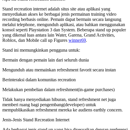
Stand recreation internet adalah situs site atau aplikasi yang
menyediakan akses ke berbagai jenis permainan training video
recording berbasis online. Pemain dapat bermain secara langsung
melalui telephone, mengunduh aplikasi, atau bahkan menggunakan
konsol seperti Playstation 3 dan System. Beberapa stand up populer
yang dikenal luas antara lain Water, Garena, Grand Activities,
Roblox, dan Mobile call up Figures
winner69
.
Stand ini memungkinkan pengguna untuk:
Bermain dengan pemain lain dari seluruh dunia
Mengunduh atau memainkan refreshment favorit secara instan
Berinteraksi dalam komunitas recreation
Melakukan pembelian dalam refreshment(in-game purchases)
Tidak hanya menyediakan hiburan, stand refreshment net juga
memberi ruang bagi pengembang(developer) untuk
mempublikasikan refreshment mereka ke audiens earthly concern.
Jenis-Jenis Stand Recreation Internet
Ada berbagai jenis stand up yang bisa disesuaikan dengan preferensi