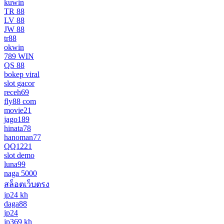
kuwin
TR 88
LV 88
JW 88
tr88
okwin
789 WIN
QS 88
bokep viral
slot gacor
receh69
fly88 com
movie21
jago189
hinata78
hanoman77
QQ1221
slot demo
luna99
naga 5000
สล็อตเว็บตรง
jp24 kh
daga88
jp24
jp369 kh