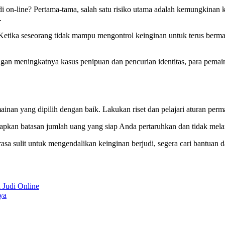
udi on-line? Pertama-tama, salah satu risiko utama adalah kemungkinan 
.
ne. Ketika seseorang tidak mampu mengontrol keinginan untuk terus berm
an meningkatnya kasus penipuan dan pencurian identitas, para pemain
ainan yang dipilih dengan baik. Lakukan riset dan pelajari aturan per
. Tetapkan batasan jumlah uang yang siap Anda pertaruhkan dan tidak me
rasa sulit untuk mengendalikan keinginan berjudi, segera cari bantuan
Judi Online
ya