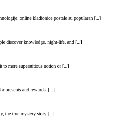
nologije, online kladionice postale su popularan [...]
 discover knowledge, night-life, and [...]
 to mere superstitious notion or [...]
or presents and rewards. [...]
the true mystery story [...]