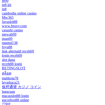
jp99
jp8 kh
jp8
cambodia online casino
Mw365
Javaslot88
www.bruxy.com
casushi casino
mewah99
puas69
mantul138
foya88
link alternatif receh69
login receh69
slot dana
receh88 login
BETINGSLOT
สล็อต
mahkota78
layarkaca21
仮想通貨 カジノ コイン
lagacuan
macauslot88 login
gacorbos88 online
77RP