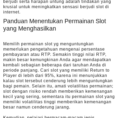
berjudi serta harapan untung adalah tindakan yang
krusial untuk meningkatkan sensasi berjudi slot di
internet.
Panduan Menentukan Permainan Slot
yang Menghasilkan
Memilih permainan slot yg menguntungkan
memerlukan pengetahuan mengenai persentase
pembayaran atau RTP. Semakin tinggi nilai RTP,
makin besar kemungkinan Anda agar mendapatkan
kembali sebagian beberapa dari taruhan Anda di
periode panjang. Cari slot yang memiliki Return to
Player di lebih dari 95%, karena ini menunjukkan
kalau slot tersebut cenderung lebih menguntungkan
bagi pemain. Selain itu, amati volatilitas permainan;
slot dengan risiko rendah memberikan kemenangan
kecil yang sering, sementara itu permainan slot yang
memiliki volatilitas tinggi memberikan kemenangan
besar namun cenderung jarang.
Kemudian, pelajari bermacam-macam jenis