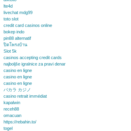
lte4d
livechat mdg99
toto slot
credit card casinos online
bokep indo
pin88 alternatif
ปิดโพรงบ้าน
Slot 5k
casinos accepting credit cards
najboljše igralnice za pravi denar
casino en ligne
casino en ligne
casino en ligne
バカラ カジノ
casino retrait immédiat
kapalwin
receh88
omacuan
https://rebahin.to/
togel