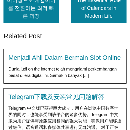
머니상으로 게임머니
The Essential Role
를 전환하는 최적 빠
of Calendars in
른 과정
Modern Life
Related Post
Menjadi Ahli Dalam Bermain Slot Online
Dunia judi on the internet telah mengalami perkembangan
pesat di era digital ini. Semakin banyak [...]
Telegram下载及安装常见问题解答
Telegram 中文版已获得巨大成功，用户在浏览中国数字世
界的同时，也能享受到该平台的诸多优势。Telegram 中文
版为用户提供与原版应用相同的强大功能，确保用户能够通
过短信、语音通话和多媒体共享进行无缝沟通。 对于正在