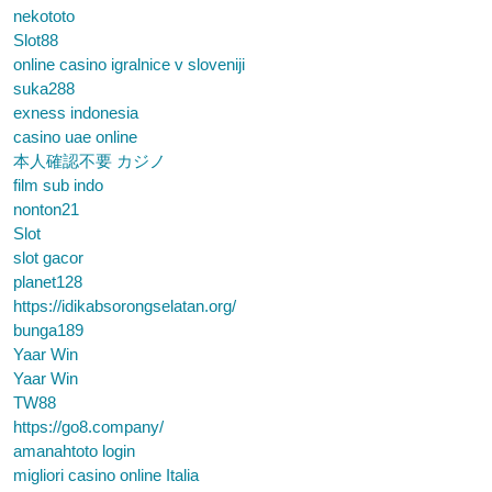
nekototo
Slot88
online casino igralnice v sloveniji
suka288
exness indonesia
casino uae online
本人確認不要 カジノ
film sub indo
nonton21
Slot
slot gacor
planet128
https://idikabsorongselatan.org/
bunga189
Yaar Win
Yaar Win
TW88
https://go8.company/
amanahtoto login
migliori casino online Italia