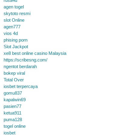
rusa4d
agen togel
skytoto resmi
slot Online
agen777
vios 4d
phising porn
Slot Jackpot
xe8 best online casino Malaysia
https://scribesng.com/
ngentot berdarah
bokep viral
Total Over
iosbet terpercaya
gomu837
kapalwin69
pasien77
ketua911
puma128
togel online
iosbet