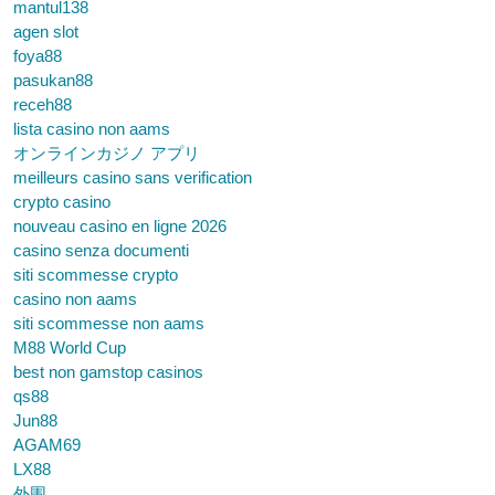
mantul138
agen slot
foya88
pasukan88
receh88
lista casino non aams
オンラインカジノ アプリ
meilleurs casino sans verification
crypto casino
nouveau casino en ligne 2026
casino senza documenti
siti scommesse crypto
casino non aams
siti scommesse non aams
M88 World Cup
best non gamstop casinos
qs88
Jun88
AGAM69
LX88
外围