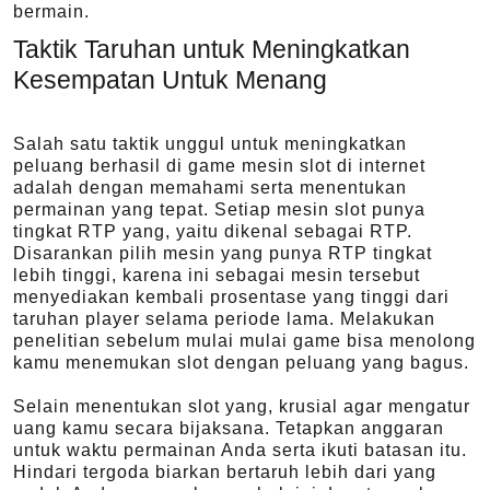
bermain.
Taktik Taruhan untuk Meningkatkan
Kesempatan Untuk Menang
Salah satu taktik unggul untuk meningkatkan
peluang berhasil di game mesin slot di internet
adalah dengan memahami serta menentukan
permainan yang tepat. Setiap mesin slot punya
tingkat RTP yang, yaitu dikenal sebagai RTP.
Disarankan pilih mesin yang punya RTP tingkat
lebih tinggi, karena ini sebagai mesin tersebut
menyediakan kembali prosentase yang tinggi dari
taruhan player selama periode lama. Melakukan
penelitian sebelum mulai mulai game bisa menolong
kamu menemukan slot dengan peluang yang bagus.
Selain menentukan slot yang, krusial agar mengatur
uang kamu secara bijaksana. Tetapkan anggaran
untuk waktu permainan Anda serta ikuti batasan itu.
Hindari tergoda biarkan bertaruh lebih dari yang