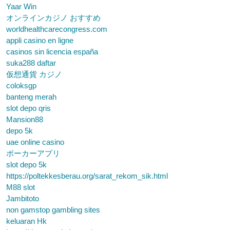
Yaar Win
オンラインカジノ おすすめ
worldhealthcarecongress.com
appli casino en ligne
casinos sin licencia españa
suka288 daftar
仮想通貨 カジノ
coloksgp
banteng merah
slot depo qris
Mansion88
depo 5k
uae online casino
ポーカーアプリ
slot depo 5k
https://poltekkesberau.org/sarat_rekom_sik.html
M88 slot
Jambitoto
non gamstop gambling sites
keluaran Hk