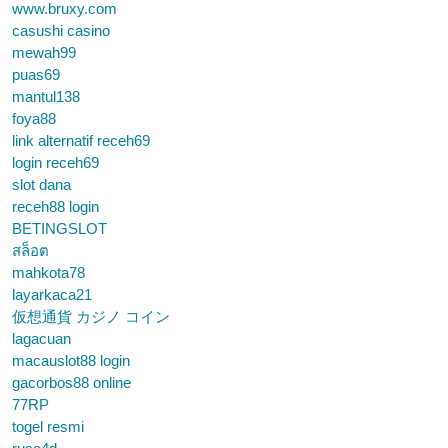
www.bruxy.com
casushi casino
mewah99
puas69
mantul138
foya88
link alternatif receh69
login receh69
slot dana
receh88 login
BETINGSLOT
สล็อต
mahkota78
layarkaca21
仮想通貨 カジノ コイン
lagacuan
macauslot88 login
gacorbos88 online
77RP
togel resmi