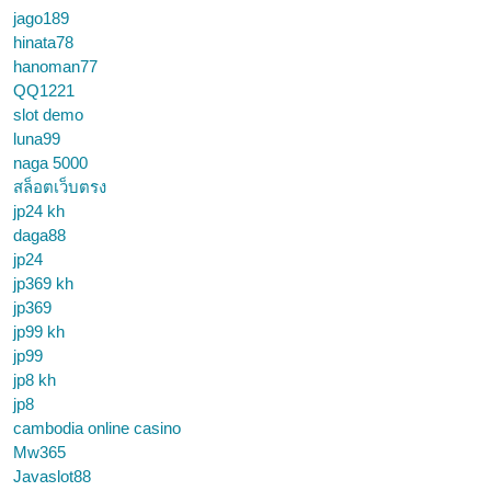
jago189
hinata78
hanoman77
QQ1221
slot demo
luna99
naga 5000
สล็อตเว็บตรง
jp24 kh
daga88
jp24
jp369 kh
jp369
jp99 kh
jp99
jp8 kh
jp8
cambodia online casino
Mw365
Javaslot88