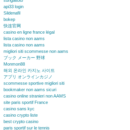
sungaitoto
api33 login
Sildenafil
bokep
快连官网
casino en ligne france légal
lista casino non aams
lista casino non aams
migliori siti scommesse non aams
ブック メーカー 野球
Monmon88
해외 온라인 카지노 사이트
アプリ オンラインカジノ
scommesse sportive migliori siti
bookmaker non aams sicuri
casino online stranieri non AAMS
site paris sportif France
casino sans kyc
casino crypto liste
best crypto casino
paris sportif sur le tennis