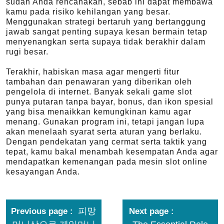
sudah Anda rencanakan, sebab ini dapat membawa
kamu pada risiko kehilangan yang besar.
Menggunakan strategi bertaruh yang bertanggung
jawab sangat penting supaya kesan bermain tetap
menyenangkan serta supaya tidak berakhir dalam
rugi besar.
Terakhir, habiskan masa agar mengerti fitur
tambahan dan penawaran yang diberikan oleh
pengelola di internet. Banyak sekali game slot
punya putaran tanpa bayar, bonus, dan ikon spesial
yang bisa menaikkan kemungkinan kamu agar
menang. Gunakan program ini, tetapi jangan lupa
akan menelaah syarat serta aturan yang berlaku.
Dengan pendekatan yang cermat serta taktik yang
tepat, kamu bakal menambah kesempatan Anda agar
mendapatkan kemenangan pada mesin slot online
kesayangan Anda.
피망
Previous page
Next page