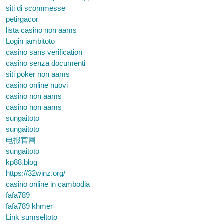
siti di scommesse
petirgacor
lista casino non aams
Login jambitoto
casino sans verification
casino senza documenti
siti poker non aams
casino online nuovi
casino non aams
casino non aams
sungaitoto
sungaitoto
电报官网
sungaitoto
kp88.blog
https://32winz.org/
casino online in cambodia
fafa789
fafa789 khmer
Link sumseltoto