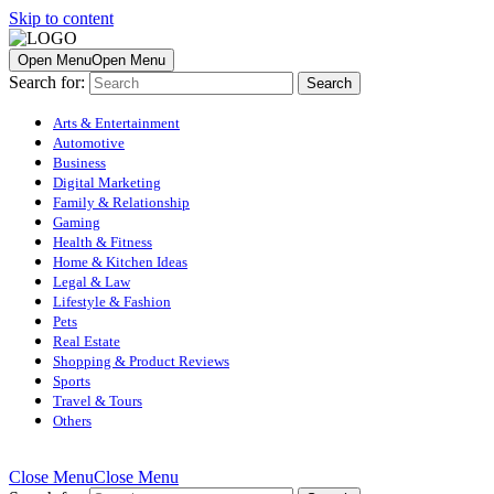
Skip to content
Open Menu
Open Menu
Search for:
Arts & Entertainment
Automotive
Business
Digital Marketing
Family & Relationship
Gaming
Health & Fitness
Home & Kitchen Ideas
Legal & Law
Lifestyle & Fashion
Pets
Real Estate
Shopping & Product Reviews
Sports
Travel & Tours
Others
Close Menu
Close Menu