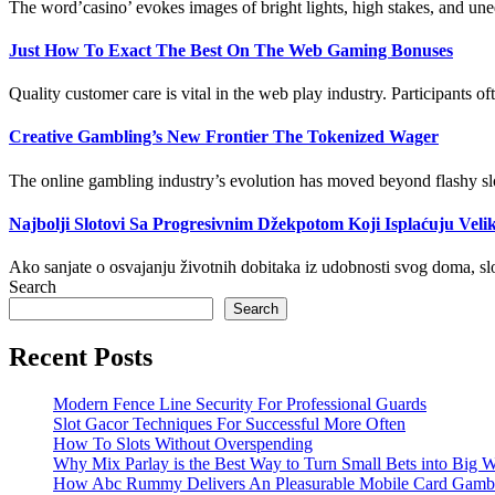
The word’casino’ evokes images of bright lights, high stakes, and uneq
Just How To Exact The Best On The Web Gaming Bonuses
Quality customer care is vital in the web play industry. Participants of
Creative Gambling’s New Frontier The Tokenized Wager
The online gambling industry’s evolution has moved beyond flashy slots
Najbolji Slotovi Sa Progresivnim Džekpotom Koji Isplaćuju Veli
Ako sanjate o osvajanju životnih dobitaka iz udobnosti svog doma, sl
Search
Search
Recent Posts
Modern Fence Line Security For Professional Guards
Slot Gacor Techniques For Successful More Often
How To Slots Without Overspending
Why Mix Parlay is the Best Way to Turn Small Bets into Big W
How Abc Rummy Delivers An Pleasurable Mobile Card Gamb