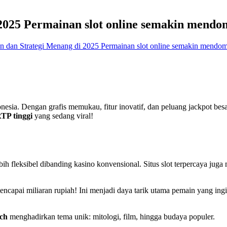
 2025 Permainan slot online semakin mendom
en dan Strategi Menang di 2025 Permainan slot online semakin mendomi
esia. Dengan grafis memukau, fitur inovatif, dan peluang jackpot besar,
TP tinggi
yang sedang viral!
ih fleksibel dibanding kasino konvensional. Situs slot terpercaya ju
encapai miliaran rupiah! Ini menjadi daya tarik utama pemain yang ing
ech
menghadirkan tema unik: mitologi, film, hingga budaya populer.