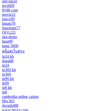
slot gacor
receh69
fly88 com
movie21
jago189
hinata78
hanoman77
QQ1221
slot demo
luna99
naga 5000
สล็อตเว็บตรง
jp24 kh
daga88
jp24
jp369 kh
jp369
jp99 kh
jp99
jp8 kh
jp8
cambodia online casino
Mw365
Javaslot88
www.bruxy.com