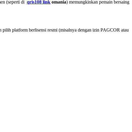
en (seperti di
qris108 link
omania
) memungkinkan pemain bersaing
 pilih platform berlisensi resmi (misalnya dengan izin PAGCOR atau