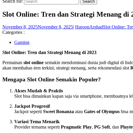
Search for:
Slot Online: Tren dan Strategi Menang di
November 8, 2025
November 8, 2025
|
HaroonArshad
Slot Online: Tr
Categories :
Gaming
Slot Online: Tren dan Strategi Menang di 2023
Permainan
slot online
semakin mendominasi dunia judi digital di Indon
akan membahas tren terkini, strategi menang, serta rekomendasi slot
R
Mengapa Slot Online Semakin Populer?
Akses Mudah & Praktis
Slot bisa dimainkan kapan saja via smartphone, membuatnya leb
Jackpot Progresif
Jackpot seperti
Sweet Bonanza
atau
Gates of Olympus
bisa m
Variasi Tema Menarik
Provider ternama seperti
Pragmatic Play
,
PG Soft
, dan
Playt