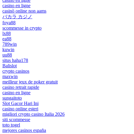
casino en ligne
casino en ligne
casinò online non aams
バカラ カジノ
foya88
scommesse in crypto
lx88
ea88
789win
kuwin
uu88
situs haha178
Balislot
crypto casinos
maxwin
meilleur jeux de poker gratuit
casino retrait rapide
casino en ligne
sungaitoto
Slot Gacor Hari Ini
casino online esteri
migliori crypto casino Italia 2026
siti scommesse
toto togel
mejores casinos españa