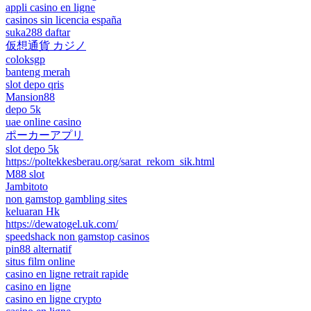
appli casino en ligne
casinos sin licencia españa
suka288 daftar
仮想通貨 カジノ
coloksgp
banteng merah
slot depo qris
Mansion88
depo 5k
uae online casino
ポーカーアプリ
slot depo 5k
https://poltekkesberau.org/sarat_rekom_sik.html
M88 slot
Jambitoto
non gamstop gambling sites
keluaran Hk
https://dewatogel.uk.com/
speedshack non gamstop casinos
pin88 alternatif
situs film online
casino en ligne retrait rapide
casino en ligne
casino en ligne crypto