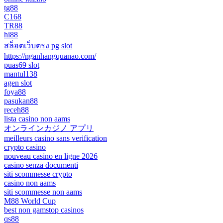
tg88
C168
TR88
hi88
สล็อตเว็บตรง pg slot
https://nganhangquanao.com/
puas69 slot
mantul138
agen slot
foya88
pasukan88
receh88
lista casino non aams
オンラインカジノ アプリ
meilleurs casino sans verification
crypto casino
nouveau casino en ligne 2026
casino senza documenti
siti scommesse crypto
casino non aams
siti scommesse non aams
M88 World Cup
best non gamstop casinos
qs88