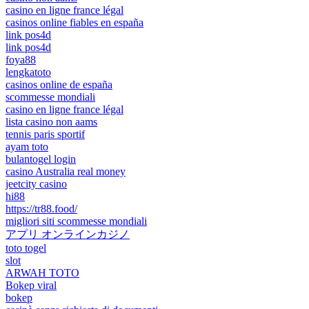
casino en ligne france légal
casinos online fiables en españa
link pos4d
link pos4d
foya88
lengkatoto
casinos online de españa
scommesse mondiali
casino en ligne france légal
lista casino non aams
tennis paris sportif
ayam toto
bulantogel login
casino Australia real money
jeetcity casino
hi88
https://tr88.food/
migliori siti scommesse mondiali
アプリ オンラインカジノ
toto togel
slot
ARWAH TOTO
Bokep viral
bokep