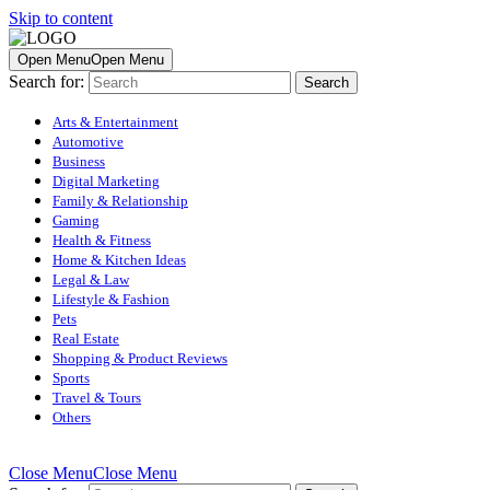
Skip to content
Open Menu
Open Menu
Search for:
Arts & Entertainment
Automotive
Business
Digital Marketing
Family & Relationship
Gaming
Health & Fitness
Home & Kitchen Ideas
Legal & Law
Lifestyle & Fashion
Pets
Real Estate
Shopping & Product Reviews
Sports
Travel & Tours
Others
Close Menu
Close Menu