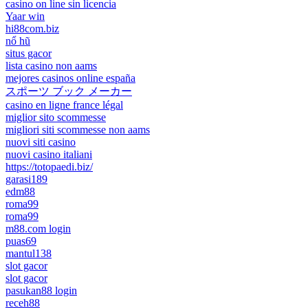
casino on line sin licencia
Yaar win
hi88com.biz
nổ hũ
situs gacor
lista casino non aams
mejores casinos online españa
スポーツ ブック メーカー
casino en ligne france légal
miglior sito scommesse
migliori siti scommesse non aams
nuovi siti casino
nuovi casino italiani
https://totopaedi.biz/
garasi189
edm88
roma99
roma99
m88.com login
puas69
mantul138
slot gacor
slot gacor
pasukan88 login
receh88