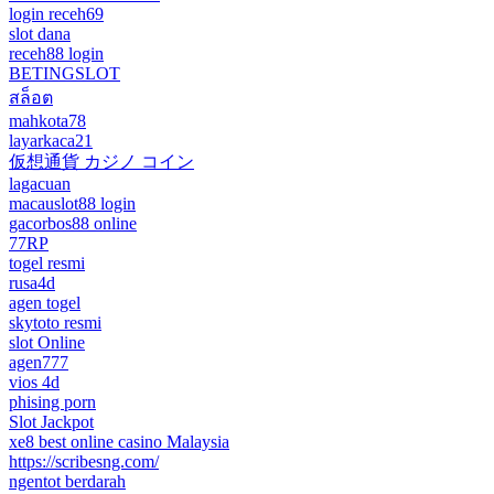
login receh69
slot dana
receh88 login
BETINGSLOT
สล็อต
mahkota78
layarkaca21
仮想通貨 カジノ コイン
lagacuan
macauslot88 login
gacorbos88 online
77RP
togel resmi
rusa4d
agen togel
skytoto resmi
slot Online
agen777
vios 4d
phising porn
Slot Jackpot
xe8 best online casino Malaysia
https://scribesng.com/
ngentot berdarah