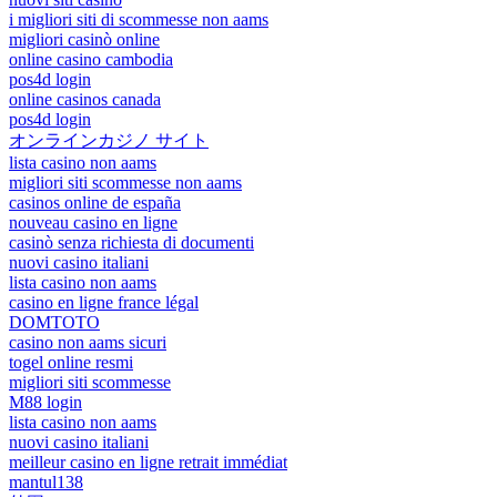
i migliori siti di scommesse non aams
migliori casinò online
online casino cambodia
pos4d login
online casinos canada
pos4d login
オンラインカジノ サイト
lista casino non aams
migliori siti scommesse non aams
casinos online de españa
nouveau casino en ligne
casinò senza richiesta di documenti
nuovi casino italiani
lista casino non aams
casino en ligne france légal
DOMTOTO
casino non aams sicuri
togel online resmi
migliori siti scommesse
M88 login
lista casino non aams
nuovi casino italiani
meilleur casino en ligne retrait immédiat
mantul138