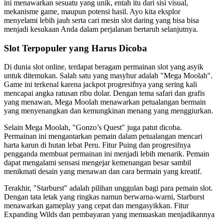
ini menawarkan sesuatu yang unik, entah itu dari sisi visual,
mekanisme game, maupun potensi hasil. Ayo kita eksplor
menyelami lebih jauh serta cari mesin slot daring yang bisa bisa
menjadi kesukaan Anda dalam perjalanan bertaruh selanjutnya.
Slot Terpopuler yang Harus Dicoba
Di dunia slot online, terdapat beragam permainan slot yang asyik
untuk ditemukan. Salah satu yang masyhur adalah "Mega Moolah".
Game ini terkenal karena jackpot progresifnya yang sering kali
mencapai angka ratusan ribu dolar. Dengan tema safari dan grafis
yang menawan, Mega Moolah menawarkan petualangan bermain
yang menyenangkan dan kemungkinan menang yang menggiurkan.
Selain Mega Moolah, "Gonzo’s Quest" juga patut dicoba.
Permainan ini mengantarkan pemain dalam petualangan mencari
harta karun di hutan lebat Peru. Fitur Puing dan progresifnya
pengganda membuat permainan ini menjadi lebih menarik. Pemain
dapat mengalami sensasi mengejar kemenangan besar sambil
menikmati desain yang menawan dan cara bermain yang kreatif.
Terakhir, "Starburst" adalah pilihan unggulan bagi para pemain slot.
Dengan tata letak yang ringkas namun berwarna-warni, Starburst
menawarkan gameplay yang cepat dan mengasyikkan. Fitur
Expanding Wilds dan pembayaran yang memuaskan menjadikannya