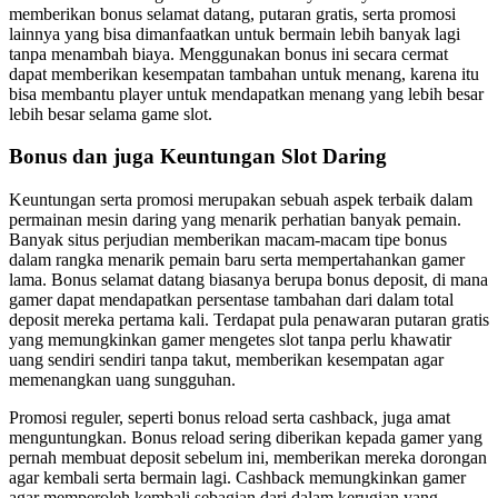
memberikan bonus selamat datang, putaran gratis, serta promosi
lainnya yang bisa dimanfaatkan untuk bermain lebih banyak lagi
tanpa menambah biaya. Menggunakan bonus ini secara cermat
dapat memberikan kesempatan tambahan untuk menang, karena itu
bisa membantu player untuk mendapatkan menang yang lebih besar
lebih besar selama game slot.
Bonus dan juga Keuntungan Slot Daring
Keuntungan serta promosi merupakan sebuah aspek terbaik dalam
permainan mesin daring yang menarik perhatian banyak pemain.
Banyak situs perjudian memberikan macam-macam tipe bonus
dalam rangka menarik pemain baru serta mempertahankan gamer
lama. Bonus selamat datang biasanya berupa bonus deposit, di mana
gamer dapat mendapatkan persentase tambahan dari dalam total
deposit mereka pertama kali. Terdapat pula penawaran putaran gratis
yang memungkinkan gamer mengetes slot tanpa perlu khawatir
uang sendiri sendiri tanpa takut, memberikan kesempatan agar
memenangkan uang sungguhan.
Promosi reguler, seperti bonus reload serta cashback, juga amat
menguntungkan. Bonus reload sering diberikan kepada gamer yang
pernah membuat deposit sebelum ini, memberikan mereka dorongan
agar kembali serta bermain lagi. Cashback memungkinkan gamer
agar memperoleh kembali sebagian dari dalam kerugian yang