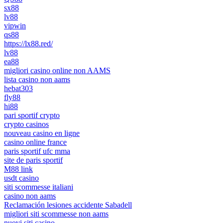
sx88
lv88
vipwin
qs88
https://lx88.red/
lv88
ea88
migliori casino online non AAMS
lista casino non aams
hebat303
fly88
hi88
pari sportif crypto
crypto casinos
nouveau casino en ligne
casino online france
paris sportif ufc mma
site de paris sportif
M88 link
usdt casino
siti scommesse italiani
casino non aams
Reclamación lesiones accidente Sabadell
migliori siti scommesse non aams
nuovi siti casino