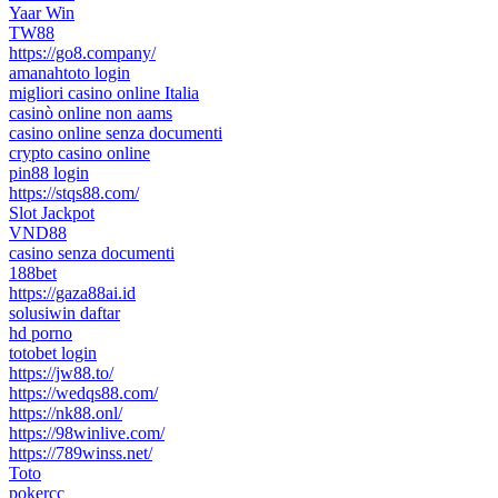
Yaar Win
TW88
https://go8.company/
amanahtoto login
migliori casino online Italia
casinò online non aams
casino online senza documenti
crypto casino online
pin88 login
https://stqs88.com/
Slot Jackpot
VND88
casino senza documenti
188bet
https://gaza88ai.id
solusiwin daftar
hd porno
totobet login
https://jw88.to/
https://wedqs88.com/
https://nk88.onl/
https://98winlive.com/
https://789winss.net/
Toto
pokercc