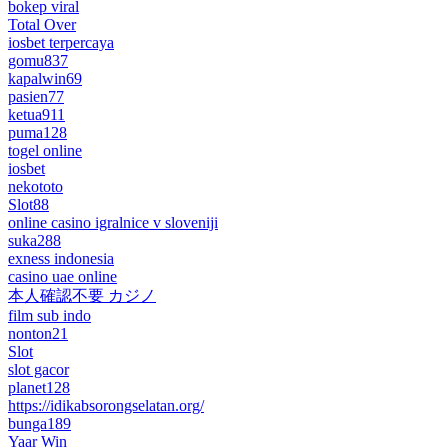
bokep viral
Total Over
iosbet terpercaya
gomu837
kapalwin69
pasien77
ketua911
puma128
togel online
iosbet
nekototo
Slot88
online casino igralnice v sloveniji
suka288
exness indonesia
casino uae online
本人確認不要 カジノ
film sub indo
nonton21
Slot
slot gacor
planet128
https://idikabsorongselatan.org/
bunga189
Yaar Win