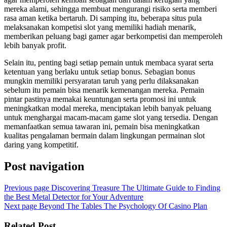
mereka alami, sehingga membuat mengurangi risiko serta memberi
rasa aman ketika bertaruh. Di samping itu, beberapa situs pula
melaksanakan kompetisi slot yang memiliki hadiah menarik,
memberikan peluang bagi gamer agar berkompetisi dan memperoleh
lebih banyak profit.
Selain itu, penting bagi setiap pemain untuk membaca syarat serta
ketentuan yang berlaku untuk setiap bonus. Sebagian bonus
mungkin memiliki persyaratan taruh yang perlu dilaksanakan
sebelum itu pemain bisa menarik kemenangan mereka. Pemain
pintar pastinya memakai keuntungan serta promosi ini untuk
meningkatkan modal mereka, menciptakan lebih banyak peluang
untuk menghargai macam-macam game slot yang tersedia. Dengan
memanfaatkan semua tawaran ini, pemain bisa meningkatkan
kualitas pengalaman bermain dalam lingkungan permainan slot
daring yang kompetitif.
Post navigation
Previous page
Discovering Treasure The Ultimate Guide to Finding
the Best Metal Detector for Your Adventure
Next page
Beyond The Tables The Psychology Of Casino Plan
Related Post