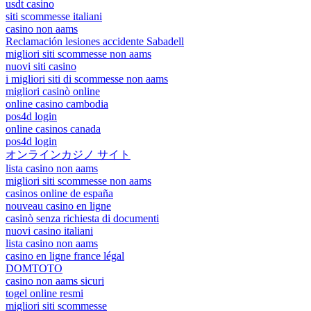
usdt casino
siti scommesse italiani
casino non aams
Reclamación lesiones accidente Sabadell
migliori siti scommesse non aams
nuovi siti casino
i migliori siti di scommesse non aams
migliori casinò online
online casino cambodia
pos4d login
online casinos canada
pos4d login
オンラインカジノ サイト
lista casino non aams
migliori siti scommesse non aams
casinos online de españa
nouveau casino en ligne
casinò senza richiesta di documenti
nuovi casino italiani
lista casino non aams
casino en ligne france légal
DOMTOTO
casino non aams sicuri
togel online resmi
migliori siti scommesse