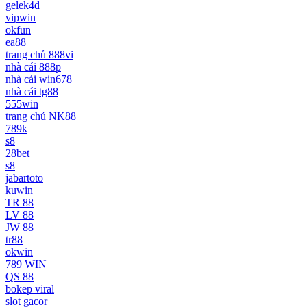
gelek4d
vipwin
okfun
ea88
trang chủ 888vi
nhà cái 888p
nhà cái win678
nhà cái tg88
555win
trang chủ NK88
789k
s8
28bet
s8
jabartoto
kuwin
TR 88
LV 88
JW 88
tr88
okwin
789 WIN
QS 88
bokep viral
slot gacor