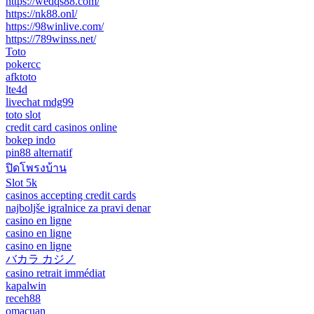
https://wedqs88.com/
https://nk88.onl/
https://98winlive.com/
https://789winss.net/
Toto
pokercc
afktoto
lte4d
livechat mdg99
toto slot
credit card casinos online
bokep indo
pin88 alternatif
ปิดโพรงบ้าน
Slot 5k
casinos accepting credit cards
najboljše igralnice za pravi denar
casino en ligne
casino en ligne
casino en ligne
バカラ カジノ
casino retrait immédiat
kapalwin
receh88
omacuan