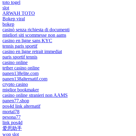
toto togel
slot
ARWAH TOTO
Bokep viral
bokep
casinò senza richiesta di documenti
migliori siti scommesse non aams
casino en ligne sans KYC
tennis paris sportif
casino en ligne retrait immediat
paris sportif tennis
casino online
tether casino online
panen138elite.com
panen138alternatif.com
crypto casino
miglior bookmaker
casino online stranieri non AAMS
panen77.shop
pos4d link alternatif
mortal78
pesona77
link pos4d
爱思助手
wop slot