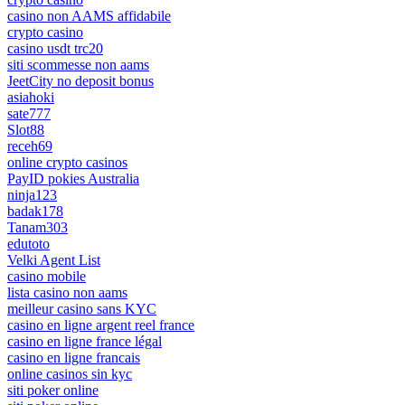
casino non AAMS affidabile
crypto casino
casino usdt trc20
siti scommesse non aams
JeetCity no deposit bonus
asiahoki
sate777
Slot88
receh69
online crypto casinos
PayID pokies Australia
ninja123
badak178
Tanam303
edutoto
Velki Agent List
casino mobile
lista casino non aams
meilleur casino sans KYC
casino en ligne argent reel france
casino en ligne france légal
casino en ligne francais
online casinos sin kyc
siti poker online