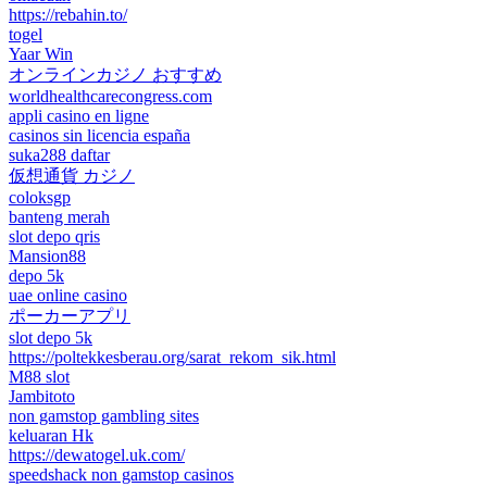
https://rebahin.to/
togel
Yaar Win
オンラインカジノ おすすめ
worldhealthcarecongress.com
appli casino en ligne
casinos sin licencia españa
suka288 daftar
仮想通貨 カジノ
coloksgp
banteng merah
slot depo qris
Mansion88
depo 5k
uae online casino
ポーカーアプリ
slot depo 5k
https://poltekkesberau.org/sarat_rekom_sik.html
M88 slot
Jambitoto
non gamstop gambling sites
keluaran Hk
https://dewatogel.uk.com/
speedshack non gamstop casinos