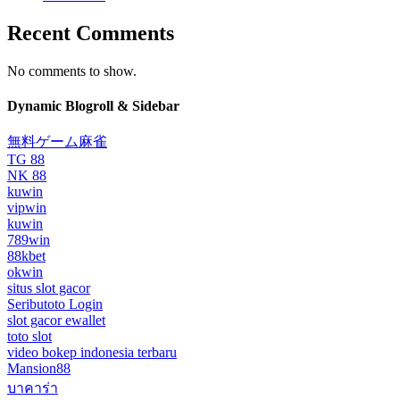
Recent Comments
No comments to show.
Dynamic Blogroll & Sidebar
無料ゲーム麻雀
TG 88
NK 88
kuwin
vipwin
kuwin
789win
88kbet
okwin
situs slot gacor
Seributoto Login
slot gacor ewallet
toto slot
video bokep indonesia terbaru
Mansion88
บาคาร่า