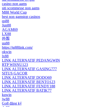
casino non aams
siti scommesse non aams
M88 World Cup
best non gamstop casinos
qs88
Jun88
AGAM69
LX88
外围
uu88
https://tg88link.com/
okwin
lx88
LINK ALTERNATIF PEDANGWIN
RTP WISNU123
LINK ALTERNATIF GASING777
SITUS GACOR
LINK ALTERNATIF DODO69
LINK ALTERNATIF BENTO123
LINK ALTERNATIF FENDY188
LINK ALTERNATIF BATIK77
kuwin
jw88
Go8 đăng ký