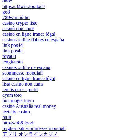
dn88
https://32win.football/
go8
789win nổ hũ
casino crypto liste
casinò non aams
casino en ligne france légal
casinos online fiables en españa
link pos4d
link pos4d
foya88
lengkatoto
casinos online de españa
scommesse mondiali
casino en ligne france légal
lista casino non aams
tennis paris sportif
ayam toto
bulantogel login
casino Australia real money
jeetcity casino
hi88
https://tr88.food/
migliori siti scommesse mondiali
アプリ オンラインカジノ