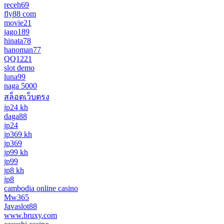
receh69
fly88 com
movie21
jago189
hinata78
hanoman77
QQ1221
slot demo
luna99
naga 5000
สล็อตเว็บตรง
jp24 kh
daga88
jp24
jp369 kh
jp369
jp99 kh
jp99
jp8 kh
jp8
cambodia online casino
Mw365
Javaslot88
www.bruxy.com