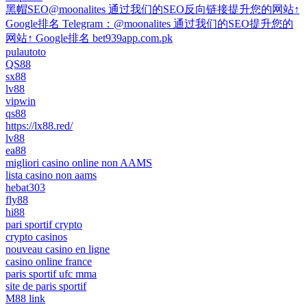
黑帽SEO@moonalites 通过我们的SEO反向链接提升您的网站↑
Google排名 Telegram：@moonalites 通过我们的SEO提升您的
网站↑ Google排名 bet939app.com.pk
pulautoto
QS88
sx88
lv88
vipwin
qs88
https://lx88.red/
lv88
ea88
migliori casino online non AAMS
lista casino non aams
hebat303
fly88
hi88
pari sportif crypto
crypto casinos
nouveau casino en ligne
casino online france
paris sportif ufc mma
site de paris sportif
M88 link