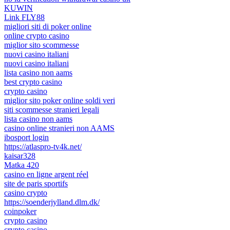
KUWIN
Link FLY88
migliori siti di poker online
online crypto casino
miglior sito scommesse
nuovi casino italiani
nuovi casino italiani
lista casino non aams
best crypto casino
crypto casino
miglior sito poker online soldi veri
siti scommesse stranieri legali
lista casino non aams
casino online stranieri non AAMS
ibosport login
https://atlaspro-tv4k.net/
kaisar328
Matka 420
casino en ligne argent réel
site de paris sportifs
casino crypto
https://soenderjylland.dlm.dk/
coinpoker
crypto casino
crypto casino