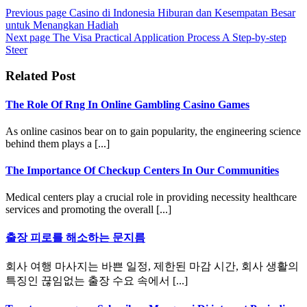
Previous page
Casino di Indonesia Hiburan dan Kesempatan Besar
untuk Menangkan Hadiah
Next page
The Visa Practical Application Process A Step-by-step
Steer
Related Post
The Role Of Rng In Online Gambling Casino Games
As online casinos bear on to gain popularity, the engineering science
behind them plays a [...]
The Importance Of Checkup Centers In Our Communities
Medical centers play a crucial role in providing necessity healthcare
services and promoting the overall [...]
출장 피로를 해소하는 문지름
회사 여행 마사지는 바쁜 일정, 제한된 마감 시간, 회사 생활의
특징인 끊임없는 출장 수요 속에서 [...]