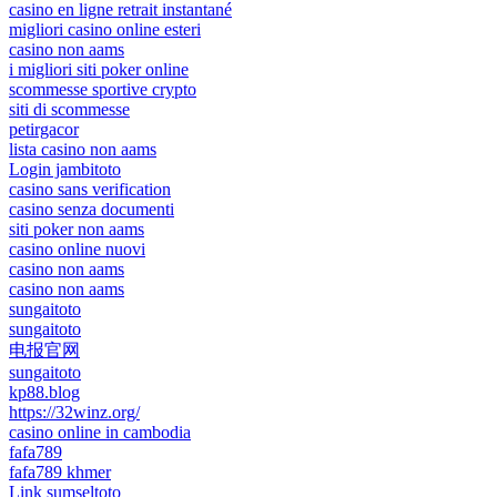
casino en ligne retrait instantané
migliori casino online esteri
casino non aams
i migliori siti poker online
scommesse sportive crypto
siti di scommesse
petirgacor
lista casino non aams
Login jambitoto
casino sans verification
casino senza documenti
siti poker non aams
casino online nuovi
casino non aams
casino non aams
sungaitoto
sungaitoto
电报官网
sungaitoto
kp88.blog
https://32winz.org/
casino online in cambodia
fafa789
fafa789 khmer
Link sumseltoto