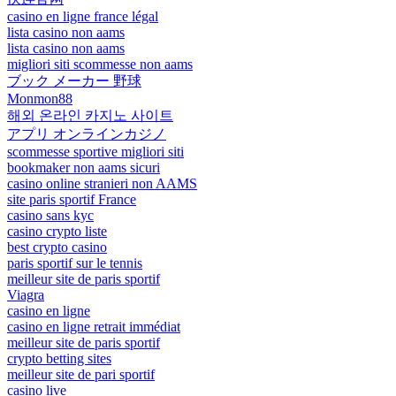
casino en ligne france légal
lista casino non aams
lista casino non aams
migliori siti scommesse non aams
ブック メーカー 野球
Monmon88
해외 온라인 카지노 사이트
アプリ オンラインカジノ
scommesse sportive migliori siti
bookmaker non aams sicuri
casino online stranieri non AAMS
site paris sportif France
casino sans kyc
casino crypto liste
best crypto casino
paris sportif sur le tennis
meilleur site de paris sportif
Viagra
casino en ligne
casino en ligne retrait immédiat
meilleur site de paris sportif
crypto betting sites
meilleur site de pari sportif
casino live