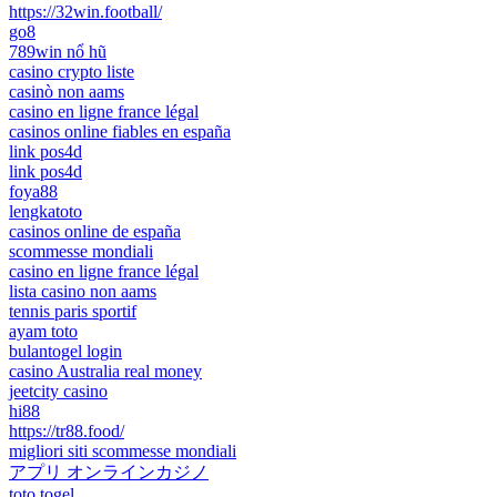
https://32win.football/
go8
789win nổ hũ
casino crypto liste
casinò non aams
casino en ligne france légal
casinos online fiables en españa
link pos4d
link pos4d
foya88
lengkatoto
casinos online de españa
scommesse mondiali
casino en ligne france légal
lista casino non aams
tennis paris sportif
ayam toto
bulantogel login
casino Australia real money
jeetcity casino
hi88
https://tr88.food/
migliori siti scommesse mondiali
アプリ オンラインカジノ
toto togel