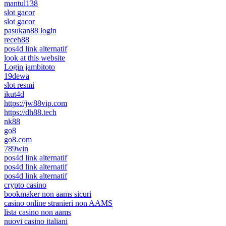
mantul138
slot gacor
slot gacor
pasukan88 login
receh88
pos4d link alternatif
look at this website
Login jambitoto
19dewa
slot resmi
ikut4d
https://jw88vip.com
https://dh88.tech
nk88
go8
go8.com
789win
pos4d link alternatif
pos4d link alternatif
pos4d link alternatif
crypto casino
bookmaker non aams sicuri
casino online stranieri non AAMS
lista casino non aams
nuovi casino italiani