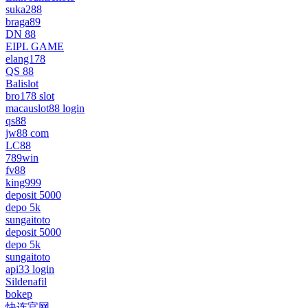
suka288
braga89
DN 88
EIPL GAME
elang178
QS 88
Balislot
bro178 slot
macauslot88 login
qs88
jw88 com
LC88
789win
fv88
king999
deposit 5000
depo 5k
sungaitoto
deposit 5000
depo 5k
sungaitoto
api33 login
Sildenafil
bokep
快连官网