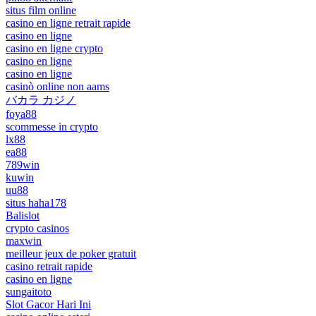
situs film online
casino en ligne retrait rapide
casino en ligne
casino en ligne crypto
casino en ligne
casino en ligne
casinò online non aams
バカラ カジノ
foya88
scommesse in crypto
lx88
ea88
789win
kuwin
uu88
situs haha178
Balislot
crypto casinos
maxwin
meilleur jeux de poker gratuit
casino retrait rapide
casino en ligne
sungaitoto
Slot Gacor Hari Ini