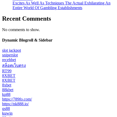
Excites As Well As Techniques The Actual Exhilarating An
Entire World Of Gambling Establishments
Recent Comments
No comments to show.
Dynamic Blogroll & Sidebar
slot jackpot
sniperslot
recehbet
สล็อตเว็บตรง
RT99
8XBET
8XBET
8xbet
88kbet
kp88
https://789fo.com/
https://nk888.io/
qs88
kuwin