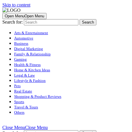
Skip to content
Open Menu
Open Menu
Search for:
Arts & Entertainment
Automotive
Business
Digital Marketing
Family & Relationship
Gaming
Health & Fitness
Home & Kitchen Ideas
Legal & Law
Lifestyle & Fashion
Pets
Real Estate
Shopping & Product Reviews
Sports
Travel & Tours
Others
Close Menu
Close Menu