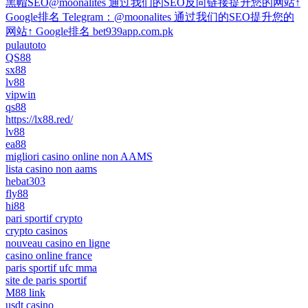
黑帽SEO@moonalites 通过我们的SEO反向链接提升您的网站↑
Google排名 Telegram：@moonalites 通过我们的SEO提升您的
网站↑ Google排名 bet939app.com.pk
pulautoto
QS88
sx88
lv88
vipwin
qs88
https://lx88.red/
lv88
ea88
migliori casino online non AAMS
lista casino non aams
hebat303
fly88
hi88
pari sportif crypto
crypto casinos
nouveau casino en ligne
casino online france
paris sportif ufc mma
site de paris sportif
M88 link
usdt casino