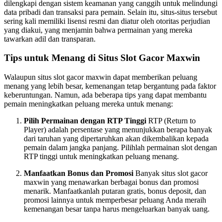
dilengkapi dengan sistem keamanan yang canggih untuk melindungi
data pribadi dan transaksi para pemain. Selain itu, situs-situs tersebut
sering kali memiliki lisensi resmi dan diatur oleh otoritas perjudian
yang diakui, yang menjamin bahwa permainan yang mereka
tawarkan adil dan transparan.
Tips untuk Menang di Situs Slot Gacor Maxwin
Walaupun situs slot gacor maxwin dapat memberikan peluang
menang yang lebih besar, kemenangan tetap bergantung pada faktor
keberuntungan. Namun, ada beberapa tips yang dapat membantu
pemain meningkatkan peluang mereka untuk menang:
Pilih Permainan dengan RTP Tinggi
RTP (Return to
Player) adalah persentase yang menunjukkan berapa banyak
dari taruhan yang dipertaruhkan akan dikembalikan kepada
pemain dalam jangka panjang. Pilihlah permainan slot dengan
RTP tinggi untuk meningkatkan peluang menang.
Manfaatkan Bonus dan Promosi
Banyak situs slot gacor
maxwin yang menawarkan berbagai bonus dan promosi
menarik. Manfaatkanlah putaran gratis, bonus deposit, dan
promosi lainnya untuk memperbesar peluang Anda meraih
kemenangan besar tanpa harus mengeluarkan banyak uang.