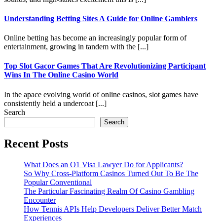
Understanding Betting Sites A Guide for Online Gamblers
Online betting has become an increasingly popular form of
entertainment, growing in tandem with the [...]
Top Slot Gacor Games That Are Revolutionizing Participant
Wins In The Online Casino World
In the apace evolving world of online casinos, slot games have
consistently held a undercoat [...]
Search
Search
Recent Posts
What Does an O1 Visa Lawyer Do for Applicants?
So Why Cross-Platform Casinos Turned Out To Be The
Popular Conventional
The Particular Fascinating Realm Of Casino Gambling
Encounter
How Tennis APIs Help Developers Deliver Better Match
Experiences