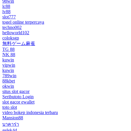
98win
lc88
lv88
slot777
togel online terpercaya
techno002
helloworld102
coloksgp
無料ゲーム麻雀
TG 88
NK 88
kuwin
vipwin
kuwin
789win
88kbet
okwin
situs slot gacor
Seributoto Login
slot gacor ewallet
toto slot
video bokep indonesia terbaru
Mansion88
บาคาร่า
gelek4d