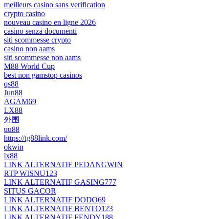
meilleurs casino sans verification
crypto casino
nouveau casino en ligne 2026
casino senza documenti
siti scommesse crypto
casino non aams
siti scommesse non aams
M88 World Cup
best non gamstop casinos
qs88
Jun88
AGAM69
LX88
外围
uu88
https://tg88link.com/
okwin
lx88
LINK ALTERNATIF PEDANGWIN
RTP WISNU123
LINK ALTERNATIF GASING777
SITUS GACOR
LINK ALTERNATIF DODO69
LINK ALTERNATIF BENTO123
LINK ALTERNATIF FENDY188