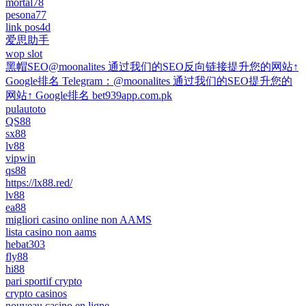
mortal78
pesona77
link pos4d
爱思助手
wop slot
黑帽SEO@moonalites 通过我们的SEO反向链接提升您的网站↑
Google排名 Telegram：@moonalites 通过我们的SEO提升您的
网站↑ Google排名 bet939app.com.pk
pulautoto
QS88
sx88
lv88
vipwin
qs88
https://lx88.red/
lv88
ea88
migliori casino online non AAMS
lista casino non aams
hebat303
fly88
hi88
pari sportif crypto
crypto casinos
nouveau casino en ligne