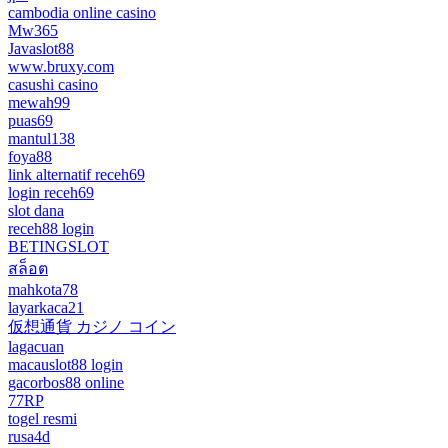
cambodia online casino
Mw365
Javaslot88
www.bruxy.com
casushi casino
mewah99
puas69
mantul138
foya88
link alternatif receh69
login receh69
slot dana
receh88 login
BETINGSLOT
สล็อต
mahkota78
layarkaca21
仮想通貨 カジノ コイン
lagacuan
macauslot88 login
gacorbos88 online
77RP
togel resmi
rusa4d