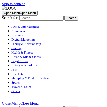
Skip to content
Open Menu
Open Menu
Search for:
Arts & Entertainment
Automotive
Business
Digital Marketing
Family & Relationship
Gaming
Health & Fitness
Home & Kitchen Ideas
Legal & Law
Lifestyle & Fashion
Pets
Real Estate
Shopping & Product Reviews
Sports
Travel & Tours
Others
Close Menu
Close Menu