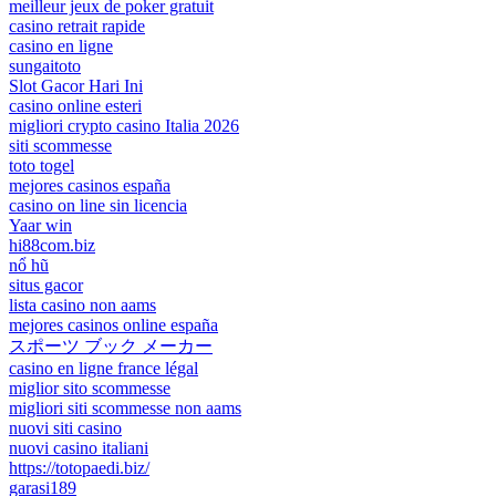
meilleur jeux de poker gratuit
casino retrait rapide
casino en ligne
sungaitoto
Slot Gacor Hari Ini
casino online esteri
migliori crypto casino Italia 2026
siti scommesse
toto togel
mejores casinos españa
casino on line sin licencia
Yaar win
hi88com.biz
nổ hũ
situs gacor
lista casino non aams
mejores casinos online españa
スポーツ ブック メーカー
casino en ligne france légal
miglior sito scommesse
migliori siti scommesse non aams
nuovi siti casino
nuovi casino italiani
https://totopaedi.biz/
garasi189