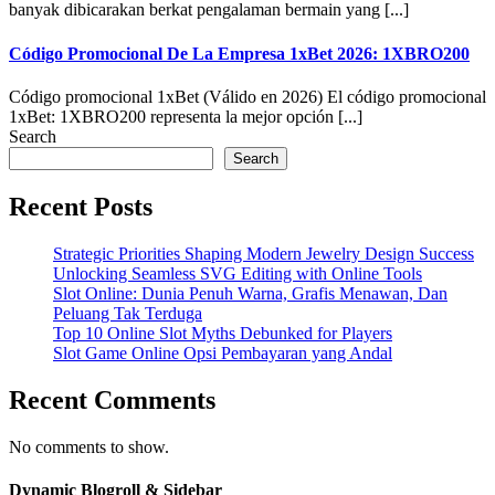
banyak dibicarakan berkat pengalaman bermain yang [...]
Código Promocional De La Empresa 1xBet 2026: 1XBRO200
Código promocional 1xBet (Válido en 2026) El código promocional
1xBet: 1XBRO200 representa la mejor opción [...]
Search
Search
Recent Posts
Strategic Priorities Shaping Modern Jewelry Design Success
Unlocking Seamless SVG Editing with Online Tools
Slot Online: Dunia Penuh Warna, Grafis Menawan, Dan
Peluang Tak Terduga
Top 10 Online Slot Myths Debunked for Players
Slot Game Online Opsi Pembayaran yang Andal
Recent Comments
No comments to show.
Dynamic Blogroll & Sidebar