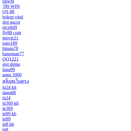
okwin
789 WIN
QS 88
bokep viral
slot gacor
receh69
fly88 com
movie21
jago189
hinata78
hanoman77
QQ1221
slot demo
luna99
naga 5000
สล็อตเว็บตรง
jp24 kh
daga88
jp24
jp369 kh
jp369
jp99 kh
jp99
jp8 kh
jp8