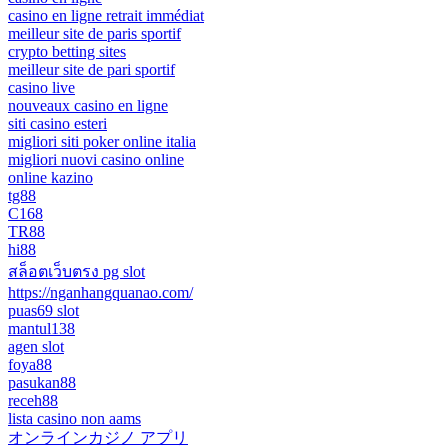
casino en ligne retrait immédiat
meilleur site de paris sportif
crypto betting sites
meilleur site de pari sportif
casino live
nouveaux casino en ligne
siti casino esteri
migliori siti poker online italia
migliori nuovi casino online
online kazino
tg88
C168
TR88
hi88
สล็อตเว็บตรง pg slot
https://nganhangquanao.com/
puas69 slot
mantul138
agen slot
foya88
pasukan88
receh88
lista casino non aams
オンラインカジノ アプリ