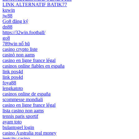
LINK ALTERNATIF BATIK77
kuwin
jw88
Go8 đăng ký
dn88
https://32win.football/
go8
789win nổ hũ
casino crypto liste
casinò non aams
casino en ligne france légal
casinos online fiables en españa
link pos4d
link pos4d
foya88
lengkatoto
casinos online de españa
scommesse mondiali
casino en ligne france légal
lista casino non aams
tennis paris sportif
ayam toto
bulantogel login
casino Australia real money
jeetcity casino