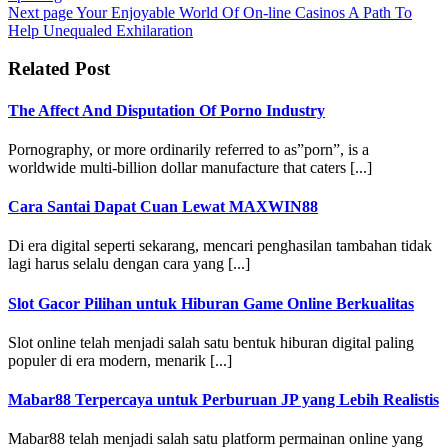
Next page
Your Enjoyable World Of On-line Casinos A Path To
Help Unequaled Exhilaration
Related Post
The Affect And Disputation Of Porno Industry
Pornography, or more ordinarily referred to as”porn”, is a
worldwide multi-billion dollar manufacture that caters [...]
Cara Santai Dapat Cuan Lewat MAXWIN88
Di era digital seperti sekarang, mencari penghasilan tambahan tidak
lagi harus selalu dengan cara yang [...]
Slot Gacor Pilihan untuk Hiburan Game Online Berkualitas
Slot online telah menjadi salah satu bentuk hiburan digital paling
populer di era modern, menarik [...]
Mabar88 Terpercaya untuk Perburuan JP yang Lebih Realistis
Mabar88 telah menjadi salah satu platform permainan online yang