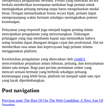
memperkaya pengalaman bermain. Promo yang diberikan secara
berkala memberikan kesempatan tambahan bagi pemain untuk
meningkatkan peluang menang tanpa harus mengeluarkan modal
besar. Dengan memanfaatkan bonus secara bijak, pemain dapat
memperpanjang waktu bermain sekaligus meningkatkan potensi
keuntungan.
Pelayanan yang responsif juga menjadi bagian penting dalam
menciptakan pengalaman yang menyenangkan. Dukungan
pelanggan yang siap membantu kapan saja memastikan bahwa
setiap kendala dapat ditangani dengan cepat dan profesional. Hal ini
memberikan rasa aman dan kepercayaan bagi pemain selama
menggunakan platform.
Keseluruhan pengalaman yang ditawarkan oleh
centil11
mencerminkan perpaduan antara hiburan, peluang, dan kenyamanan
dalam satu tempat. Bagi para pecinta permainan online yang
mencari sensasi bermain yang berbeda sekaligus peluang
kemenangan yang lebih besar, platform ini menjadi salah satu opsi
yang layak dipertimbangkan.
Post navigation
Previous page
The Rise Of On The Web Gambling: A New Age Of
Sporting