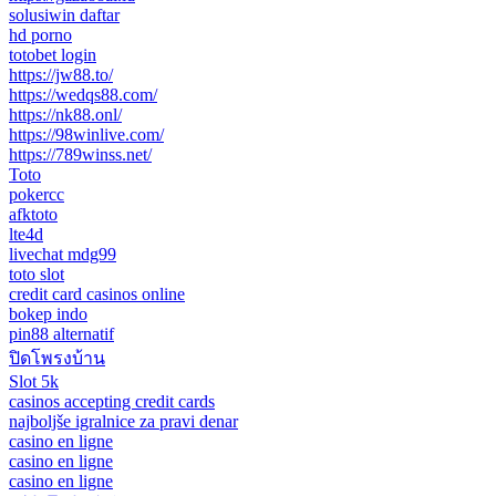
solusiwin daftar
hd porno
totobet login
https://jw88.to/
https://wedqs88.com/
https://nk88.onl/
https://98winlive.com/
https://789winss.net/
Toto
pokercc
afktoto
lte4d
livechat mdg99
toto slot
credit card casinos online
bokep indo
pin88 alternatif
ปิดโพรงบ้าน
Slot 5k
casinos accepting credit cards
najboljše igralnice za pravi denar
casino en ligne
casino en ligne
casino en ligne