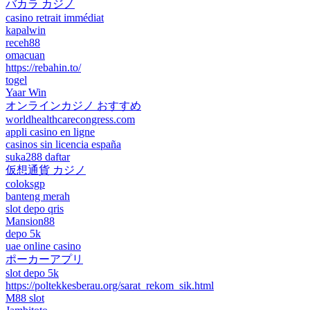
バカラ カジノ
casino retrait immédiat
kapalwin
receh88
omacuan
https://rebahin.to/
togel
Yaar Win
オンラインカジノ おすすめ
worldhealthcarecongress.com
appli casino en ligne
casinos sin licencia españa
suka288 daftar
仮想通貨 カジノ
coloksgp
banteng merah
slot depo qris
Mansion88
depo 5k
uae online casino
ポーカーアプリ
slot depo 5k
https://poltekkesberau.org/sarat_rekom_sik.html
M88 slot