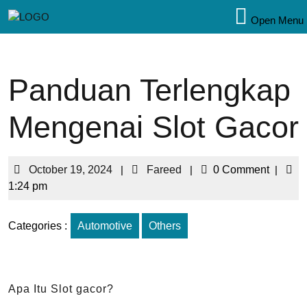
Open Menu
Panduan Terlengkap
Mengenai Slot Gacor
October 19, 2024
|
Fareed
|
0 Comment
|
1:24 pm
Categories :
Automotive
Others
Apa Itu Slot gacor?