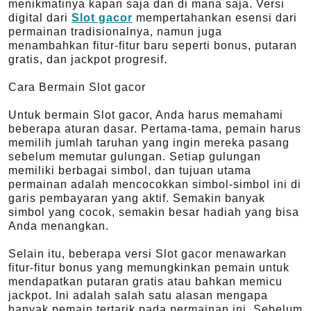
menikmatinya kapan saja dan di mana saja. Versi
digital dari
Slot gacor
mempertahankan esensi dari
permainan tradisionalnya, namun juga
menambahkan fitur-fitur baru seperti bonus, putaran
gratis, dan jackpot progresif.
Cara Bermain Slot gacor
Untuk bermain Slot gacor, Anda harus memahami
beberapa aturan dasar. Pertama-tama, pemain harus
memilih jumlah taruhan yang ingin mereka pasang
sebelum memutar gulungan. Setiap gulungan
memiliki berbagai simbol, dan tujuan utama
permainan adalah mencocokkan simbol-simbol ini di
garis pembayaran yang aktif. Semakin banyak
simbol yang cocok, semakin besar hadiah yang bisa
Anda menangkan.
Selain itu, beberapa versi Slot gacor menawarkan
fitur-fitur bonus yang memungkinkan pemain untuk
mendapatkan putaran gratis atau bahkan memicu
jackpot. Ini adalah salah satu alasan mengapa
banyak pemain tertarik pada permainan ini. Sebelum