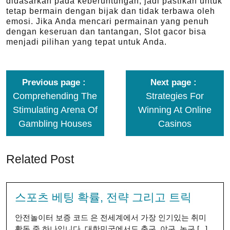
didasarkan pada keberuntungan, jadi pastikan untuk
tetap bermain dengan bijak dan tidak terbawa oleh
emosi. Jika Anda mencari permainan yang penuh
dengan keseruan dan tantangan, Slot gacor bisa
menjadi pilihan yang tepat untuk Anda.
Previous page
Next page
Comprehending The
Strategies For
Stimulating Arena Of
Winning At Online
Gambling Houses
Casinos
Related Post
스포츠 베팅 확률, 전략 그리고 트릭
안전놀이터 보증 코드 은 전세계에서 가장 인기있는 취미
활동 중 하나입니다. 대한민국에서도 축구, 야구, 농구 [...]