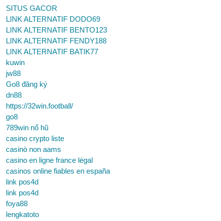
SITUS GACOR
LINK ALTERNATIF DODO69
LINK ALTERNATIF BENTO123
LINK ALTERNATIF FENDY188
LINK ALTERNATIF BATIK77
kuwin
jw88
Go8 đăng ký
dn88
https://32win.football/
go8
789win nổ hũ
casino crypto liste
casinò non aams
casino en ligne france légal
casinos online fiables en españa
link pos4d
link pos4d
foya88
lengkatoto