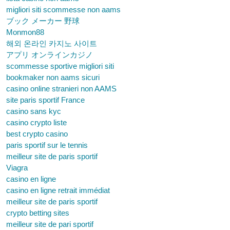
migliori siti scommesse non aams
ブック メーカー 野球
Monmon88
해외 온라인 카지노 사이트
アプリ オンラインカジノ
scommesse sportive migliori siti
bookmaker non aams sicuri
casino online stranieri non AAMS
site paris sportif France
casino sans kyc
casino crypto liste
best crypto casino
paris sportif sur le tennis
meilleur site de paris sportif
Viagra
casino en ligne
casino en ligne retrait immédiat
meilleur site de paris sportif
crypto betting sites
meilleur site de pari sportif