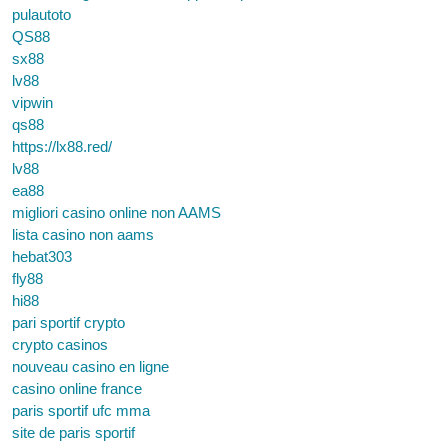
pulautoto
QS88
sx88
lv88
vipwin
qs88
https://lx88.red/
lv88
ea88
migliori casino online non AAMS
lista casino non aams
hebat303
fly88
hi88
pari sportif crypto
crypto casinos
nouveau casino en ligne
casino online france
paris sportif ufc mma
site de paris sportif