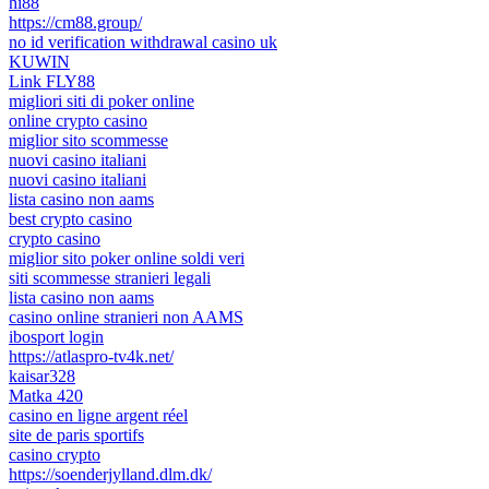
hi88
https://cm88.group/
no id verification withdrawal casino uk
KUWIN
Link FLY88
migliori siti di poker online
online crypto casino
miglior sito scommesse
nuovi casino italiani
nuovi casino italiani
lista casino non aams
best crypto casino
crypto casino
miglior sito poker online soldi veri
siti scommesse stranieri legali
lista casino non aams
casino online stranieri non AAMS
ibosport login
https://atlaspro-tv4k.net/
kaisar328
Matka 420
casino en ligne argent réel
site de paris sportifs
casino crypto
https://soenderjylland.dlm.dk/