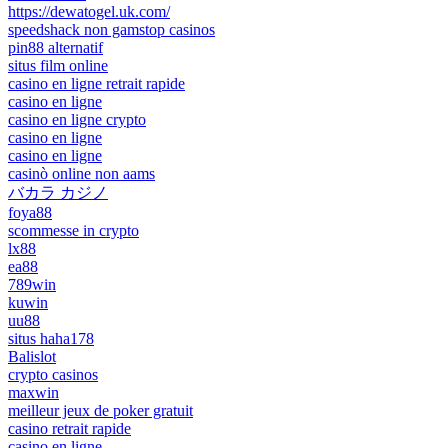
https://dewatogel.uk.com/
speedshack non gamstop casinos
pin88 alternatif
situs film online
casino en ligne retrait rapide
casino en ligne
casino en ligne crypto
casino en ligne
casino en ligne
casinò online non aams
バカラ カジノ
foya88
scommesse in crypto
lx88
ea88
789win
kuwin
uu88
situs haha178
Balislot
crypto casinos
maxwin
meilleur jeux de poker gratuit
casino retrait rapide
casino en ligne