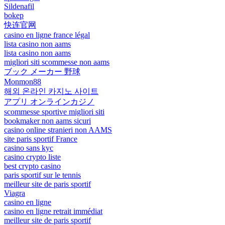
Sildenafil
bokep
快连官网
casino en ligne france légal
lista casino non aams
lista casino non aams
migliori siti scommesse non aams
ブック メーカー 野球
Monmon88
해외 온라인 카지노 사이트
アプリ オンラインカジノ
scommesse sportive migliori siti
bookmaker non aams sicuri
casino online stranieri non AAMS
site paris sportif France
casino sans kyc
casino crypto liste
best crypto casino
paris sportif sur le tennis
meilleur site de paris sportif
Viagra
casino en ligne
casino en ligne retrait immédiat
meilleur site de paris sportif