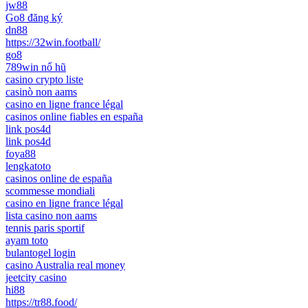
jw88
Go8 đăng ký
dn88
https://32win.football/
go8
789win nổ hũ
casino crypto liste
casinò non aams
casino en ligne france légal
casinos online fiables en españa
link pos4d
link pos4d
foya88
lengkatoto
casinos online de españa
scommesse mondiali
casino en ligne france légal
lista casino non aams
tennis paris sportif
ayam toto
bulantogel login
casino Australia real money
jeetcity casino
hi88
https://tr88.food/