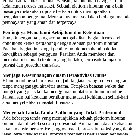
Perhatikan kualitas tampilan website, kemudahan navigasi, dan
kelancaran proses transaksi. Sebuah platform hiburan yang baik
biasanya melakukan update berkala untuk meningkatkan
pengalaman pengguna. Mereka juga menyediakan berbagai metode
pembayaran yang aman dan terpercaya.
Pentingnya Memahami Kebijakan dan Ketentuan
Banyak pengguna yang sering mengabaikan bagian terms and
conditions ketika bergabung dengan sebuah platform hiburan.
Padahal, bagian ini sangat penting untuk memahami hak dan
kewajiban sebagai pengguna. Pastikan Anda membaca dan
memahami semua ketentuan yang berlaku, termasuk kebijakan
privasi dan prosedur transaksi.
Menjaga Keseimbangan dalam Beraktivitas Online
Hiburan online seharusnya menjadi kegiatan yang menyenangkan
tanpa mengganggu aktivitas utama. Tetapkan batasan waktu dan
budget yang jelas ketika menggunakan platform hiburan online.
Jangan sampai kegiatan berhibur menguasai kehidupan sehari-hari
atau menyebabkan masalah finansial.
Mengenali Tanda-Tanda Platform yang Tidak Profesional
Ada beberapa tanda yang menunjukkan sebuah platform hiburan
online tidak dikelola secara profesional. Antara lain adalah ketiadaan
layanan customer service yang memadai, proses transaksi yang tidak
jelas, serta tidak adanya informasi mengenai perusahaan pengelola.