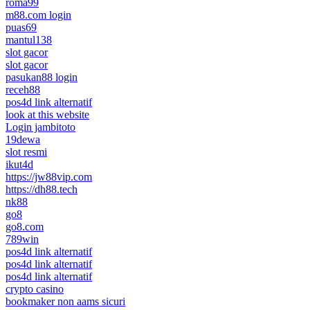
roma99
m88.com login
puas69
mantul138
slot gacor
slot gacor
pasukan88 login
receh88
pos4d link alternatif
look at this website
Login jambitoto
19dewa
slot resmi
ikut4d
https://jw88vip.com
https://dh88.tech
nk88
go8
go8.com
789win
pos4d link alternatif
pos4d link alternatif
pos4d link alternatif
crypto casino
bookmaker non aams sicuri