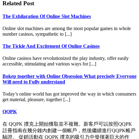
Related Post
The Exhilaration Of Online Slot Machines
Online slot machines are among the most popular games in whole
number casinos, sympathetic to [...]
The Tickle And Excitement Of Online Casinos
Online casinos have revolutionized the play industry, offer easily
accessible, stimulating and various ways for [...]
Bokep together with Online Obsession What precisely Everyone
Will need to Fully understand
Today’s online world has got improved the way in which consumers
get material, pleasure, together [...]
QQPK
在 QQPK 撲克上開始獲取並不複雜。新客戶可以按照QQPK
註冊指南在幾分鐘內創建一個帳戶，然後繼續進行QQPK帳戶
驗證。 促銷活動在 QQPK 撲克的吸引力中發揮著巨大的作