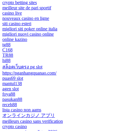
crypto betting sites
meilleur site de pari sportif
casino live
nouveaux casino en ligne
siti casino esteri
migliori siti poker online italia
migliori nuovi casino online
online kazino
tg88
C168
TR88
hi88
สล็อตเว็บตรง pg slot
https://nganhangquanao.com/
puas69 slot
mantul138
agen slot
foya88
pasukan88
receh88
lista casino non aams
オンラインカジノ アプリ
meilleurs casino sans verification
crypto casino