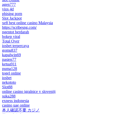
agen777
vios 4d
phising porn
Slot Jackpot
xe8 best online casino Malaysia
https://scribesng.com/
ngentot berdarah
bokep viral
Total Over
iosbet terpercaya
gomu837
kapalwin69
pasien77
ketua911
puma128
togel online
iosbet
nekototo
Slot88
online casino igralnice v sloveniji
suka288
exness indonesia
casino uae online
本人確認不要 カジノ