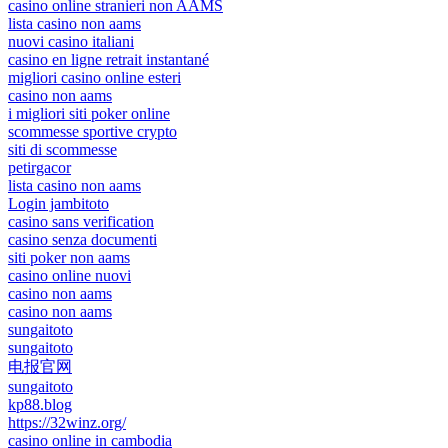
casino online stranieri non AAMS
lista casino non aams
nuovi casino italiani
casino en ligne retrait instantané
migliori casino online esteri
casino non aams
i migliori siti poker online
scommesse sportive crypto
siti di scommesse
petirgacor
lista casino non aams
Login jambitoto
casino sans verification
casino senza documenti
siti poker non aams
casino online nuovi
casino non aams
casino non aams
sungaitoto
sungaitoto
电报官网
sungaitoto
kp88.blog
https://32winz.org/
casino online in cambodia