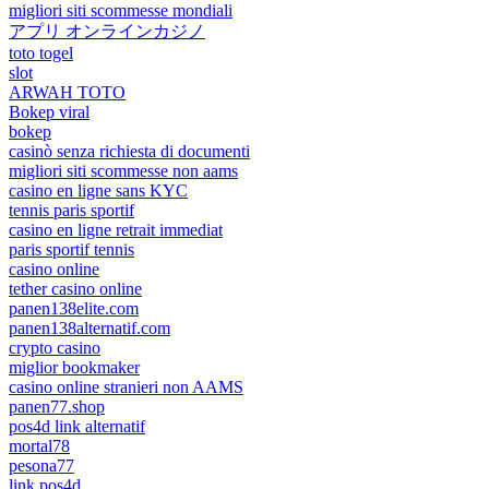
migliori siti scommesse mondiali
アプリ オンラインカジノ
toto togel
slot
ARWAH TOTO
Bokep viral
bokep
casinò senza richiesta di documenti
migliori siti scommesse non aams
casino en ligne sans KYC
tennis paris sportif
casino en ligne retrait immediat
paris sportif tennis
casino online
tether casino online
panen138elite.com
panen138alternatif.com
crypto casino
miglior bookmaker
casino online stranieri non AAMS
panen77.shop
pos4d link alternatif
mortal78
pesona77
link pos4d