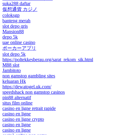
suka288 daftar
仮想通貨 カジノ
coloksgp
banteng merah
slot depo qris
Mansion88
depo 5k
uae online casino
ポーカーアプリ
slot depo 5k
https://poltekkesberau.org/sarat_rekom_sik.html
M88 slot
Jambitoto
non gamstop gambling sites
keluaran Hk
https://dewatogel.uk.com/
speedshack non gamstop casinos
pin88 alternatif
situs film online
casino en ligne retrait rapide
casino en ligne
casino en ligne crypto
casino en ligne
casino en ligne