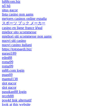
hi88com.biz
nổ hũ
situs gacor
lista casino non aams
mejores casinos online españa
スポーツ ブック メーカー
casino en ligne france légal
miglior sito scommesse
migliori siti scommesse non aams
nuovi siti casino
nuovi casino italiani
https://totopaedi.biz/
garasi189
edm88
roma99
roma99
m88.com login
puas69
mantul138
slot gacor
slot gacor
pasukan88 login
receh88
pos4d link alternatif
look at this website