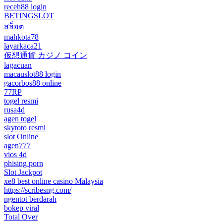
receh88 login
BETINGSLOT
สล็อต
mahkota78
layarkaca21
仮想通貨 カジノ コイン
lagacuan
macauslot88 login
gacorbos88 online
77RP
togel resmi
rusa4d
agen togel
skytoto resmi
slot Online
agen777
vios 4d
phising porn
Slot Jackpot
xe8 best online casino Malaysia
https://scribesng.com/
ngentot berdarah
bokep viral
Total Over