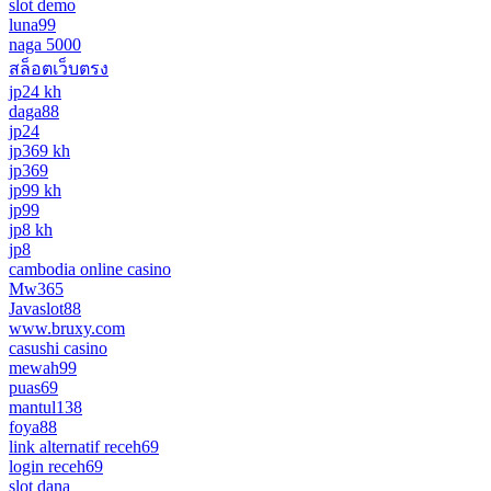
slot demo
luna99
naga 5000
สล็อตเว็บตรง
jp24 kh
daga88
jp24
jp369 kh
jp369
jp99 kh
jp99
jp8 kh
jp8
cambodia online casino
Mw365
Javaslot88
www.bruxy.com
casushi casino
mewah99
puas69
mantul138
foya88
link alternatif receh69
login receh69
slot dana