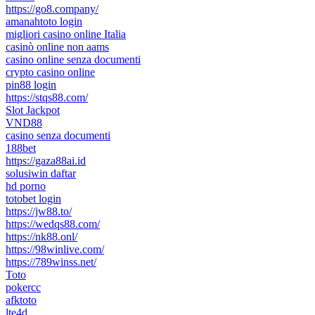
https://go8.company/
amanahtoto login
migliori casino online Italia
casinò online non aams
casino online senza documenti
crypto casino online
pin88 login
https://stqs88.com/
Slot Jackpot
VND88
casino senza documenti
188bet
https://gaza88ai.id
solusiwin daftar
hd porno
totobet login
https://jw88.to/
https://wedqs88.com/
https://nk88.onl/
https://98winlive.com/
https://789winss.net/
Toto
pokercc
afktoto
lte4d