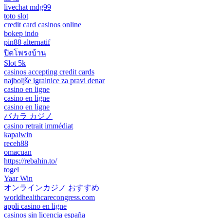
livechat mdg99
toto slot
credit card casinos online
bokep indo
pin88 alternatif
ปิดโพรงบ้าน
Slot 5k
casinos accepting credit cards
najboljše igralnice za pravi denar
casino en ligne
casino en ligne
casino en ligne
バカラ カジノ
casino retrait immédiat
kapalwin
receh88
omacuan
https://rebahin.to/
togel
Yaar Win
オンラインカジノ おすすめ
worldhealthcarecongress.com
appli casino en ligne
casinos sin licencia españa