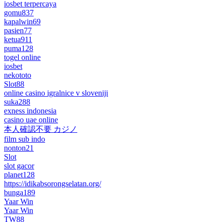
iosbet terpercaya
gomu837
kapalwin69
pasien77
ketua911
puma128
togel online
iosbet
nekototo
Slot88
online casino igralnice v sloveniji
suka288
exness indonesia
casino uae online
本人確認不要 カジノ
film sub indo
nonton21
Slot
slot gacor
planet128
https://idikabsorongselatan.org/
bunga189
Yaar Win
Yaar Win
TW88