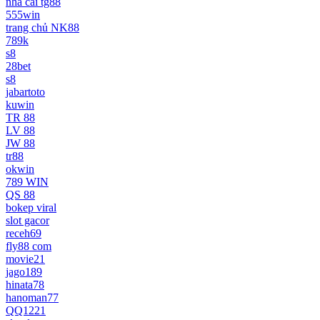
nhà cái tg88
555win
trang chủ NK88
789k
s8
28bet
s8
jabartoto
kuwin
TR 88
LV 88
JW 88
tr88
okwin
789 WIN
QS 88
bokep viral
slot gacor
receh69
fly88 com
movie21
jago189
hinata78
hanoman77
QQ1221