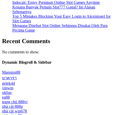
Indocair: Enjoy Premium Online Slot Games Anytime
Kenapa Banyak Pemain Slot777 Gagal? Ini Alasan
Sebenarnya
Top 5 Mistakes Blocking Your Easy Login to Alexistogel for
Slot Games
Mengapa Disebut Slot Online Sehingga Disukai Oleh Para
Pecinta Game
Recent Comments
No comments to show.
Dynamic Blogroll & Sidebar
Mansion88
บาคาร่า
gelek4d
vipwin
okfun
ea88
trang chủ 888vi
nhà cái 888p
nhà cái win678