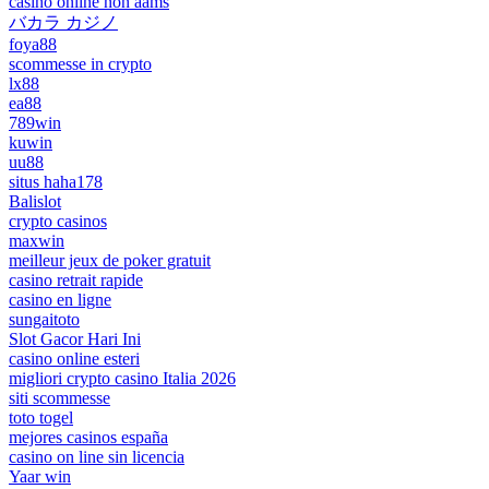
casinò online non aams
バカラ カジノ
foya88
scommesse in crypto
lx88
ea88
789win
kuwin
uu88
situs haha178
Balislot
crypto casinos
maxwin
meilleur jeux de poker gratuit
casino retrait rapide
casino en ligne
sungaitoto
Slot Gacor Hari Ini
casino online esteri
migliori crypto casino Italia 2026
siti scommesse
toto togel
mejores casinos españa
casino on line sin licencia
Yaar win