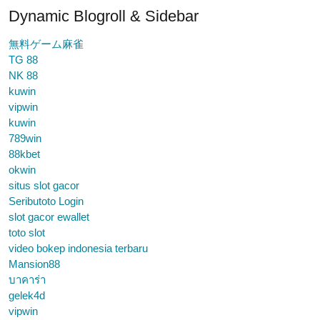
Dynamic Blogroll & Sidebar
無料ゲーム麻雀
TG 88
NK 88
kuwin
vipwin
kuwin
789win
88kbet
okwin
situs slot gacor
Seributoto Login
slot gacor ewallet
toto slot
video bokep indonesia terbaru
Mansion88
บาคาร่า
gelek4d
vipwin