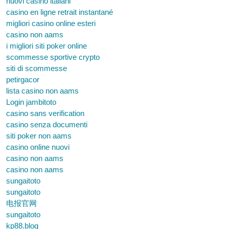
nuovi casino italiani
casino en ligne retrait instantané
migliori casino online esteri
casino non aams
i migliori siti poker online
scommesse sportive crypto
siti di scommesse
petirgacor
lista casino non aams
Login jambitoto
casino sans verification
casino senza documenti
siti poker non aams
casino online nuovi
casino non aams
casino non aams
sungaitoto
sungaitoto
电报官网
sungaitoto
kp88.blog