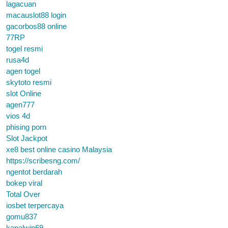
lagacuan
macauslot88 login
gacorbos88 online
77RP
togel resmi
rusa4d
agen togel
skytoto resmi
slot Online
agen777
vios 4d
phising porn
Slot Jackpot
xe8 best online casino Malaysia
https://scribesng.com/
ngentot berdarah
bokep viral
Total Over
iosbet terpercaya
gomu837
kapalwin69