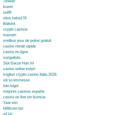
789win
kuwin
uu88
situs haha178
Balislot
crypto casinos
maxwin
meilleur jeux de poker gratuit
casino retrait rapide
casino en ligne
sungaitoto
Slot Gacor Hari Ini
casino online esteri
migliori crypto casino Italia 2026
siti scommesse
toto togel
mejores casinos españa
casino on line sin licencia
Yaar win
hi88com.biz
nổ hũ