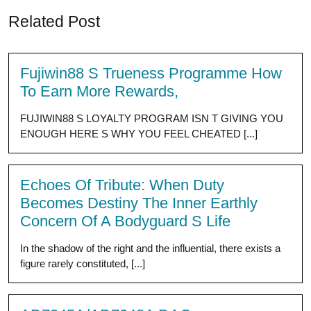
Related Post
Fujiwin88 S Trueness Programme How
To Earn More Rewards,
FUJIWIN88 S LOYALTY PROGRAM ISN T GIVING YOU
ENOUGH HERE S WHY YOU FEEL CHEATED [...]
Echoes Of Tribute: When Duty
Becomes Destiny The Inner Earthly
Concern Of A Bodyguard S Life
In the shadow of the right and the influential, there exists a
figure rarely constituted, [...]