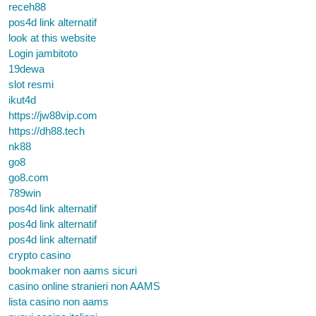
receh88
pos4d link alternatif
look at this website
Login jambitoto
19dewa
slot resmi
ikut4d
https://jw88vip.com
https://dh88.tech
nk88
go8
go8.com
789win
pos4d link alternatif
pos4d link alternatif
pos4d link alternatif
crypto casino
bookmaker non aams sicuri
casino online stranieri non AAMS
lista casino non aams