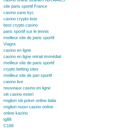
site paris sportif France
casino sans kyc
casino crypto liste
best crypto casino
paris sportif sur le tennis
meilleur site de paris sportif
Viagra
casino en ligne
casino en ligne retrait immédiat
meilleur site de paris sportif
crypto betting sites
meilleur site de pari sportif
casino live
nouveaux casino en ligne
siti casino esteri
migliori siti poker online italia
migliori nuovi casino online
online kazino
tg88
C168