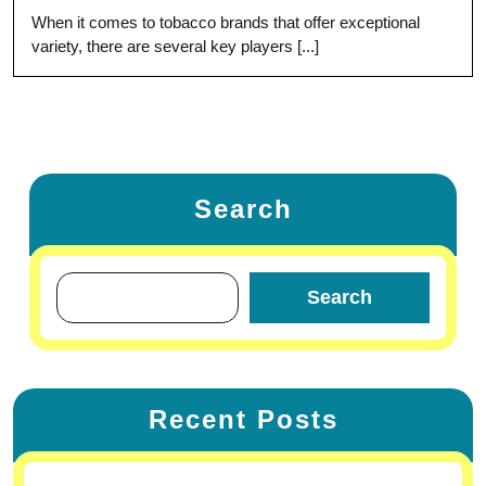
When it comes to tobacco brands that offer exceptional
variety, there are several key players [...]
Search
Search
Recent Posts