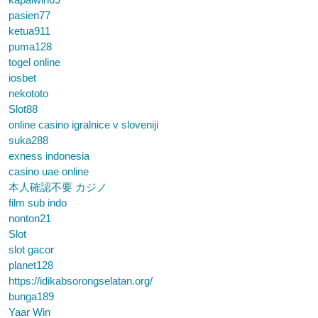
pasien77
ketua911
puma128
togel online
iosbet
nekototo
Slot88
online casino igralnice v sloveniji
suka288
exness indonesia
casino uae online
本人確認不要 カジノ
film sub indo
nonton21
Slot
slot gacor
planet128
https://idikabsorongselatan.org/
bunga189
Yaar Win