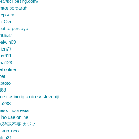
ps://scribesng.com/
ntot berdarah
ep viral
al Over
bet terpercaya
mu837
alwin69
sien77
tua911
ma128
el online
bet
ototo
t88
ine casino igralnice v sloveniji
ka288
ess indonesia
ino uae online
人確認不要 カジノ
m sub indo
nton21