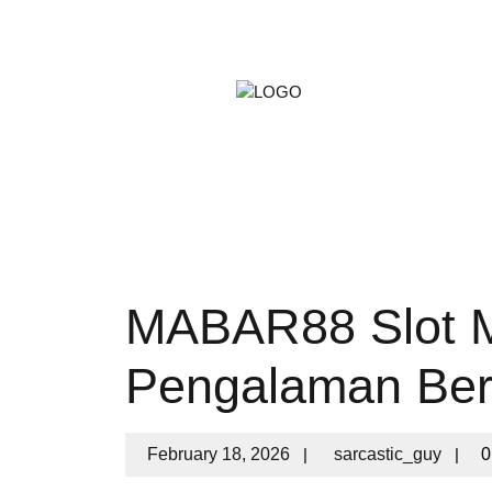
ARTS &
GAMIN
PETS
MABAR88 Slot M
Pengalaman Ber
February 18, 2026
|
sarcastic_guy
|
0