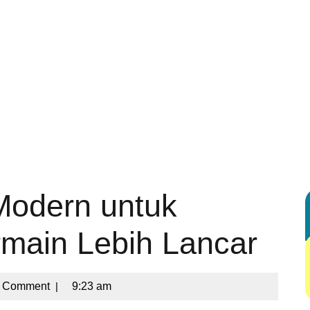
 ENTERTAINMENT
AUTOMOTIVE
BUSINESS
DIGITAL MARK
G
HEALTH & FITNESS
HOME & KITCHEN IDEAS
LEGAL & LA
REAL ESTATE
SHOPPING & PRODUCT REVIEWS
SPORTS
odern untuk
main Lebih Lancar
 Comment
|
9:23 am