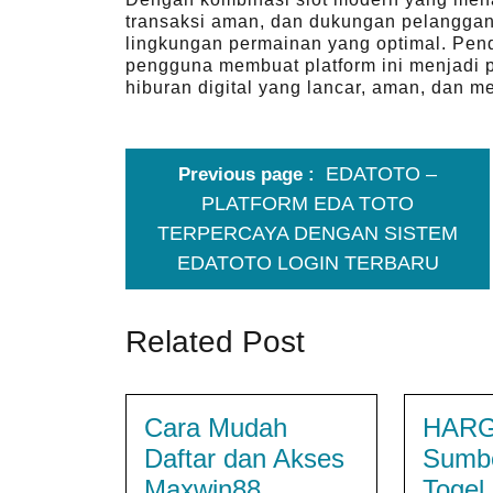
transaksi aman, dan dukungan pelanggan
lingkungan permainan yang optimal. Pen
pengguna membuat platform ini menjadi p
hiburan digital yang lancar, aman, dan me
EDATOTO –
Previous page
PLATFORM EDA TOTO
TERPERCAYA DENGAN SISTEM
EDATOTO LOGIN TERBARU
Related Post
Cara Mudah
HAR
Daftar dan Akses
Sumbe
Maxwin88
Togel