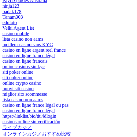
PayID pokies Australia
ninja123
badak178
Tanam303
edutoto
Velki Agent List
casino mobile
lista casino non aams
meilleur casino sans KYC
casino en ligne argent reel france
casino en ligne france légal
casino en ligne francais
online casinos sin kyc
siti poker online
siti poker online
online crypto casino
nuovi siti casino
miglior sito scommesse
lista casino non aams
casino en ligne france légal ou pas
casino en ligne france légal
https://linklist.bio/titi4dlogin
casinos online sin verificación
ライブカジノ
オンラインカジノおすすめ比較