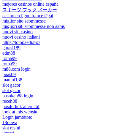
mejores casinos online españa
スポーツ ブック メーカー
casino en ligne france légal
miglior sito scommesse
migliori siti scommesse non aams
nuovi siti casino
nuovi casino italiani
https://totopaedi.biz/
garasi189
edm88
roma99
roma99
m88.com login
puas69
mantul138
slot gacor
slot gacor
pasukan88 login
receh88
pos4d link alternatif
look at this website
Login jambitoto
19dewa
slot resmi