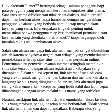
Link alternatif Planet77 berfungsi sebagai saluran pengganti bagi
para pengguna yang mengalami kesulitan mengakses situs utama.
Saat situs utama diblokir atau tidak dapat diakses, link alternatif
dapat memberikan akses tanpa hambatan dengan mengarahkan
pengguna ke alamat yang berbeda namun tetap menyediakan
layanan yang sama. Ini merupakan langkah penting untuk
memastikan bahwa pengguna tetap bisa menikmati permainan atau
layanan lain yang disediakan oleh Planet77 tanpa terganggu oleh
masalah teknis atau pembatasan akses.
Salah satu alasan mengapa link alternatif menjadi sangat dibutuhkan
adalah karena banyaknya negara atau wilayah yang memberlakukan
pemblokiran terhadap situs-situs hiburan dan perjudian online.
Pemerintah atau penyedia layanan internet seringkali memblokir
situs-situs tersebut dengan alasan regulasi atau kebijakan yang
diterapkan. Dalam situasi seperti ini, link alternatif menjadi cara
yang efektif untuk menghindari pembatasan dan memberikan akses
langsung ke situs yang diinginkan. Selain itu, link alternatif juga
sering kali menawarkan kecepatan yang lebih stabil dan lebih cepat
dibandingkan dengan akses melalui situs utama yang terblokir.
Namun, meskipun link alternatif dapat memudahkan akses ke situs-
situs yang terblokir, pengguna tetap harus berhati-hati. Tidak semua
link alternatif aman dan dapat diandalkan. Beberapa situs yang