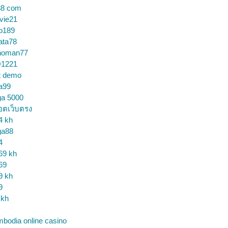
88 com
vie21
o189
ata78
noman77
1221
t demo
a99
ga 5000
อตเว็บตรง
4 kh
ga88
4
69 kh
69
9 kh
9
 kh
bodia online casino