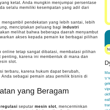
yang ketat. Anda mungkin menjumpai persentase
da selalu memiliki kesempatan yang adil dari
 mengambil pendekatan yang lebih santai, lebih
sung, menciptakan peluang bagi
industri
 akan melihat bahwa beberapa daerah menyambut
warkan akses kepada pemain ke berbagai pilihan
N
 online tetap sangat dibatasi, membatasi pilihan
t penting, karena ini membentuk di mana dan
sin slot.
D
si terbaru, karena hukum dapat berubah,
Ma
Anda sebagai pemain atau pemilik bisnis di
บา
gel
katan yang Beragam
vip
okf
ea
tra
 regulasi
seputar
mesin slot
, mencerminkan