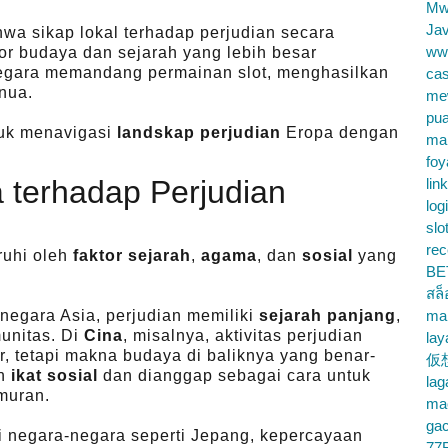
Mw
Jav
wa sikap lokal terhadap perjudian secara
ww
tor budaya dan sejarah yang lebih besar
gara memandang permainan slot, menghasilkan
cas
nua.
me
pu
tuk menavigasi
landskap perjudian
Eropa dengan
ma
foy
 terhadap Perjudian
lin
log
slo
rec
ruhi oleh
faktor sejarah
,
agama
, dan
sosial
yang
BE
สล
egara Asia, perjudian memiliki
sejarah panjang
,
ma
unitas. Di
Cina
, misalnya, aktivitas perjudian
lay
r, tetapi makna budaya di baliknya yang benar-
仮
an
ikat sosial
dan dianggap sebagai cara untuk
la
muran.
mac
gac
 negara-negara seperti Jepang, kepercayaan
77