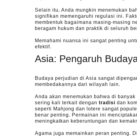
Selain itu, Anda mungkin menemukan bah
signifikan memengaruhi regulasi ini. Fak
membentuk bagaimana masing-masing ne
beragam hukum dan praktik di seluruh be
Memahami nuansa ini sangat penting un
efektif.
Asia: Pengaruh Budaya
Budaya perjudian di Asia sangat dipenga
membedakannya dari wilayah lain.
Anda akan menemukan bahwa di banyak n
sering kali terkait dengan
tradisi
dan kom
seperti Mahjong dan lotere sangat popule
benar penting. Permainan ini menciptak
meningkatkan keberuntungan dan kemak
Agama juga memainkan peran penting. Di