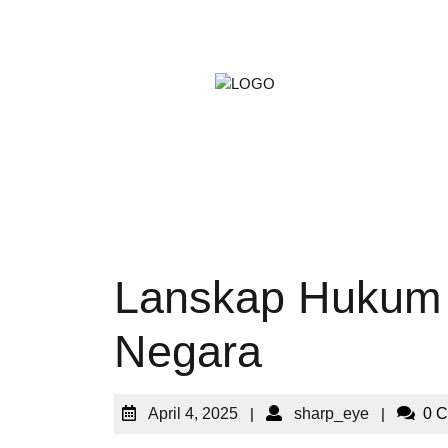
ARTS &
GAMIN
PETS
Lanskap Hukum S
Negara
April 4, 2025
|
sharp_eye
|
0 