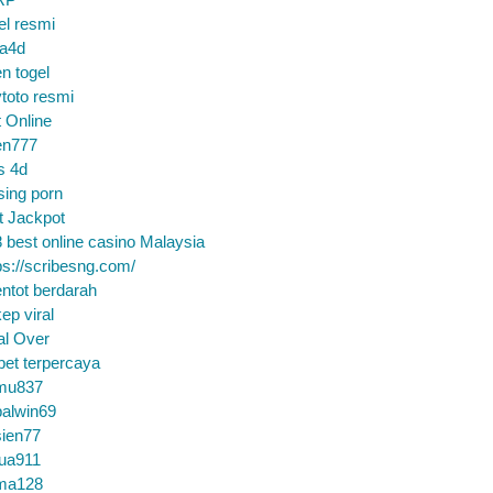
el resmi
sa4d
n togel
toto resmi
t Online
en777
s 4d
sing porn
t Jackpot
 best online casino Malaysia
ps://scribesng.com/
ntot berdarah
ep viral
al Over
bet terpercaya
mu837
alwin69
sien77
tua911
ma128