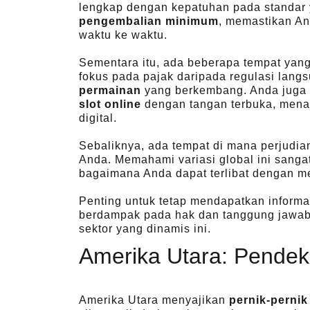
lengkap dengan kepatuhan pada standar 
pengembalian minimum
, memastikan An
waktu ke waktu.
Sementara itu, ada beberapa tempat yang
fokus pada pajak daripada regulasi lang
permainan
yang berkembang. Anda juga
slot online
dengan tangan terbuka, mena
digital.
Sebaliknya, ada tempat di mana perjudian
Anda. Memahami variasi global ini sanga
bagaimana Anda dapat terlibat dengan me
Penting untuk tetap mendapatkan informa
berdampak pada hak dan tanggung jawab 
sektor yang dinamis ini.
Amerika Utara: Pende
Amerika Utara menyajikan
pernik-pernik