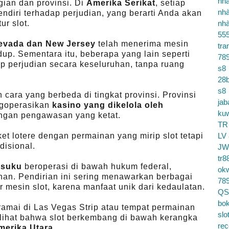
nhà
gian dan provinsi. Di
Amerika Serikat
, setiap
nhà
ndiri terhadap perjudian, yang berarti Anda akan
r slot.
nhà
55
evada dan New Jersey
telah menerima mesin
tra
dup. Sementara itu, beberapa yang lain seperti
78
p perjudian secara keseluruhan, tanpa ruang
s8
28b
s8
n cara yang berbeda di tingkat provinsi. Provinsi
jab
ngoperasikan
kasino yang dikelola oleh
ku
ngan pengawasan yang ketat.
TR
et lotere dengan permainan yang mirip slot tetapi
LV
disional.
JW
tr8
 suku
beroperasi di bawah hukum federal,
ok
han. Pendirian ini sering menawarkan berbagai
78
 mesin slot, karena manfaat unik dari kedaulatan.
QS
bok
ramai di Las Vegas Strip atau tempat permainan
slo
melihat bahwa slot berkembang di bawah kerangka
re
merika Utara
.