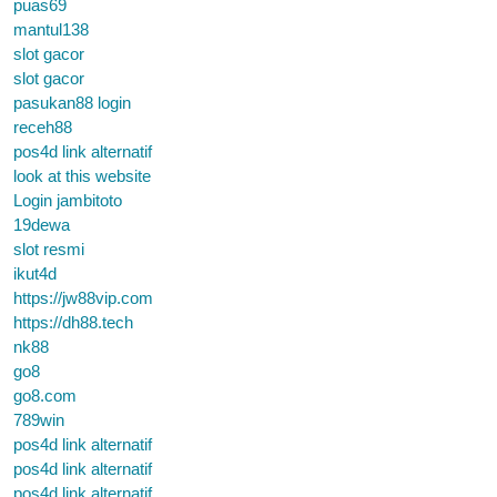
puas69
mantul138
slot gacor
slot gacor
pasukan88 login
receh88
pos4d link alternatif
look at this website
Login jambitoto
19dewa
slot resmi
ikut4d
https://jw88vip.com
https://dh88.tech
nk88
go8
go8.com
789win
pos4d link alternatif
pos4d link alternatif
pos4d link alternatif