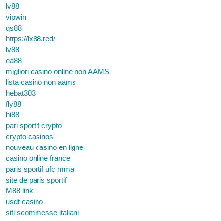
lv88
vipwin
qs88
https://lx88.red/
lv88
ea88
migliori casino online non AAMS
lista casino non aams
hebat303
fly88
hi88
pari sportif crypto
crypto casinos
nouveau casino en ligne
casino online france
paris sportif ufc mma
site de paris sportif
M88 link
usdt casino
siti scommesse italiani