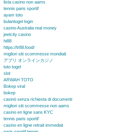
lista casino non aams
tennis paris sportif
ayam toto
bulantogel login
casino Australia real money
jeetcity casino
hi88
https://tr88.food/
migliori siti scommesse mondiali
アプリ オンラインカジノ
toto togel
slot
ARWAH TOTO
Bokep viral
bokep
casinò senza richiesta di documenti
migliori siti scommesse non aams
casino en ligne sans KYC
tennis paris sportif
casino en ligne retrait immediat
paris sportif tennis