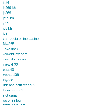
jp24
jp369 kh
jp369
jp99 kh
jp99
jp8 kh
jp8
cambodia online casino
Mw365
Javaslot88
www.bruxy.com
casushi casino
mewah99
puas69
mantul138
foya88
link alternatif receh69
login receh69
slot dana
receh88 login