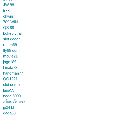
JW 88
tr88
okwin
789 WIN
QS 88
bokep viral
slot gacor
receh69
fly88 com
movie21
jago189
hinata78
hanoman77
QQ1221
slot demo
luna99
naga 5000
สล็อตเว็บตรง
jp24 kh
daga88