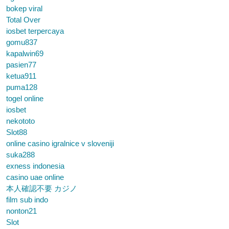
bokep viral
Total Over
iosbet terpercaya
gomu837
kapalwin69
pasien77
ketua911
puma128
togel online
iosbet
nekototo
Slot88
online casino igralnice v sloveniji
suka288
exness indonesia
casino uae online
本人確認不要 カジノ
film sub indo
nonton21
Slot