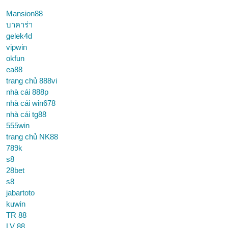
Mansion88
บาคาร่า
gelek4d
vipwin
okfun
ea88
trang chủ 888vi
nhà cái 888p
nhà cái win678
nhà cái tg88
555win
trang chủ NK88
789k
s8
28bet
s8
jabartoto
kuwin
TR 88
LV 88