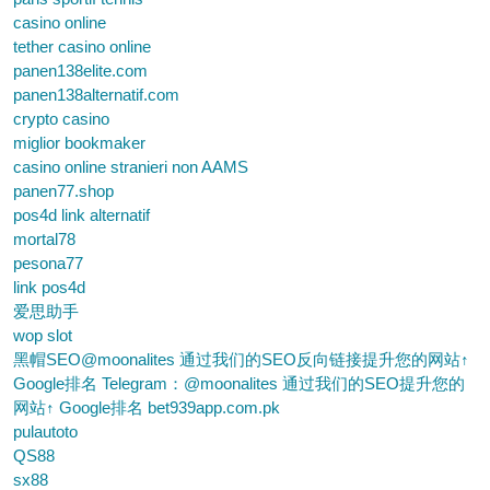
casino online
tether casino online
panen138elite.com
panen138alternatif.com
crypto casino
miglior bookmaker
casino online stranieri non AAMS
panen77.shop
pos4d link alternatif
mortal78
pesona77
link pos4d
爱思助手
wop slot
黑帽SEO@moonalites 通过我们的SEO反向链接提升您的网站↑
Google排名 Telegram：@moonalites 通过我们的SEO提升您的
网站↑ Google排名 bet939app.com.pk
pulautoto
QS88
sx88