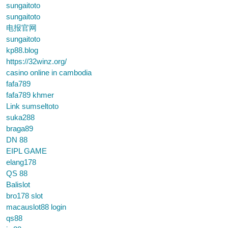
sungaitoto
sungaitoto
电报官网
sungaitoto
kp88.blog
https://32winz.org/
casino online in cambodia
fafa789
fafa789 khmer
Link sumseltoto
suka288
braga89
DN 88
EIPL GAME
elang178
QS 88
Balislot
bro178 slot
macauslot88 login
qs88