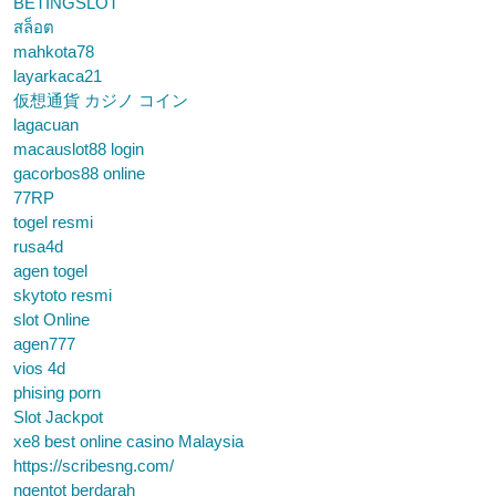
BETINGSLOT
สล็อต
mahkota78
layarkaca21
仮想通貨 カジノ コイン
lagacuan
macauslot88 login
gacorbos88 online
77RP
togel resmi
rusa4d
agen togel
skytoto resmi
slot Online
agen777
vios 4d
phising porn
Slot Jackpot
xe8 best online casino Malaysia
https://scribesng.com/
ngentot berdarah