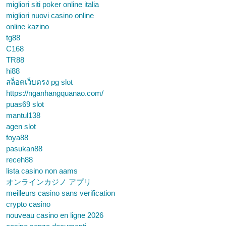
migliori siti poker online italia
migliori nuovi casino online
online kazino
tg88
C168
TR88
hi88
สล็อตเว็บตรง pg slot
https://nganhangquanao.com/
puas69 slot
mantul138
agen slot
foya88
pasukan88
receh88
lista casino non aams
オンラインカジノ アプリ
meilleurs casino sans verification
crypto casino
nouveau casino en ligne 2026