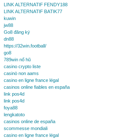
LINK ALTERNATIF FENDY188
LINK ALTERNATIF BATIK77
kuwin
jw88
Go8 đăng ký
dn88
https://32win.football/
go8
789win nổ hũ
casino crypto liste
casinò non aams
casino en ligne france légal
casinos online fiables en españa
link pos4d
link pos4d
foya88
lengkatoto
casinos online de españa
scommesse mondiali
casino en ligne france légal