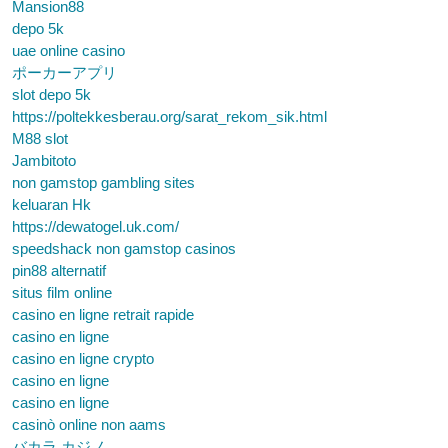
Mansion88
depo 5k
uae online casino
ポーカーアプリ
slot depo 5k
https://poltekkesberau.org/sarat_rekom_sik.html
M88 slot
Jambitoto
non gamstop gambling sites
keluaran Hk
https://dewatogel.uk.com/
speedshack non gamstop casinos
pin88 alternatif
situs film online
casino en ligne retrait rapide
casino en ligne
casino en ligne crypto
casino en ligne
casino en ligne
casinò online non aams
バカラ カジノ