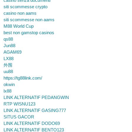
casino senza documenti
siti scommesse crypto
casino non aams
siti scommesse non aams
M88 World Cup
best non gamstop casinos
qs88
Jun88
AGAM69
LX88
外围
uu88
https://tg88link.com/
okwin
lx88
LINK ALTERNATIF PEDANGWIN
RTP WISNU123
LINK ALTERNATIF GASING777
SITUS GACOR
LINK ALTERNATIF DODO69
LINK ALTERNATIF BENTO123