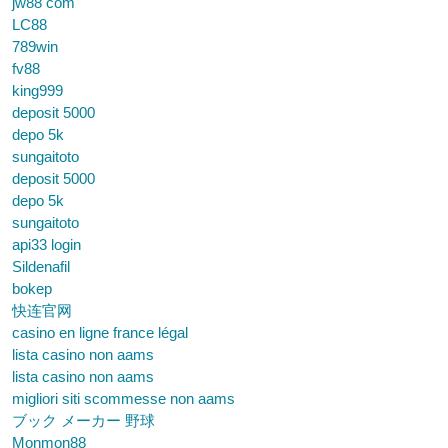
jw88 com
LC88
789win
fv88
king999
deposit 5000
depo 5k
sungaitoto
deposit 5000
depo 5k
sungaitoto
api33 login
Sildenafil
bokep
快连官网
casino en ligne france légal
lista casino non aams
lista casino non aams
migliori siti scommesse non aams
ブック メーカー 野球
Monmon88