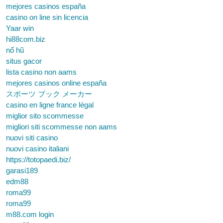
mejores casinos españa
casino on line sin licencia
Yaar win
hi88com.biz
nổ hũ
situs gacor
lista casino non aams
mejores casinos online españa
スポーツ ブック メーカー
casino en ligne france légal
miglior sito scommesse
migliori siti scommesse non aams
nuovi siti casino
nuovi casino italiani
https://totopaedi.biz/
garasi189
edm88
roma99
roma99
m88.com login