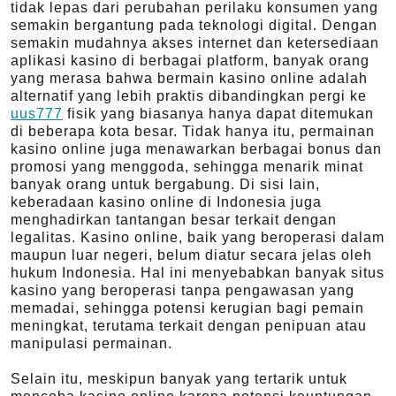
tidak lepas dari perubahan perilaku konsumen yang
semakin bergantung pada teknologi digital. Dengan
semakin mudahnya akses internet dan ketersediaan
aplikasi kasino di berbagai platform, banyak orang
yang merasa bahwa bermain kasino online adalah
alternatif yang lebih praktis dibandingkan pergi ke
uus777
fisik yang biasanya hanya dapat ditemukan
di beberapa kota besar. Tidak hanya itu, permainan
kasino online juga menawarkan berbagai bonus dan
promosi yang menggoda, sehingga menarik minat
banyak orang untuk bergabung. Di sisi lain,
keberadaan kasino online di Indonesia juga
menghadirkan tantangan besar terkait dengan
legalitas. Kasino online, baik yang beroperasi dalam
maupun luar negeri, belum diatur secara jelas oleh
hukum Indonesia. Hal ini menyebabkan banyak situs
kasino yang beroperasi tanpa pengawasan yang
memadai, sehingga potensi kerugian bagi pemain
meningkat, terutama terkait dengan penipuan atau
manipulasi permainan.
Selain itu, meskipun banyak yang tertarik untuk