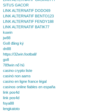
SITUS GACOR
LINK ALTERNATIF DODO69
LINK ALTERNATIF BENTO123
LINK ALTERNATIF FENDY188
LINK ALTERNATIF BATIK77
kuwin
jw88
Go8 đăng ký
dn88
https://32win.football/
go8
789win nổ hũ
casino crypto liste
casinò non aams
casino en ligne france légal
casinos online fiables en españa
link pos4d
link pos4d
foya88
lengkatoto