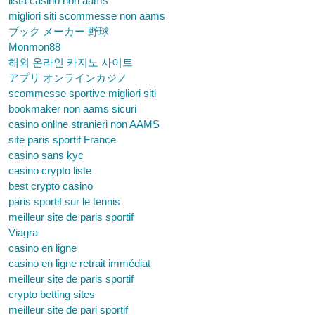
lista casino non aams
migliori siti scommesse non aams
ブック メーカー 野球
Monmon88
해외 온라인 카지노 사이트
アプリ オンラインカジノ
scommesse sportive migliori siti
bookmaker non aams sicuri
casino online stranieri non AAMS
site paris sportif France
casino sans kyc
casino crypto liste
best crypto casino
paris sportif sur le tennis
meilleur site de paris sportif
Viagra
casino en ligne
casino en ligne retrait immédiat
meilleur site de paris sportif
crypto betting sites
meilleur site de pari sportif