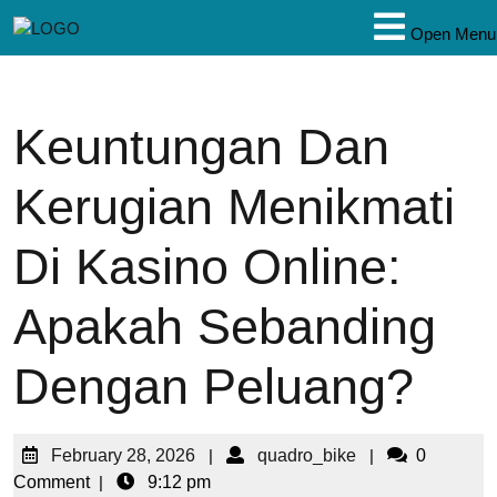
Open Menu
Keuntungan Dan
Kerugian Menikmati
Di Kasino Online:
Apakah Sebanding
Dengan Peluang?
February 28, 2026
|
quadro_bike
|
0
Comment
|
9:12 pm