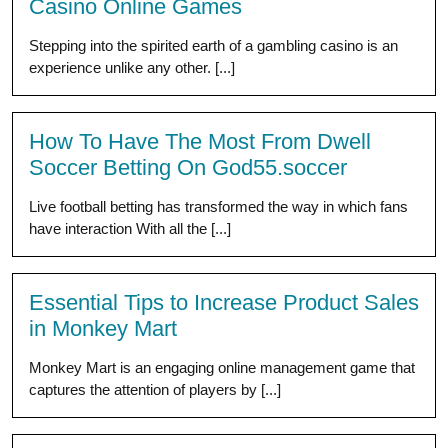
Casino Online Games
Stepping into the spirited earth of a gambling casino is an
experience unlike any other. [...]
How To Have The Most From Dwell
Soccer Betting On God55.soccer
Live football betting has transformed the way in which fans
have interaction With all the [...]
Essential Tips to Increase Product Sales
in Monkey Mart
Monkey Mart is an engaging online management game that
captures the attention of players by [...]