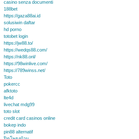
casino senza documenti
188bet
https://gaza88ai.id
solusiwin daftar
hd porno
totobet login
https://jw88.to/
https://wedqs88.com/
https://nk88.onl/
https://98winlive.com/
https://789winss.net/
Toto
pokercc
afktoto
lte4d
livechat mdg99
toto slot
credit card casinos online
bokep indo
pin88 alternatif
ปิดโพรงบ้าน