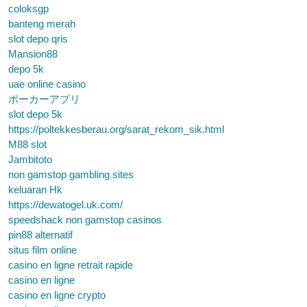
coloksgp
banteng merah
slot depo qris
Mansion88
depo 5k
uae online casino
ポーカーアプリ
slot depo 5k
https://poltekkesberau.org/sarat_rekom_sik.html
M88 slot
Jambitoto
non gamstop gambling sites
keluaran Hk
https://dewatogel.uk.com/
speedshack non gamstop casinos
pin88 alternatif
situs film online
casino en ligne retrait rapide
casino en ligne
casino en ligne crypto