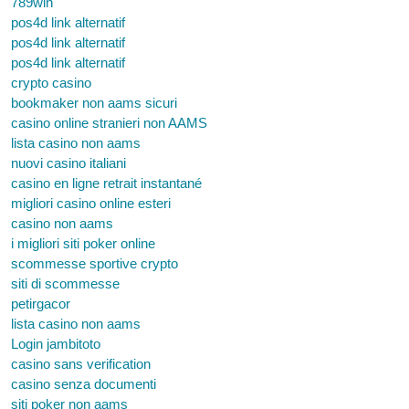
789win
pos4d link alternatif
pos4d link alternatif
pos4d link alternatif
crypto casino
bookmaker non aams sicuri
casino online stranieri non AAMS
lista casino non aams
nuovi casino italiani
casino en ligne retrait instantané
migliori casino online esteri
casino non aams
i migliori siti poker online
scommesse sportive crypto
siti di scommesse
petirgacor
lista casino non aams
Login jambitoto
casino sans verification
casino senza documenti
siti poker non aams