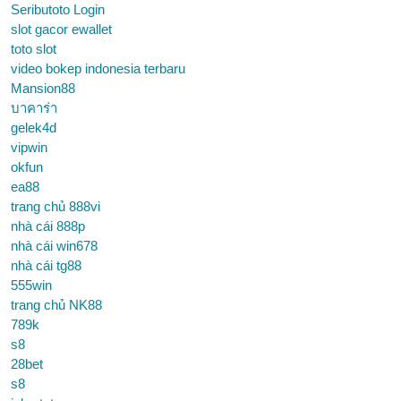
Seributoto Login
slot gacor ewallet
toto slot
video bokep indonesia terbaru
Mansion88
บาคาร่า
gelek4d
vipwin
okfun
ea88
trang chủ 888vi
nhà cái 888p
nhà cái win678
nhà cái tg88
555win
trang chủ NK88
789k
s8
28bet
s8