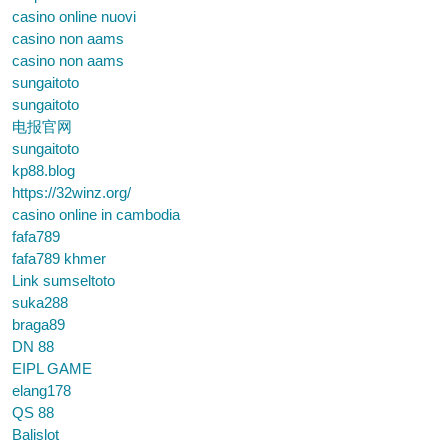
casino online nuovi
casino non aams
casino non aams
sungaitoto
sungaitoto
电报官网
sungaitoto
kp88.blog
https://32winz.org/
casino online in cambodia
fafa789
fafa789 khmer
Link sumseltoto
suka288
braga89
DN 88
EIPL GAME
elang178
QS 88
Balislot