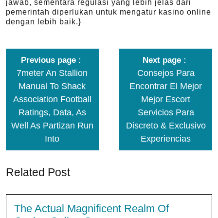
jawab, sementara regulasi yang lebih jelas dari
pemerintah diperlukan untuk mengatur kasino online
dengan lebih baik.}
Previous page
Next page
7meter An Stallion
Consejos Para
Manual To Shack
Encontrar El Mejor
Association Football
Mejor Escort
Ratings, Data, As
Servicios Para
Well As Partizan Run
Discreto & Exclusivo
Into
Experiencias
Related Post
The Actual Magnificent Realm Of