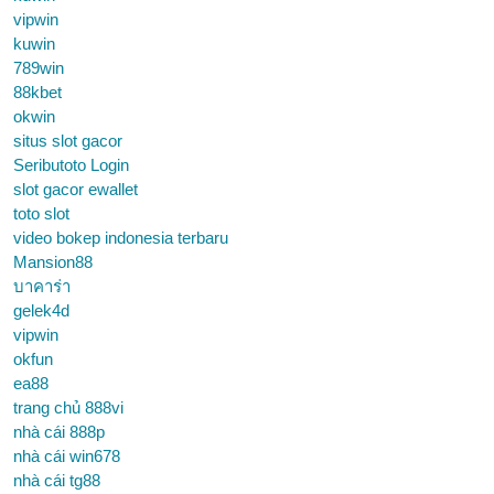
vipwin
kuwin
789win
88kbet
okwin
situs slot gacor
Seributoto Login
slot gacor ewallet
toto slot
video bokep indonesia terbaru
Mansion88
บาคาร่า
gelek4d
vipwin
okfun
ea88
trang chủ 888vi
nhà cái 888p
nhà cái win678
nhà cái tg88