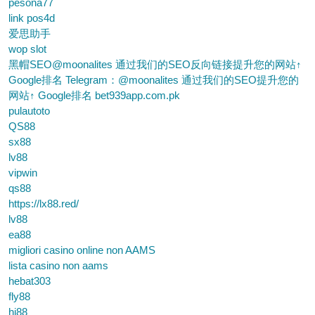
pesona77
link pos4d
爱思助手
wop slot
黑帽SEO@moonalites 通过我们的SEO反向链接提升您的网站↑
Google排名 Telegram：@moonalites 通过我们的SEO提升您的
网站↑ Google排名 bet939app.com.pk
pulautoto
QS88
sx88
lv88
vipwin
qs88
https://lx88.red/
lv88
ea88
migliori casino online non AAMS
lista casino non aams
hebat303
fly88
hi88