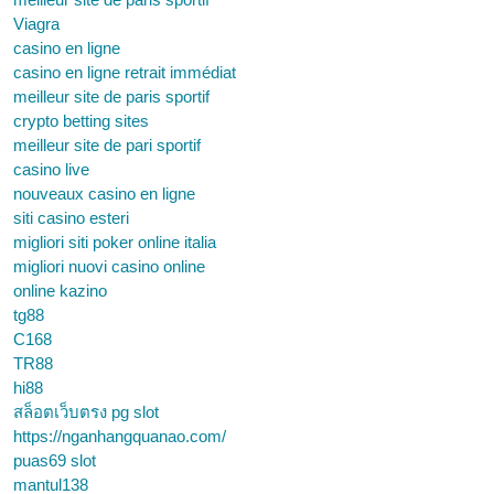
Viagra
casino en ligne
casino en ligne retrait immédiat
meilleur site de paris sportif
crypto betting sites
meilleur site de pari sportif
casino live
nouveaux casino en ligne
siti casino esteri
migliori siti poker online italia
migliori nuovi casino online
online kazino
tg88
C168
TR88
hi88
สล็อตเว็บตรง pg slot
https://nganhangquanao.com/
puas69 slot
mantul138