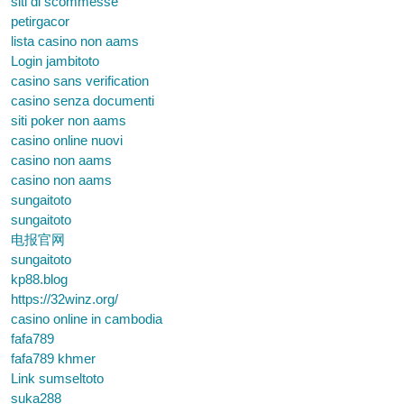
siti di scommesse
petirgacor
lista casino non aams
Login jambitoto
casino sans verification
casino senza documenti
siti poker non aams
casino online nuovi
casino non aams
casino non aams
sungaitoto
sungaitoto
电报官网
sungaitoto
kp88.blog
https://32winz.org/
casino online in cambodia
fafa789
fafa789 khmer
Link sumseltoto
suka288