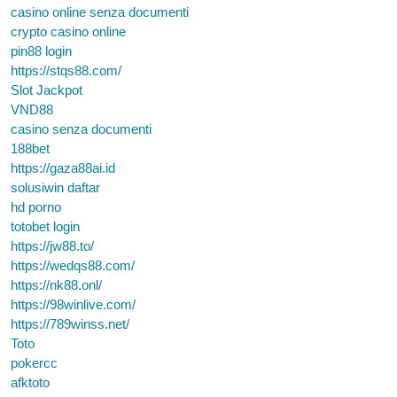
casino online senza documenti
crypto casino online
pin88 login
https://stqs88.com/
Slot Jackpot
VND88
casino senza documenti
188bet
https://gaza88ai.id
solusiwin daftar
hd porno
totobet login
https://jw88.to/
https://wedqs88.com/
https://nk88.onl/
https://98winlive.com/
https://789winss.net/
Toto
pokercc
afktoto