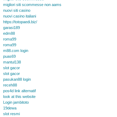
migliori siti scommesse non aams
nuovi siti casino
nuovi casino italiani
https://totopaedi.biz/
garasi189
edm88
roma99
roma99
m88.com login
puas69
mantul138
slot gacor
slot gacor
pasukan88 login
receh88
pos4d link alternatif
look at this website
Login jambitoto
19dewa
slot resmi