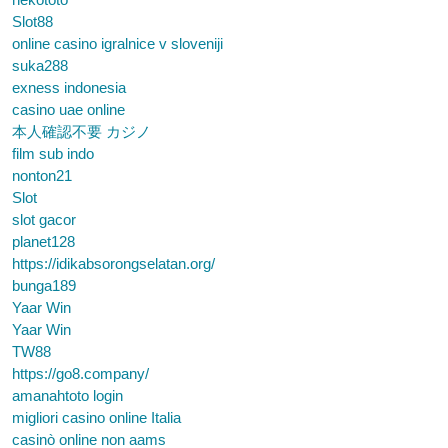
Slot88
online casino igralnice v sloveniji
suka288
exness indonesia
casino uae online
本人確認不要 カジノ
film sub indo
nonton21
Slot
slot gacor
planet128
https://idikabsorongselatan.org/
bunga189
Yaar Win
Yaar Win
TW88
https://go8.company/
amanahtoto login
migliori casino online Italia
casinò online non aams