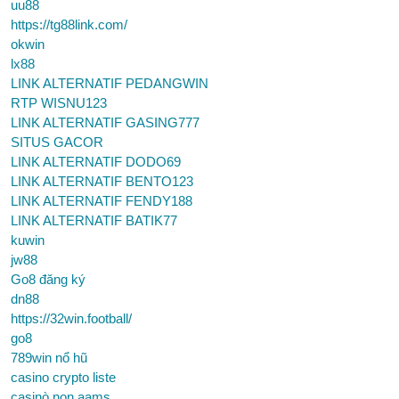
uu88
https://tg88link.com/
okwin
lx88
LINK ALTERNATIF PEDANGWIN
RTP WISNU123
LINK ALTERNATIF GASING777
SITUS GACOR
LINK ALTERNATIF DODO69
LINK ALTERNATIF BENTO123
LINK ALTERNATIF FENDY188
LINK ALTERNATIF BATIK77
kuwin
jw88
Go8 đăng ký
dn88
https://32win.football/
go8
789win nổ hũ
casino crypto liste
casinò non aams