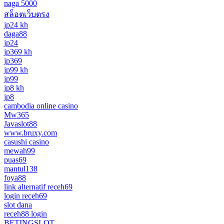
naga 5000
สล็อตเว็บตรง
jp24 kh
daga88
jp24
jp369 kh
jp369
jp99 kh
jp99
jp8 kh
jp8
cambodia online casino
Mw365
Javaslot88
www.bruxy.com
casushi casino
mewah99
puas69
mantul138
foya88
link alternatif receh69
login receh69
slot dana
receh88 login
BETINGSLOT