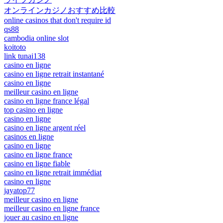
オンラインカジノおすすめ比較
online casinos that don't require id
qs88
cambodia online slot
koitoto
link tunai138
casino en ligne
casino en ligne retrait instantané
casino en ligne
meilleur casino en ligne
casino en ligne france légal
top casino en ligne
casino en ligne
casino en ligne argent réel
casinos en ligne
casino en ligne
casino en ligne france
casino en ligne fiable
casino en ligne retrait immédiat
casino en ligne
jayatop77
meilleur casino en ligne
meilleur casino en ligne france
jouer au casino en ligne