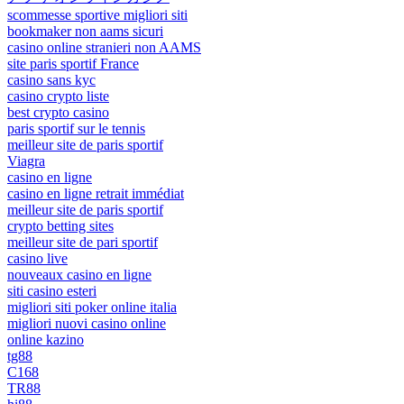
scommesse sportive migliori siti
bookmaker non aams sicuri
casino online stranieri non AAMS
site paris sportif France
casino sans kyc
casino crypto liste
best crypto casino
paris sportif sur le tennis
meilleur site de paris sportif
Viagra
casino en ligne
casino en ligne retrait immédiat
meilleur site de paris sportif
crypto betting sites
meilleur site de pari sportif
casino live
nouveaux casino en ligne
siti casino esteri
migliori siti poker online italia
migliori nuovi casino online
online kazino
tg88
C168
TR88