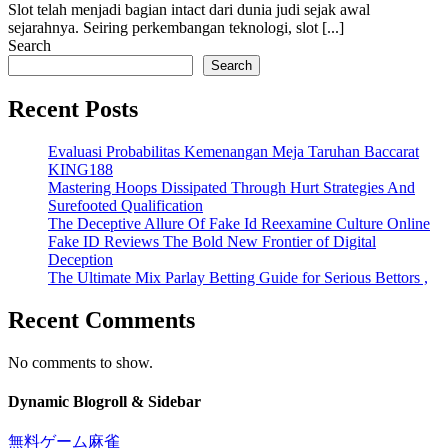
Slot telah menjadi bagian intact dari dunia judi sejak awal
sejarahnya. Seiring perkembangan teknologi, slot [...]
Search
Search
Recent Posts
Evaluasi Probabilitas Kemenangan Meja Taruhan Baccarat
KING188
Mastering Hoops Dissipated Through Hurt Strategies And
Surefooted Qualification
The Deceptive Allure Of Fake Id Reexamine Culture Online
Fake ID Reviews The Bold New Frontier of Digital
Deception
The Ultimate Mix Parlay Betting Guide for Serious Bettors ,
Recent Comments
No comments to show.
Dynamic Blogroll & Sidebar
無料ゲーム麻雀