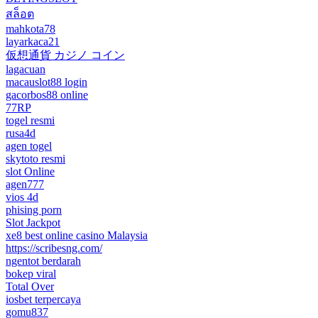
สล็อต
mahkota78
layarkaca21
仮想通貨 カジノ コイン
lagacuan
macauslot88 login
gacorbos88 online
77RP
togel resmi
rusa4d
agen togel
skytoto resmi
slot Online
agen777
vios 4d
phising porn
Slot Jackpot
xe8 best online casino Malaysia
https://scribesng.com/
ngentot berdarah
bokep viral
Total Over
iosbet terpercaya
gomu837