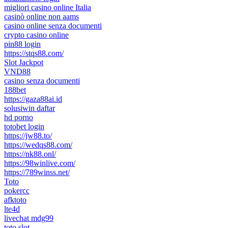
migliori casino online Italia
casinò online non aams
casino online senza documenti
crypto casino online
pin88 login
https://stqs88.com/
Slot Jackpot
VND88
casino senza documenti
188bet
https://gaza88ai.id
solusiwin daftar
hd porno
totobet login
https://jw88.to/
https://wedqs88.com/
https://nk88.onl/
https://98winlive.com/
https://789winss.net/
Toto
pokercc
afktoto
lte4d
livechat mdg99
toto slot