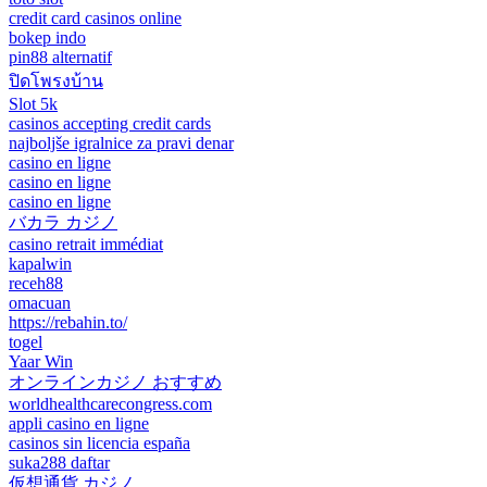
credit card casinos online
bokep indo
pin88 alternatif
ปิดโพรงบ้าน
Slot 5k
casinos accepting credit cards
najboljše igralnice za pravi denar
casino en ligne
casino en ligne
casino en ligne
バカラ カジノ
casino retrait immédiat
kapalwin
receh88
omacuan
https://rebahin.to/
togel
Yaar Win
オンラインカジノ おすすめ
worldhealthcarecongress.com
appli casino en ligne
casinos sin licencia españa
suka288 daftar
仮想通貨 カジノ