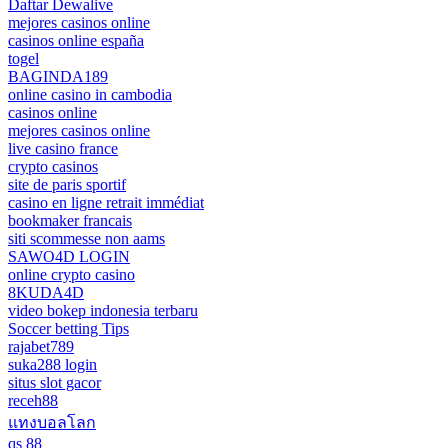
Daftar Dewalive
mejores casinos online
casinos online españa
togel
BAGINDA189
online casino in cambodia
casinos online
mejores casinos online
live casino france
crypto casinos
site de paris sportif
casino en ligne retrait immédiat
bookmaker francais
siti scommesse non aams
SAWO4D LOGIN
online crypto casino
8KUDA4D
video bokep indonesia terbaru
Soccer betting Tips
rajabet789
suka288 login
situs slot gacor
receh88
แทงบอลโลก
qs 88