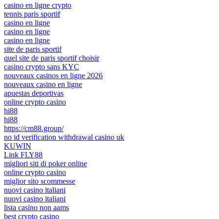
casino en ligne crypto
tennis paris sportif
casino en ligne
casino en ligne
casino en ligne
site de paris sportif
quel site de paris sportif choisir
casino crypto sans KYC
nouveaux casinos en ligne 2026
nouveaux casino en ligne
apuestas deportivas
online crypto casino
hi88
hi88
https://cm88.group/
no id verification withdrawal casino uk
KUWIN
Link FLY88
migliori siti di poker online
online crypto casino
miglior sito scommesse
nuovi casino italiani
nuovi casino italiani
lista casino non aams
best crypto casino