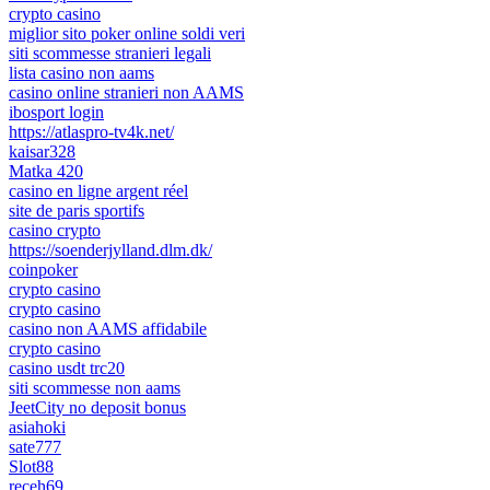
crypto casino
miglior sito poker online soldi veri
siti scommesse stranieri legali
lista casino non aams
casino online stranieri non AAMS
ibosport login
https://atlaspro-tv4k.net/
kaisar328
Matka 420
casino en ligne argent réel
site de paris sportifs
casino crypto
https://soenderjylland.dlm.dk/
coinpoker
crypto casino
crypto casino
casino non AAMS affidabile
crypto casino
casino usdt trc20
siti scommesse non aams
JeetCity no deposit bonus
asiahoki
sate777
Slot88
receh69