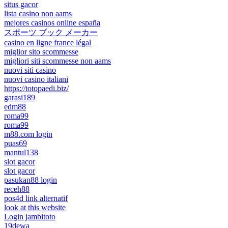
situs gacor
lista casino non aams
mejores casinos online españa
スポーツ ブック メーカー
casino en ligne france légal
miglior sito scommesse
migliori siti scommesse non aams
nuovi siti casino
nuovi casino italiani
https://totopaedi.biz/
garasi189
edm88
roma99
roma99
m88.com login
puas69
mantul138
slot gacor
slot gacor
pasukan88 login
receh88
pos4d link alternatif
look at this website
Login jambitoto
19dewa