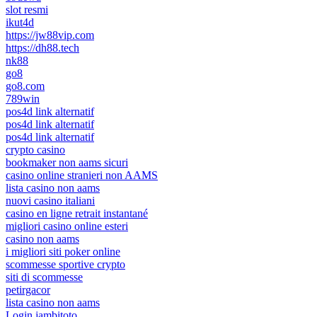
slot resmi
ikut4d
https://jw88vip.com
https://dh88.tech
nk88
go8
go8.com
789win
pos4d link alternatif
pos4d link alternatif
pos4d link alternatif
crypto casino
bookmaker non aams sicuri
casino online stranieri non AAMS
lista casino non aams
nuovi casino italiani
casino en ligne retrait instantané
migliori casino online esteri
casino non aams
i migliori siti poker online
scommesse sportive crypto
siti di scommesse
petirgacor
lista casino non aams
Login jambitoto