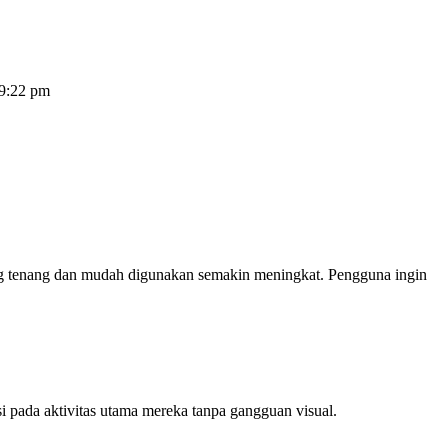
9:22 pm
ng tenang dan mudah digunakan semakin meningkat. Pengguna ingin
pada aktivitas utama mereka tanpa gangguan visual.