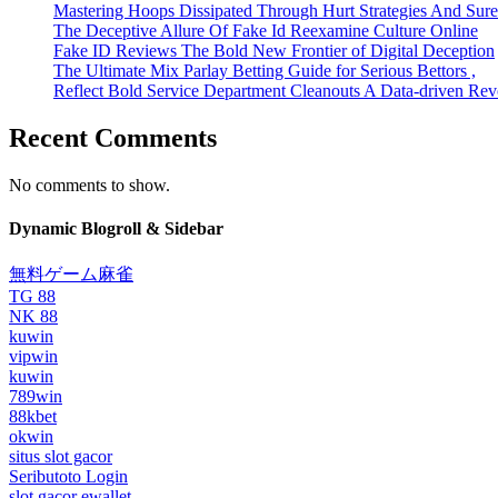
Mastering Hoops Dissipated Through Hurt Strategies And Suref
The Deceptive Allure Of Fake Id Reexamine Culture Online
Fake ID Reviews The Bold New Frontier of Digital Deception
The Ultimate Mix Parlay Betting Guide for Serious Bettors ,
Reflect Bold Service Department Cleanouts A Data-driven Rev
Recent Comments
No comments to show.
Dynamic Blogroll & Sidebar
無料ゲーム麻雀
TG 88
NK 88
kuwin
vipwin
kuwin
789win
88kbet
okwin
situs slot gacor
Seributoto Login
slot gacor ewallet