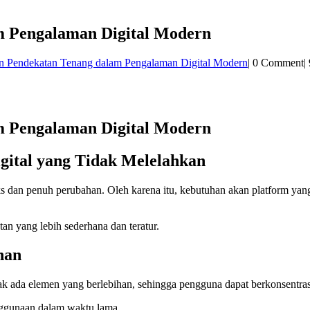
 Pengalaman Digital Modern
Pendekatan Tenang dalam Pengalaman Digital Modern
|
0 Comment
|
 Pengalaman Digital Modern
ital yang Tidak Melelahkan
ks dan penuh perubahan. Oleh karena itu, kebutuhan akan platform ya
yang lebih sederhana dan teratur.
nan
da elemen yang berlebihan, sehingga pengguna dapat berkonsentrasi 
nggunaan dalam waktu lama.