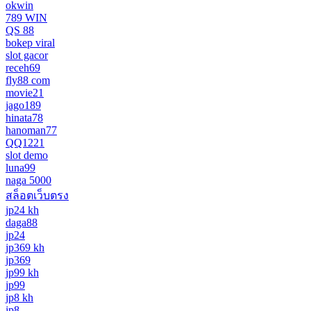
okwin
789 WIN
QS 88
bokep viral
slot gacor
receh69
fly88 com
movie21
jago189
hinata78
hanoman77
QQ1221
slot demo
luna99
naga 5000
สล็อตเว็บตรง
jp24 kh
daga88
jp24
jp369 kh
jp369
jp99 kh
jp99
jp8 kh
jp8