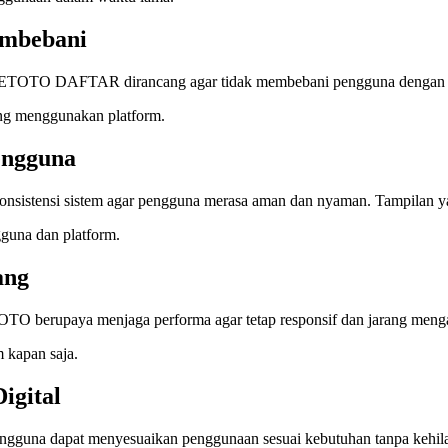
mbebani
 EXETOTO DAFTAR dirancang agar tidak membebani pengguna dengan l
ng menggunakan platform.
engguna
stensi sistem agar pengguna merasa aman dan nyaman. Tampilan yang
gguna dan platform.
ang
TO berupaya menjaga performa agar tetap responsif dan jarang meng
 kapan saja.
igital
engguna dapat menyesuaikan penggunaan sesuai kebutuhan tanpa kehi