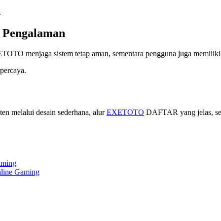
.
i Pengalaman
ETOTO menjaga sistem tetap aman, sementara pengguna juga memiliki 
rpercaya.
n melalui desain sederhana, alur
EXETOTO
DAFTAR yang jelas, sert
aming
nline Gaming