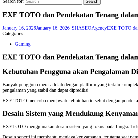
Search for:
EXE TOTO dan Pendekatan Tenang dalam
January 16, 2026
January 16, 2026
|
SHASEOAgency
EXE TOTO dan 
Categories :
Gaming
EXE TOTO dan Pendekatan Tenang dalam
Kebutuhan Pengguna akan Pengalaman Dig
Banyak pengguna merasa lelah dengan platform yang terlalu komple
pengalaman yang stabil dan dapat diprediksi.
EXE TOTO mencoba menjawab kebutuhan tersebut dengan pendekatan 
Desain Sistem yang Mendukung Kenyama
EXETOTO menggunakan desain sistem yang fokus pada fungsi. Tidak a
Desain seperti ini membantu menjaga kenyamanan, terutama saat pe