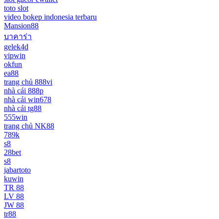
toto slot
video bokep indonesia terbaru
Mansion88
บาคาร่า
gelek4d
vipwin
okfun
ea88
trang chủ 888vi
nhà cái 888p
nhà cái win678
nhà cái tg88
555win
trang chủ NK88
789k
s8
28bet
s8
jabartoto
kuwin
TR 88
LV 88
JW 88
tr88