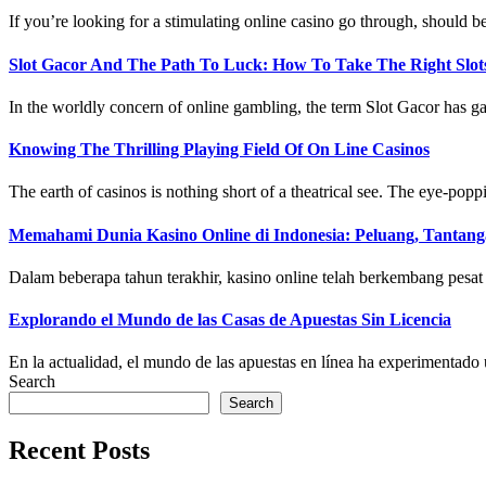
If you’re looking for a stimulating online casino go through, should be 
Slot Gacor And The Path To Luck: How To Take The Right Slo
In the worldly concern of online gambling, the term Slot Gacor has gain
Knowing The Thrilling Playing Field Of On Line Casinos
The earth of casinos is nothing short of a theatrical see. The eye-poppin
Memahami Dunia Kasino Online di Indonesia: Peluang, Tantanga
Dalam beberapa tahun terakhir, kasino online telah berkembang pesat 
Explorando el Mundo de las Casas de Apuestas Sin Licencia
En la actualidad, el mundo de las apuestas en línea ha experimentado u
Search
Search
Recent Posts