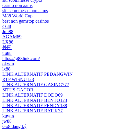
siti scommesse crypto
casino non aams
siti scommesse non aams
M88 World Cup
best non gamstop casinos
qs88
Jun88
AGAM69
LX88
外围
uu88
https://tg88link.com/
okwin
lx88
LINK ALTERNATIF PEDANGWIN
RTP WISNU123
LINK ALTERNATIF GASING777
SITUS GACOR
LINK ALTERNATIF DODO69
LINK ALTERNATIF BENTO123
LINK ALTERNATIF FENDY188
LINK ALTERNATIF BATIK77
kuwin
jw88
Go8 đăng ký