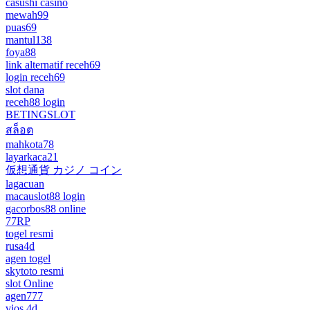
casushi casino
mewah99
puas69
mantul138
foya88
link alternatif receh69
login receh69
slot dana
receh88 login
BETINGSLOT
สล็อต
mahkota78
layarkaca21
仮想通貨 カジノ コイン
lagacuan
macauslot88 login
gacorbos88 online
77RP
togel resmi
rusa4d
agen togel
skytoto resmi
slot Online
agen777
vios 4d