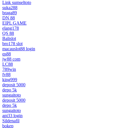
Link sumseltoto
suka288
braga89
DN 88
EIPL GAME
elang178
QS 88
Balislot
bro178 slot
macauslot88 login
qs88
jw88 com
LC88
789win
fv88
king999
deposit 5000
depo 5k
sungaitoto
deposit 5000
depo 5k
sungaitoto
api33 login
Sildenafil
bokep