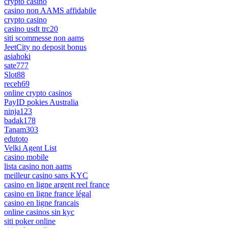
crypto casino
casino non AAMS affidabile
crypto casino
casino usdt trc20
siti scommesse non aams
JeetCity no deposit bonus
asiahoki
sate777
Slot88
receh69
online crypto casinos
PayID pokies Australia
ninja123
badak178
Tanam303
edutoto
Velki Agent List
casino mobile
lista casino non aams
meilleur casino sans KYC
casino en ligne argent reel france
casino en ligne france légal
casino en ligne francais
online casinos sin kyc
siti poker online