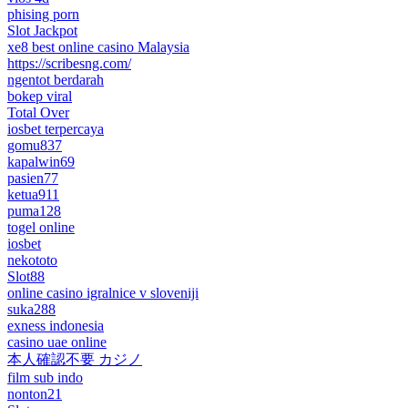
phising porn
Slot Jackpot
xe8 best online casino Malaysia
https://scribesng.com/
ngentot berdarah
bokep viral
Total Over
iosbet terpercaya
gomu837
kapalwin69
pasien77
ketua911
puma128
togel online
iosbet
nekototo
Slot88
online casino igralnice v sloveniji
suka288
exness indonesia
casino uae online
本人確認不要 カジノ
film sub indo
nonton21