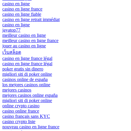
casino en ligne
casino en ligne france
casino en ligne fiable
casino en ligne retrait immédiat
casino en ligne
jayatop77
meilleur casino en ligne
meilleur casino en ligne france
jouer au casino en ligne
เว็บสล็อต
casino en ligne france légal
casino en ligne france légal
poker gratis sin dinero
migliori siti di poker online
casinos online de españa
los mejores casinos online
mejores casinos
mejores casinos online españa
migliori siti di poker online
online crypto casino
casino online france
casino français sans KYC
casino crypto liste
nouveau casino en ligne france