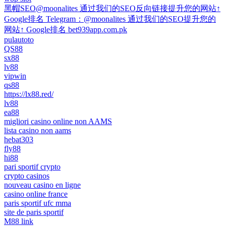
黑帽SEO@moonalites 通过我们的SEO反向链接提升您的网站↑
Google排名 Telegram：@moonalites 通过我们的SEO提升您的
网站↑ Google排名 bet939app.com.pk
pulautoto
QS88
sx88
lv88
vipwin
qs88
https://lx88.red/
lv88
ea88
migliori casino online non AAMS
lista casino non aams
hebat303
fly88
hi88
pari sportif crypto
crypto casinos
nouveau casino en ligne
casino online france
paris sportif ufc mma
site de paris sportif
M88 link