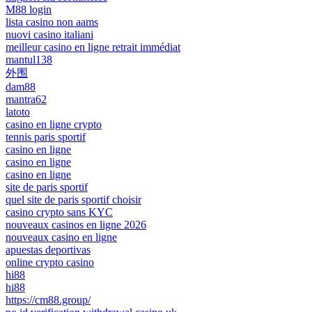
M88 login
lista casino non aams
nuovi casino italiani
meilleur casino en ligne retrait immédiat
mantul138
外围
dam88
mantra62
latoto
casino en ligne crypto
tennis paris sportif
casino en ligne
casino en ligne
casino en ligne
site de paris sportif
quel site de paris sportif choisir
casino crypto sans KYC
nouveaux casinos en ligne 2026
nouveaux casino en ligne
apuestas deportivas
online crypto casino
hi88
hi88
https://cm88.group/