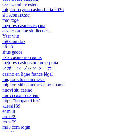
casino online esteri
migliori crypto casino Italia 2026
siti scommesse
toto togel
mejores casinos españa
casino on line sin licencia
Yaar win
hi88com.biz
nổ hũ
situs gacor
lista casino non aams
mejores casinos online españa
スポーツ ブック メーカー
casino en ligne france légal
miglior sito scommesse
migliori siti scommesse non aams
nuovi siti casino
nuovi casino italiani
https://totopaedi.biz/
garasi189
edm88
roma99
roma99
m88.com login