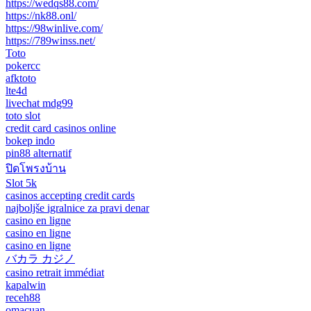
https://wedqs88.com/
https://nk88.onl/
https://98winlive.com/
https://789winss.net/
Toto
pokercc
afktoto
lte4d
livechat mdg99
toto slot
credit card casinos online
bokep indo
pin88 alternatif
ปิดโพรงบ้าน
Slot 5k
casinos accepting credit cards
najboljše igralnice za pravi denar
casino en ligne
casino en ligne
casino en ligne
バカラ カジノ
casino retrait immédiat
kapalwin
receh88
omacuan