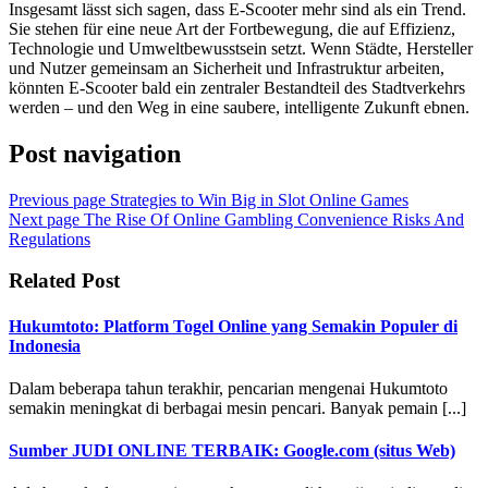
Insgesamt lässt sich sagen, dass E-Scooter mehr sind als ein Trend.
Sie stehen für eine neue Art der Fortbewegung, die auf Effizienz,
Technologie und Umweltbewusstsein setzt. Wenn Städte, Hersteller
und Nutzer gemeinsam an Sicherheit und Infrastruktur arbeiten,
könnten E-Scooter bald ein zentraler Bestandteil des Stadtverkehrs
werden – und den Weg in eine saubere, intelligente Zukunft ebnen.
Post navigation
Previous page
Strategies to Win Big in Slot Online Games
Next page
The Rise Of Online Gambling Convenience Risks And
Regulations
Related Post
Hukumtoto: Platform Togel Online yang Semakin Populer di
Indonesia
Dalam beberapa tahun terakhir, pencarian mengenai Hukumtoto
semakin meningkat di berbagai mesin pencari. Banyak pemain [...]
Sumber JUDI ONLINE TERBAIK: Google.com (situs Web)