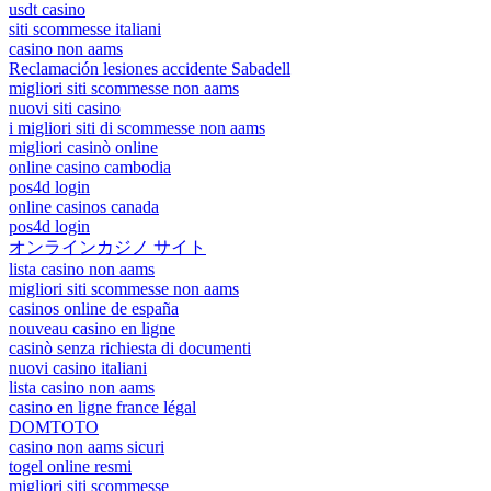
usdt casino
siti scommesse italiani
casino non aams
Reclamación lesiones accidente Sabadell
migliori siti scommesse non aams
nuovi siti casino
i migliori siti di scommesse non aams
migliori casinò online
online casino cambodia
pos4d login
online casinos canada
pos4d login
オンラインカジノ サイト
lista casino non aams
migliori siti scommesse non aams
casinos online de españa
nouveau casino en ligne
casinò senza richiesta di documenti
nuovi casino italiani
lista casino non aams
casino en ligne france légal
DOMTOTO
casino non aams sicuri
togel online resmi
migliori siti scommesse