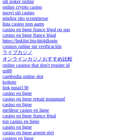
siti poker online
online crypto casino
nuovi siti casino
miglior sito scommesse
lista casino non aams
casino en ligne france légal ou pas
casino en ligne france légal
https://linklist.bio/titi4dlogin
casinos online sin verificación
ライブカジノ
オンラインカジノおすすめ比較
online casinos that don't require id
qs88
cambodia online slot
koitoto
link tunai138
casino en ligne
casino en ligne retrait instantané
casino en ligne
meilleur casino en ligne
casino en ligne france légal
top casino en ligne
casino en ligne
casino en ligne argent réel
casinos en ligne