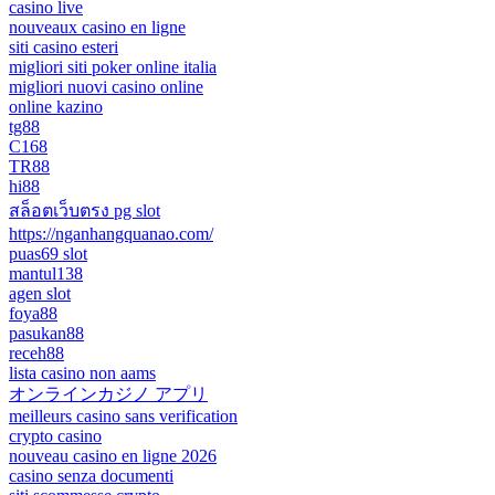
casino live
nouveaux casino en ligne
siti casino esteri
migliori siti poker online italia
migliori nuovi casino online
online kazino
tg88
C168
TR88
hi88
สล็อตเว็บตรง pg slot
https://nganhangquanao.com/
puas69 slot
mantul138
agen slot
foya88
pasukan88
receh88
lista casino non aams
オンラインカジノ アプリ
meilleurs casino sans verification
crypto casino
nouveau casino en ligne 2026
casino senza documenti