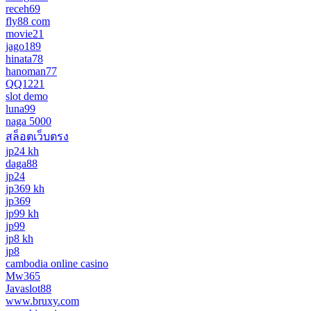
receh69
fly88 com
movie21
jago189
hinata78
hanoman77
QQ1221
slot demo
luna99
naga 5000
สล็อตเว็บตรง
jp24 kh
daga88
jp24
jp369 kh
jp369
jp99 kh
jp99
jp8 kh
jp8
cambodia online casino
Mw365
Javaslot88
www.bruxy.com