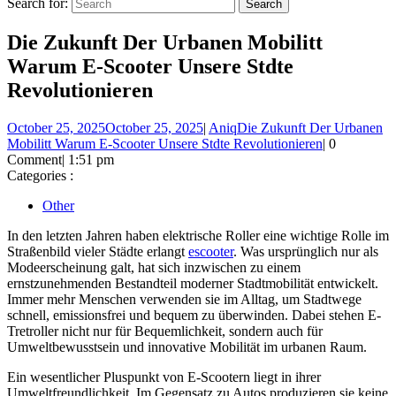
Search for:
Die Zukunft Der Urbanen Mobilitt
Warum E-Scooter Unsere Stdte
Revolutionieren
October 25, 2025
October 25, 2025
|
Aniq
Die Zukunft Der Urbanen
Mobilitt Warum E-Scooter Unsere Stdte Revolutionieren
|
0
Comment
|
1:51 pm
Categories :
Other
In den letzten Jahren haben elektrische Roller eine wichtige Rolle im
Straßenbild vieler Städte erlangt
escooter
. Was ursprünglich nur als
Modeerscheinung galt, hat sich inzwischen zu einem
ernstzunehmenden Bestandteil moderner Stadtmobilität entwickelt.
Immer mehr Menschen verwenden sie im Alltag, um Stadtwege
schnell, emissionsfrei und bequem zu überwinden. Dabei stehen E-
Tretroller nicht nur für Bequemlichkeit, sondern auch für
Umweltbewusstsein und innovative Mobilität im urbanen Raum.
Ein wesentlicher Pluspunkt von E-Scootern liegt in ihrer
Umweltfreundlichkeit. Im Gegensatz zu Autos produzieren sie keine