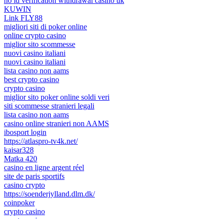
no id verification withdrawal casino uk
KUWIN
Link FLY88
migliori siti di poker online
online crypto casino
miglior sito scommesse
nuovi casino italiani
nuovi casino italiani
lista casino non aams
best crypto casino
crypto casino
miglior sito poker online soldi veri
siti scommesse stranieri legali
lista casino non aams
casino online stranieri non AAMS
ibosport login
https://atlaspro-tv4k.net/
kaisar328
Matka 420
casino en ligne argent réel
site de paris sportifs
casino crypto
https://soenderjylland.dlm.dk/
coinpoker
crypto casino