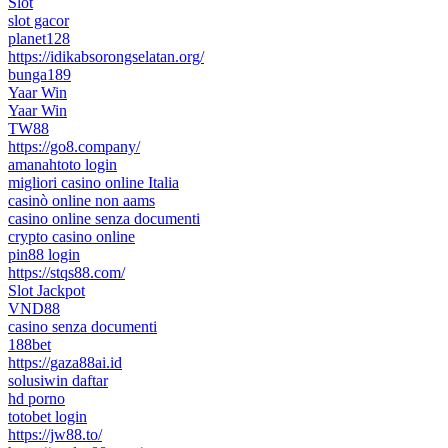
Slot
slot gacor
planet128
https://idikabsorongselatan.org/
bunga189
Yaar Win
Yaar Win
TW88
https://go8.company/
amanahtoto login
migliori casino online Italia
casinò online non aams
casino online senza documenti
crypto casino online
pin88 login
https://stqs88.com/
Slot Jackpot
VND88
casino senza documenti
188bet
https://gaza88ai.id
solusiwin daftar
hd porno
totobet login
https://jw88.to/