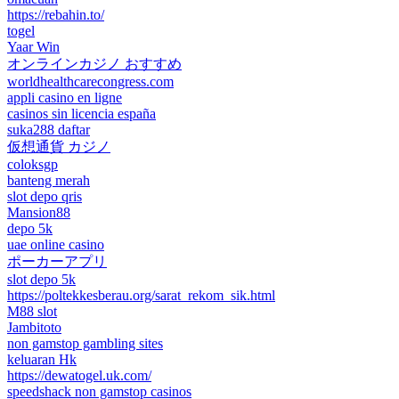
https://rebahin.to/
togel
Yaar Win
オンラインカジノ おすすめ
worldhealthcarecongress.com
appli casino en ligne
casinos sin licencia españa
suka288 daftar
仮想通貨 カジノ
coloksgp
banteng merah
slot depo qris
Mansion88
depo 5k
uae online casino
ポーカーアプリ
slot depo 5k
https://poltekkesberau.org/sarat_rekom_sik.html
M88 slot
Jambitoto
non gamstop gambling sites
keluaran Hk
https://dewatogel.uk.com/
speedshack non gamstop casinos