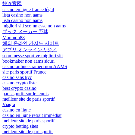
快连官网
casino en ligne france légal
lista casino non aams
lista casino non aams
migliori siti scommesse non aams
ブック メーカー 野球
Monmon88
해외 온라인 카지노 사이트
アプリ オンラインカジノ
scommesse sportive migliori siti
bookmaker non aams sicuri
casino online stranieri non AAMS
site paris sportif France
casino sans kyc
casino crypto liste
best crypto casino
paris sportif sur le tennis
meilleur site de paris sportif
Viagra
casino en ligne
casino en ligne retrait immédiat
meilleur site de paris sportif
crypto betting sites
meilleur site de pari sportif