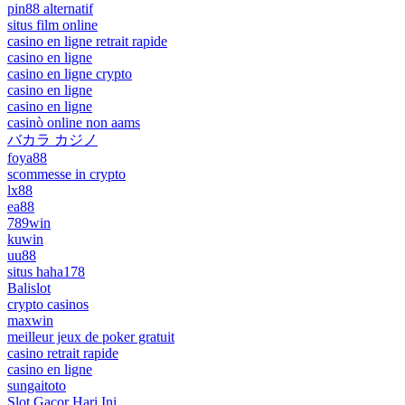
pin88 alternatif
situs film online
casino en ligne retrait rapide
casino en ligne
casino en ligne crypto
casino en ligne
casino en ligne
casinò online non aams
バカラ カジノ
foya88
scommesse in crypto
lx88
ea88
789win
kuwin
uu88
situs haha178
Balislot
crypto casinos
maxwin
meilleur jeux de poker gratuit
casino retrait rapide
casino en ligne
sungaitoto
Slot Gacor Hari Ini