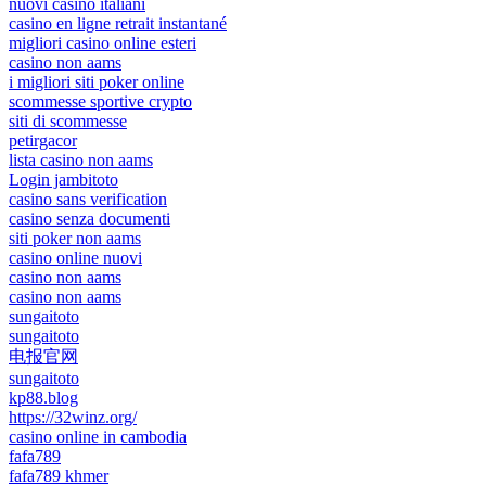
nuovi casino italiani
casino en ligne retrait instantané
migliori casino online esteri
casino non aams
i migliori siti poker online
scommesse sportive crypto
siti di scommesse
petirgacor
lista casino non aams
Login jambitoto
casino sans verification
casino senza documenti
siti poker non aams
casino online nuovi
casino non aams
casino non aams
sungaitoto
sungaitoto
电报官网
sungaitoto
kp88.blog
https://32winz.org/
casino online in cambodia
fafa789
fafa789 khmer