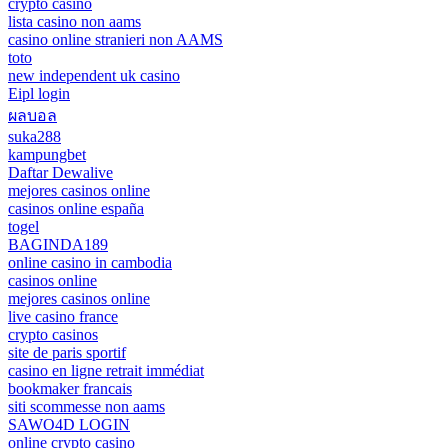
crypto casino
lista casino non aams
casino online stranieri non AAMS
toto
new independent uk casino
Eipl login
ผลบอล
suka288
kampungbet
Daftar Dewalive
mejores casinos online
casinos online españa
togel
BAGINDA189
online casino in cambodia
casinos online
mejores casinos online
live casino france
crypto casinos
site de paris sportif
casino en ligne retrait immédiat
bookmaker francais
siti scommesse non aams
SAWO4D LOGIN
online crypto casino