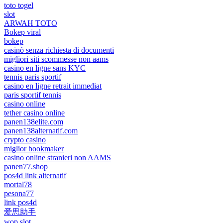
toto togel
slot
ARWAH TOTO
Bokep viral
bokep
casinò senza richiesta di documenti
migliori siti scommesse non aams
casino en ligne sans KYC
tennis paris sportif
casino en ligne retrait immediat
paris sportif tennis
casino online
tether casino online
panen138elite.com
panen138alternatif.com
crypto casino
miglior bookmaker
casino online stranieri non AAMS
panen77.shop
pos4d link alternatif
mortal78
pesona77
link pos4d
爱思助手
wop slot