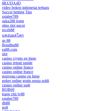
8KUDA4D
video bokep indonesia terbaru
Soccer betting Tips
rajabet789
suka288 login
situs slot gacor
receh88
แทงบอลโลก
qs 88
Bondhu88
ea88.com
slot
casino crypto en ligne
casino retrait rapide
casino online france
casino online france
nouveau casino en ligne
poker online gratis senza soldi
casino online usdt
BOB69
trang chủ lv88
rajabet789
dh88
go8