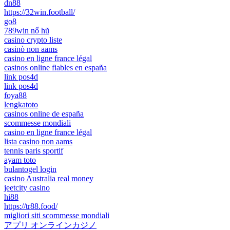
dn88
https://32win.football/
go8
789win nổ hũ
casino crypto liste
casinò non aams
casino en ligne france légal
casinos online fiables en españa
link pos4d
link pos4d
foya88
lengkatoto
casinos online de españa
scommesse mondiali
casino en ligne france légal
lista casino non aams
tennis paris sportif
ayam toto
bulantogel login
casino Australia real money
jeetcity casino
hi88
https://tr88.food/
migliori siti scommesse mondiali
アプリ オンラインカジノ