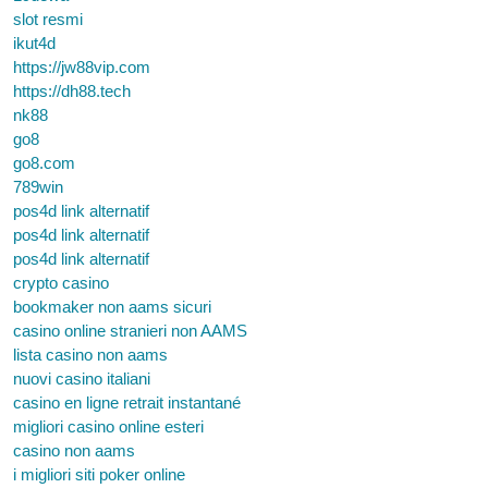
slot resmi
ikut4d
https://jw88vip.com
https://dh88.tech
nk88
go8
go8.com
789win
pos4d link alternatif
pos4d link alternatif
pos4d link alternatif
crypto casino
bookmaker non aams sicuri
casino online stranieri non AAMS
lista casino non aams
nuovi casino italiani
casino en ligne retrait instantané
migliori casino online esteri
casino non aams
i migliori siti poker online