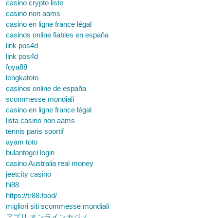
casino crypto liste
casinò non aams
casino en ligne france légal
casinos online fiables en españa
link pos4d
link pos4d
foya88
lengkatoto
casinos online de españa
scommesse mondiali
casino en ligne france légal
lista casino non aams
tennis paris sportif
ayam toto
bulantogel login
casino Australia real money
jeetcity casino
hi88
https://tr88.food/
migliori siti scommesse mondiali
アプリ オンラインカジノ