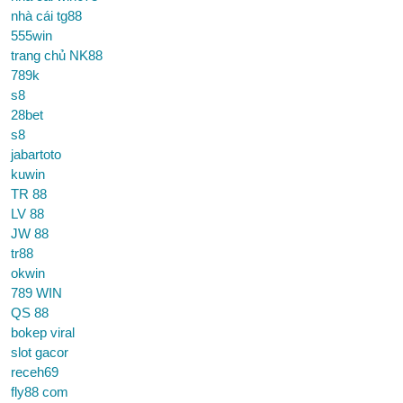
nhà cái tg88
555win
trang chủ NK88
789k
s8
28bet
s8
jabartoto
kuwin
TR 88
LV 88
JW 88
tr88
okwin
789 WIN
QS 88
bokep viral
slot gacor
receh69
fly88 com