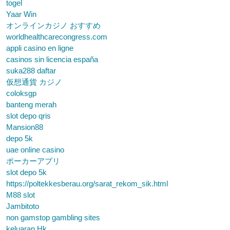
togel
Yaar Win
オンラインカジノ おすすめ
worldhealthcarecongress.com
appli casino en ligne
casinos sin licencia españa
suka288 daftar
仮想通貨 カジノ
coloksgp
banteng merah
slot depo qris
Mansion88
depo 5k
uae online casino
ポーカーアプリ
slot depo 5k
https://poltekkesberau.org/sarat_rekom_sik.html
M88 slot
Jambitoto
non gamstop gambling sites
keluaran Hk