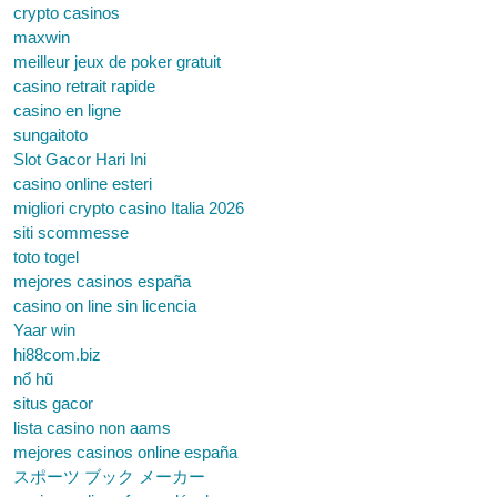
crypto casinos
maxwin
meilleur jeux de poker gratuit
casino retrait rapide
casino en ligne
sungaitoto
Slot Gacor Hari Ini
casino online esteri
migliori crypto casino Italia 2026
siti scommesse
toto togel
mejores casinos españa
casino on line sin licencia
Yaar win
hi88com.biz
nổ hũ
situs gacor
lista casino non aams
mejores casinos online españa
スポーツ ブック メーカー