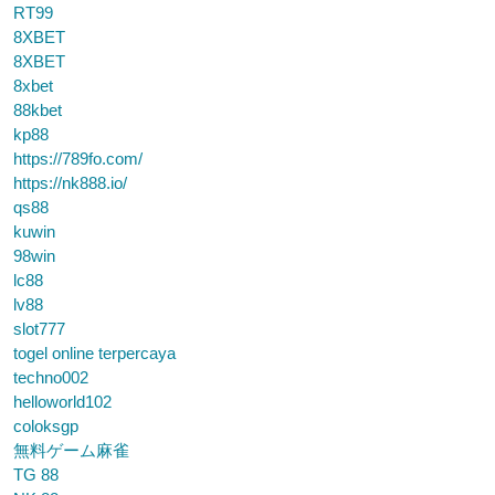
RT99
8XBET
8XBET
8xbet
88kbet
kp88
https://789fo.com/
https://nk888.io/
qs88
kuwin
98win
lc88
lv88
slot777
togel online terpercaya
techno002
helloworld102
coloksgp
無料ゲーム麻雀
TG 88