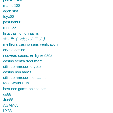
mantul138
agen slot
foya88
pasukan88
receh88
lista casino non aams
オンラインカジノ アプリ
meilleurs casino sans verification
crypto casino
nouveau casino en ligne 2026
casino senza documenti
siti scommesse crypto
casino non aams
siti scommesse non aams
M88 World Cup
best non gamstop casinos
qs88
Jun88
AGAM69
LX88