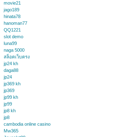
movie21
jago189
hinata78
hanoman77
QQ1221
slot demo
luna99
naga 5000
สล็อตเว็บตรง
jp24 kh
daga88
jp24
jp369 kh
jp369
jp99 kh
jp99
jp8 kh
jp8
cambodia online casino
Mw365