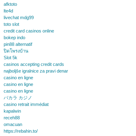
afktoto
lte4d
livechat mdg99
toto slot
credit card casinos online
bokep indo
pin88 alternatif
ปิดโพรงบ้าน
Slot 5k
casinos accepting credit cards
najboljše igralnice za pravi denar
casino en ligne
casino en ligne
casino en ligne
バカラ カジノ
casino retrait immédiat
kapalwin
receh88
omacuan
https://rebahin.to/