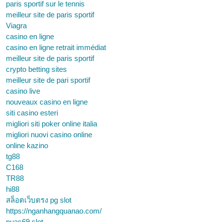
paris sportif sur le tennis
meilleur site de paris sportif
Viagra
casino en ligne
casino en ligne retrait immédiat
meilleur site de paris sportif
crypto betting sites
meilleur site de pari sportif
casino live
nouveaux casino en ligne
siti casino esteri
migliori siti poker online italia
migliori nuovi casino online
online kazino
tg88
C168
TR88
hi88
สล็อตเว็บตรง pg slot
https://nganhangquanao.com/
puas69 slot