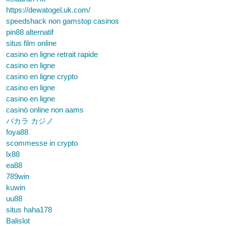
https://dewatogel.uk.com/
speedshack non gamstop casinos
pin88 alternatif
situs film online
casino en ligne retrait rapide
casino en ligne
casino en ligne crypto
casino en ligne
casino en ligne
casinò online non aams
バカラ カジノ
foya88
scommesse in crypto
lx88
ea88
789win
kuwin
uu88
situs haha178
Balislot