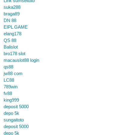
Link sumseltoto
suka288
braga89
DN 88
EIPL GAME
elang178
QS 88
Balislot
bro178 slot
macauslot88 login
qs88
jw88 com
LC88
789win
fv88
king999
deposit 5000
depo 5k
sungaitoto
deposit 5000
depo 5k