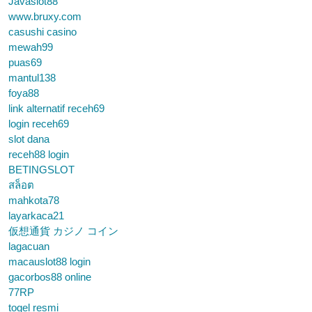
Javaslot88
www.bruxy.com
casushi casino
mewah99
puas69
mantul138
foya88
link alternatif receh69
login receh69
slot dana
receh88 login
BETINGSLOT
สล็อต
mahkota78
layarkaca21
仮想通貨 カジノ コイン
lagacuan
macauslot88 login
gacorbos88 online
77RP
togel resmi