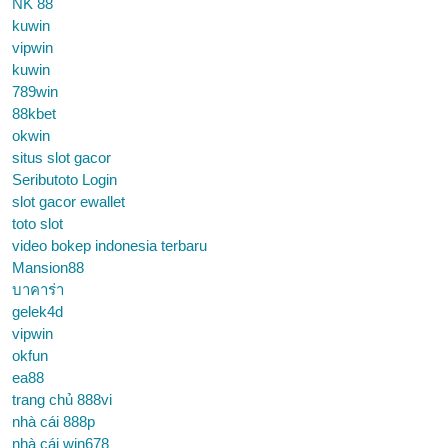
NK 88
kuwin
vipwin
kuwin
789win
88kbet
okwin
situs slot gacor
Seributoto Login
slot gacor ewallet
toto slot
video bokep indonesia terbaru
Mansion88
บาคาร่า
gelek4d
vipwin
okfun
ea88
trang chủ 888vi
nhà cái 888p
nhà cái win678