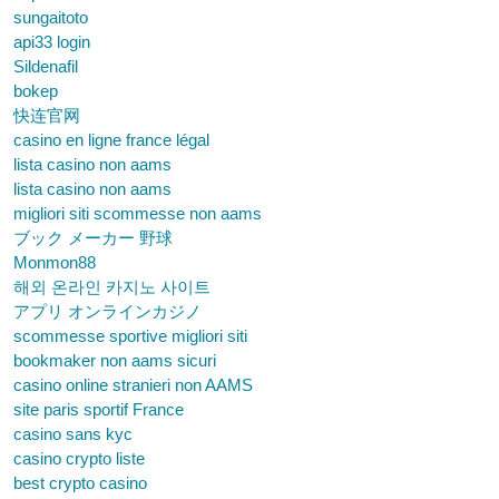
sungaitoto
api33 login
Sildenafil
bokep
快连官网
casino en ligne france légal
lista casino non aams
lista casino non aams
migliori siti scommesse non aams
ブック メーカー 野球
Monmon88
해외 온라인 카지노 사이트
アプリ オンラインカジノ
scommesse sportive migliori siti
bookmaker non aams sicuri
casino online stranieri non AAMS
site paris sportif France
casino sans kyc
casino crypto liste
best crypto casino