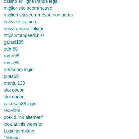
casino en ligne france légal
miglior sito scommesse
migliori siti scommesse non aams
nuovi siti casino
nuovi casino italiani
https://totopaedi.biz/
garasi189
edm88
roma99
roma99
m88.com login
puas69
mantul138
slot gacor
slot gacor
pasukan88 login
receh88
pos4d link alternatif
look at this website
Login jambitoto
19dewa