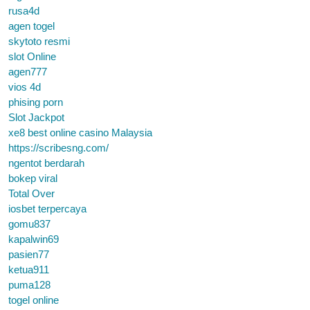
rusa4d
agen togel
skytoto resmi
slot Online
agen777
vios 4d
phising porn
Slot Jackpot
xe8 best online casino Malaysia
https://scribesng.com/
ngentot berdarah
bokep viral
Total Over
iosbet terpercaya
gomu837
kapalwin69
pasien77
ketua911
puma128
togel online