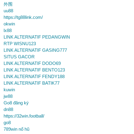
外围
uu88
https://tg88link.com/
okwin
lx88
LINK ALTERNATIF PEDANGWIN
RTP WISNU123
LINK ALTERNATIF GASING777
SITUS GACOR
LINK ALTERNATIF DODO69
LINK ALTERNATIF BENTO123
LINK ALTERNATIF FENDY188
LINK ALTERNATIF BATIK77
kuwin
jw88
Go8 đăng ký
dn88
https://32win.football/
go8
789win nổ hũ