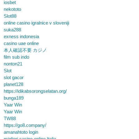
iosbet
nekototo
Slot88
online casino igralnice v sloveniji
suka288
exness indonesia
casino uae online
本人確認不要 カジノ
film sub indo
nonton21
Slot
slot gacor
planet128
https://idikabsorongselatan.org/
bunga189
Yaar Win
Yaar Win
TW88
https://go8.company/
amanahtoto login
migliori casino online Italia