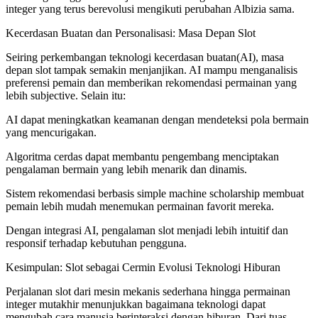
integer yang terus berevolusi mengikuti perubahan Albizia sama.
Kecerdasan Buatan dan Personalisasi: Masa Depan Slot
Seiring perkembangan teknologi kecerdasan buatan(AI), masa
depan slot tampak semakin menjanjikan. AI mampu menganalisis
preferensi pemain dan memberikan rekomendasi permainan yang
lebih subjective. Selain itu:
AI dapat meningkatkan keamanan dengan mendeteksi pola bermain
yang mencurigakan.
Algoritma cerdas dapat membantu pengembang menciptakan
pengalaman bermain yang lebih menarik dan dinamis.
Sistem rekomendasi berbasis simple machine scholarship membuat
pemain lebih mudah menemukan permainan favorit mereka.
Dengan integrasi AI, pengalaman slot menjadi lebih intuitif dan
responsif terhadap kebutuhan pengguna.
Kesimpulan: Slot sebagai Cermin Evolusi Teknologi Hiburan
Perjalanan slot dari mesin mekanis sederhana hingga permainan
integer mutakhir menunjukkan bagaimana teknologi dapat
mengubah cara manusia berinteraksi dengan hiburan. Dari tuas