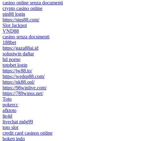
casino online senza documenti
crypto casino online
pin88 login
https://stqs88.com/
Slot Jackpot
VND88
casino senza documenti
188bet
https://gaza88ai.id
solusiwin daftar
hd porno
totobet login
https://jw88.to/
https://wedqs88.com/
https://nk88.onl/
https://98winlive.com/
https://789winss.net/
Toto
pokercc
afktoto
lte4d
livechat mdg99
toto slot
credit card casinos online
bokep indo