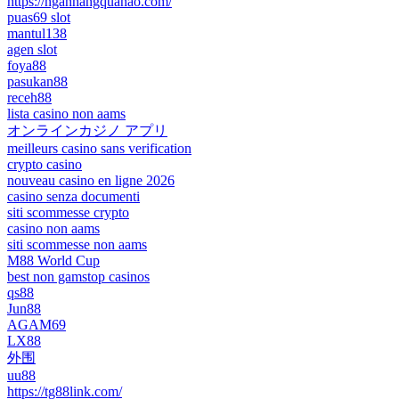
https://nganhangquanao.com/
puas69 slot
mantul138
agen slot
foya88
pasukan88
receh88
lista casino non aams
オンラインカジノ アプリ
meilleurs casino sans verification
crypto casino
nouveau casino en ligne 2026
casino senza documenti
siti scommesse crypto
casino non aams
siti scommesse non aams
M88 World Cup
best non gamstop casinos
qs88
Jun88
AGAM69
LX88
外围
uu88
https://tg88link.com/