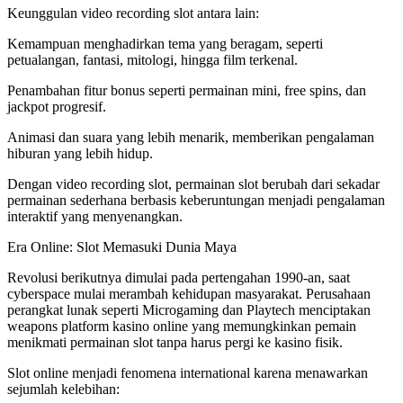
Keunggulan video recording slot antara lain:
Kemampuan menghadirkan tema yang beragam, seperti
petualangan, fantasi, mitologi, hingga film terkenal.
Penambahan fitur bonus seperti permainan mini, free spins, dan
jackpot progresif.
Animasi dan suara yang lebih menarik, memberikan pengalaman
hiburan yang lebih hidup.
Dengan video recording slot, permainan slot berubah dari sekadar
permainan sederhana berbasis keberuntungan menjadi pengalaman
interaktif yang menyenangkan.
Era Online: Slot Memasuki Dunia Maya
Revolusi berikutnya dimulai pada pertengahan 1990-an, saat
cyberspace mulai merambah kehidupan masyarakat. Perusahaan
perangkat lunak seperti Microgaming dan Playtech menciptakan
weapons platform kasino online yang memungkinkan pemain
menikmati permainan slot tanpa harus pergi ke kasino fisik.
Slot online menjadi fenomena international karena menawarkan
sejumlah kelebihan: