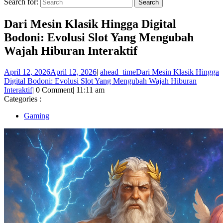
Search for:
Dari Mesin Klasik Hingga Digital
Bodoni: Evolusi Slot Yang Mengubah
Wajah Hiburan Interaktif
April 12, 2026
April 12, 2026
|
ahead_time
Dari Mesin Klasik Hingga
Digital Bodoni: Evolusi Slot Yang Mengubah Wajah Hiburan
Interaktif
|
0 Comment
|
11:11 am
Categories :
Gaming