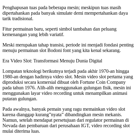
Penghapusan tuas pada beberapa mesin; meskipun tuas masih
dipertahankan pada banyak simulate demi mempertahankan daya
tarik tradisional.
Fitur permainan baru, seperti simbol tambahan dan peluang
kemenangan yang lebih variatif.
Meski merupakan tahap transisi, periode ini menjadi fondasi penting
menuju permainan slot Bodoni font yang kita kenal sekarang.
Era Video Slot: Transformasi Menuju Dunia Digital
Lompatan teknologi berikutnya terjadi pada akhir 1970-an hingga
1980-an dengan hadirnya video slot. Mesin video slot pertama yang
diproduksi secara komersial dibuat oleh Fortune Coin Company
pada tahun 1976. Alih-alih menggunakan gulungan fisik, mesin ini
menggunakan layar video recording untuk menampilkan animasi
putaran gulungan.
Pada awalnya, banyak pemain yang ragu memainkan video slot
karena dianggap kurang”nyata” dibandingkan mesin mekanis.
Namun, setelah mendapat persetujuan dari regulator permainan di
Nevada dan pembaruan dari perusahaan IGT, video recording slot
mulai diterima luas.