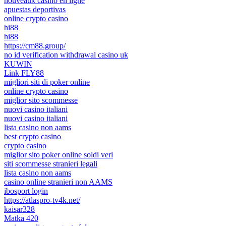
nouveaux casino en ligne
apuestas deportivas
online crypto casino
hi88
hi88
https://cm88.group/
no id verification withdrawal casino uk
KUWIN
Link FLY88
migliori siti di poker online
online crypto casino
miglior sito scommesse
nuovi casino italiani
nuovi casino italiani
lista casino non aams
best crypto casino
crypto casino
miglior sito poker online soldi veri
siti scommesse stranieri legali
lista casino non aams
casino online stranieri non AAMS
ibosport login
https://atlaspro-tv4k.net/
kaisar328
Matka 420