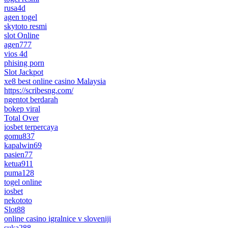
rusa4d
agen togel
skytoto resmi
slot Online
agen777
vios 4d
phising porn
Slot Jackpot
xe8 best online casino Malaysia
https://scribesng.com/
ngentot berdarah
bokep viral
Total Over
iosbet terpercaya
gomu837
kapalwin69
pasien77
ketua911
puma128
togel online
iosbet
nekototo
Slot88
online casino igralnice v sloveniji
suka288