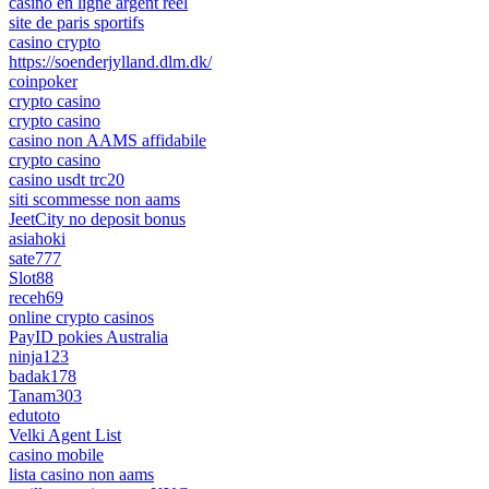
casino en ligne argent réel
site de paris sportifs
casino crypto
https://soenderjylland.dlm.dk/
coinpoker
crypto casino
crypto casino
casino non AAMS affidabile
crypto casino
casino usdt trc20
siti scommesse non aams
JeetCity no deposit bonus
asiahoki
sate777
Slot88
receh69
online crypto casinos
PayID pokies Australia
ninja123
badak178
Tanam303
edutoto
Velki Agent List
casino mobile
lista casino non aams