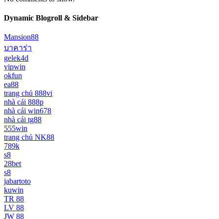
Dynamic Blogroll & Sidebar
Mansion88
บาคาร่า
gelek4d
vipwin
okfun
ea88
trang chủ 888vi
nhà cái 888p
nhà cái win678
nhà cái tg88
555win
trang chủ NK88
789k
s8
28bet
s8
jabartoto
kuwin
TR 88
LV 88
JW 88