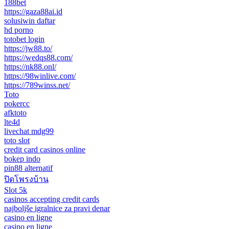
188bet
https://gaza88ai.id
solusiwin daftar
hd porno
totobet login
https://jw88.to/
https://wedqs88.com/
https://nk88.onl/
https://98winlive.com/
https://789winss.net/
Toto
pokercc
afktoto
lte4d
livechat mdg99
toto slot
credit card casinos online
bokep indo
pin88 alternatif
ปิดโพรงบ้าน
Slot 5k
casinos accepting credit cards
najboljše igralnice za pravi denar
casino en ligne
casino en ligne