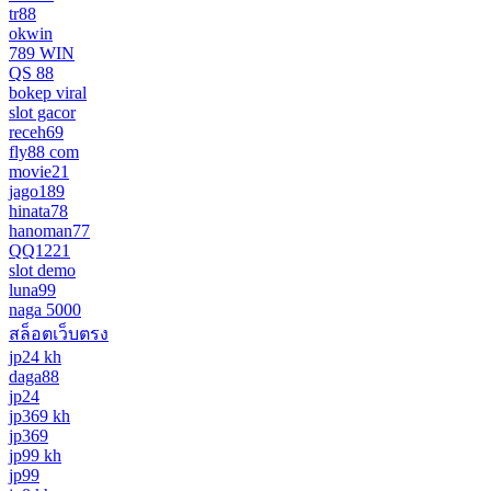
tr88
okwin
789 WIN
QS 88
bokep viral
slot gacor
receh69
fly88 com
movie21
jago189
hinata78
hanoman77
QQ1221
slot demo
luna99
naga 5000
สล็อตเว็บตรง
jp24 kh
daga88
jp24
jp369 kh
jp369
jp99 kh
jp99