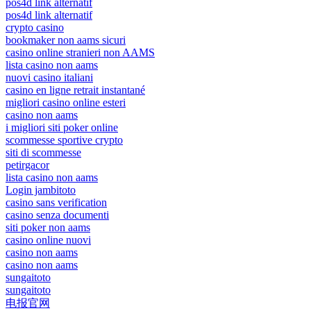
pos4d link alternatif
pos4d link alternatif
crypto casino
bookmaker non aams sicuri
casino online stranieri non AAMS
lista casino non aams
nuovi casino italiani
casino en ligne retrait instantané
migliori casino online esteri
casino non aams
i migliori siti poker online
scommesse sportive crypto
siti di scommesse
petirgacor
lista casino non aams
Login jambitoto
casino sans verification
casino senza documenti
siti poker non aams
casino online nuovi
casino non aams
casino non aams
sungaitoto
sungaitoto
电报官网