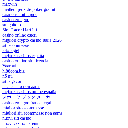
maxwin
meilleur jeux de poker gratuit
casino retrait rapide
casino en ligne
sungaitoto
Slot Gacor Hari Ini
casino online esteri
migliori crypto casino Italia 2026
siti scommesse
toto togel
mejores casinos españa
casino on line sin licencia
Yaar win
hi88com.biz
nổ hũ
situs gacor
lista casino non aams
mejores casinos online españa
スポーツ ブック メーカー
casino en ligne france légal
miglior sito scommesse
migliori siti scommesse non aams
nuovi siti casino
nuovi casino italiani