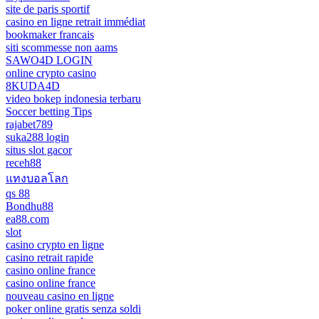
site de paris sportif
casino en ligne retrait immédiat
bookmaker francais
siti scommesse non aams
SAWO4D LOGIN
online crypto casino
8KUDA4D
video bokep indonesia terbaru
Soccer betting Tips
rajabet789
suka288 login
situs slot gacor
receh88
แทงบอลโลก
qs 88
Bondhu88
ea88.com
slot
casino crypto en ligne
casino retrait rapide
casino online france
casino online france
nouveau casino en ligne
poker online gratis senza soldi