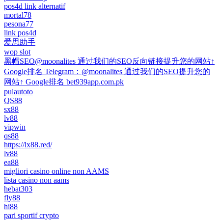
pos4d link alternatif
mortal78
pesona77
link pos4d
爱思助手
wop slot
黑帽SEO@moonalites 通过我们的SEO反向链接提升您的网站↑
Google排名 Telegram：@moonalites 通过我们的SEO提升您的
网站↑ Google排名 bet939app.com.pk
pulautoto
QS88
sx88
lv88
vipwin
qs88
https://lx88.red/
lv88
ea88
migliori casino online non AAMS
lista casino non aams
hebat303
fly88
hi88
pari sportif crypto