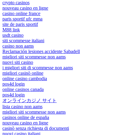
crypto casinos
nouveau casino en ligne
casino online france
paris sportif ufc mma
site de paris sportif
M88 link
usdt casino
siti scommesse italiani
casino non aams
Reclamación lesiones accidente Sabadell
migliori siti scommesse non aams
nuovi siti casino
i migliori siti di scommesse non aams
migliori casinò online
online casino cambodia
pos4d login
online casinos canada
pos4d login
オンラインカジノ サイト
lista casino non aams
migliori siti scommesse non aams
casinos online de españa
nouveau casino en ligne
casinò senza richiesta di documenti
nuovi casino italiani