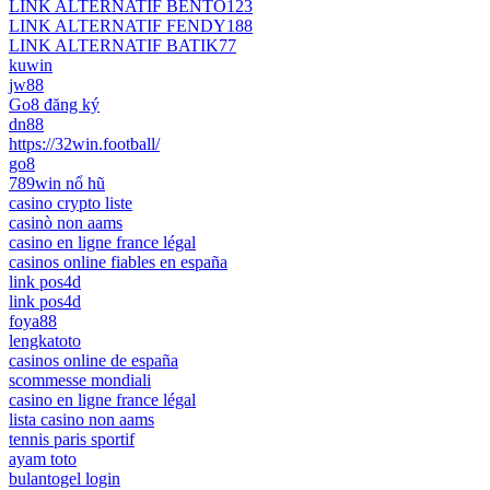
LINK ALTERNATIF BENTO123
LINK ALTERNATIF FENDY188
LINK ALTERNATIF BATIK77
kuwin
jw88
Go8 đăng ký
dn88
https://32win.football/
go8
789win nổ hũ
casino crypto liste
casinò non aams
casino en ligne france légal
casinos online fiables en españa
link pos4d
link pos4d
foya88
lengkatoto
casinos online de españa
scommesse mondiali
casino en ligne france légal
lista casino non aams
tennis paris sportif
ayam toto
bulantogel login