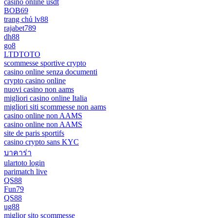
casino online usdt
BOB69
trang chủ lv88
rajabet789
dh88
go8
LTDTOTO
scommesse sportive crypto
casino online senza documenti
crypto casino online
nuovi casino non aams
migliori casino online Italia
migliori siti scommesse non aams
casino online non AAMS
casino online non AAMS
site de paris sportifs
casino crypto sans KYC
บาคาร่า
ulartoto login
parimatch live
QS88
Fun79
QS88
ug88
miglior sito scommesse