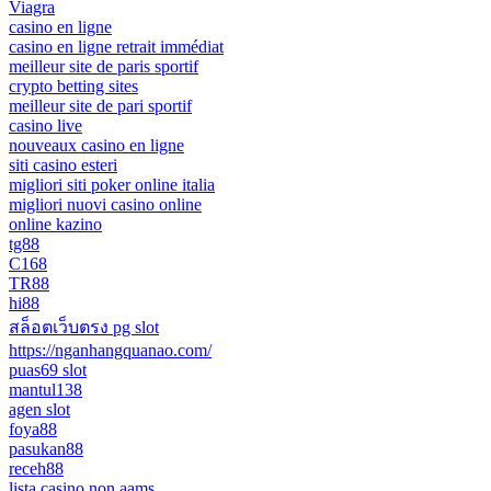
Viagra
casino en ligne
casino en ligne retrait immédiat
meilleur site de paris sportif
crypto betting sites
meilleur site de pari sportif
casino live
nouveaux casino en ligne
siti casino esteri
migliori siti poker online italia
migliori nuovi casino online
online kazino
tg88
C168
TR88
hi88
สล็อตเว็บตรง pg slot
https://nganhangquanao.com/
puas69 slot
mantul138
agen slot
foya88
pasukan88
receh88
lista casino non aams