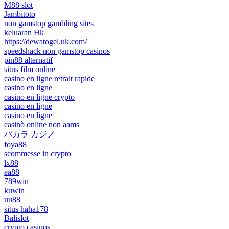
M88 slot
Jambitoto
non gamstop gambling sites
keluaran Hk
https://dewatogel.uk.com/
speedshack non gamstop casinos
pin88 alternatif
situs film online
casino en ligne retrait rapide
casino en ligne
casino en ligne crypto
casino en ligne
casino en ligne
casinò online non aams
バカラ カジノ
foya88
scommesse in crypto
lx88
ea88
789win
kuwin
uu88
situs haha178
Balislot
crypto casinos