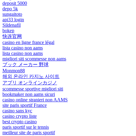
deposit 5000
depo 5k
sungaitoto
api33 login
Sildenafil
bokep
快连官网
casino en ligne france légal
lista casino non aams
lista casino non aams
migliori siti scommesse non aams
ブック メーカー 野球
Monmon88
해외 온라인 카지노 사이트
アプリ オンラインカジノ
scommesse sportive migliori siti
bookmaker non aams sicuri
casino online stranieri non AAMS
site paris sportif France
casino sans kyc
casino crypto liste
best crypto casino
paris sportif sur le tennis
meilleur site de paris sportif