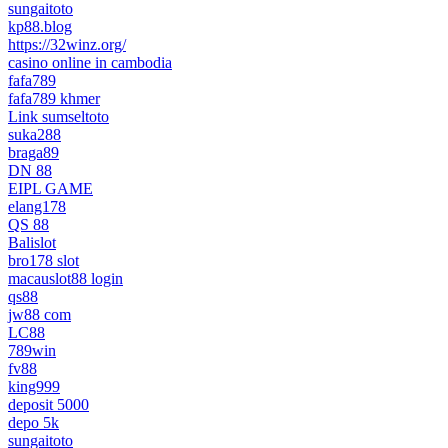
sungaitoto
kp88.blog
https://32winz.org/
casino online in cambodia
fafa789
fafa789 khmer
Link sumseltoto
suka288
braga89
DN 88
EIPL GAME
elang178
QS 88
Balislot
bro178 slot
macauslot88 login
qs88
jw88 com
LC88
789win
fv88
king999
deposit 5000
depo 5k
sungaitoto