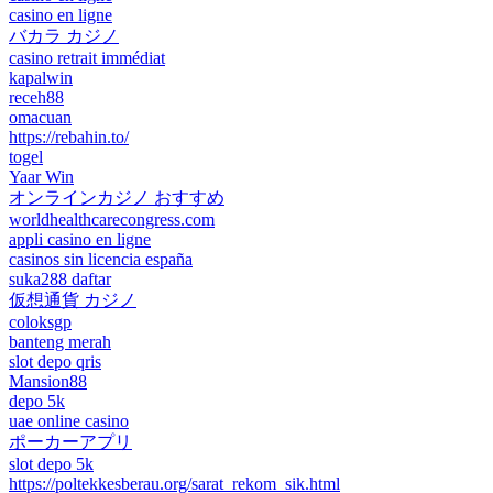
casino en ligne
バカラ カジノ
casino retrait immédiat
kapalwin
receh88
omacuan
https://rebahin.to/
togel
Yaar Win
オンラインカジノ おすすめ
worldhealthcarecongress.com
appli casino en ligne
casinos sin licencia españa
suka288 daftar
仮想通貨 カジノ
coloksgp
banteng merah
slot depo qris
Mansion88
depo 5k
uae online casino
ポーカーアプリ
slot depo 5k
https://poltekkesberau.org/sarat_rekom_sik.html