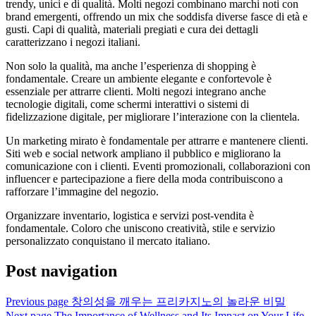
trendy, unici e di qualità. Molti negozi combinano marchi noti con
brand emergenti, offrendo un mix che soddisfa diverse fasce di età e
gusti. Capi di qualità, materiali pregiati e cura dei dettagli
caratterizzano i negozi italiani.
Non solo la qualità, ma anche l’esperienza di shopping è
fondamentale. Creare un ambiente elegante e confortevole è
essenziale per attrarre clienti. Molti negozi integrano anche
tecnologie digitali, come schermi interattivi o sistemi di
fidelizzazione digitale, per migliorare l’interazione con la clientela.
Un marketing mirato è fondamentale per attrarre e mantenere clienti.
Siti web e social network ampliano il pubblico e migliorano la
comunicazione con i clienti. Eventi promozionali, collaborazioni con
influencer e partecipazione a fiere della moda contribuiscono a
rafforzare l’immagine del negozio.
Organizzare inventario, logistica e servizi post-vendita è
fondamentale. Coloro che uniscono creatività, stile e servizio
personalizzato conquistano il mercato italiano.
Post navigation
Previous page
창의성을 깨우는 프리카지노의 놀라운 비밀
Next page
The Importance of Wellness and Its Impact on Your Life