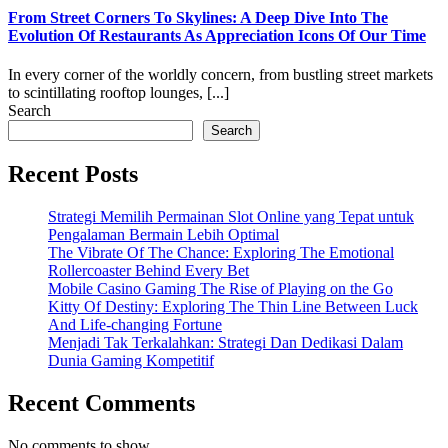
From Street Corners To Skylines: A Deep Dive Into The
Evolution Of Restaurants As Appreciation Icons Of Our Time
In every corner of the worldly concern, from bustling street markets
to scintillating rooftop lounges, [...]
Search
Search
Recent Posts
Strategi Memilih Permainan Slot Online yang Tepat untuk
Pengalaman Bermain Lebih Optimal
The Vibrate Of The Chance: Exploring The Emotional
Rollercoaster Behind Every Bet
Mobile Casino Gaming The Rise of Playing on the Go
Kitty Of Destiny: Exploring The Thin Line Between Luck
And Life-changing Fortune
Menjadi Tak Terkalahkan: Strategi Dan Dedikasi Dalam
Dunia Gaming Kompetitif
Recent Comments
No comments to show.