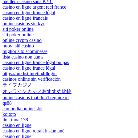
meilleur casino sans KYC
casino en ligne argent reel france
casino en ligne france légal
casino en ligne francais
online casinos sin kyc
siti poker online
siti poker online
online crypto casino
nuovi siti casino
miglior sito scommesse
lista casino non aams
casino en ligne france légal ou pas
casino en ligne france légal
https://linklist.bio/titi4dlogin
casinos online sin verificación
ライブカジノ
オンラインカジノおすすめ比較
online casinos that don't require id
qs88
cambodia online slot
koitoto
link tunai138
casino en ligne
casino en ligne retrait instantané
casino en ligne