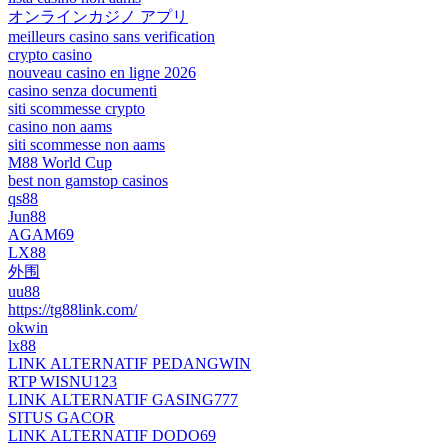
オンラインカジノ アプリ
meilleurs casino sans verification
crypto casino
nouveau casino en ligne 2026
casino senza documenti
siti scommesse crypto
casino non aams
siti scommesse non aams
M88 World Cup
best non gamstop casinos
qs88
Jun88
AGAM69
LX88
外围
uu88
https://tg88link.com/
okwin
lx88
LINK ALTERNATIF PEDANGWIN
RTP WISNU123
LINK ALTERNATIF GASING777
SITUS GACOR
LINK ALTERNATIF DODO69