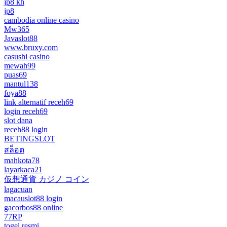
jp8 kh
jp8
cambodia online casino
Mw365
Javaslot88
www.bruxy.com
casushi casino
mewah99
puas69
mantul138
foya88
link alternatif receh69
login receh69
slot dana
receh88 login
BETINGSLOT
สล็อต
mahkota78
layarkaca21
仮想通貨 カジノ コイン
lagacuan
macauslot88 login
gacorbos88 online
77RP
togel resmi