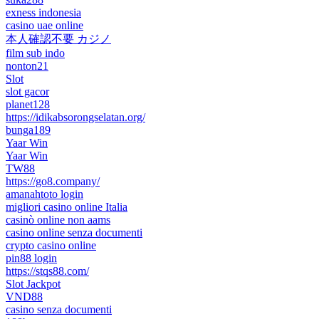
exness indonesia
casino uae online
本人確認不要 カジノ
film sub indo
nonton21
Slot
slot gacor
planet128
https://idikabsorongselatan.org/
bunga189
Yaar Win
Yaar Win
TW88
https://go8.company/
amanahtoto login
migliori casino online Italia
casinò online non aams
casino online senza documenti
crypto casino online
pin88 login
https://stqs88.com/
Slot Jackpot
VND88
casino senza documenti