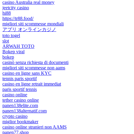
casino Australia real money
jeetcity casino
hi88
https://tr88.food/
migliori siti scommesse mondiali
アプリ オンラインカジノ
toto togel
slot
ARWAH TOTO
Bokep viral
bokep
casinò senza richiesta di documenti
migliori siti scommesse non aams
casino en ligne sans KYC
tennis paris sportif
casino en ligne retrait immediat
paris sportif tennis
casino online
tether casino online
panen138elite.com
panen138alternatif.com
crypto casino
miglior bookmaker
casino online stranieri non AAMS
panen77.shop