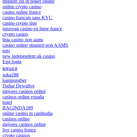
migliori siti di poker online
online crypto casino
casino online france
casino français sans KYC
casino crypto liste
nouveau casino en ligne france
crypto casino
lista casino non aams
casino online stranieri non AAMS
toto
new independent uk casino
Eipl login
ผลบอล
suka288
kampungbet
Daftar Dewalive
mejores casinos online
casinos online españa
togel
BAGINDA189
online casino in cambodia
casinos online
mejores casinos online
live casino france
crypto casinos