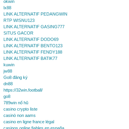
okwin
lx88
LINK ALTERNATIF PEDANGWIN
RTP WISNU123
LINK ALTERNATIF GASING777
SITUS GACOR
LINK ALTERNATIF DODO69
LINK ALTERNATIF BENTO123
LINK ALTERNATIF FENDY188
LINK ALTERNATIF BATIK77
kuwin
jw88
Go8 đăng ký
dn88
https://32win.football/
go8
789win nổ hũ
casino crypto liste
casinò non aams
casino en ligne france légal
casinos online fiables en españa