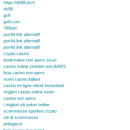
https://dh88.tech
nk88
go8
go8.com
789win
pos4d link alternatif
pos4d link alternatif
pos4d link alternatif
crypto casino
bookmaker non aams sicuri
casino online stranieri non AAMS
lista casino non aams
nuovi casino italiani
casino en ligne retrait instantané
migliori casino online esteri
casino non aams
i migliori siti poker online
scommesse sportive crypto
siti di scommesse
petirgacor