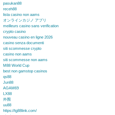
pasukan88
receh88
lista casino non aams
オンラインカジノ アプリ
meilleurs casino sans verification
crypto casino
nouveau casino en ligne 2026
casino senza documenti
siti scommesse crypto
casino non aams
siti scommesse non aams
M88 World Cup
best non gamstop casinos
qs88
Jun88
AGAM69
LX88
外围
uu88
https://tg88link.com/