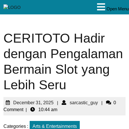
Open Menu
CERITOTO Hadir
dengan Pengalaman
Bermain Slot yang
Lebih Seru
December 31, 2025
|
sarcastic_guy
|
0
Comment
|
10:44 am
Categories :
Arts & Entertainments