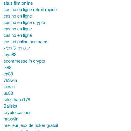
situs film online
casino en ligne retrait rapide
casino en ligne
casino en ligne crypto
casino en ligne
casino en ligne
casinò online non aams
バカラ カジノ
foya88
scommesse in crypto
lx88
ea88
789win
kuwin
uu88
situs haha178
Balislot
crypto casinos
maxwin
meilleur jeux de poker gratuit