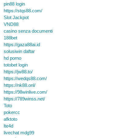
pin88 login
https://stqs88.com/
Slot Jackpot
VND88
casino senza documenti
188bet
https://gaza88ai.id
solusiwin daftar
hd porno
totobet login
https://jw88.to/
https://wedqs88.com/
https://nk88.onl/
https://98winlive.com/
https://789winss.net/
Toto
pokercc
afktoto
lte4d
livechat mdg99