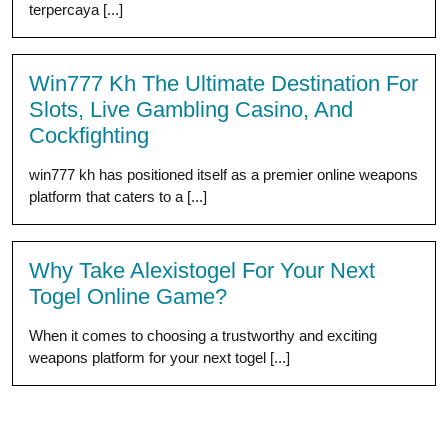
terpercaya [...]
Win777 Kh The Ultimate Destination For
Slots, Live Gambling Casino, And
Cockfighting
win777 kh has positioned itself as a premier online weapons
platform that caters to a [...]
Why Take Alexistogel For Your Next
Togel Online Game?
When it comes to choosing a trustworthy and exciting
weapons platform for your next togel [...]