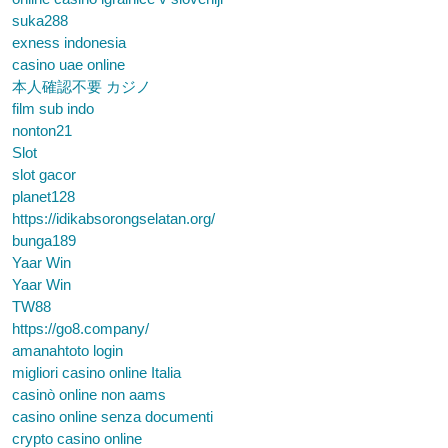
suka288
exness indonesia
casino uae online
本人確認不要 カジノ
film sub indo
nonton21
Slot
slot gacor
planet128
https://idikabsorongselatan.org/
bunga189
Yaar Win
Yaar Win
TW88
https://go8.company/
amanahtoto login
migliori casino online Italia
casinò online non aams
casino online senza documenti
crypto casino online