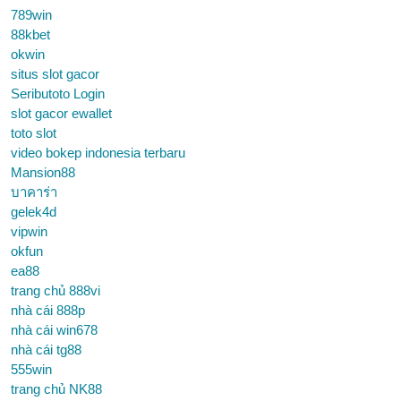
789win
88kbet
okwin
situs slot gacor
Seributoto Login
slot gacor ewallet
toto slot
video bokep indonesia terbaru
Mansion88
บาคาร่า
gelek4d
vipwin
okfun
ea88
trang chủ 888vi
nhà cái 888p
nhà cái win678
nhà cái tg88
555win
trang chủ NK88