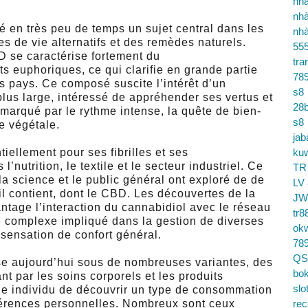
nhà
nhà
 en très peu de temps un sujet central dans les
nhà
s de vie alternatifs et des remèdes naturels.
55
D se caractérise fortement du
tra
ts euphoriques, ce qui clarifie en grande partie
78
s pays. Ce composé suscite l’intérêt d’un
s8
us large, intéressé de appréhender ses vertus et
28b
marqué par le rythme intense, la quête de bien-
s8
ne végétale.
jab
ntiellement pour ses fibrilles et ses
ku
’nutrition, le textile et le secteur industriel. Ce
TR
a science et le public général ont exploré de de
LV
l contient, dont le CBD. Les découvertes de la
JW
ntage l’interaction du cannabidiol avec le réseau
tr8
complexe impliqué dans la gestion de diverses
ok
sensation de confort général.
78
QS
se aujourd’hui sous de nombreuses variantes, des
bok
t par les soins corporels et les produits
slo
ue individu de découvrir un type de consommation
férences personnelles. Nombreux sont ceux
re