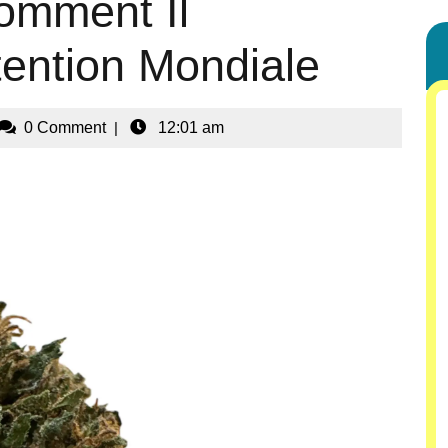
omment Il
tention Mondiale
0 Comment
|
12:01 am