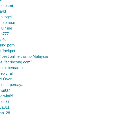
el resmi
sa4d
n togel
toto resmi
t Online
en777
s 4d
sing porn
t Jackpot
 best online casino Malaysia
ps://scribesng.com/
ntot berdarah
ep viral
al Over
bet terpercaya
mu837
alwin69
sien77
tua911
ma128