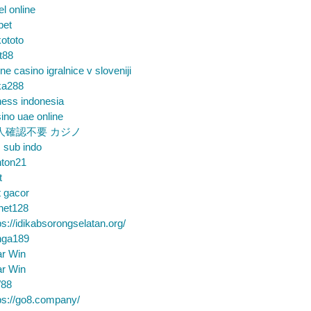
el online
bet
ototo
t88
ine casino igralnice v sloveniji
ka288
ess indonesia
ino uae online
人確認不要 カジノ
m sub indo
nton21
t
t gacor
net128
ps://idikabsorongselatan.org/
nga189
ar Win
ar Win
88
ps://go8.company/