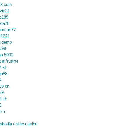
88 com
vie21
o189
ata78
noman77
1221
t demo
a99
ga 5000
อตเว็บตรง
4 kh
ga88
4
69 kh
69
9 kh
9
 kh
bodia online casino