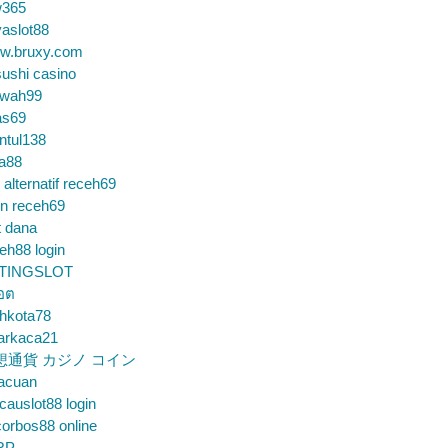
365
aslot88
w.bruxy.com
ushi casino
wah99
as69
ntul138
a88
k alternatif receh69
in receh69
t dana
eh88 login
TINGSLOT
็อต
hkota78
arkaca21
想通貨 カジノ コイン
gacuan
auslot88 login
orbos88 online
RP