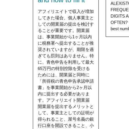
ALEXIS
FREQUE
アフィリエイトで収入が増加
DIGITS 
してきた場合、個人事業主と
OFTEN? If
しての開業届の提出を検討す
best numbe
ることが重要です。開業届
は、事業開始から1ヶ月以内
に税務署へ提出することが推
奨されていますが、期限を過
ぎても罰則はありません。特
に、青色申告を利用して最大
65万円の特別控除を受ける
ためには、開業届と同時に
「所得税の青色申告承認申請
書」を事業開始から2ヶ月以
内に提出する必要がありま
す。アフィリエイト開業届
開業届を提出するメリットと
して、事業主としての証明が
得られること、屋号名義の銀
行口座を開設できること、小