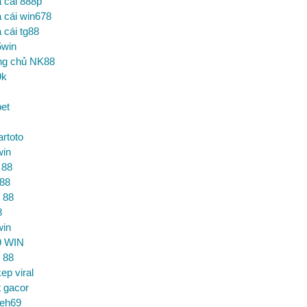
 cái 888p
 cái win678
 cái tg88
5win
ng chủ NK88
9k
et
artoto
win
 88
 88
 88
8
win
9 WIN
 88
ep viral
t gacor
ceh69