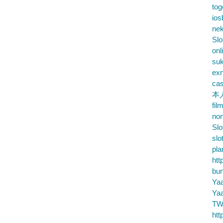
tog
ios
nek
Slo
onl
su
exn
cas
本
fil
no
Slo
slo
pla
htt
bu
Ya
Ya
TW
htt