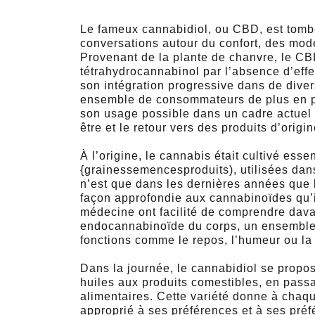
Le fameux cannabidiol, ou CBD, est tombé
conversations autour du confort, des mode
Provenant de la plante de chanvre, le CB
tétrahydrocannabinol par l’absence d’effe
son intégration progressive dans de diver
ensemble de consommateurs de plus en pl
son usage possible dans un cadre actuel 
être et le retour vers des produits d’origi
À l’origine, le cannabis était cultivé esse
{grainessemencesproduits), utilisées dans l
n’est que dans les dernières années que l
façon approfondie aux cannabinoïdes qu’i
médecine ont facilité de comprendre dava
endocannabinoïde du corps, un ensemble 
fonctions comme le repos, l’humeur ou la 
Dans la journée, le cannabidiol se propo
huiles aux produits comestibles, en passan
alimentaires. Cette variété donne à chaq
approprié à ses préférences et à ses pré