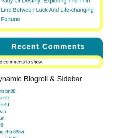
Kitty Of Destiny: Exploring The Thin
Line Between Luck And Life-changing
Fortune
Recent Comments
o comments to show.
ynamic Blogroll & Sidebar
nsion88
คาร่า
ek4d
win
un
88
ng chủ 888vi