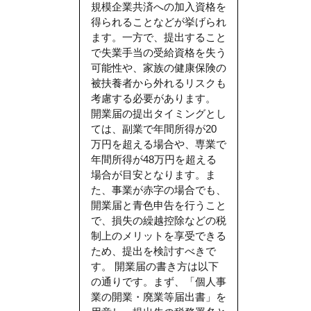
規模企業共済への加入資格を
得られることなどが挙げられ
ます。一方で、提出すること
で失業手当の受給資格を失う
可能性や、家族の健康保険の
被扶養者から外れるリスクも
考慮する必要があります。
開業届の提出タイミングとし
ては、副業で年間所得が20
万円を超える場合や、専業で
年間所得が48万円を超える
場合が目安となります。ま
た、事業が赤字の場合でも、
開業届と青色申告を行うこと
で、損失の繰越控除などの税
制上のメリットを享受できる
ため、提出を検討すべきで
す。 開業届の書き方は以下
の通りです。まず、「個人事
業の開業・廃業等届出書」を