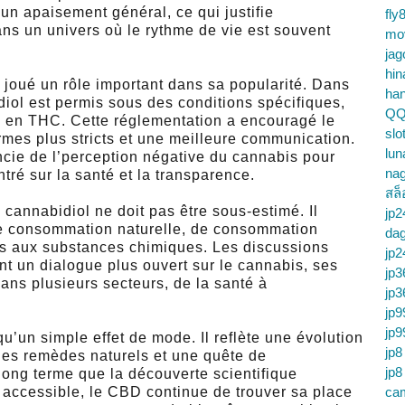
 un apaisement général, ce qui justifie
fly
s un univers où le rythme de vie est souvent
mo
jag
hin
 joué un rôle important dans sa popularité. Dans
ha
ol est permis sous des conditions spécifiques,
QQ
 en THC. Cette réglementation a encouragé le
slo
rmes plus stricts et une meilleure communication.
lun
ncie de l’perception négative du cannabis pour
na
é sur la santé et la transparence.
สล็
u cannabidiol ne doit pas être sous-estimé. Il
jp2
de consommation naturelle, de consommation
da
ns aux substances chimiques. Les discussions
jp2
t un dialogue plus ouvert sur le cannabis, ses
jp3
ans plusieurs secteurs, de la santé à
jp3
jp9
jp9
’un simple effet de mode. Il reflète une évolution
jp8
les remèdes naturels et une quête de
jp8
ong terme que la découverte scientifique
s accessible, le CBD continue de trouver sa place
cam