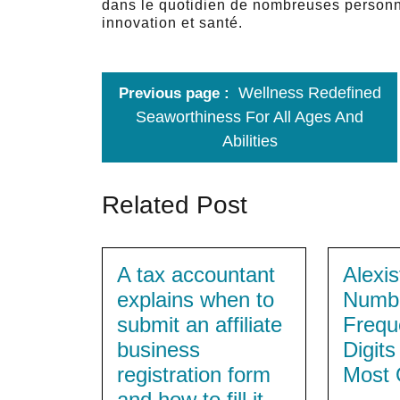
dans le quotidien de nombreuses personn
innovation et santé.
Wellness Redefined
Previous page
Seaworthiness For All Ages And
Abilities
Related Post
A tax accountant
Alexis
explains when to
Numb
submit an affiliate
Frequ
business
Digit
registration form
Most 
and how to fill it