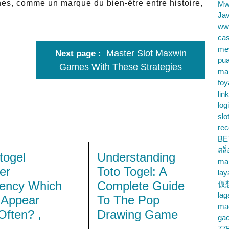
es, comme un marque du bien-être entre histoire,
Mw
Jav
ww
cas
me
Master Slot Maxwin
Next page
pu
Games With These Strategies
ma
foy
lin
log
slo
rec
BE
สล
togel
Understanding
ma
er
Toto Togel: A
lay
ency Which
Complete Guide
仮
la
s Appear
To The Pop
mac
Often? ,
Drawing Game
gac
77