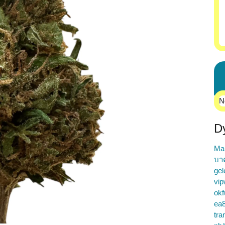
N
D
Ma
บา
gel
vip
okf
ea
tra