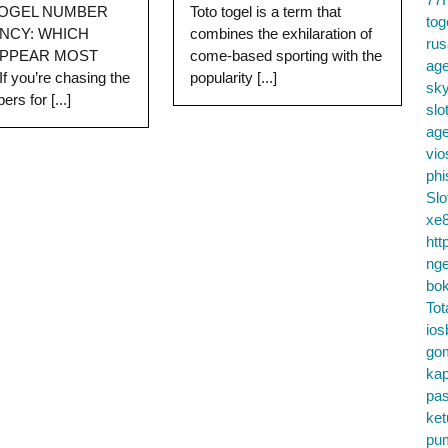
TOGEL NUMBER
Toto togel is a term that
tog
NCY: WHICH
combines the exhilaration of
ru
APPEAR MOST
come-based sporting with the
age
 you’re chasing the
popularity [...]
sky
rs for [...]
slo
ag
vio
phi
Slo
xe8
htt
nge
bok
Tot
ios
go
kap
pa
ke
pu